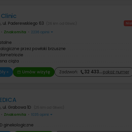
Clinic
e
,
ul. Paderewskiego 63
(26 km od Gliwic)
Znakomita
•
•
2236 opinii
atalne
ologiczne przez powłoki brzuszne
dometriozie
sna ciąża
32 433
…
ły »
Umów wizytę
Zadzwoń:
pokaż
numer
EDICA
e
,
ul. Grabowa 1D
(25 km od Gliwic)
Znakomita
•
•
1035 opinii
D ginekologiczne