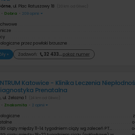
Górne
,
ul. Plac Ratuszowy 1B
(20 km od Gliwic)
Dobra
•
•
209 opinii
ochwowe
nicze
cy
ologiczne przez powłoki brzuszne
32 433
…
ły »
Zadzwoń:
pokaż
numer
TRUM Katowice - Klinika Leczenia Niepłodności
 Diagnostyka Prenatalna
e
,
ul. Żelazna 1
(24 km od Gliwic)
Znakomita
•
•
2 opinii
ologiczne
atalne
o
SG ciąży między 11-14 tygodniem ciąży wg zaleceń PT...
o
SG ciąży między 18-22 tygodniem ciąży (połówkowe) w...
o