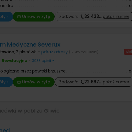
ymestru
o
32 433
…
ły »
Umów wizytę
Zadzwoń:
pokaż
numer
um Medyczne Severux
łowice
,
2 placówki -
pokaż adresy
(17 km od Gliwic)
Rewelacyjna
•
•
3938 opinii
ologiczne przez powłoki brzuszne
o
22 667
…
ły »
Umów wizytę
Zadzwoń:
pokaż
numer
acówki w pobliżu Gliwic
med