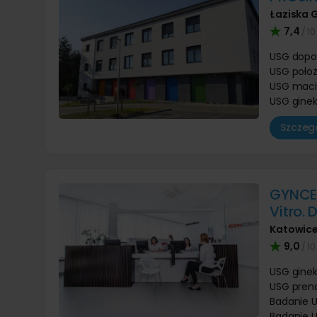
Łaziska 
7,4
/ 10
USG dop
USG położ
USG maci
USG ginek
Szczegó
GYNCEN
Vitro.
Katowic
9,0
/ 10
USG ginek
USG pren
Badanie U
Badanie U