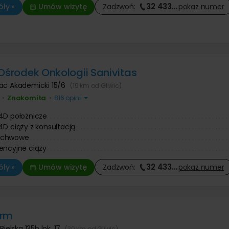
32 433
…
ły »
Umów wizytę
Zadzwoń:
pokaż
numer
 Ośrodek Onkologii Sanivitas
lac Akademicki 15/6
(19 km od Gliwic)
Znakomita
•
•
816 opinii
4D położnicze
4D ciąży z konsultacją
ochwowe
encyjne ciąży
32 433
…
ły »
Umów wizytę
Zadzwoń:
pokaż
numer
erm
 Bielska 135b lok. 17
(30 km od Gliwic)