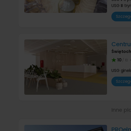
USG III tr
Szczegó
Centr
Świętoch
10
/ 10
USG ginek
Szczegó
Inne pl
PROel