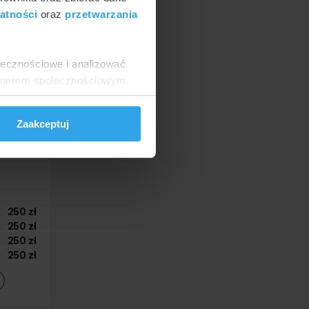
atności
oraz
przetwarzania
d
200 zł
280 zł
280 zł
280 zł
ołecznościowe i analizować
artnerom społecznościowym,
anymi od Ciebie lub
Zaakceptuj
250 zł
250 zł
250 zł
250 zł