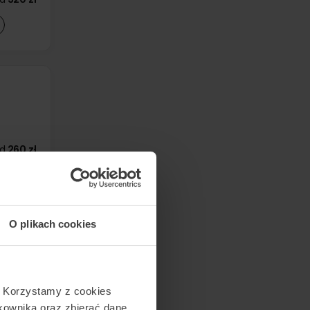
d
260 zł
d
290 zł
d
290 zł
O plikach cookies
. Korzystamy z cookies
tkownika oraz zbierać dane