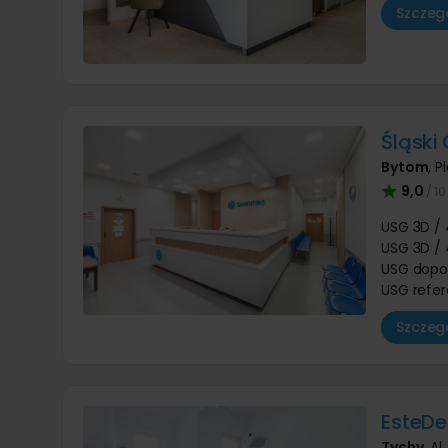
Szczegó
Śląski
Bytom
,
P
9,0
/ 10
USG 3D / 
USG 3D / 
USG dop
USG refer
Szczegó
EsteD
Tychy
,
Al.