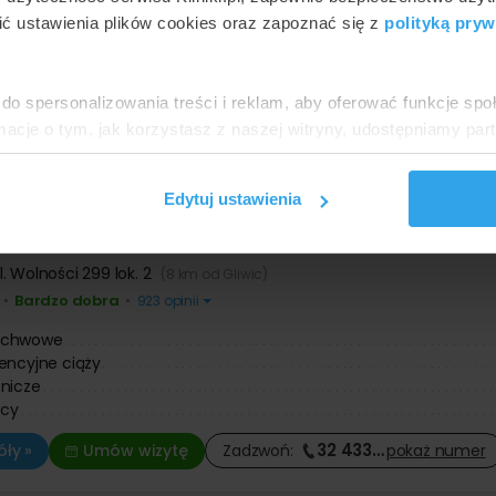
ć ustawienia plików cookies oraz zapoznać się z
polityką pryw
4D położnicze
o
ochwowe
ologiczne przez powłoki brzuszne
 mnogiej
do spersonalizowania treści i reklam, aby oferować funkcje sp
ormacje o tym, jak korzystasz z naszej witryny, udostępniamy p
32 433
…
ły »
Umów wizytę
Zadzwoń:
pokaż
numer
Partnerzy mogą połączyć te informacje z innymi danymi otrzym
nia z ich usług.
Edytuj ustawienia
a Zdrowia Sanivitas
l. Wolności 299 lok. 2
(8 km od Gliwic)
Bardzo dobra
•
•
923 opinii
ochwowe
encyjne ciąży
nicze
cy
32 433
…
ły »
Umów wizytę
Zadzwoń:
pokaż
numer