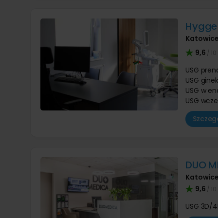
Hygge 
Katowic
9,6
/ 10
USG pren
USG ginek
USG w en
USG wcze
Szczegó
DUO M
Katowic
9,6
/ 10
USG 3D/4