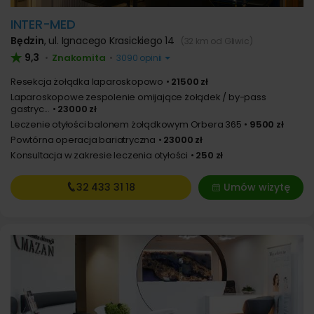
INTER-MED
Będzin
,
ul. Ignacego Krasickiego 14
(32 km od Gliwic)
9,3
Znakomita
•
•
3090 opinii
Resekcja żołądka laparoskopowo
21500 zł
Laparoskopowe zespolenie omijające żołądek / by-pass
gastryc...
23000 zł
Leczenie otyłości balonem żołądkowym Orbera 365
9500 zł
Powtórna operacja bariatryczna
23000 zł
Konsultacja w zakresie leczenia otyłości
250 zł
32 433
31 18
Umów wizytę