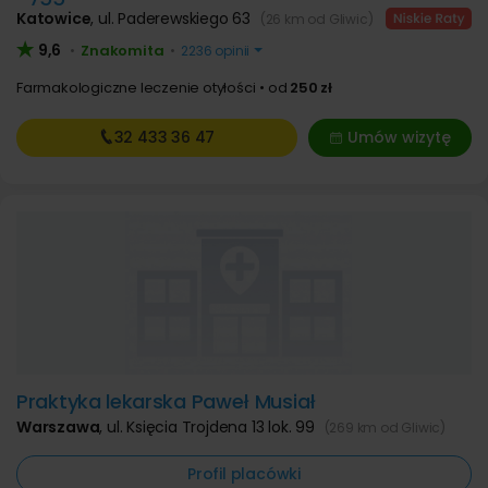
Katowice
,
ul. Paderewskiego 63
(26 km od Gliwic)
9,6
Znakomita
•
•
2236 opinii
Farmakologiczne leczenie otyłości
od
250 zł
32 433
36 47
Umów wizytę
Praktyka lekarska Paweł Musiał
Warszawa
,
ul. Księcia Trojdena 13 lok. 99
(269 km od Gliwic)
Profil placówki