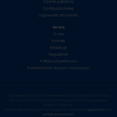
Cennik pakietów
Dodaj placówkę
Logowanie do panelu
Serwis
O nas
Kontakt
Redakcja
Regulamin
Polityka prywatności
Przetwarzanie danych osobowych
Opublikowane na stronie internetowej Kliniki.pl materiały, informacje
oraz ceny nie stanowią oferty handlowej w rozumieniu przepisów
Kodeksu Cywilnego.
Korzystanie z serwisu jest równoznaczne z akceptacją
regulaminu
oraz
polityki prywatności
.