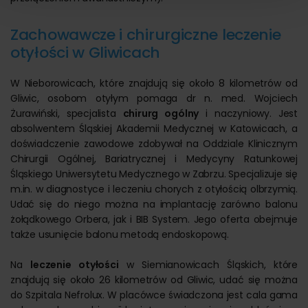
Zachowawcze i chirurgiczne leczenie
otyłości w Gliwicach
W Nieborowicach, które znajdują się około 8 kilometrów od
Gliwic, osobom otyłym pomaga dr n. med. Wojciech
Żurawiński, specjalista
chirurg ogólny
i naczyniowy. Jest
absolwentem Śląskiej Akademii Medycznej w Katowicach, a
doświadczenie zawodowe zdobywał na Oddziale Klinicznym
Chirurgii Ogólnej, Bariatrycznej i Medycyny Ratunkowej
Śląskiego Uniwersytetu Medycznego w Zabrzu. Specjalizuje się
m.in. w diagnostyce i leczeniu chorych z otyłością olbrzymią.
Udać się do niego można na implantację zarówno balonu
żołądkowego Orbera, jak i BIB System. Jego oferta obejmuje
także usunięcie balonu metodą endoskopową.
Na
leczenie otyłości
w Siemianowicach Śląskich, które
znajdują się około 26 kilometrów od Gliwic, udać się można
do Szpitala Nefrolux. W placówce świadczona jest cala gama