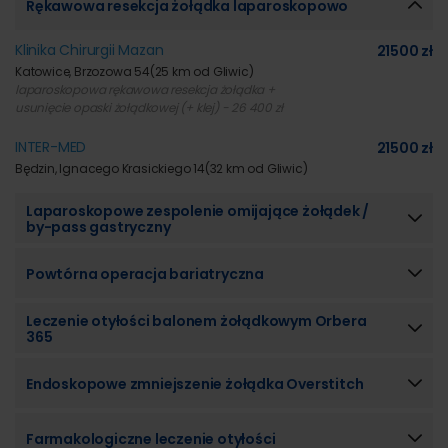
Rękawowa resekcja żołądka laparoskopowo
Klinika Chirurgii Mazan
21500 zł
Katowice, Brzozowa 54
(25 km od Gliwic)
laparoskopowa rękawowa resekcja żołądka +
usunięcie opaski żołądkowej (+ klej) - 26 400 zł
INTER-MED
21500 zł
Będzin, Ignacego Krasickiego 14
(32 km od Gliwic)
Laparoskopowe zespolenie omijające żołądek /
by-pass gastryczny
Powtórna operacja bariatryczna
Leczenie otyłości balonem żołądkowym Orbera
365
Endoskopowe zmniejszenie żołądka Overstitch
Farmakologiczne leczenie otyłości