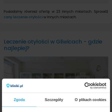
Posiadamy również ofertę w 23 innych miastach. Sprawdź
ceny leczenie otyłości
w innych miastach.
Leczenie otyłości w Gliwicach - gdzie
najlepiej?
Zgoda
Szczegóły
O plikach cookies