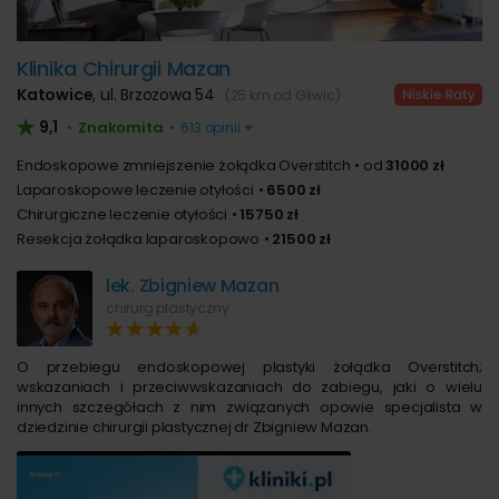
Klinika Chirurgii Mazan
Katowice
,
ul. Brzozowa 54
(25 km od Gliwic)
9,1
Znakomita
•
•
613 opinii
Endoskopowe zmniejszenie żołądka Overstitch
od
31000 zł
Laparoskopowe leczenie otyłości
6500 zł
Chirurgiczne leczenie otyłości
15750 zł
Resekcja żołądka laparoskopowo
21500 zł
lek. Zbigniew Mazan
chirurg plastyczny
O przebiegu endoskopowej plastyki żołądka Overstitch;
wskazaniach i przeciwwskazaniach do zabiegu, jaki o wielu
innych szczegółach z nim związanych opowie specjalista w
dziedzinie chirurgii plastycznej dr Zbigniew Mazan.