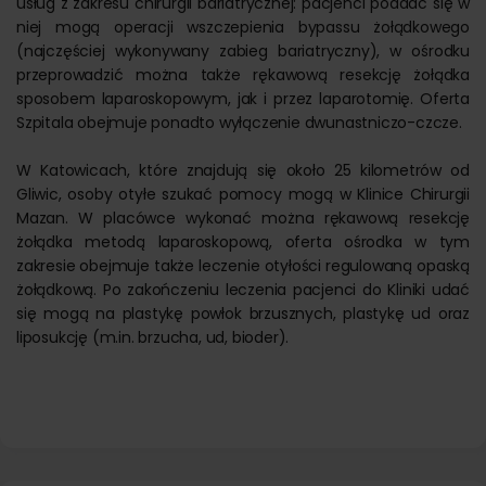
usług z zakresu chirurgii bariatrycznej: pacjenci poddać się w
niej mogą operacji wszczepienia bypassu żołądkowego
(najczęściej wykonywany zabieg bariatryczny), w ośrodku
przeprowadzić można także rękawową resekcję żołądka
sposobem laparoskopowym, jak i przez laparotomię. Oferta
Szpitala obejmuje ponadto wyłączenie dwunastniczo-czcze.
W Katowicach, które znajdują się około 25 kilometrów od
Gliwic, osoby otyłe szukać pomocy mogą w Klinice Chirurgii
Mazan. W placówce wykonać można rękawową resekcję
żołądka metodą laparoskopową, oferta ośrodka w tym
zakresie obejmuje także leczenie otyłości regulowaną opaską
żołądkową. Po zakończeniu leczenia pacjenci do Kliniki udać
się mogą na plastykę powłok brzusznych, plastykę ud oraz
liposukcję (m.in. brzucha, ud, bioder).