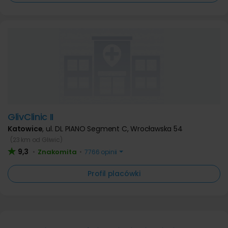
GlivClinic II
Katowice
,
ul. DL PIANO Segment C, Wrocławska 54
(23 km od Gliwic)
9,3
Znakomita
•
•
7766 opinii
Profil placówki