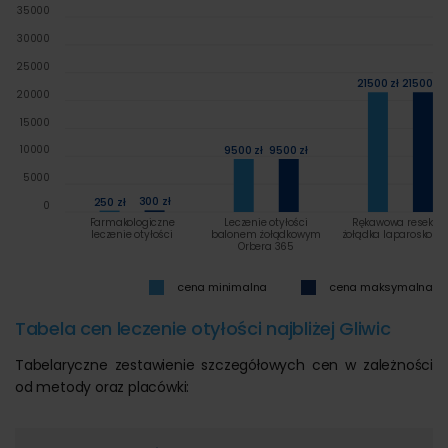
35000
30000
25000
21500 zł
21500 zł
20000
15000
10000
9500 zł
9500 zł
5000
300 zł
250 zł
0
Farmakologiczne
Leczenie otyłości
Rękawowa resekcj
leczenie otyłości
balonem żołądkowym
żołądka laparoskopo
Orbera 365
cena minimalna
cena maksymalna
Tabela cen leczenie otyłości najbliżej Gliwic
Tabelaryczne zestawienie szczegółowych cen w zależności
od metody oraz placówki: