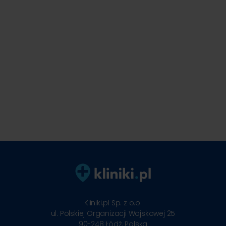
Kliniki.pl Sp. z o.o.
ul. Polskiej Organizacji Wojskowej 25
90-248
Łódź, Polska