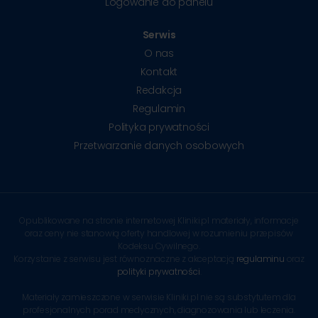
Logowanie do panelu
Serwis
O nas
Kontakt
Redakcja
Regulamin
Polityka prywatności
Przetwarzanie danych osobowych
Opublikowane na stronie internetowej Kliniki.pl materiały, informacje
oraz ceny nie stanowią oferty handlowej w rozumieniu przepisów
Kodeksu Cywilnego.
Korzystanie z serwisu jest równoznaczne z akceptacją
regulaminu
oraz
polityki prywatności
.
Materiały zamieszczone w serwisie Kliniki.pl nie są substytutem dla
profesjonalnych porad medycznych, diagnozowania lub leczenia.