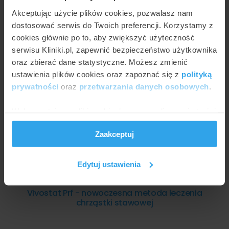
Akceptując użycie plików cookies, pozwalasz nam
dostosować serwis do Twoich preferencji. Korzystamy z
AGNIESZKA KAPKA-PLEWA
Czym jest endoproteza stawu kolanowego?
cookies głównie po to, aby zwiększyć użyteczność
serwisu Kliniki.pl, zapewnić bezpieczeństwo użytkownika
oraz zbierać dane statystyczne. Możesz zmienić
ustawienia plików cookies oraz zapoznać się z
polityką
prywatności
oraz
przetwarzania danych osobowych
.
Wykorzystujemy pliki cookie do spersonalizowania treści
i reklam, aby oferować funkcje społecznościowe i
Zaakceptuj
analizować ruch w naszej witrynie. Informacje o tym, jak
korzystasz z naszej witryny, udostępniamy partnerom
społecznościowym, reklamowym i analitycznym.
Edytuj ustawienia
Partnerzy mogą połączyć te informacje z innymi danymi
JULIA WŁOSIŃSKA
otrzymanymi od Ciebie lub uzyskanymi podczas
Vivostat Prf - nowoczesna metoda leczenia
korzystania z ich usług.
chrząstki stawowej