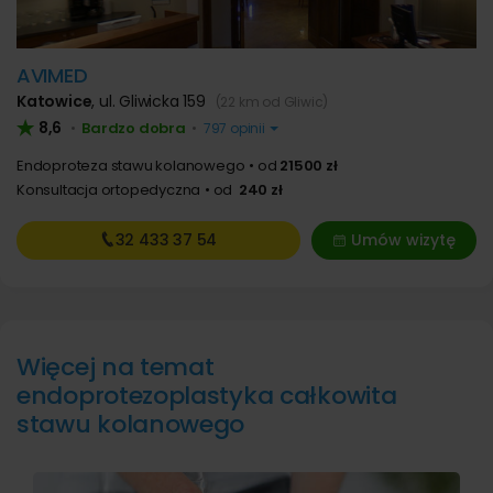
AVIMED
Katowice
,
ul. Gliwicka 159
(22 km od Gliwic)
8,6
Bardzo dobra
•
•
797 opinii
Endoproteza stawu kolanowego
od
21500 zł
Konsultacja ortopedyczna
od
240 zł
32 433
37 54
Umów wizytę
Więcej na temat
endoprotezoplastyka całkowita
stawu kolanowego