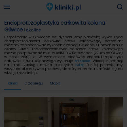
Endoprotezoplastyka całkowita kolana
Gliwice
i okolice
Bezpośrednio w Gliwicach nie dysponujemy placówką wykonującą
endoprotezoplastyka całkowita stawu kolanowego, natomiast
możemy zaproponować wykonanie zabiegu w jednej z 1 innych klinik z
okolicy Gliwic. Endoprotezoplastyka całkowita stawu kolanowego
można przeprowadzić m.in. w AVIMED w Katowicach (22 km od Gliwic)
w cenie 21500 zł. W wymienionej placówce endoprotezoplastyka
całkowita stawu kolanowego wykonuje
ortopeda
. Wiecej informacji
na temat zabiegu można przeczytać
tutaj
. Poniżej prezentujemy
wszystkie alternatywne placówki, do których można umówić się na
wizytę przez Kliniki.pl.
Kliniki
O zabiegu
Mapa