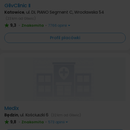
GlivClinic II
Katowice
,
ul. DL PIANO Segment C, Wrocławska 54
(23 km od Gliwic)
9,3
Znakomita
•
•
7766 opinii
Profil placówki
Medix
Będzin
,
ul. Kościuszki 6
(32 km od Gliwic)
9,8
Znakomita
•
•
573 opinii