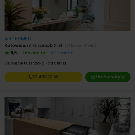
ARTESMED
Katowice
,
ul. Kościuszki 215B
(23 km od Gliwic)
9,6
Znakomita
•
•
2833 opinii
Usunięcie tłuszczaka
od
500 zł
32 433
31 50
Umów wizytę