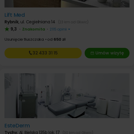
Lift Med
Rybnik
,
ul. Cegielniana 14
(23 km od Gliwic)
9,3
Znakomita
•
•
2115 opinii
Usunięcie tłuszczaka
od
650 zł
32 433
31 15
Umów wizytę
EsteDerm
Tychy
,
Al. Bielska 135b lok. 17
(30 km od Gliwic)