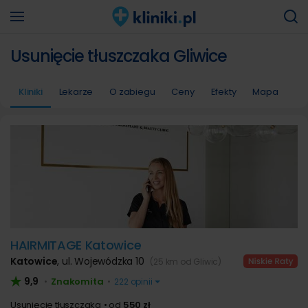
Usunięcie tłuszczaka Gliwice
Kliniki
Lekarze
O zabiegu
Ceny
Efekty
Mapa
HAIRMITAGE Katowice
Katowice
,
ul. Wojewódzka 10
(25 km od Gliwic)
9,9
Znakomita
•
•
222 opinii
Usunięcie tłuszczaka
od
550 zł