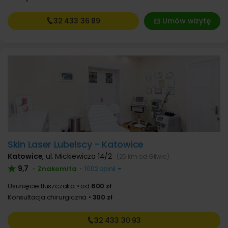
32 433
36 89
Umów wizytę
Skin Laser Lubelscy - Katowice
Katowice
,
ul. Mickiewicza 14/2
(25 km od Gliwic)
9,7
Znakomita
•
•
1002 opinii
Usunięcie tłuszczaka
od
600 zł
Konsultacja chirurgiczna
300 zł
32 433
30 93