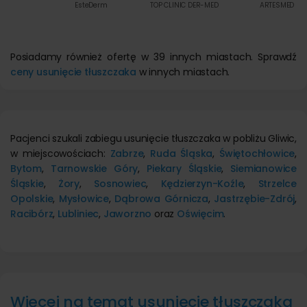
EsteDerm
TOP CLINIC DER-MED
ARTESMED
Posiadamy również ofertę w 39 innych miastach. Sprawdź
ceny usunięcie tłuszczaka
w innych miastach.
Pacjenci szukali zabiegu usunięcie tłuszczaka w pobliżu Gliwic,
w miejscowościach:
Zabrze
,
Ruda Śląska
,
Świętochłowice
,
Bytom
,
Tarnowskie Góry
,
Piekary Śląskie
,
Siemianowice
Śląskie
,
Żory
,
Sosnowiec
,
Kędzierzyn-Koźle
,
Strzelce
Opolskie
,
Mysłowice
,
Dąbrowa Górnicza
,
Jastrzębie-Zdrój
,
Racibórz
,
Lubliniec
,
Jaworzno
oraz
Oświęcim
.
Więcej na temat usunięcie tłuszczaka