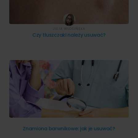
JULIA WŁOSIŃSKA
Czy tłuszczaki należy usuwać?
Znamiona barwnikowe: jak je usuwać?