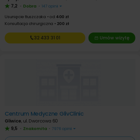
7,2
Dobra
•
•
147 opinii
Usunięcie tłuszczaka
od
400 zł
Konsultacja chirurgiczna
200 zł
32 433
31 01
Umów wizytę
Centrum Medyczne GlivClinic
Gliwice
,
ul. Dworcowa 60
9,5
Znakomita
•
•
7976 opinii