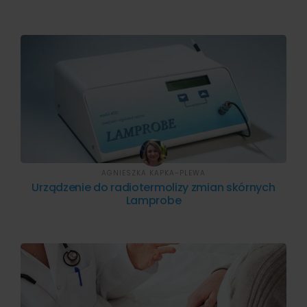
AGNIESZKA KAPKA-PLEWA
Urządzenie do radiotermolizy zmian skórnych
Lamprobe