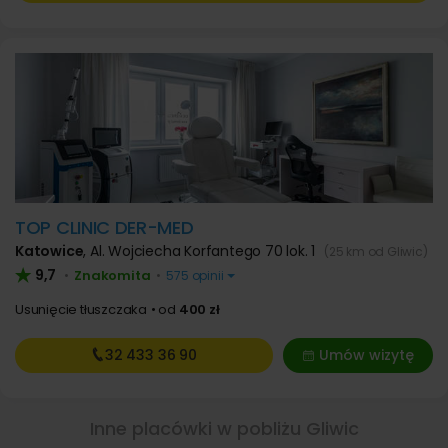
TOP CLINIC DER-MED
Katowice
,
Al. Wojciecha Korfantego 70 lok. 1
(25 km od Gliwic)
9,7
Znakomita
•
•
575 opinii
Usunięcie tłuszczaka
od
400 zł
32 433
36 90
Umów wizytę
Inne placówki w pobliżu Gliwic