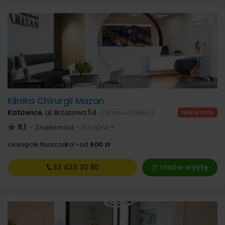
Klinika Chirurgii Mazan
Katowice
,
ul. Brzozowa 54
(25 km od Gliwic)
9,1
Znakomita
•
•
613 opinii
Usunięcie tłuszczaka
od
600 zł
32 433
30 80
Umów wizytę