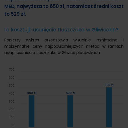
MED, najwyższa to 650 zł, natomiast średni koszt
to 529 zł.
Ile kosztuje usunięcie tłuszczaka w Gliwicach?
Poniższy wykres przedstawia wizualnie minimalne i
maksymalne ceny najpopularniejszych metod w ramach
usługi usunięcie tłuszczaka w Gliwice placówkach:
700
600
500 zł
500
400 zł
400 zł
400
300
200
100
0