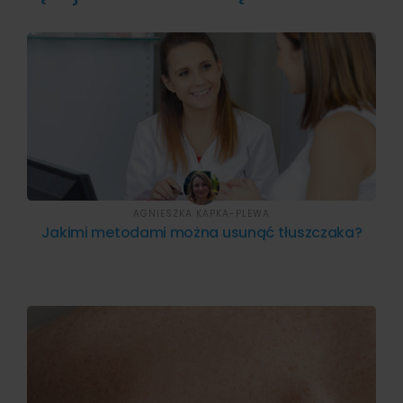
AGNIESZKA KAPKA-PLEWA
Jakimi metodami można usunąć tłuszczaka?