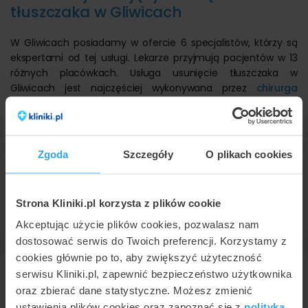
tłuszczaka w Gliwicach
W Gliwicach posiadamy w ofercie 6 specjalistów, którzy są
ekspertami od tej usługi. Lekarze przyjmują pacjentów w 13
różnych placówkach. Usługa usunięcie tłuszczaka w
Gliwicach jest najczęściej wykonywana przez
chirurga
ogólnego
i
dermatologa
.
dr n. med. Michał Nycz
Zgoda
Szczegóły
O plikach cookies
chirurg ogólny
w
Skin Laser Lubelscy - Katowice
9,3
Strona Kliniki.pl korzysta z plików cookie
Usunięcie tłuszczaka
• od 600 zł
Konsultacja chirurgiczna
• 300 zł
Akceptując użycie plików cookies, pozwalasz nam
dostosować serwis do Twoich preferencji. Korzystamy z
cookies głównie po to, aby zwiększyć użyteczność
lek. Natalia Nowara-Lauritano
serwisu Kliniki.pl, zapewnić bezpieczeństwo użytkownika
chirurg ogólny, specjalista chirurgii odtwórczej włosa i medycyny estetycznej
oraz zbierać dane statystyczne. Możesz zmienić
w
HAIRMITAGE Katowice
8,5
ustawienia plików cookies oraz zapoznać się z
polityką