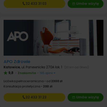
32 433
31 03
Umów wizytę
APO Zdrowie
Katowice
,
ul. Panewnicka 270A lok. 1
(20 km od Gliwic)
9,8
Znakomita
•
•
195 opinii
Licówka pełnoceramiczna
od
2300 zł
Konsultacja protetyczna
200 zł
32 433
31 23
Umów wizytę