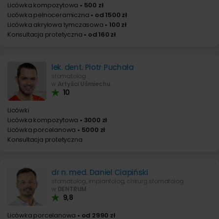
Licówka kompozytowa
• 500 zł
Licówka pełnoceramiczna
• od 1500 zł
Licówka akrylowa tymczasowa
• 100 zł
Konsultacja protetyczna
• od 160 zł
lek. dent. Piotr Puchała
stomatolog
w
Artyści Uśmiechu
10
Licówki
Licówka kompozytowa
• 3000 zł
Licówka porcelanowa
• 5000 zł
Konsultacja protetyczna
dr n. med. Daniel Ciapiński
stomatolog, implantolog, chirurg stomatolog
w
DENTRUM
9,8
Licówka porcelanowa
• od 2990 zł