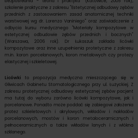
bezpośrednia - teoria i praktyka" (Katowice, 2005 rok),
szkolenie praktyczne z zakresu "Estetycznej odbudowy zębów
przednich z zastosowaniem zasad anatomicznej techniki
warstwowej wg dr. Lorenzo Vaniniego" oraz zaświadczenie z
odbycia kursu medycznego "Materiały kompozytowe w
estetycznej odbudowie zębów przednich i bocznych"
(Warszawa, 2006 rok). Dr Łukaszuk zakłada licówki
kompozytowe oraz inne uzupełnienia protetyczne z zakresu
m.in. koron porcelanowych, koron metalowych czy protezy
elastycznej i szkieletowej.
Licówki
to propozycja medyczna mieszczącego się w
Gliwicach Gabinetu Stomatologicznego przy ul. Łużyckiej. Z
zakresu protetycznej odbudowy estetycznej zębów pacjent
ma tutaj do wyboru zarówno licówki kompozytowe, jak i
porcelanowe. Ponadto może poddać się zabiegowi założenia
protez szkieletowych i akrylowych, wkładów i nakładów
porcelanowych, mostów i koron metaloceramicznych i
pełnoceramicznych a także wkładów lanych i z włókna
szklanego.