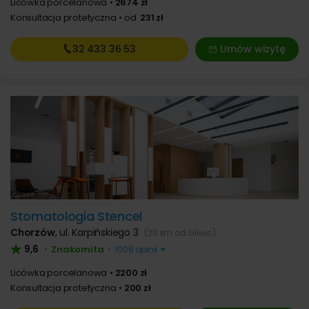
Licówka porcelanowa
2674 zł
Konsultacja protetyczna
od
231 zł
32 433
36 53
Umów wizytę
Stomatologia Stencel
Chorzów
,
ul. Karpińskiego 3
(20 km od Gliwic)
9,6
Znakomita
•
•
1006 opinii
Licówka porcelanowa
2200 zł
Konsultacja protetyczna
200 zł