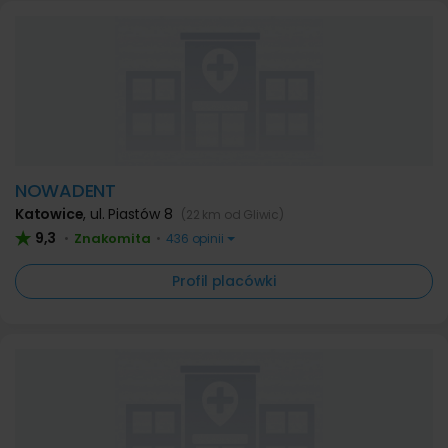
NOWADENT
Katowice
,
ul. Piastów 8
(22 km od Gliwic)
9,3
Znakomita
•
•
436 opinii
Profil placówki