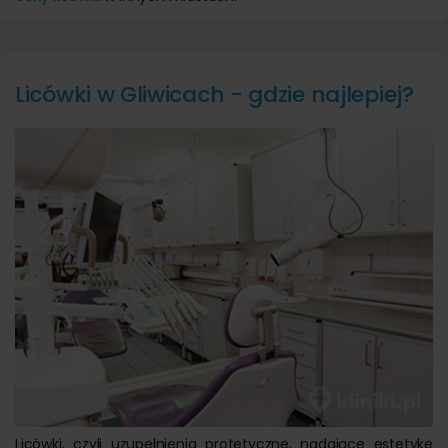
Licówki w Gliwicach - gdzie najlepiej?
Licówki, czyli uzupełnienia protetyczne, nadające estetykę