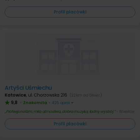
Profil placówki
Artyści Uśmiechu
Katowice
,
ul. Chorzowska 216
(22 km od Gliwic)
9,8
Znakomita
•
•
425 opinii
Profesjonalizm, miła atmosfera, dobra muzyka, ładny wystrój.
~ Wiesław
Profil placówki