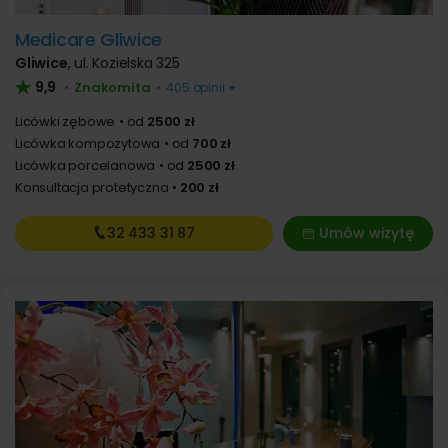
Medicare Gliwice
Gliwice
,
ul. Kozielska 325
9,9
Znakomita
•
•
405 opinii
Licówki zębowe
od
2500 zł
Licówka kompozytowa
od
700 zł
Licówka porcelanowa
od
2500 zł
Konsultacja protetyczna
200 zł
32 433
31 87
Umów wizytę