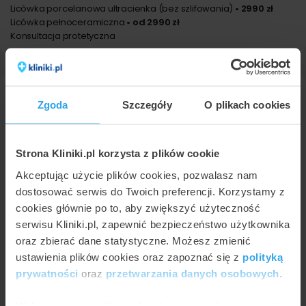
Licówka porcelanowa ultracienka (bez szlifowania)
• 2990 zł
Licówka pełnoceramiczna
• od 2990 zł
Konsultacja protetyczna
Licówki Gliwice - cena
Zgoda
Szczegóły
O plikach cookies
Prezentujemy poniżej ceny związane z
procedurą licówki w Gliwicach na podstawie
Strona Kliniki.pl korzysta z plików cookie
cenników z 8 placówek. Najniższa cena to 500 zł
Akceptując użycie plików cookies, pozwalasz nam
za licówka kompozytowa natomiast najwyższa
dostosować serwis do Twoich preferencji. Korzystamy z
cena w Gliwicach wynosi do 2674 zł (licówka
cookies głównie po to, aby zwiększyć użyteczność
serwisu Kliniki.pl, zapewnić bezpieczeństwo użytkownika
porcelanowa).
oraz zbierać dane statystyczne. Możesz zmienić
ustawienia plików cookies oraz zapoznać się z
polityką
Ile kosztuje licówki w Gliwicach?
prywatności
oraz
przetwarzania danych osobowych
.
Poniższy wykres przedstawia wizualnie minimalne i
maksymalne ceny najpopularniejszych metod w ramach
Wykorzystujemy pliki cookie do spersonalizowania treści