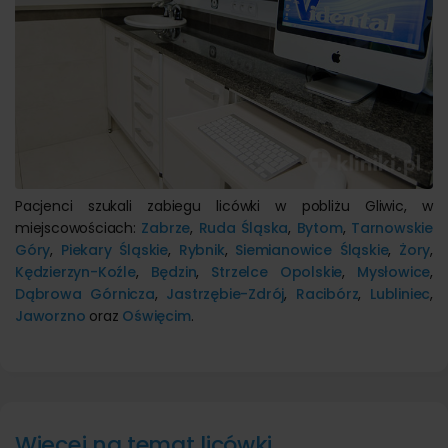
Pacjenci szukali zabiegu licówki w pobliżu Gliwic, w
miejscowościach:
Zabrze
,
Ruda Śląska
,
Bytom
,
Tarnowskie
Góry
,
Piekary Śląskie
,
Rybnik
,
Siemianowice Śląskie
,
Żory
,
Kędzierzyn-Koźle
,
Będzin
,
Strzelce Opolskie
,
Mysłowice
,
Dąbrowa Górnicza
,
Jastrzębie-Zdrój
,
Racibórz
,
Lubliniec
,
Jaworzno
oraz
Oświęcim
.
Więcej na temat licówki