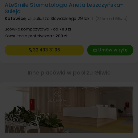
ALeSmile Stomatologia Aneta Leszczyńska-
Suleja
Katowice
,
ul. Juliusza Słowackiego 29 lok. 1
(24 km od Gliwic)
Licówka kompozytowa
od
700 zł
Konsultacja protetyczna
200 zł
32 433
31 06
Umów wizytę
Inne placówki w pobliżu Gliwic