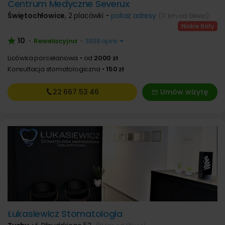
Centrum Medyczne Severux
Świętochłowice
,
2 placówki -
pokaż adresy
(17 km od Gliwic)
10
Rewelacyjna
•
•
3938 opinii
Licówka porcelanowa
od
2000 zł
Konsultacja stomatologiczna
150 zł
22 667
53 46
Umów wizytę
Łukasiewicz Stomatologia