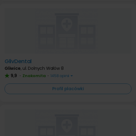
GlivDental
Gliwice
,
ul. Dolnych Wałów 8
9,9
Znakomita
•
•
1458 opinii
Profil placówki