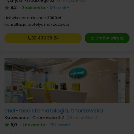
Tychy
,
ul. Piłsudskiego 52
(31 km od Gliwic)
9,2
Znakomita
•
•
124 opinii
Licówka ceramiczna
2000 zł
Konsultacja protetyczna
zadzwoń
32 433
36 24
Umów wizytę
enel-med stomatologia, Chorzowska
Katowice
,
ul. Chorzowska 152
(23 km od Gliwic)
9,0
Znakomita
•
•
757 opinii