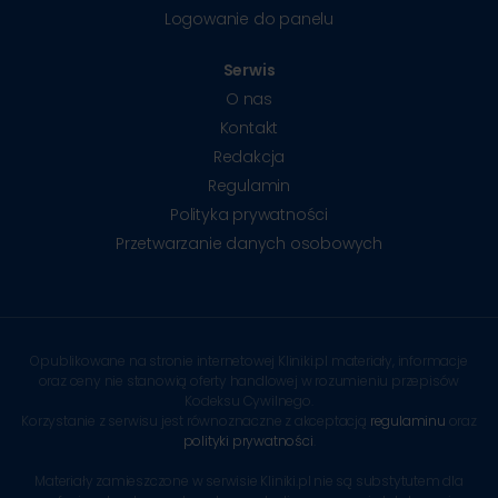
Logowanie do panelu
Serwis
O nas
Kontakt
Redakcja
Regulamin
Polityka prywatności
Przetwarzanie danych osobowych
Opublikowane na stronie internetowej Kliniki.pl materiały, informacje
oraz ceny nie stanowią oferty handlowej w rozumieniu przepisów
Kodeksu Cywilnego.
Korzystanie z serwisu jest równoznaczne z akceptacją
regulaminu
oraz
polityki prywatności
.
Materiały zamieszczone w serwisie Kliniki.pl nie są substytutem dla