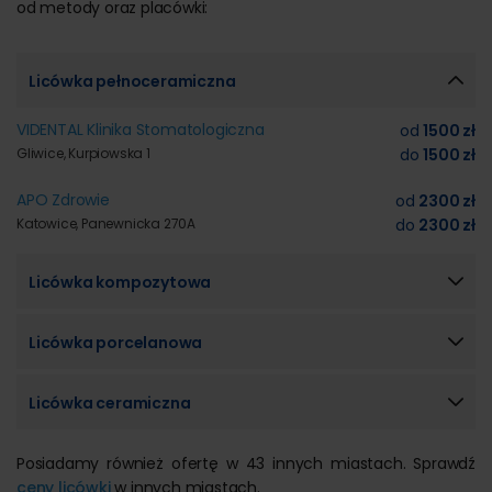
od metody oraz placówki:
Licówka pełnoceramiczna
VIDENTAL Klinika Stomatologiczna
od
1500 zł
Gliwice, Kurpiowska 1
do
1500 zł
APO Zdrowie
od
2300 zł
Katowice, Panewnicka 270A
do
2300 zł
Licówka kompozytowa
Licówka porcelanowa
Licówka ceramiczna
Posiadamy również ofertę w 43 innych miastach. Sprawdź
ceny licówki
w innych miastach.