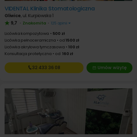
VIDENTAL Klinika Stomatologiczna
Gliwice
,
ul. Kurpiowska 1
9,7
Znakomita
•
•
125 opinii
Licówka kompozytowa
500 zł
Licówka pełnoceramiczna
od
1500 zł
Licówka akrylowa tymczasowa
100 zł
Konsultacja protetyczna
od
160 zł
32 433
36 08
Umów wizytę