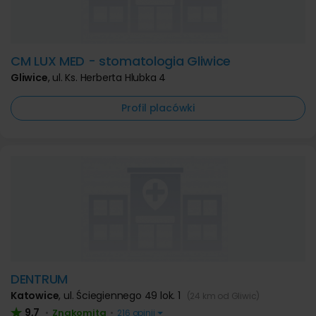
CM LUX MED - stomatologia Gliwice
Gliwice
,
ul. Ks. Herberta Hlubka 4
Profil placówki
DENTRUM
Katowice
,
ul. Ściegiennego 49 lok. 1
(24 km od Gliwic)
9,7
Znakomita
•
•
216 opinii