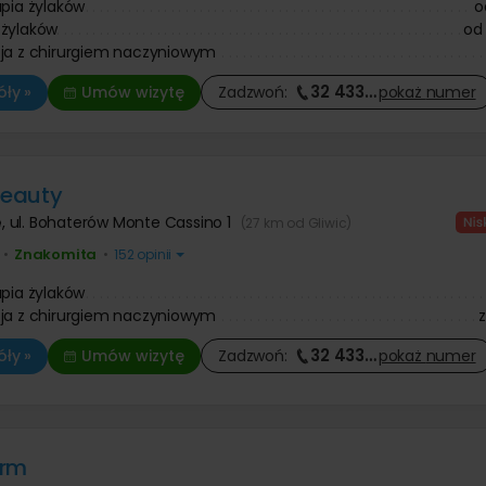
apia żylaków
o
 żylaków
od
ja z chirurgiem naczyniowym
32 433
…
ły »
Umów wizytę
Zadzwoń:
pokaż
numer
eauty
e
,
ul. Bohaterów Monte Cassino 1
(27 km od Gliwic)
Znakomita
•
•
152 opinii
apia żylaków
ja z chirurgiem naczyniowym
32 433
…
ły »
Umów wizytę
Zadzwoń:
pokaż
numer
erm