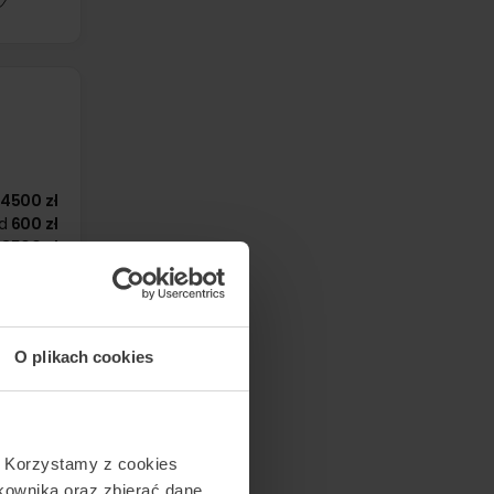
4500 zł
d
600 zł
3500 zł
1600 zł
330 zł
O plikach cookies
. Korzystamy z cookies
tkownika oraz zbierać dane