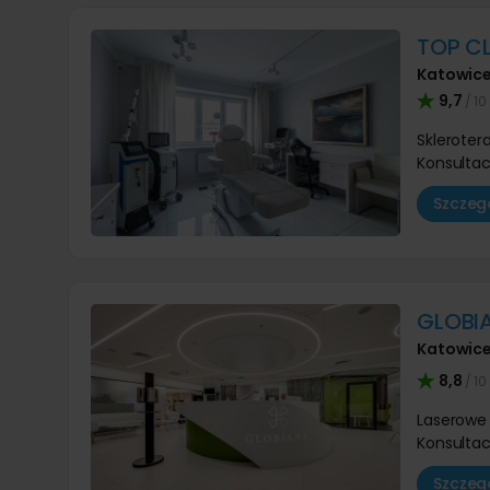
TOP C
Katowic
9,7
/ 10
Skleroter
Konsultac
Szczegó
GLOBIA
Katowic
8,8
/ 10
Laserowe 
Konsultac
Szczegó