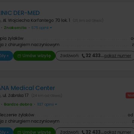
LINIC DER-MED
e
,
Al. Wojciecha Korfantego 70 lok. 1
(25 km od Gliwic)
Znakomita
•
•
575 opinii
apia żylaków
o
ja z chirurgiem naczyniowym
32 433
…
ły »
Umów wizytę
Zadzwoń:
pokaż
numer
NA Medical Center
e
,
ul. Zabrska 17
(24 km od Gliwic)
Bardzo dobra
•
•
1137 opinii
leczenie żylaków
od
ja z chirurgiem naczyniowym
32 433
…
ły »
Umów wizytę
Zadzwoń:
pokaż
numer