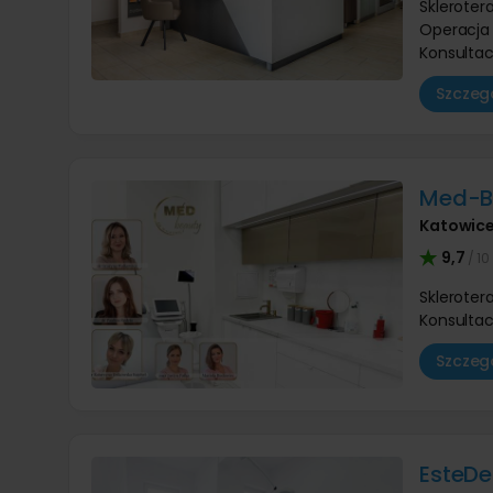
Skleroter
Operacja
Konsultac
Szczegó
Med-B
Katowic
9,7
/ 10
Skleroter
Konsultac
Szczegó
EsteD