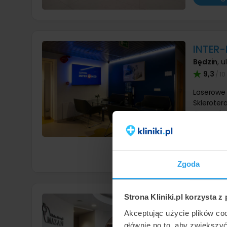
INTER
Będzin
,
u
9,3
/ 10
Laserowe 
Skleroter
Operacja
Miniflebe
Konsultac
Szczegó
Zgoda
Strona Kliniki.pl korzysta z
Klinik
Akceptując użycie plików co
Katowic
głównie po to, aby zwiększy