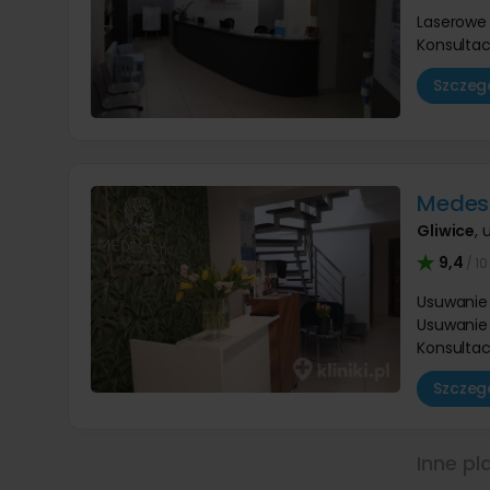
Laserowe 
Konsultac
Szczegó
Medest
Gliwice
,
u
9,4
/ 10
Usuwanie
Usuwanie
Konsultac
Szczegó
Inne pl