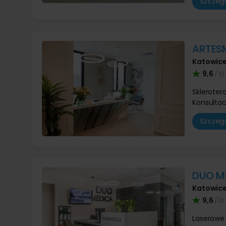
Szczegó
ARTES
Katowic
9,6
/ 10
Skleroter
Konsultac
Szczegó
DUO M
Katowic
9,6
/ 10
Laserowe 