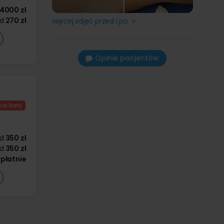
4000 zł
d
270 zł
więcej zdjęć przed i po »
Opinie pacjentów
d
350 zł
d
350 zł
płatnie