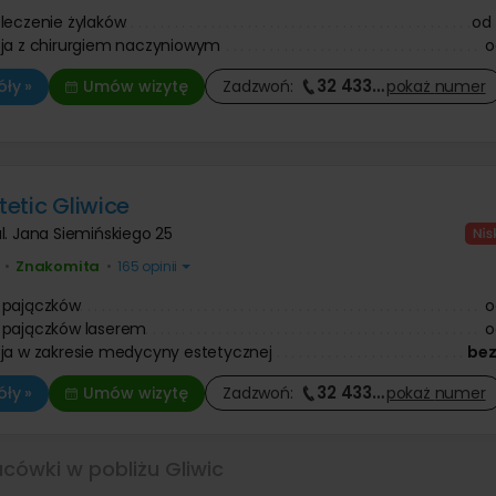
leczenie żylaków
od
ja z chirurgiem naczyniowym
o
32 433
…
ły »
Umów wizytę
Zadzwoń:
pokaż
numer
etic Gliwice
l. Jana Siemińskiego 25
Znakomita
•
•
165 opinii
 pajączków
o
 pajączków laserem
o
ja w zakresie medycyny estetycznej
bez
32 433
…
ły »
Umów wizytę
Zadzwoń:
pokaż
numer
acówki w pobliżu Gliwic