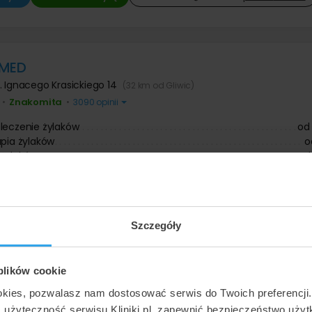
-MED
l. Ignacego Krasickiego 14
(32 km od Gliwic)
Znakomita
•
•
3090 opinii
leczenie żylaków
od
apia żylaków
o
 żylaków
od
ktomia
ja z chirurgiem naczyniowym
32 433
…
ły »
Umów wizytę
Zadzwoń:
pokaż
numer
Szczegóły
 plików cookie
a Chirurgii Mazan
okies, pozwalasz nam dostosować serwis do Twoich preferencji
e
,
ul. Brzozowa 54
(25 km od Gliwic)
ć użyteczność serwisu Kliniki.pl, zapewnić bezpieczeństwo uży