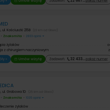
22 667
…
ły »
Umów wizytę
Zadzwoń:
pokaż
numer
MED
e
,
ul. Kościuszki 215B
(23 km od Gliwic)
Znakomita
•
•
2833 opinii
apia żylaków
o
ja z chirurgiem naczyniowym
32 433
…
ły »
Umów wizytę
Zadzwoń:
pokaż
numer
EDICA
e
,
ul. Grabowa 1D
(25 km od Gliwic)
Znakomita
•
•
1035 opinii
leczenie żylaków