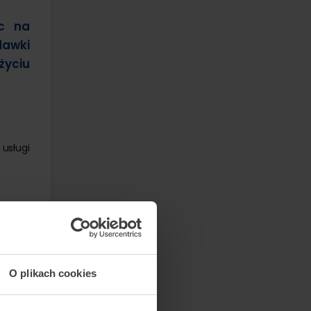
ic na
dawki
życiu
usługi
O plikach cookies