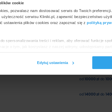
 plików cookie
okies, pozwalasz nam dostosować serwis do Twoich preferencji
trukcja piersi
Rekonstrukcja piersi
ć użyteczność serwisu Kliniki.pl, zapewnić bezpieczeństwo uży
zy użyciu
ekspanderem / system
oprotezy /
Brava
ć ustawienia plików cookies oraz zapoznać się z
polityką pryw
mplantu
cena minimalna
cena mak
żej Gliwic
do spersonalizowania treści i reklam, aby oferować funkcje sp
ormacje o tym, jak korzystasz z naszej witryny, udostępniamy p
eżności od metody oraz placówki:
Partnerzy mogą połączyć te informacje z innymi danymi otrzym
nia z ich usług.
Edytuj ustawienia
y / implantu
od
10000 zł
do
100
od
14000 zł
do
140