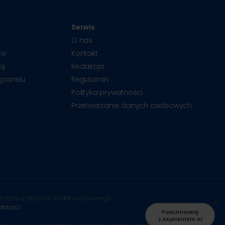
Serwis
O nas
ów
Kontakt
kę
Redakcja
 panelu
Regulamin
Polityka prywatności
Przetwarzanie danych osobowych
ozumieniu przepisów Kodeksu Cywilnego.
atności
.
Porozmawiaj
z Asystentem AI