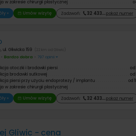
a w zakresie chirurgii plastycznej
o
32 433
…
ły »
Umów wizytę
Zadzwoń:
pokaż
numer
D
e
,
ul. Gliwicka 159
(22 km od Gliwic)
Bardzo dobra
•
•
797 opinii
cja otoczki i brodawki piersi
od
kcja brodawki sutkowej
od
kcja piersi przy użyciu endoprotezy / implantu
od
a w zakresie chirurgii plastycznej
32 433
…
ły »
Umów wizytę
Zadzwoń:
pokaż
numer
ej Gliwic - cena