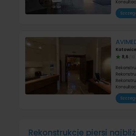
Konsultacj
Szczegó
AVIME
Katowic
8,6
/ 10
Rekonstruk
Rekonstru
Rekonstru
Konsultacj
Szczegó
Rekonstrukcje piersi najbliż