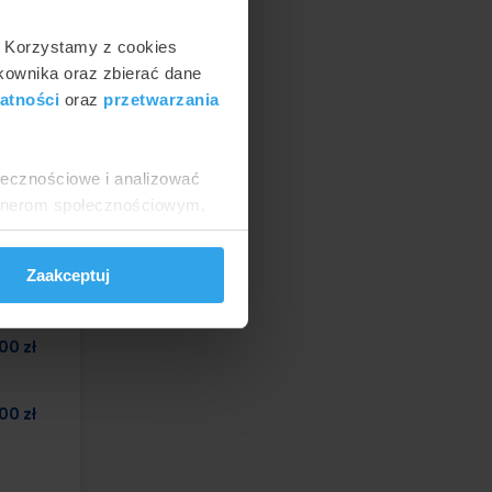
. Korzystamy z cookies
tkownika oraz zbierać dane
atności
oraz
przetwarzania
symalna
ołecznościowe i analizować
artnerom społecznościowym,
anymi od Ciebie lub
Zaakceptuj
00 zł
00 zł