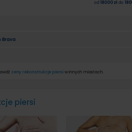
od
18000 zł
do
180
m Brava
prawdź
ceny rekonstrukcje piersi
w innych miastach.
cje piersi