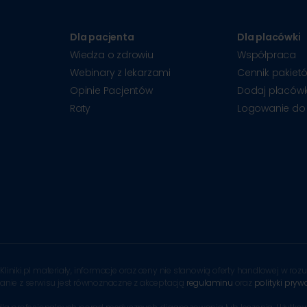
Dla pacjenta
Dla placówki
Wiedza o zdrowiu
Współpraca
Webinary z lekarzami
Cennik pakiet
Opinie Pacjentów
Dodaj placów
Raty
Logowanie do
Kliniki.pl materiały, informacje oraz ceny nie stanowią oferty handlowej w r
tanie z serwisu jest równoznaczne z akceptacją
regulaminu
oraz
polityki pryw