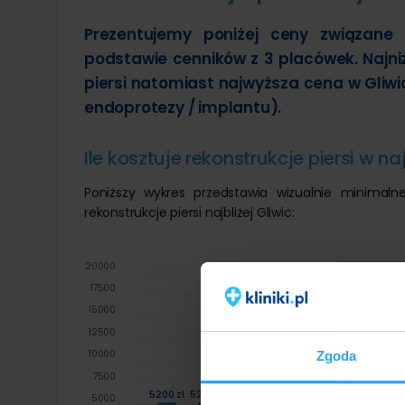
Prezentujemy poniżej ceny związane z
podstawie cenników z 3 placówek. Najniż
piersi natomiast najwyższa cena w Gliwic
endoprotezy / implantu).
Ile kosztuje rekonstrukcje piersi w na
Poniższy wykres przedstawia wizualnie minima
rekonstrukcje piersi najbliżej Gliwic:
20000
17500
15000
12500
10000
10000
Zgoda
7500
6000 zł
5200 zł
5200 zł
5200 zł
5000