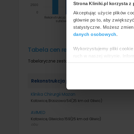
Strona Kliniki.pl korzysta z
2500
0
Akceptując użycie plików co
Rekonstrukcja brodawki
Rekonstrukcja otoczki i
Rekons
głównie po to, aby zwiększy
sutkowej
brodawki piersi
pr
end
statystyczne. Możesz zmieni
i
danych osobowych
.
Tabela cen rekonstrukcje piersi najbli
Wykorzystujemy pliki cookie 
ruch w naszej witrynie. Inf
Tabelaryczne zestawienie szczegółowych cen w zal
reklamowym i analitycznym. 
uzyskanymi podczas korzysta
Rekonstrukcja piersi przy użyciu endoprotez
Klinika Chirurgii Mazan
Katowice, Brzozowa 54
(25 km od Gliwic)
AVIMED
Katowice, Gliwicka 159
(25 km od Gliwic)
obu