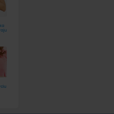
aka
raju
yciu