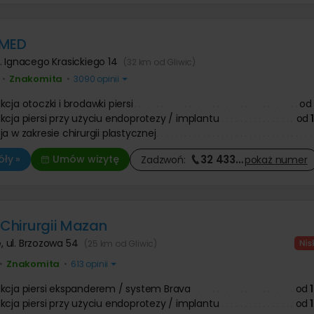
Operacje i leczenie ślinianek
 prostaty
Ortopeda
 dziecięca
 znamion i pieprzyków
Tomografia komputerowa
Urolog
 zmarszczek botoksem
Diagnostyka COVID-19
Pozostałe kategorie
ologia
Chirurg onkolog
-MED
niekcyjna
Onkolog kliniczny
Chirurgia szczękowa
nie twarzy
Pozostałe kategorie
e kaszaka
l. Ignacego Krasickiego 14
(32 km od Gliwic)
Trycholog
Operacja zmiany płci
anie ust kwasem
e tłuszczaka
Psychoterapia
Znakomita
•
•
3090 opinii
Psychiatra
Leczenie chorób kręgosłupa
 zmarszczek kwasem
ie znamienia barwnikowego
Fizjoterapia
owym
Antykoncepcja
e brodawki wirusowej / kurzajki
Fizykoterapia
cja otoczki i brodawki piersi
od
Leczenie nietrzymania moczu
Leczenie bólu
kcja piersi przy użyciu endoprotezy / implantu
od
Onkologia
Masaże
a w zakresie chirurgii plastycznej
Leczenie niepłodności
Medycyna pracy
Leczenie zaburzeń odżywiania
32 433
…
ły »
Umów wizytę
Zadzwoń:
pokaż
numer
Leczenie bólu
a Chirurgii Mazan
e
,
ul. Brzozowa 54
(25 km od Gliwic)
Znakomita
•
•
613 opinii
kcja piersi ekspanderem / system Brava
od
kcja piersi przy użyciu endoprotezy / implantu
od