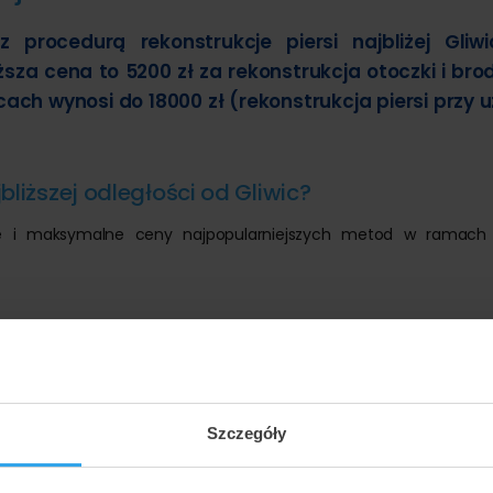
 procedurą rekonstrukcje piersi najbliżej Gliw
sza cena to 5200 zł za rekonstrukcja otoczki i bro
ach wynosi do 18000 zł (rekonstrukcja piersi przy u
jbliższej odległości od Gliwic?
lne i maksymalne ceny najpopularniejszych metod w ramach 
18000 zł
 zł
10000 zł
10000 zł
Szczegóły