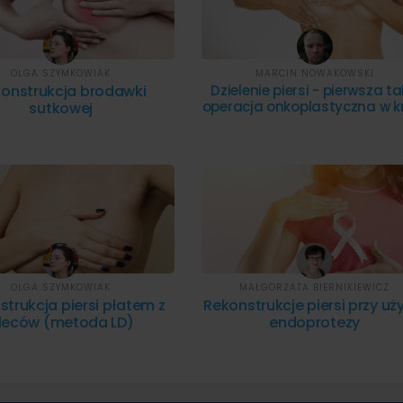
OLGA SZYMKOWIAK
MARCIN NOWAKOWSKI
onstrukcja brodawki
Dzielenie piersi - pierwsza t
operacja onkoplastyczna w k
sutkowej
OLGA SZYMKOWIAK
MAŁGORZATA BIERNIKIEWICZ
trukcja piersi płatem z
Rekonstrukcje piersi przy uż
leców (metoda LD)
endoprotezy