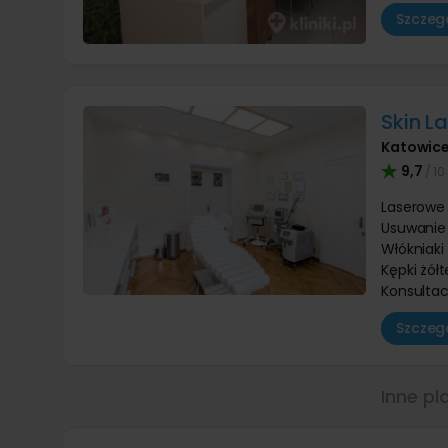
Szczegó
Skin L
Katowic
9,7
/ 10
Laserowe
Usuwanie 
Włókniaki
Kępki żół
Konsultac
Szczegó
Inne pl