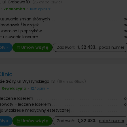
e
,
ul. Grabowa 1D
(25 km od Gliwic)
Znakomita
•
•
1035 opinii
 usuwanie zmian skórnych
o
brodawek / kurzajek
o
znamion i pieprzyków
o
 - usuwanie laserem
o
32 433
…
ły »
Umów wizytę
Zadzwoń:
pokaż
numer
linic
ie Góry
,
ul. Wyszyńskiego 113
(19 km od Gliwic)
Rewelacyjna
•
•
127 opinii
leczenie laserem
o
óżowaty – leczenie laserem
o
ja w zakresie medycyny estetycznej
32 433
…
ły »
Umów wizytę
Zadzwoń:
pokaż
numer