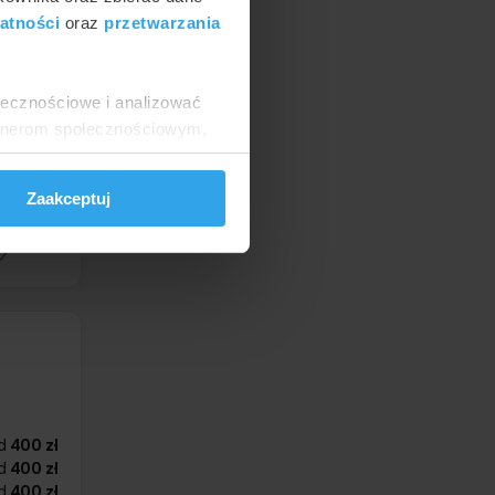
atności
oraz
przetwarzania
ołecznościowe i analizować
artnerom społecznościowym,
anymi od Ciebie lub
d
400 zł
d
400 zł
Zaakceptuj
d
300 zł
d
400 zł
d
400 zł
d
400 zł