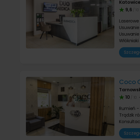
Katowic
9,6
/ 10
Laserowe
Usuwanie 
Usuwanie 
Włókniaki
Szczegó
Coco C
Tarnowsk
10
/ 10
Rumień - 
Trądzik r
Konsultac
Szczegó