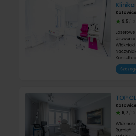
Klinik
Katowic
9,5
/ 10
Laserowe
Usuwanie 
Włókniaki
Naczyniak
Konsultac
Szczegó
TOP C
Katowic
9,7
/ 10
Włókniaki
Rumień - 