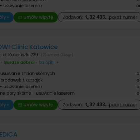
 - usuwanie laserem
o
32 433
…
ły »
Umów wizytę
Zadzwoń:
pokaż
numer
! Clinic Katowice
e
,
ul. Kościuszki 229
(23 km od Gliwic)
Bardzo dobra
•
•
152 opinii
 usuwanie zmian skórnych
o
brodawek / kurzajek
o
 - usuwanie laserem
o
ne pory skórne - usuwanie laserem
o
32 433
…
ły »
Umów wizytę
Zadzwoń:
pokaż
numer
EDICA