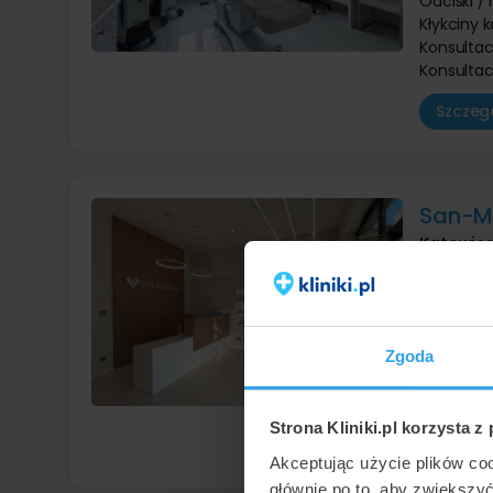
Odciski /
Kłykciny 
Konsulta
Konsultac
Szczegó
San-M
Katowic
9,7
/ 10
Laserowe
Usuwanie 
Zgoda
Usuwanie 
Włókniaki
Konsultac
Strona Kliniki.pl korzysta z
Szczegó
Akceptując użycie plików co
głównie po to, aby zwiększy