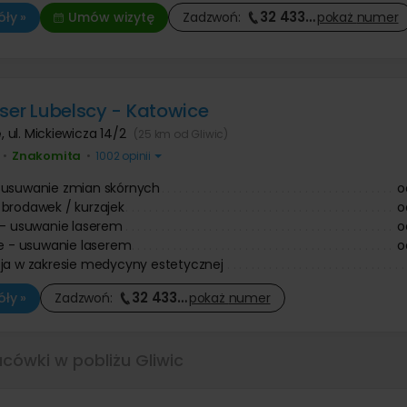
32 433
…
ły »
Umów wizytę
Zadzwoń:
pokaż
numer
aser Lubelscy - Katowice
e
,
ul. Mickiewicza 14/2
(25 km od Gliwic)
Znakomita
•
•
1002 opinii
 usuwanie zmian skórnych
o
brodawek / kurzajek
o
 - usuwanie laserem
o
te - usuwanie laserem
o
ja w zakresie medycyny estetycznej
32 433
…
ły »
Zadzwoń:
pokaż
numer
acówki w pobliżu Gliwic