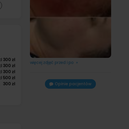
d
300 zł
więcej zdjęć przed i po »
d
300 zł
d
300 zł
d
500 zł
300 zł
Opinie pacjentów