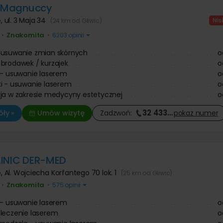
a Magnuccy
e
,
ul. 3 Maja 34
(24 km od Gliwic)
Znakomita
•
•
6203 opinii
 usuwanie zmian skórnych
o
brodawek / kurzajek
o
 - usuwanie laserem
o
i - usuwanie laserem
o
ja w zakresie medycyny estetycznej
o
32 433
…
ły »
Umów wizytę
Zadzwoń:
pokaż
numer
LINIC DER-MED
e
,
Al. Wojciecha Korfantego 70 lok. 1
(25 km od Gliwic)
Znakomita
•
•
575 opinii
 - usuwanie laserem
o
leczenie laserem
o