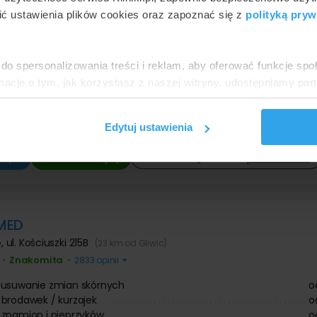
ć ustawienia plików cookies oraz zapoznać się z
polityką pryw
um Medyczne Severux
łowice
,
2 placówki -
pokaż adresy
(17 km od Gliwic)
do spersonalizowania treści i reklam, aby oferować funkcje sp
Rewelacyjna
•
•
3938 opinii
ormacje o tym, jak korzystasz z naszej witryny, udostępniamy p
Partnerzy mogą połączyć te informacje z innymi danymi otrzym
 usuwanie zmian skórnych
o
brodawek / kurzajek
o
nia z ich usług.
Edytuj ustawienia
enia skórne - leczenie laserem
o
22 667
…
ły »
Umów wizytę
Zadzwoń:
pokaż
numer
MED
e
,
ul. Kościuszki 215B
(23 km od Gliwic)
Znakomita
•
•
2833 opinii
 usuwanie zmian skórnych
o
brodawek / kurzajek
o
znamion i pieprzyków
o