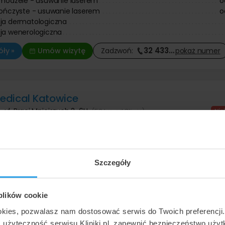
 modzele - usuwanie laserem
o
kończyste - usuwanie laserem
o
cja dermatologiczna
ja wenerologiczna
32 433
…
ły »
Umów wizytę
Zadzwoń:
pokaż
numer
edical Katowice
e
,
ul. Braci Mniejszych 2-6U
(58 km od Gliwic)
Znakomita
•
•
170 opinii
 usuwanie zmian skórnych
od
brodawek / kurzajek
o
Szczegóły
znamion i pieprzyków
o
 - usuwanie laserem
o
ja w zakresie medycyny estetycznej
 plików cookie
33 399
…
ły »
Umów wizytę
Zadzwoń:
pokaż
numer
okies, pozwalasz nam dostosować serwis do Twoich preferencji
ć użyteczność serwisu Kliniki.pl, zapewnić bezpieczeństwo uży