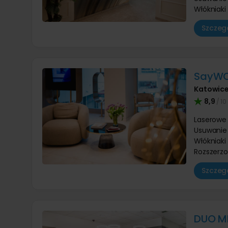
Włókniaki
Szczegó
SayWOW
Katowic
8,9
/ 10
Laserowe
Usuwanie 
Włókniaki
Rozszerzo
Szczegó
DUO M