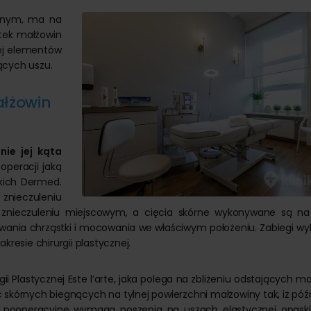
cznym, ma na
tek małżowin
ej elementów
jących uszu.
ałżowin
ie jej kąta
 operacji jaką
kich Dermed.
 znieczuleniu
 znieczuleniu miejscowym, a cięcia skórne wykonywane są na 
ania chrząstki i mocowania we właściwym położeniu. Zabiegi wy
akresie chirurgii plastycznej.
rgii Plastycznej Este l’arte, jaka polega na zbliżeniu odstających m
skórnych biegnących na tylnej powierzchni małżowiny tak, iż póź
ie pooperacyjne wymaga noszenia na uszach elastycznej opaski