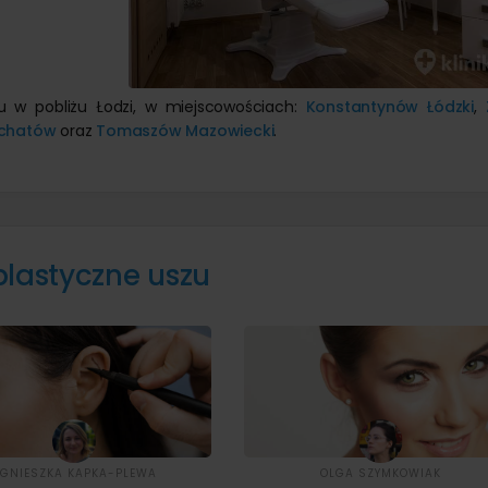
zu w pobliżu Łodzi, w miejscowościach:
Konstantynów Łódzki
,
łchatów
oraz
Tomaszów Mazowiecki
.
plastyczne uszu
GNIESZKA KAPKA-PLEWA
OLGA SZYMKOWIAK