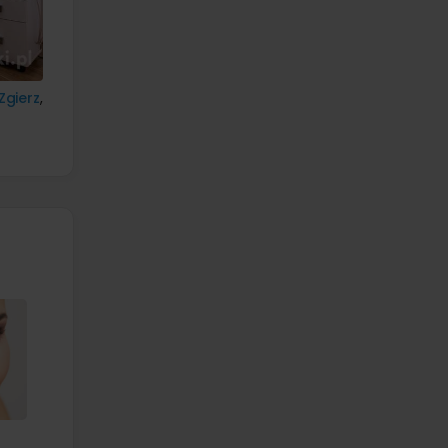
Zgierz
,