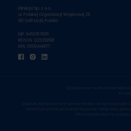
Kliniki.pl Sp. z o.o.
ul. Polskiej Organizacji Wojskowej 25
90-248
Łódź, Polska
NIP: 9452167826
REGON: 122529298
KRS: 0000414677
Opublikowane na stronie internetowej 
Korzys
Materiały zamieszczone w serwisie Kliniki.pl nie są substytu
lekarza lub opóźnić poszukiwania porady medycznej z powodu in
informacji zawartych w serwisie,