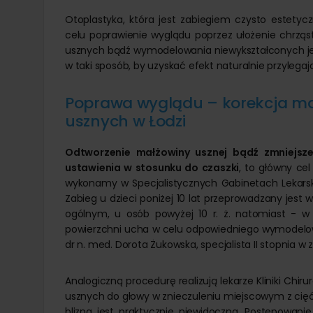
Otoplastyka, która jest zabiegiem czysto estety
celu poprawienie wyglądu poprzez ułożenie chrząs
usznych bądź wymodelowania niewykształconych j
w taki sposób, by uzyskać efekt naturalnie przylega
Poprawa wyglądu – korekcja m
usznych w Łodzi
Odtworzenie małżowiny usznej bądź zmniejszen
ustawienia w stosunku do czaszki
, to główny cel
wykonamy w Specjalistycznych Gabinetach Lekars
Zabieg u dzieci poniżej 10 lat przeprowadzany jest w
ogólnym, u osób powyżej 10 r. ż. natomiast - w
powierzchni ucha w celu odpowiedniego wymodelow
dr n. med. Dorota Żukowska, specjalista II stopnia w z
Analogiczną procedurę realizują lekarze Kliniki Chiru
usznych do głowy w znieczuleniu miejscowym z cięć 
blizna jest praktycznie niewidoczna. Postępowan