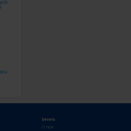
cych
?
szu
Serwis
O nas