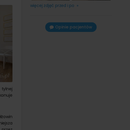
więcej zdjęć przed i po »
Opinie pacjentów
tylnej
konuje
ałżowin
niejsza
 przez