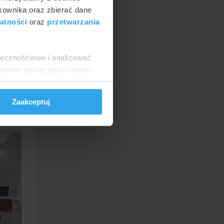
isera,
tkownika oraz zbierać dane
atności
oraz
przetwarzania
zpitalu
również
ołecznościowe i analizować
łżowin
artnerom społecznościowym,
 zakres
anymi od Ciebie lub
Zaakceptuj