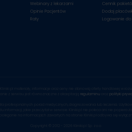
Webinary z lekarzami
Cennik pakiet
Opinie Pacjentów
Dodaj placów
Raty
Logowanie do
Kliniki.pl materiały, informacje oraz ceny nie stanowią oferty handlowej w r
tanie z serwisu jest równoznaczne z akceptacją
regulaminu
oraz
polityki pryw
tem dla profesjonalnych porad medycznych, diagnozowania lub leczenia. Uży
formacji, jakie przeczytał w serwisie. Kliniki.pl nie poleca ani nie popiera ż
 poleganie na informacjach zawartych na stronie Kliniki.pl odbywa się wyłącz
Copyright © 2012 - 2026 Kliniki.pl Sp. z o.o.