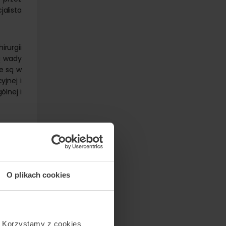
jalista
irurgii
ą wady
e są w
cyjnej
i
ólnej i
irurgii
a Kot,
kcyjne
lędu na
O plikach cookies
, bądź
pitala
cone i
. Korzystamy z cookies