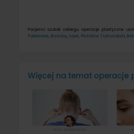
Pacjenci szukali zabiegu operacje plastyczne us
Pabianice
,
Brzeziny
,
Łask
,
Piotrków Trybunalski
,
Be
Więcej na temat operacje 
OLGA SZYMKOWIAK
A