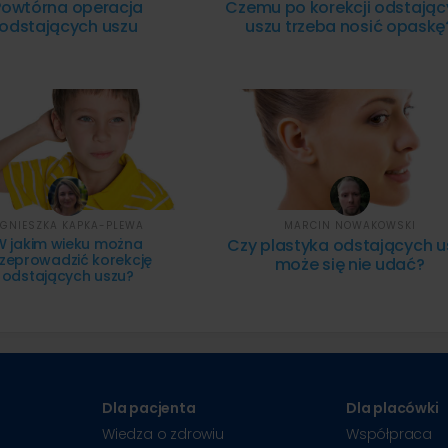
Powtórna operacja
Czemu po korekcji odstają
odstających uszu
uszu trzeba nosić opaskę
GNIESZKA KAPKA-PLEWA
MARCIN NOWAKOWSKI
W jakim wieku można
Czy plastyka odstających u
zeprowadzić korekcję
może się nie udać?
odstających uszu?
Dla pacjenta
Dla placówki
Wiedza o zdrowiu
Współpraca