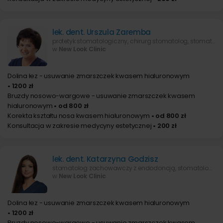
lek. dent. Urszula Zaremba
protetyk stomatologiczny, chirurg stomatolog, stomatolog zachowawczy z endodoncją
w
New Look Clinic
Dolina łez - usuwanie zmarszczek kwasem hialuronowym
• 1200 zł
Bruzdy nosowo-wargowe - usuwanie zmarszczek kwasem
hialuronowym
• od 800 zł
Korekta kształtu nosa kwasem hialuronowym
• od 800 zł
Konsultacja w zakresie medycyny estetycznej
• 200 zł
lek. dent. Katarzyna Godzisz
stomatolog zachowawczy z endodoncją, stomatolog estetyczny, lekarz wykonujący zabiegi medycyny estetycznej
w
New Look Clinic
Dolina łez - usuwanie zmarszczek kwasem hialuronowym
• 1200 zł
Bruzdy nosowo-wargowe - usuwanie zmarszczek kwasem