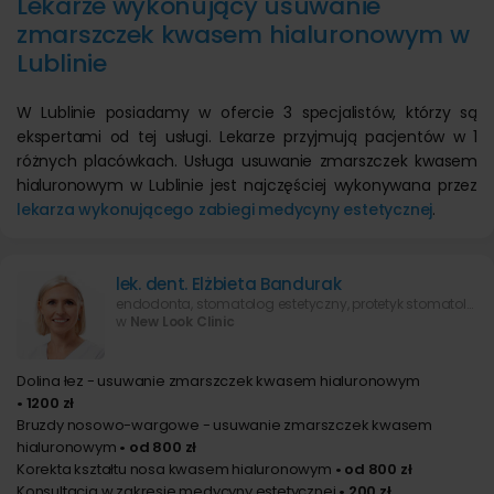
Lekarze wykonujący usuwanie
zmarszczek kwasem hialuronowym w
Lublinie
W Lublinie posiadamy w ofercie 3 specjalistów, którzy są
ekspertami od tej usługi. Lekarze przyjmują pacjentów w 1
różnych placówkach. Usługa usuwanie zmarszczek kwasem
hialuronowym w Lublinie jest najczęściej wykonywana przez
lekarza wykonującego zabiegi medycyny estetycznej
.
lek. dent. Elżbieta Bandurak
endodonta, stomatolog estetyczny, protetyk stomatologiczny, chirurg stomatolog, lekarz wykonujący zabiegi medycyny estetycznej
w
New Look Clinic
Dolina łez - usuwanie zmarszczek kwasem hialuronowym
• 1200 zł
Bruzdy nosowo-wargowe - usuwanie zmarszczek kwasem
hialuronowym
• od 800 zł
Korekta kształtu nosa kwasem hialuronowym
• od 800 zł
Konsultacja w zakresie medycyny estetycznej
• 200 zł