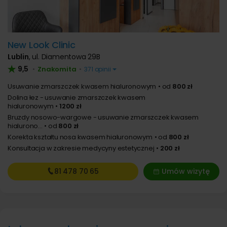
New Look Clinic
Lublin
,
ul. Diamentowa 29B
9,5
Znakomita
•
•
371 opinii
Usuwanie zmarszczek kwasem hialuronowym
od
800 zł
Dolina łez - usuwanie zmarszczek kwasem
hialuronowym
1200 zł
Bruzdy nosowo-wargowe - usuwanie zmarszczek kwasem
hialurono...
od
800 zł
Korekta kształtu nosa kwasem hialuronowym
od
800 zł
Konsultacja w zakresie medycyny estetycznej
200 zł
81 478
70 65
Umów wizytę