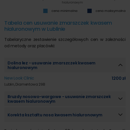
hialuronowym
cena minimalna
cena maksymalna
Tabela cen usuwanie zmarszczek kwasem
hialuronowym w Lublinie
Tabelaryczne zestawienie szczegółowych cen w zależności
od metody oraz placówki:
Dolina łez - usuwanie zmarszczek kwasem
hialuronowym
New Look Clinic
1200 zł
Lublin, Diamentowa 29B
Bruzdy nosowo-wargowe - usuwanie zmarszczek
kwasem hialuronowym
Korekta kształtu nosa kwasem hialuronowym