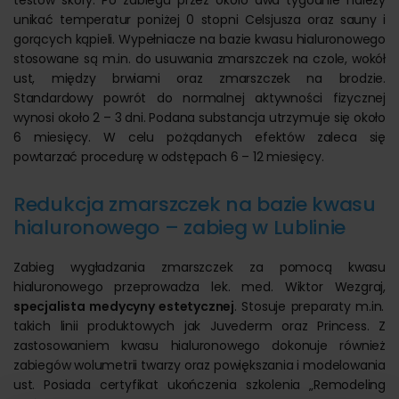
testów skóry. Po zabiegu przez około dwa tygodnie należy
unikać temperatur poniżej 0 stopni Celsjusza oraz sauny i
gorących kąpieli. Wypełniacze na bazie kwasu hialuronowego
stosowane są m.in. do usuwania zmarszczek na czole, wokół
ust, między brwiami oraz zmarszczek na brodzie.
Standardowy powrót do normalnej aktywności fizycznej
wynosi około 2 – 3 dni. Podana substancja utrzymuje się około
6 miesięcy. W celu pożądanych efektów zaleca się
powtarzać procedurę w odstępach 6 – 12 miesięcy.
Redukcja zmarszczek na bazie kwasu
hialuronowego – zabieg w Lublinie
Zabieg wygładzania zmarszczek za pomocą kwasu
hialuronowego przeprowadza lek. med. Wiktor Wezgraj,
specjalista medycyny estetycznej
. Stosuje preparaty m.in.
takich linii produktowych jak Juvederm oraz Princess. Z
zastosowaniem kwasu hialuronowego dokonuje również
zabiegów wolumetrii twarzy oraz powiększania i modelowania
ust. Posiada certyfikat ukończenia szkolenia „Remodeling