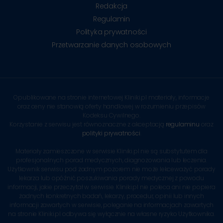
Redakcja
Regulamin
Polityka prywatności
Przetwarzanie danych osobowych
Opublikowane na stronie internetowej Kliniki.pl materiały, informacje
oraz ceny nie stanowią oferty handlowej w rozumieniu przepisów
Kodeksu Cywilnego.
Korzystanie z serwisu jest równoznaczne z akceptacją
regulaminu
oraz
polityki prywatności
.
Materiały zamieszczone w serwisie Kliniki.pl nie są substytutem dla
profesjonalnych porad medycznych, diagnozowania lub leczenia.
Użytkownik serwisu pod żadnym pozorem nie może lekceważyć porady
lekarza lub opóźnić poszukiwania porady medycznej z powodu
informacji, jakie przeczytał w serwisie. Kliniki.pl nie poleca ani nie popiera
żadnych konkretnych badań, lekarzy, procedur, opinii lub innych
informacji zawartych w serwisie, poleganie na informacjach zawartych
na stronie Kliniki.pl odbywa się wyłącznie na własne ryzyko Użytkownika.