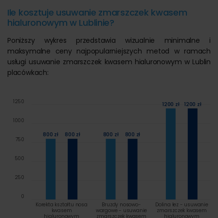
Ile kosztuje usuwanie zmarszczek kwasem
hialuronowym w Lublinie?
Poniższy wykres przedstawia wizualnie minimalne i
maksymalne ceny najpopularniejszych metod w ramach
usługi usuwanie zmarszczek kwasem hialuronowym w Lublin
placówkach:
1250
1200 zł
1200 zł
1000
800 zł
800 zł
800 zł
800 zł
750
500
250
0
Korekta kształtu nosa
Bruzdy nosowo-
Dolina łez - usuwanie
kwasem
wargowe - usuwanie
zmarszczek kwasem
hialuronowym
zmarszczek kwasem
hialuronowym