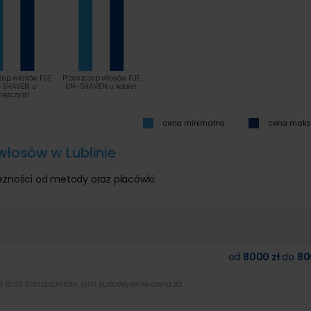
zep włosów FUE
Przeszczep włosów FUE
-SHAVEN u
UN-SHAVEN u kobiet
ężczyzn
cena minimalna
cena mak
włosów w Lublinie
eżności od metody oraz placówki:
od
8000 zł
do
80
sza ilość transplantów, tym sukcesywnie cena za