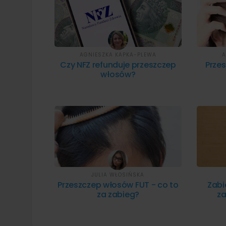
AGNIESZKA KAPKA-PLEWA
A
Czy NFZ refunduje przeszczep
Prze
włosów?
JULIA WŁOSIŃSKA
Przeszczep włosów FUT - co to
Zabi
za zabieg?
za