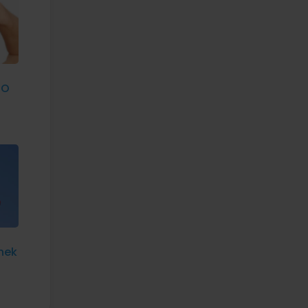
HO
nek