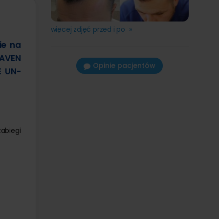
więcej zdjęć przed i po »
ie na
HAVEN
Opinie pacjentów
E UN-
abiegi