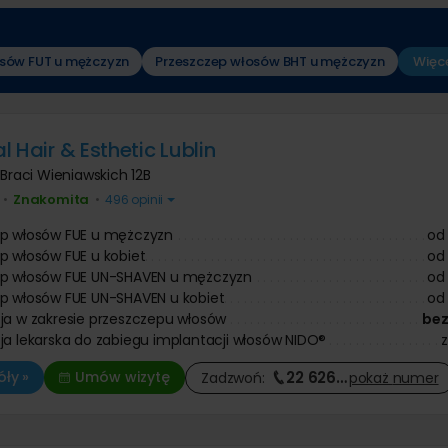
Operacje i leczenie ślinianek
 prostaty
Ortopeda
 dziecięca
 znamion i pieprzyków
Tomografia komputerowa
Urolog
 zmarszczek botoksem
Diagnostyka COVID-19
Pozostałe kategorie
ologia
Chirurg onkolog
niekcyjna
osów FUT u mężczyzn
Przeszczep włosów BHT u mężczyzn
Więc
Onkolog kliniczny
Chirurgia szczękowa
nie twarzy
Pozostałe kategorie
e kaszaka
Trycholog
Operacja zmiany płci
anie ust kwasem
e tłuszczaka
Psychoterapia
Psychiatra
Leczenie chorób kręgosłupa
 zmarszczek kwasem
ie znamienia barwnikowego
Fizjoterapia
owym
Antykoncepcja
e brodawki wirusowej / kurzajki
Fizykoterapia
 Hair & Esthetic Lublin
Leczenie nietrzymania moczu
Leczenie bólu
. Braci Wieniawskich 12B
Onkologia
Masaże
Leczenie niepłodności
Znakomita
•
•
496 opinii
Medycyna pracy
Leczenie zaburzeń odżywiania
ep włosów FUE u mężczyzn
od
Leczenie bólu
p włosów FUE u kobiet
od
ep włosów FUE UN-SHAVEN u mężczyzn
od
p włosów FUE UN-SHAVEN u kobiet
od
ja w zakresie przeszczepu włosów
bez
ja lekarska do zabiegu implantacji włosów NIDO®
22 626
…
ły »
Umów wizytę
Zadzwoń:
pokaż
numer