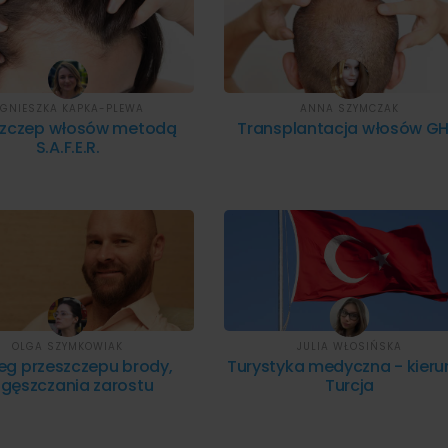
GNIESZKA KAPKA-PLEWA
ANNA SZYMCZAK
szczep włosów metodą
Transplantacja włosów G
S.A.F.E.R.
OLGA SZYMKOWIAK
JULIA WŁOSIŃSKA
eg przeszczepu brody,
Turystyka medyczna - kieru
gęszczania zarostu
Turcja