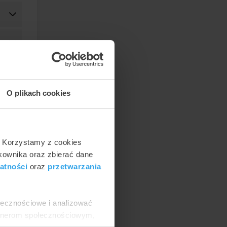
O plikach cookies
. Korzystamy z cookies
tkownika oraz zbierać dane
atności
oraz
przetwarzania
yzury
nawet
órych
ołecznościowe i analizować
. Gdy
artnerom społecznościowym,