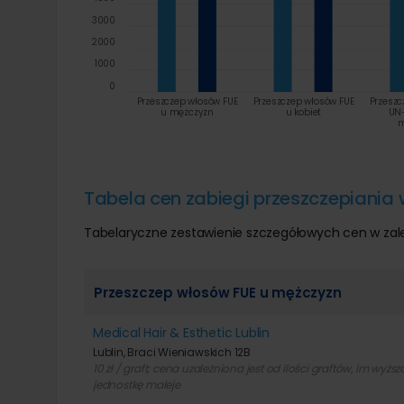
3000
2000
1000
0
Przeszczep włosów FUE
Przeszczep włosów FUE
Przeszc
u mężczyzn
u kobiet
UN
m
Tabela cen zabiegi przeszczepiania 
Tabelaryczne zestawienie szczegółowych cen w zal
Przeszczep włosów FUE u mężczyzn
Medical Hair & Esthetic Lublin
Lublin, Braci Wieniawskich 12B
10 zł / graft; cena uzależniona jest od ilości graftów, im wyż
jednostkę maleje