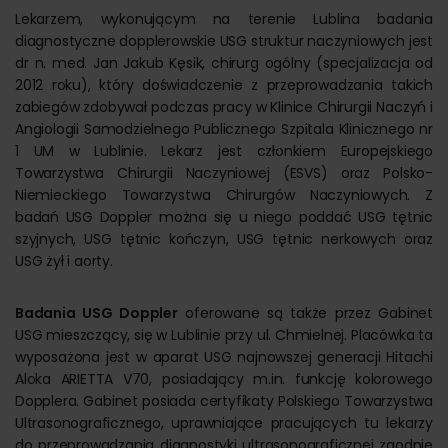
Lekarzem, wykonującym na terenie Lublina badania
diagnostyczne dopplerowskie USG struktur naczyniowych jest
dr n. med. Jan Jakub Kęsik, chirurg ogólny (specjalizacja od
2012 roku), który doświadczenie z przeprowadzania takich
zabiegów zdobywał podczas pracy w Klinice Chirurgii Naczyń i
Angiologii Samodzielnego Publicznego Szpitala Klinicznego nr
1 UM w Lublinie. Lekarz jest członkiem Europejskiego
Towarzystwa Chirurgii Naczyniowej (ESVS) oraz Polsko-
Niemieckiego Towarzystwa Chirurgów Naczyniowych. Z
badań USG Doppler można się u niego poddać USG tętnic
szyjnych, USG tętnic kończyn, USG tętnic nerkowych oraz
USG żył i aorty.
Badania USG Doppler
oferowane są także przez Gabinet
USG mieszczący, się w Lublinie przy ul. Chmielnej. Placówka ta
wyposażona jest w aparat USG najnowszej generacji Hitachi
Aloka ARIETTA V70, posiadający m.in. funkcję kolorowego
Dopplera. Gabinet posiada certyfikaty Polskiego Towarzystwa
Ultrasonograficznego, uprawniające pracujących tu lekarzy
do przeprowadzania diagnostyki ultrasonograficznej zgodnie