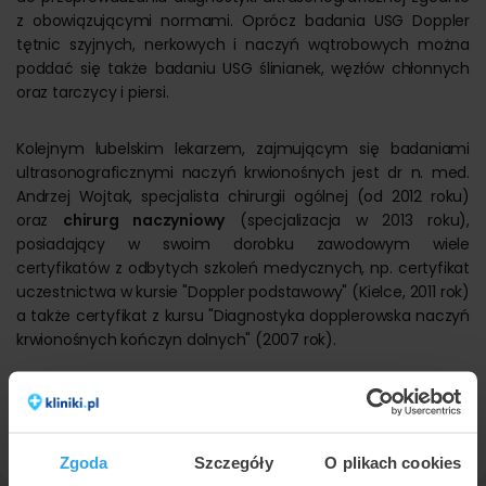
z obowiązującymi normami. Oprócz badania USG Doppler
tętnic szyjnych, nerkowych i naczyń wątrobowych można
poddać się także badaniu USG ślinianek, węzłów chłonnych
oraz tarczycy i piersi.
Kolejnym lubelskim lekarzem, zajmującym się badaniami
ultrasonograficznymi naczyń krwionośnych jest dr n. med.
Andrzej Wojtak, specjalista chirurgii ogólnej (od 2012 roku)
oraz
chirurg naczyniowy
(specjalizacja w 2013 roku),
posiadający w swoim dorobku zawodowym wiele
certyfikatów z odbytych szkoleń medycznych, np. certyfikat
uczestnictwa w kursie "Doppler podstawowy" (Kielce, 2011 rok)
a także certyfikat z kursu "Diagnostyka dopplerowska naczyń
krwionośnych kończyn dolnych" (2007 rok).
Pacjenci szukali zabiegu badania usg doppler w pobliżu
Lublina, w miejscowościach:
Świdnik
oraz
Puławy
.
Zgoda
Szczegóły
O plikach cookies