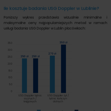
Ile kosztuje badania USG Doppler w Lublinie?
Poniższy wykres przedstawia wizualnie minimalne i
maksymalne ceny najpopularniejszych metod w ramach
usługi badania USG Doppler w Lublin placówkach:
350 zł
350
300
270 zł
250 zł
250 zł
250
200
150
100
50
0
USG Doppler tętnic
USG Doppler żył /
szyjnych /
tętnic kończyn
kręgowych
dolnych