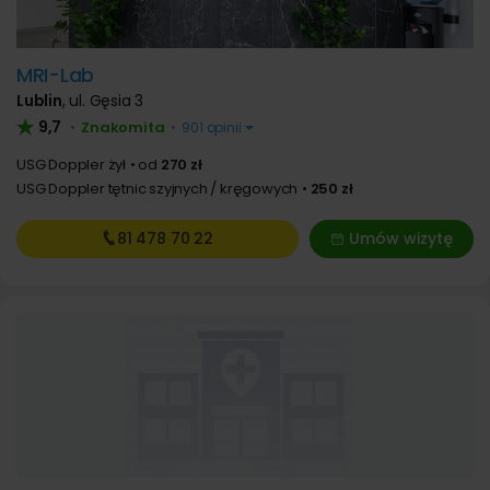
MRI-Lab
Lublin
,
ul. Gęsia 3
9,7
Znakomita
•
•
901 opinii
USG Doppler żył
od
270 zł
USG Doppler tętnic szyjnych / kręgowych
250 zł
81 478
70 22
Umów wizytę