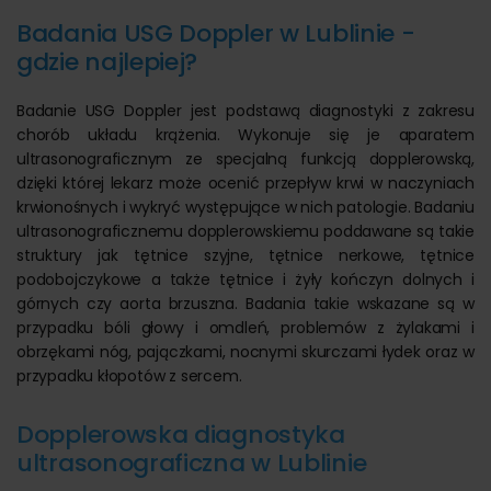
Badania USG Doppler w Lublinie -
gdzie najlepiej?
Badanie USG Doppler jest podstawą diagnostyki z zakresu
chorób układu krążenia. Wykonuje się je aparatem
ultrasonograficznym ze specjalną funkcją dopplerowską,
dzięki której lekarz może ocenić przepływ krwi w naczyniach
krwionośnych i wykryć występujące w nich patologie. Badaniu
ultrasonograficznemu dopplerowskiemu poddawane są takie
struktury jak tętnice szyjne, tętnice nerkowe, tętnice
podobojczykowe a także tętnice i żyły kończyn dolnych i
górnych czy aorta brzuszna. Badania takie wskazane są w
przypadku bóli głowy i omdleń, problemów z żylakami i
obrzękami nóg, pajączkami, nocnymi skurczami łydek oraz w
przypadku kłopotów z sercem.
Dopplerowska diagnostyka
ultrasonograficzna w Lublinie