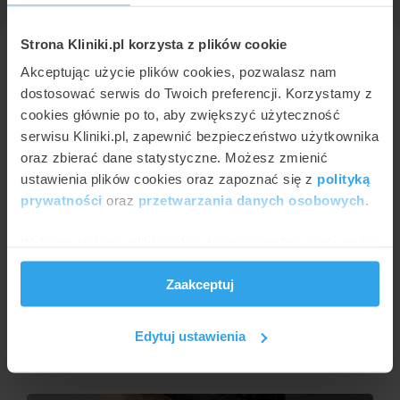
Strona Kliniki.pl korzysta z plików cookie
Więcej na temat badania USG
Akceptując użycie plików cookies, pozwalasz nam
Doppler
dostosować serwis do Twoich preferencji. Korzystamy z
cookies głównie po to, aby zwiększyć użyteczność
serwisu Kliniki.pl, zapewnić bezpieczeństwo użytkownika
oraz zbierać dane statystyczne. Możesz zmienić
ustawienia plików cookies oraz zapoznać się z
polityką
prywatności
oraz
przetwarzania danych osobowych
.
Wykorzystujemy pliki cookie do spersonalizowania treści
i reklam, aby oferować funkcje społecznościowe i
Zaakceptuj
analizować ruch w naszej witrynie. Informacje o tym, jak
AGNIESZKA KAPKA-PLEWA
korzystasz z naszej witryny, udostępniamy partnerom
USG Doppler żył i tętnic kończyn dolnych - co
społecznościowym, reklamowym i analitycznym.
pozwala zdiagnozować?
Edytuj ustawienia
Partnerzy mogą połączyć te informacje z innymi danymi
otrzymanymi od Ciebie lub uzyskanymi podczas
korzystania z ich usług.