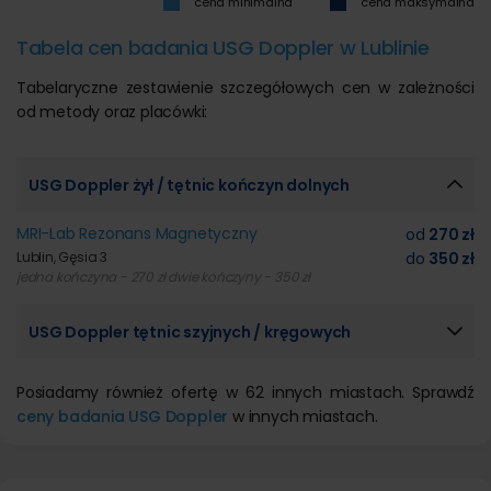
cena minimalna
cena maksymalna
Tabela cen badania USG Doppler w Lublinie
Tabelaryczne zestawienie szczegółowych cen w zależności
od metody oraz placówki:
USG Doppler żył / tętnic kończyn dolnych
MRI-Lab Rezonans Magnetyczny
od
270 zł
Lublin, Gęsia 3
do
350 zł
jedna kończyna - 270 zł dwie kończyny - 350 zł
USG Doppler tętnic szyjnych / kręgowych
Posiadamy również ofertę w 62 innych miastach. Sprawdź
ceny badania USG Doppler
w innych miastach.