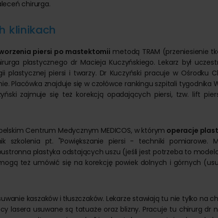
aleceń chirurga.
h klinikach
worzenia piersi po mastektomii
metodą TRAM (przeniesienie tk
rurga plastycznego dr Macieja Kuczyńskiego. Lekarz był uczest
i plastycznej piersi i twarzy. Dr Kuczyński pracuje w Ośrodku Ch
nie. Placówka znajduje się w czołówce rankingu szpitali tygodnika 
yński zajmuje się też korekcją opadających piersi, tzw. lift pier
 lubelskim Centrum Medycznym MEDICOS, w którym
operacje plas
k szkolenia pt. "Powiększanie piersi - techniki pomiarowe. 
obustronna plastyka odstających uszu (jeśli jest potrzeba to mode
S mogą też umówić się na korekcję powiek dolnych i górnych (usu
wanie kaszaków i tłuszczaków. Lekarze stawiają tu nie tylko na ch
y lasera usuwane są tatuaże oraz blizny. Pracuje tu chirurg dr 