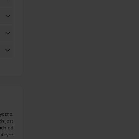
tyczna.
ch jest
ach od
dobrym