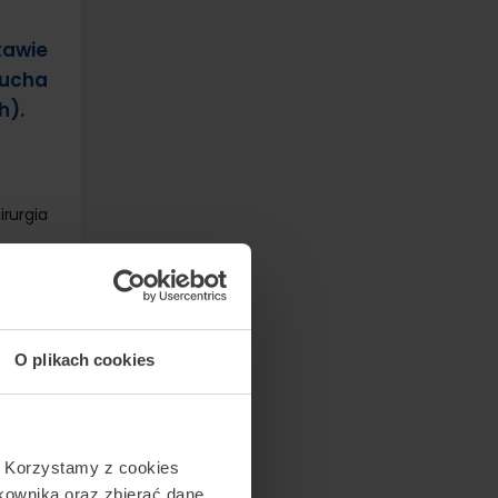
tawie
 ucha
h).
rurgia
O plikach cookies
. Korzystamy z cookies
tkownika oraz zbierać dane