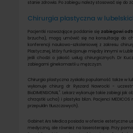
stanie zdrowia. Po zabiegu należy stosować się do z
Chirurgia plastyczna w lubelskic
Pacjentki rozważające poddanie się
zabiegowi odt
brzucha), mogą umówić się na konsultację do chi
konferencji naukowo-szkoleniowej z zakresu chirurgi
Plastycznej, który funkcjonuje między innymi w Lubli
jeśli chodzi o jakość usług chirurgicznych. Dr Kucz
zabiegami ginekomastii u mężczyzn.
Chirurgia plastyczna zyskała popularność także w
wykonuje chirurg dr Ryszard Nawrocki - uczestni
BioDIMENSIONAL". Lekarz wykonuje takie zabiegi jak 
chrząstki ucha) i plastyka blizn. Pacjenci MEDICO
przepuklin tłuszczowych).
Gabinet Ars Medica posiada w ofercie estetyczne usu
medyczną, ale również na laseroterapię. Przy pomoc