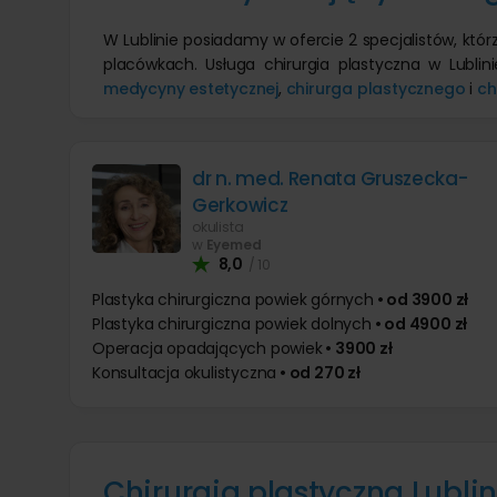
W Lublinie posiadamy w ofercie 2 specjalistów, któr
placówkach. Usługa chirurgia plastyczna w Lubli
medycyny estetycznej
,
chirurga plastycznego
i
ch
dr n. med. Renata Gruszecka-
Gerkowicz
okulista
w
Eyemed
8,0
/ 10
Plastyka chirurgiczna powiek górnych
• od 3900 zł
Plastyka chirurgiczna powiek dolnych
• od 4900 zł
Operacja opadających powiek
• 3900 zł
Konsultacja okulistyczna
• od 270 zł
Chirurgia plastyczna Lubli