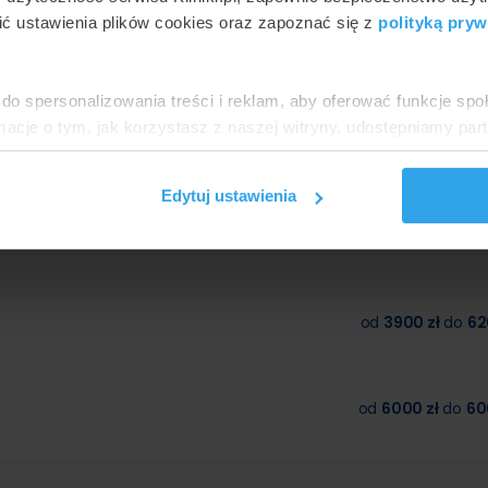
ć ustawienia plików cookies oraz zapoznać się z
polityką pryw
cja opadających
Plastyka chirurgiczna
Korekcja odstających
powiek
powiek dolnych
uszu
do spersonalizowania treści i reklam, aby oferować funkcje sp
cena minimalna
cena mak
ormacje o tym, jak korzystasz z naszej witryny, udostępniamy p
Partnerzy mogą połączyć te informacje z innymi danymi otrzym
blinie
nia z ich usług.
Edytuj ustawienia
eżności od metody oraz placówki:
od
3900 zł
do
62
od
6000 zł
do
60