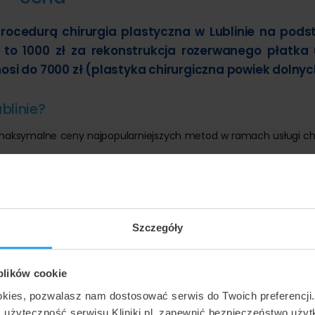
rocedurą chirurgia plastyczna w Lublinie na pods
 to 1000 zł za rekonstrukcja rozerwanego płatka
si do 7000 zł (plastyka chirurgiczna powiek dolnyc
blinie?
 maksymalne ceny najpopularniejszych metod w ramach usługi chi
7000 zł
6000 zł
6000 zł
Szczegóły
4900 zł
0 zł
3900 zł
 plików cookie
okies, pozwalasz nam dostosować serwis do Twoich preferencji
ć użyteczność serwisu Kliniki.pl, zapewnić bezpieczeństwo uży