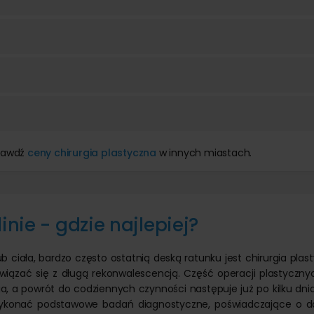
prawdź
ceny chirurgia plastyczna
w innych miastach.
inie - gdzie najlepiej?
b ciała, bardzo często ostatnią deską ratunku jest chirurgia plas
 wiązać się z długą rekonwalescencją. Część operacji plastyczny
, a powrót do codziennych czynności następuje już po kilku dni
 wykonać podstawowe badań diagnostyczne, poświadczające o 