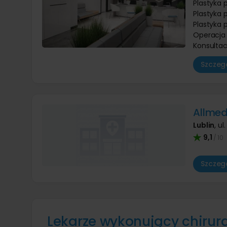
Plastyka 
Plastyka 
Plastyka 
Operacja
Konsultac
Szczegó
Allmed
Lublin
,
ul
9,1
/ 10
Szczegó
Lekarze wykonujący chirurg