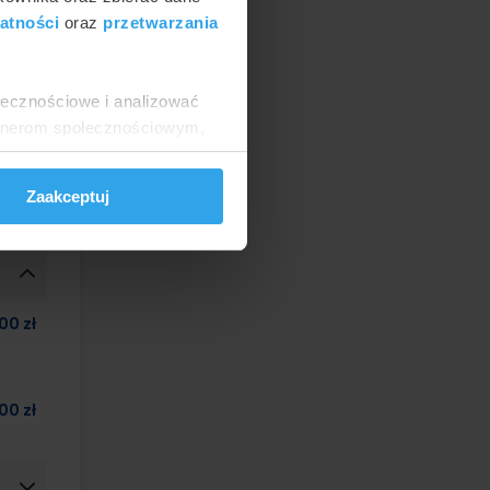
atności
oraz
przetwarzania
ołecznościowe i analizować
symalna
artnerom społecznościowym,
anymi od Ciebie lub
Zaakceptuj
00 zł
00 zł