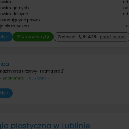
powiek
od
powiek górnych
od
powiek dolnych
od
 opadających powiek
ja okulistyczna
o
81 478
…
ły »
Umów wizytę
Zadzwoń:
pokaż
numer
ica
. Kazimierza Przerwy-Tetmajera 21
Znakomita
•
•
685 opinii
ły »
ia plastyczna w Lublinie