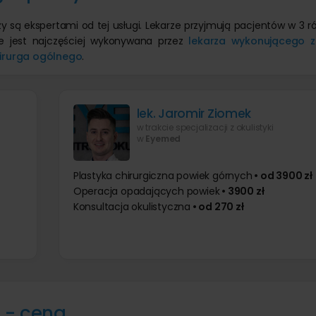
zy są ekspertami od tej usługi. Lekarze przyjmują pacjentów w 3 
nie jest najczęściej wykonywana przez
lekarza wykonującego z
irurga ogólnego
.
lek. Jaromir Ziomek
w trakcie specjalizacji z okulistyki
w
Eyemed
Plastyka chirurgiczna powiek górnych
• od 3900 zł
Operacja opadających powiek
• 3900 zł
Konsultacja okulistyczna
• od 270 zł
n - cena