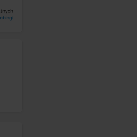
różnych
abiegi