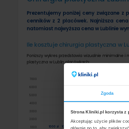
Prezentujemy poniżej ceny związane z p
cenników z 2 placówek. Najniższa cena
natomiast najwyższa cena w Lublinie wyno
Ile kosztuje chirurgia plastyczna w Lu
Poniższy wykres przedstawia wizualnie minimalne i
plastyczna w Lublin placówkach:
7000
6200 zł
6000
Zgoda
5000
3900 zł
390
4000
3000
Strona Kliniki.pl korzysta z
2000
Akceptując użycie plików co
1000 zł
1000 zł
1000
głównie po to, aby zwiększy