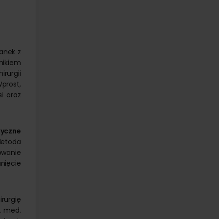
anek z
nikiem
irurgii
Wprost,
si oraz
tyczne
Metoda
lowanie
nięcie
irurgię
n. med.