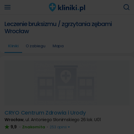
Leczenie bruksizmu / zgrzytania zębami
Wrocław
Kliniki
O zabiegu
Mapa
CRYO Centrum Zdrowia i Urody
Wrocław
,
ul. Antoniego Słonimskiego 26 lok. U01
9,9
Znakomita
•
•
253 opinii