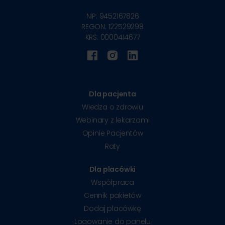
NIP: 9452167826
REGON: 122529298
KRS: 0000414677
Dla pacjenta
Wiedza o zdrowiu
Webinary z lekarzami
Opinie Pacjentów
Raty
Dla placówki
Współpraca
Cennik pakietów
Dodaj placówkę
Logowanie do panelu