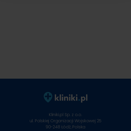
Kliniki.pl Sp. z o.o.
ul. Polskiej Organizacji Wojskowej 25
90-248
Łódź, Polska