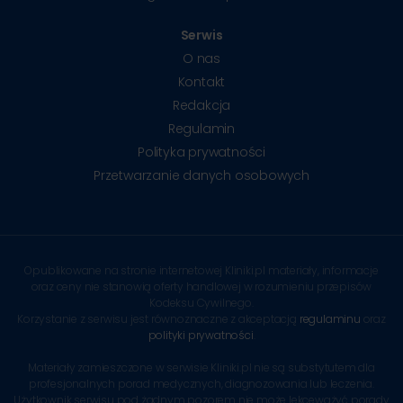
Serwis
O nas
Kontakt
Redakcja
Regulamin
Polityka prywatności
Przetwarzanie danych osobowych
Opublikowane na stronie internetowej Kliniki.pl materiały, informacje
oraz ceny nie stanowią oferty handlowej w rozumieniu przepisów
Kodeksu Cywilnego.
Korzystanie z serwisu jest równoznaczne z akceptacją
regulaminu
oraz
polityki prywatności
.
Materiały zamieszczone w serwisie Kliniki.pl nie są substytutem dla
profesjonalnych porad medycznych, diagnozowania lub leczenia.
Użytkownik serwisu pod żadnym pozorem nie może lekceważyć porady