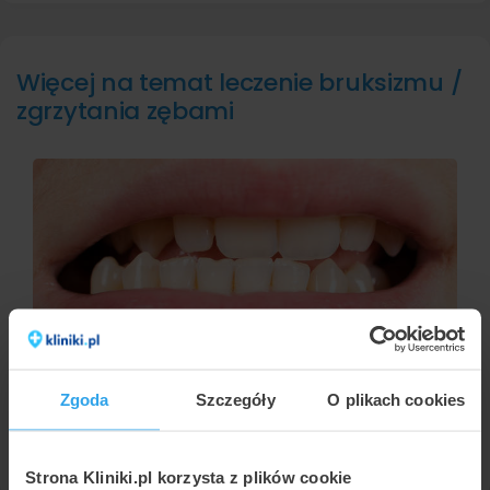
Więcej na temat leczenie bruksizmu /
zgrzytania zębami
AGNIESZKA KAPKA-PLEWA
Leczenie wad zgryzu
Zgoda
Szczegóły
O plikach cookies
Strona Kliniki.pl korzysta z plików cookie