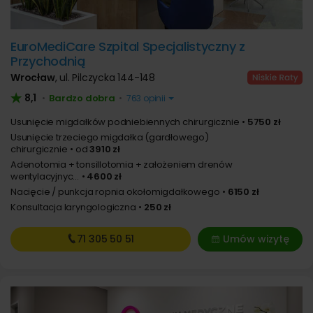
EuroMediCare Szpital Specjalistyczny z
Przychodnią
Wrocław
,
ul. Pilczycka 144-148
8,1
Bardzo dobra
•
•
763 opinii
Usunięcie migdałków podniebiennych chirurgicznie
5750 zł
Usunięcie trzeciego migdałka (gardłowego)
chirurgicznie
od
3910 zł
Adenotomia + tonsillotomia + założeniem drenów
wentylacyjnyc...
4600 zł
Nacięcie / punkcja ropnia okołomigdałkowego
6150 zł
Konsultacja laryngologiczna
250 zł
71 305
50 51
Umów wizytę