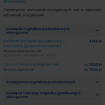
Wrocławiu
Tabelaryczne zestawienie szczegółowych cen w zależności
od metody oraz placówki:
Usunięcie migdałków podniebiennych
chirurgicznie
EuroMediCare Szpital Specjalistyczny z
5750 zł
Przychodnią (grupa Penta Hospitals)
Wrocław, Pilczycka 144-148
Adenotomia + Tonsillektomia - 7660 zł
Centrum Medyczne Magnolia Park
od
7000 zł
Wrocław, Legnicka 58
do
7000 zł
Zmniejszenie migdałków podniebiennych
Usunięcie trzeciego migdałka (gardłowego)
chirurgicznie