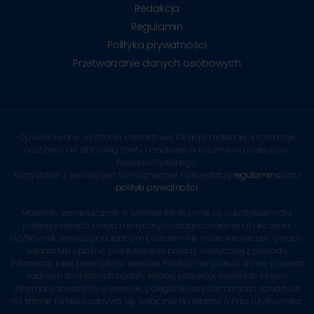
Redakcja
Regulamin
Polityka prywatności
Przetwarzanie danych osobowych
Opublikowane na stronie internetowej Kliniki.pl materiały, informacje
oraz ceny nie stanowią oferty handlowej w rozumieniu przepisów
Kodeksu Cywilnego.
Korzystanie z serwisu jest równoznaczne z akceptacją
regulaminu
oraz
polityki prywatności
.
Materiały zamieszczone w serwisie Kliniki.pl nie są substytutem dla
profesjonalnych porad medycznych, diagnozowania lub leczenia.
Użytkownik serwisu pod żadnym pozorem nie może lekceważyć porady
lekarza lub opóźnić poszukiwania porady medycznej z powodu
informacji, jakie przeczytał w serwisie. Kliniki.pl nie poleca ani nie popiera
żadnych konkretnych badań, lekarzy, procedur, opinii lub innych
informacji zawartych w serwisie, poleganie na informacjach zawartych
na stronie Kliniki.pl odbywa się wyłącznie na własne ryzyko Użytkownika.