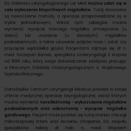
Do Gabinetu Laryngologicznego Lar Med
można udać się w
celu wyleczenia kłopotliwych migdałków.
Tutaj stosowane
są nowoczesne metody, a operacje przeprowadzane są w
trybie jednodniowym, Wśród tych zabiegów można
wymienić: wycięcie trzeciego migdałka, zmniejszenie (u
dzieci) lub usunięcie (u dorosłych) migdałków
podniebiennych, a także usuwanie polipów nosa i zatok czy
przycięcie wędzidełka języka. Pacjentami zajmuje się dr n.
med. Szczepan Barnaś, specjalista otolaryngologii II stopnia
od 1996 roku, który swoje doświadczenie zdobywa, pracując
w Klinicznym Oddziale Otolaryngologicznym 4. Wojskowego
Szpitala Klinicznego.
Dolnośląskie Centrum Laryngologii Medicus posiada w swojej
ofercie medycznej operacje laryngologiczne, wśród których
można wymienić
t
o
nsillektomię - wyłuszczenie migdałków
podniebiennych oraz adenotomię - wycięcie migdałka
gardłowego
. Pacjent może poddać się tutaj również chirurgii
mikroskopowej krtani oraz leczeniu chrapania. Do zespołu
specjalistów należy dr hab. n. med. Wojciech