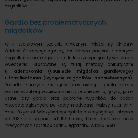
migdałków.
Gardło bez problematycznych
migdałków
W 4. Wojskowym Szpitalu Klinicznym mieści się Kliniczny
Oddział Otolaryngologiczny, na którym pacjent z chorymi
migdałkami może zgłosić się do lekarza specjalisty w celu ich
wyleczenia. Stosowane są tutaj metody chirurgiczne
tj.
adenotomia (usunięcie migdałka gardłowego)
i tonsillectomia (wycięcie migdałków podniebiennych).
Ponadto z innych zabiegów jamy ustnej i gardła można
wymienić zabieg wycięcia zmiany podniebienia, języka, jamy
ustnej czy gardła oraz pobranie wycinków do badań
histopatologicznych. Do kadry medycznej należy tutaj dr n.
med. Krzysztof Wilczyński, specjalista otolaryngologii I stopnia
od 1987 i II stopnia od 1999 roku, który doktorem nauk
medycznych został po zdaniu egzaminu w roku 1998.