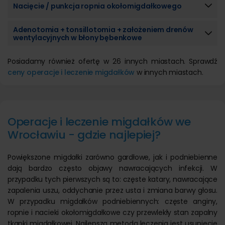
Nacięcie / punkcja ropnia okołomigdałkowego
Adenotomia + tonsillotomia + założeniem drenów
wentylacyjnych w błony bębenkowe
Posiadamy również ofertę w 26 innych miastach. Sprawdź
ceny operacje i leczenie migdałków
w innych miastach.
Operacje i leczenie migdałków we
Wrocławiu - gdzie najlepiej?
Powiększone migdałki zarówno gardłowe, jak i podniebienne
dają bardzo często objawy nawracających infekcji. W
przypadku tych pierwszych są to: częste katary, nawracające
zapalenia uszu, oddychanie przez usta i zmiana barwy głosu.
W przypadku migdałków podniebiennych: częste anginy,
ropnie i nacieki okołomigdałkowe czy przewlekły stan zapalny
tkanki migdałkowej. Najlepszą metodą leczenia jest usunięcie