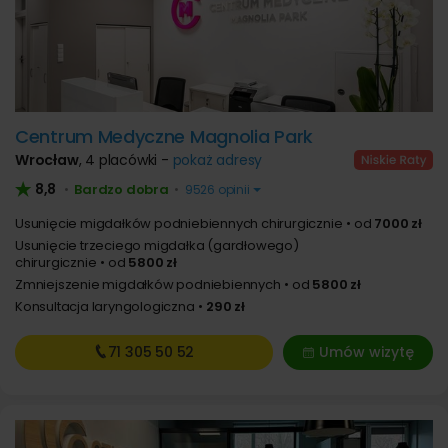
Centrum Medyczne Magnolia Park
Wrocław
,
4 placówki -
pokaż adresy
8,8
Bardzo dobra
•
•
9526 opinii
Usunięcie migdałków podniebiennych chirurgicznie
od
7000 zł
Usunięcie trzeciego migdałka (gardłowego)
chirurgicznie
od
5800 zł
Zmniejszenie migdałków podniebiennych
od
5800 zł
Konsultacja laryngologiczna
290 zł
71 305
50 52
Umów wizytę