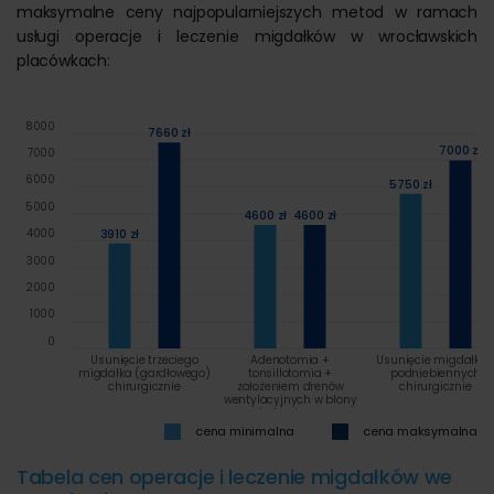
maksymalne ceny najpopularniejszych metod w ramach
usługi operacje i leczenie migdałków w wrocławskich
placówkach:
8000
7660 zł
7000 zł
7000
6000
5750 zł
5000
4600 zł
4600 zł
3910 zł
4000
3000
2000
1000
0
Usunięcie trzeciego
Adenotomia +
Usunięcie migdałkó
migdałka (gardłowego)
tonsillotomia +
podniebiennych
chirurgicznie
założeniem drenów
chirurgicznie
wentylacyjnych w błony
bębenkowe
cena minimalna
cena maksymalna
Tabela cen operacje i leczenie migdałków we