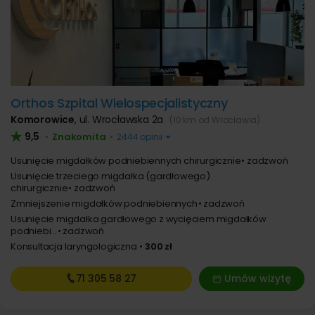
Orthos Szpital Wielospecjalistyczny
Komorowice
,
ul. Wrocławska 2a
(10 km od Wrocławia)
9,5
Znakomita
•
•
2444 opinii
Usunięcie migdałków podniebiennych chirurgicznie
zadzwoń
Usunięcie trzeciego migdałka (gardłowego)
chirurgicznie
zadzwoń
Zmniejszenie migdałków podniebiennych
zadzwoń
Usunięcie migdałka gardłowego z wycięciem migdałków
podniebi...
zadzwoń
Konsultacja laryngologiczna
300 zł
71 305
58 27
Umów wizytę