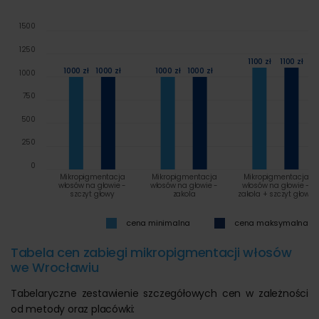
1500
1250
1100 zł
1100 zł
1000 zł
1000 zł
1000 zł
1000 zł
1000
750
500
250
0
Mikropigmentacja
Mikropigmentacja
Mikropigmentacja
włosów na głowie -
włosów na głowie -
włosów na głowie -
szczyt głowy
zakola
zakola + szczyt głowy
cena minimalna
cena maksymalna
Tabela cen zabiegi mikropigmentacji włosów
we Wrocławiu
Tabelaryczne zestawienie szczegółowych cen w zależności
od metody oraz placówki: