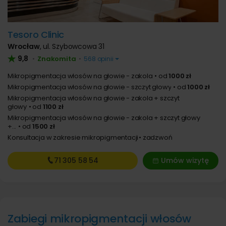
Tesoro Clinic
Wrocław
,
ul. Szybowcowa 31
9,8
Znakomita
•
•
568 opinii
Mikropigmentacja włosów na głowie - zakola
od
1000 zł
Mikropigmentacja włosów na głowie - szczyt głowy
od
1000 zł
Mikropigmentacja włosów na głowie - zakola + szczyt
głowy
od
1100 zł
Mikropigmentacja włosów na głowie - zakola + szczyt głowy
+...
od
1500 zł
Konsultacja w zakresie mikropigmentacji
zadzwoń
71 305
58 54
Umów wizytę
Zabiegi mikropigmentacji włosów