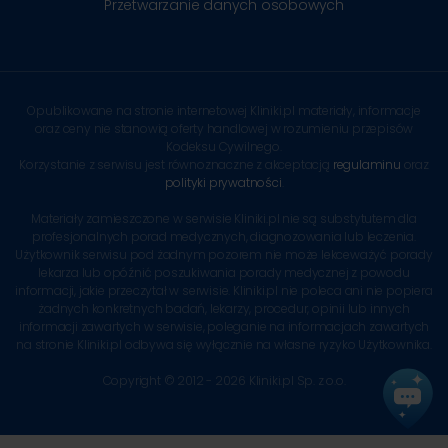
Przetwarzanie danych osobowych
Opublikowane na stronie internetowej Kliniki.pl materiały, informacje
oraz ceny nie stanowią oferty handlowej w rozumieniu przepisów
Kodeksu Cywilnego.
Korzystanie z serwisu jest równoznaczne z akceptacją
regulaminu
oraz
polityki prywatności
.
Materiały zamieszczone w serwisie Kliniki.pl nie są substytutem dla
profesjonalnych porad medycznych, diagnozowania lub leczenia.
Użytkownik serwisu pod żadnym pozorem nie może lekceważyć porady
lekarza lub opóźnić poszukiwania porady medycznej z powodu
informacji, jakie przeczytał w serwisie. Kliniki.pl nie poleca ani nie popiera
żadnych konkretnych badań, lekarzy, procedur, opinii lub innych
informacji zawartych w serwisie, poleganie na informacjach zawartych
na stronie Kliniki.pl odbywa się wyłącznie na własne ryzyko Użytkownika.
Copyright © 2012 - 2026 Kliniki.pl Sp. z o.o.