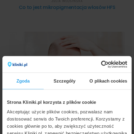
JULIA WŁOSIŃSKA
Co to jest mikropigmentacja włosów HFS
Zgoda
Szczegóły
O plikach cookies
AGNIESZKA KAPKA-PLEWA
Na czym polega zabieg mikropigmentacji skóry
Strona Kliniki.pl korzysta z plików cookie
głowy?
Akceptując użycie plików cookies, pozwalasz nam
dostosować serwis do Twoich preferencji. Korzystamy z
cookies głównie po to, aby zwiększyć użyteczność
serwisu Kliniki.pl, zapewnić bezpieczeństwo użytkownika