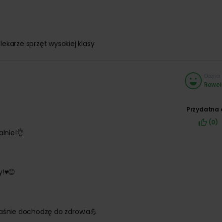
mocji i voucherów podarunkowych
.
ekarze sprzęt wysokiej klasy
Ocena 
Rewel
Przydatna 
(0)
lnie!👌
!♥️😊
właśnie dochodzę do zdrowia💪