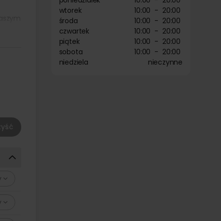
poniedziałek
10:00
-
20:00
wtorek
10:00
-
20:00
naszym
środa
10:00
-
20:00
ła, jak
czwartek
10:00
-
20:00
sujemy
piątek
10:00
-
20:00
 wręcz
sobota
10:00
-
20:00
niedziela
nieczynne
ki mogą
anować
radzi w
yść
a,
y
dziwymi
y