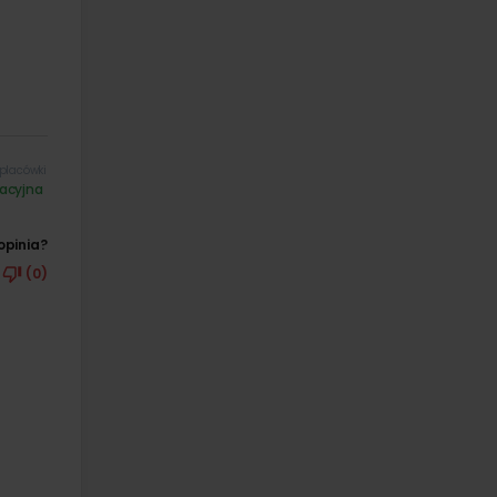
placówki
acyjna
opinia?
(0)