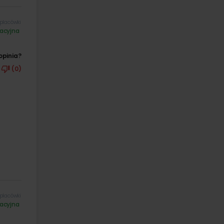
placówki
acyjna
opinia?
(0)
placówki
acyjna