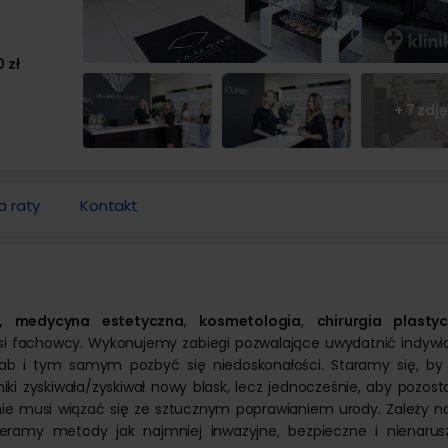
Operacje i leczenie ślinianek
 prostaty
Ortopeda
 dziecięca
 znamion i pieprzyków
Tomografia komputerowa
Urolog
 zmarszczek botoksem
Diagnostyka COVID-19
Pozostałe kategorie
ologia
Chirurg onkolog
niekcyjna
 zł
Onkolog kliniczny
Chirurgia szczękowa
nie twarzy
Pozostałe kategorie
e kaszaka
Trycholog
Operacja zmiany płci
anie ust kwasem
e tłuszczaka
Psychoterapia
+ 7 zdj
Psychiatra
Leczenie chorób kręgosłupa
 zmarszczek kwasem
ie znamienia barwnikowego
Fizjoterapia
owym
Antykoncepcja
e brodawki wirusowej / kurzajki
Fizykoterapia
Leczenie nietrzymania moczu
Leczenie bólu
Onkologia
Masaże
Leczenie niepłodności
Medycyna pracy
a raty
Kontakt
Leczenie zaburzeń odżywiania
Leczenie bólu
ia, medycyna estetyczna
,
kosmetologia
,
chirurgia plasty
 nasi fachowcy. Wykonujemy zabiegi pozwalające uwydatnić indywi
wab i tym samym pozbyć się niedoskonałości. Staramy się, by
iki zyskiwała/zyskiwał nowy blask, lecz jednocześnie, aby pozost
y nie musi wiązać się ze sztucznym poprawianiem urody. Zależy 
ieramy metody jak najmniej inwazyjne, bezpieczne i nienarus