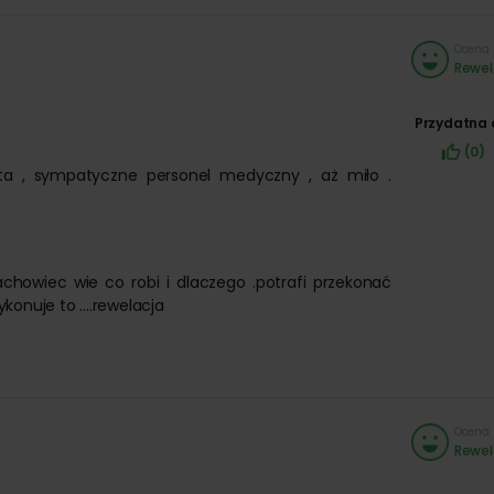
Ocena 
Rewel
Przydatna 
(0)
nta , sympatyczne personel medyczny , aż miło .
howiec wie co robi i dlaczego .potrafi przekonać
ykonuje to ....rewelacja
Ocena 
Rewel