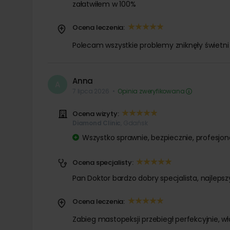
Pacjentki i pacjenci mogą spodziewać się także
załatwiłem w 100%
pro
Ocena leczenia:
Polecam wszystkie problemy zniknęły świetni l
Anna
A
7 lipca 2026
•
Opinia zweryfikowana
Ocena wizyty:
Diamond Clinic
, Gdańsk
Wszystko sprawnie, bezpiecznie, profesjona
Ocena specjalisty:
Pan Doktor bardzo dobry specjalista, najlepszy
Ocena leczenia:
Zabieg mastopeksji przebiegł perfekcyjnie, 