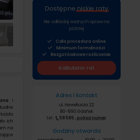
Dostępne
niskie raty
Nie odkładaj ważnych spraw na
później
ęć
Cała procedura online
Minimum formalności
Bezgotówkowe rozliczenie
Kalkulator rat
Adres i kontakt
czna
i
ul. Heweliusza 22
dualne
80-890 Gdańsk
 każda
tel.:
58 585
…
pokaż
numer
ało ich
nam na
Godziny otwarcia
zające