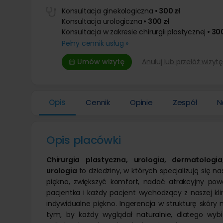
Leczenie otyłości
Operacja
Liposukcja brzucha
Stomatologia
Usuwanie
Konsultacja ginekologiczna
• 300 zł
Leczenie ginekomastii
Usuwanie
Endoskopowe zmniejszenie żołądka
Konsultacja urologiczna
• 300 zł
Dermat
Overstitch
Powiększanie penisa kwasem
Lipoliza i
Konsultacja w zakresie chirurgii plastycznej
• 300
Laparoskopowe leczenie otyłości
Modelowa
Usunięci
Pełny cennik usług »
Resekcja żołądka laparoskopowo
Powiększ
Usunięci
Chirurgiczne leczenie otyłości
Usuwanie
Usunięc
Umów wizytę
Anuluj lub przełóż wizytę
hialuron
Leczenie otyłości balonem
Usunięci
Opis
Cennik
Opinie
Zespół
N
Opis placówki
Chirurgia plastyczna, urologia, dermatolog
urologia
to dziedziny, w których specjalizują się
piękno, zwiększyć komfort, nadać atrakcyjny po
pacjentka i każdy pacjent wychodzący z naszej klin
indywidualne piękno. Ingerencja w strukturę skór
tym, by każdy wyglądał naturalnie, dlatego wyb