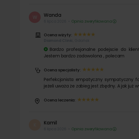
Wanda
W
6 lipca 2026
•
Opinia zweryfikowana
Ocena wizyty:
Diamond Clinic
, Gdańsk
Bardzo profesjonalne podejscie do klie
Jestem bardzo zadowolona , polecam
Ocena specjalisty:
Perfekcjonista empatyczny sympatyczny fac
jeżeli uważa że zabieg jest zbędny. A jak już w
Ocena leczenia:
Kamil
K
6 lipca 2026
•
Opinia zweryfikowana