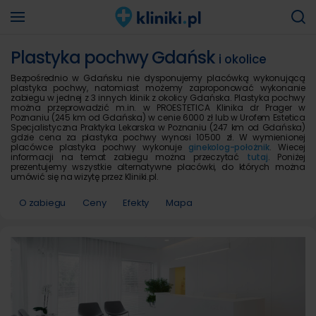
Plastyka pochwy Gdańsk
i okolice
Bezpośrednio w Gdańsku nie dysponujemy placówką wykonującą
plastyka pochwy, natomiast możemy zaproponować wykonanie
zabiegu w jednej z 3 innych klinik z okolicy Gdańska. Plastyka pochwy
można przeprowadzić m.in. w PROESTETICA Klinika dr Prager w
Poznaniu (245 km od Gdańska) w cenie 6000 zł lub w Urofem Estetica
Specjalistyczna Praktyka Lekarska w Poznaniu (247 km od Gdańska)
gdzie cena za plastyka pochwy wynosi 10500 zł. W wymienionej
placówce plastyka pochwy wykonuje
ginekolog-położnik
. Wiecej
informacji na temat zabiegu można przeczytać
tutaj
. Poniżej
prezentujemy wszystkie alternatywne placówki, do których można
umówić się na wizytę przez Kliniki.pl.
O zabiegu
Ceny
Efekty
Mapa