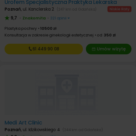
Urofem Specjalistyczna Praktyka Lekarska
Poznań
,
ul. Kanclerska 2
(247 km od Gdańska)
9,7
Znakomita
•
•
321 opinii
Plastyka pochwy
10500 zł
Konsultacja w zakresie ginekologii estetycznej
od
350 zł
61 449
90 08
Umów wizytę
Medi Art Clinic
Poznań
,
ul. Idzikowskiego 4
(244 km od Gdańska)