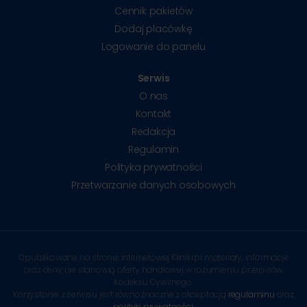
Cennik pakietów
Dodaj placówkę
Logowanie do panelu
Serwis
O nas
Kontakt
Redakcja
Regulamin
Polityka prywatności
Przetwarzanie danych osobowych
Opublikowane na stronie internetowej Kliniki.pl materiały, informacje
oraz ceny nie stanowią oferty handlowej w rozumieniu przepisów
Kodeksu Cywilnego.
Korzystanie z serwisu jest równoznaczne z akceptacją
regulaminu
oraz
polityki prywatności
.