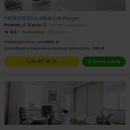
PROESTETICA Klinika dr Prager
Poznań
,
ul. Słupska 31
(245 km od Gdańska)
9,3
Znakomita
•
•
308 opinii
Plastyka pochwy
od
6000 zł
Konsultacja w zakresie ginekologii estetycznej
300 zł
22 417
40 39
Umów wizytę