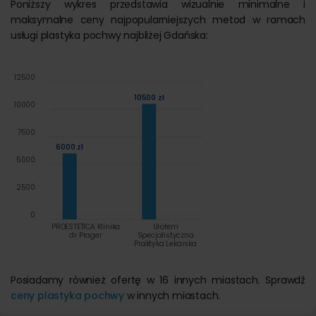
Poniższy wykres przedstawia wizualnie minimalne i
maksymalne ceny najpopularniejszych metod w ramach
usługi plastyka pochwy najbliżej Gdańska:
12500
10500 zł
10000
7500
6000 zł
5000
2500
0
PROESTETICA Klinika
Urofem
dr Prager
Specjalistyczna
Praktyka Lekarska
Posiadamy również ofertę w 16 innych miastach. Sprawdź
ceny plastyka pochwy
w innych miastach.