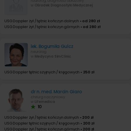
radiolog, diagnosta obrazowy
w
Ośrodek Diagnostyki Medycznej
USG Doppler żył / tętnic kończyn dolnych
• od 280 zł
USG Doppler żył / tętnic kończyn górnych
• od 280 zł
lek. Bogumiła Gulcz
neurolog
w
Medycyna SimClinic
USG Doppler tętnic szyjnych / kręgowych
• 250 zł
dr n. med. Marcin Giaro
chirurg naczyniowy
w
Lifemedica
10
USG Doppler żył / tętnic kończyn dolnych
• 200 zł
USG Doppler tętnic szyjnych / kręgowych
• 200 zł
USG Doppler żył / tętnic kończyn górnych
• 200 zł