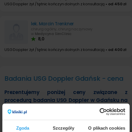
USG Doppler żył / tętnic kończyn dolnych z konsultacją
• od 450 zł
lek. Marcin Trenkner
chirurg ogólny, chirurg naczyniowy
w
Medycyna SimClinic
8,0
USG Doppler żył / tętnic kończyn dolnych z konsultacją
• od 400 zł
Badania USG Doppler Gdańsk - cena
Prezentujemy poniżej ceny związane z
procedurą badania USG Doppler w Gdańsku na
podstawie cenników z 7 placówek. Najniższa
cena to 210 zł za USG Doppler żył / tętnic
kończyn górnych natomiast najwyższa cena w
Zgoda
Szczegóły
O plikach cookies