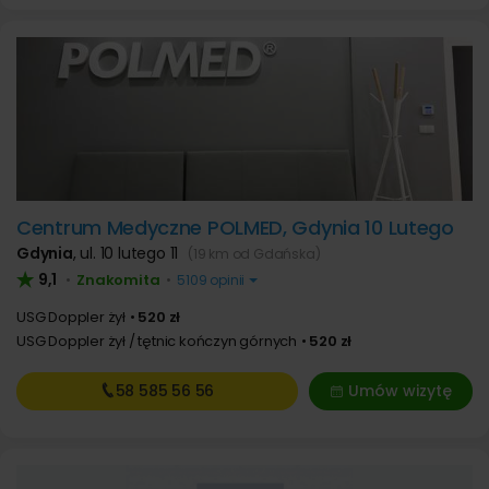
Centrum Medyczne POLMED, Gdynia 10 Lutego
Gdynia
,
ul. 10 lutego 11
(19 km od Gdańska)
9,1
Znakomita
•
•
5109 opinii
USG Doppler żył
520 zł
USG Doppler żył / tętnic kończyn górnych
520 zł
58 585
56 56
Umów wizytę