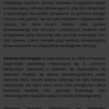
Gdańskiego Centrum Zdrowia. Placówka ta wyposażona jest
w nowoczesny cyfrowy ultrasonograf z. one ultra SmartCart
z technologią Convertible Ultrasound, za pomocą którego
można tutaj poddać się nie tylko badaniom dopplerowskim
naczyń, ale także innych struktur ciała. Lekarze
przeprowadzają USG tarczycy i przytarczyc, badania USG
przeglądowe jamy brzusznej, USG gruczołu krokowego oraz
USG stawów i piersi. Ponadto pod kontrolą ultrasonografu
przeprowadzane są tutaj punkcje cienkoigłowe tarczycy.
Badania USG Doppler
przeprowadzane są także w Pracowni
Diagnostyki Obrazowej, mieszczącej się w Centrum
Medycznym Swissmed w Gdańsku. Na wyposażeniu tej
pracowni znajduje się aparat ultrasonograficzny marki
Siemens G60S, którym lekarze wykonują nie tylko badania
naczyniowe, ale także echo serca, USG urologiczne i jamy
brzusznej, badanie USG gruczołu krokowego oraz
ultrasonografię narządów rodnych (sonda transwaginalna).
Gdańskim lekarzem, zajmującym się badaniami