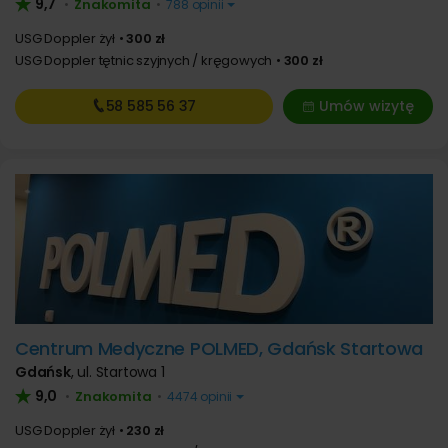
9,7
Znakomita
•
•
788 opinii
USG Doppler żył
300 zł
USG Doppler tętnic szyjnych / kręgowych
300 zł
58 585
56 37
Umów wizytę
Centrum Medyczne POLMED, Gdańsk Startowa
Gdańsk
,
ul. Startowa 1
9,0
Znakomita
•
•
4474 opinii
USG Doppler żył
230 zł