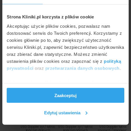
Gdańsku wynosi do 520 zł (USG Doppler żył /
tętnic kończyn górnych).
Strona Kliniki.pl korzysta z plików cookie
Ile kosztuje badania USG Doppler w Gdańsku?
Akceptując użycie plików cookies, pozwalasz nam
dostosować serwis do Twoich preferencji. Korzystamy z
Poniższy wykres przedstawia wizualnie minimalne i
cookies głównie po to, aby zwiększyć użyteczność
maksymalne ceny najpopularniejszych metod w ramach
usługi badania USG Doppler w Gdańsk placówkach:
serwisu Kliniki.pl, zapewnić bezpieczeństwo użytkownika
oraz zbierać dane statystyczne. Możesz zmienić
ustawienia plików cookies oraz zapoznać się z
polityką
550
520 zł
520 zł
prywatności
oraz
przetwarzania danych osobowych
.
500
450
400
Wykorzystujemy pliki cookie do spersonalizowania treści
350
i reklam, aby oferować funkcje społecznościowe i
300 zł
300
Zaakceptuj
analizować ruch w naszej witrynie. Informacje o tym, jak
250
230 zł
210 zł
210 zł
200
korzystasz z naszej witryny, udostępniamy partnerom
150
społecznościowym, reklamowym i analitycznym.
100
Edytuj ustawienia
Partnerzy mogą połączyć te informacje z innymi danymi
50
0
otrzymanymi od Ciebie lub uzyskanymi podczas
USG Doppler żył / tętnic
USG Doppler żył / tętnic
USG Doppler tętnic
kończyn dolnych
kończyn górnych
szyjnych / kręgowych