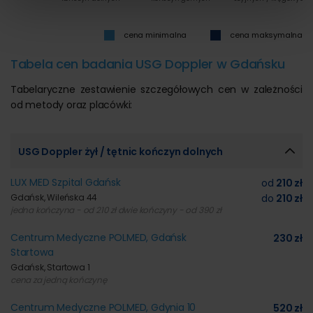
korzystania z ich usług.
cena minimalna
cena maksymalna
Tabela cen badania USG Doppler w Gdańsku
Tabelaryczne zestawienie szczegółowych cen w zależności
od metody oraz placówki:
USG Doppler żył / tętnic kończyn dolnych
LUX MED Szpital Gdańsk
od
210 zł
Gdańsk, Wileńska 44
do
210 zł
jedna kończyna - od 210 zł dwie kończyny - od 390 zł
Centrum Medyczne POLMED, Gdańsk
230 zł
Startowa
Gdańsk, Startowa 1
cena za jedną kończynę
Centrum Medyczne POLMED, Gdynia 10
520 zł