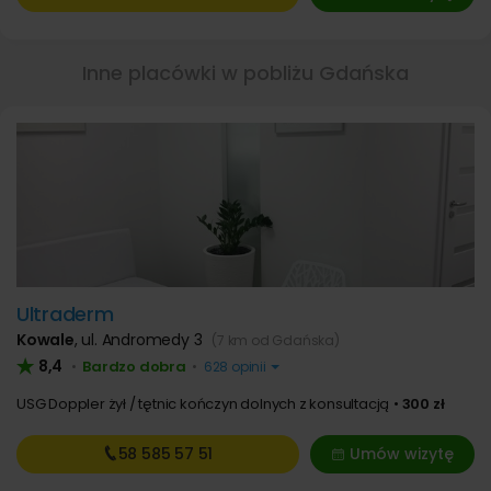
Inne placówki w pobliżu Gdańska
Ultraderm
Kowale
,
ul. Andromedy 3
(7 km od Gdańska)
8,4
Bardzo dobra
•
•
628 opinii
USG Doppler żył / tętnic kończyn dolnych z konsultacją
300 zł
58 585
57 51
Umów wizytę