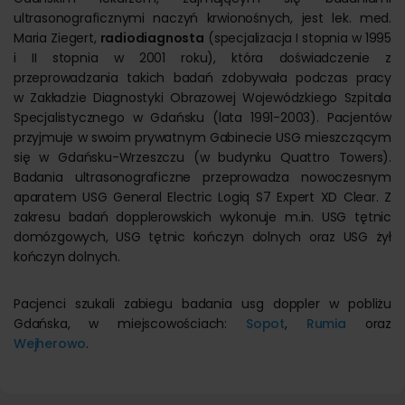
ultrasonograficznymi naczyń krwionośnych, jest lek. med.
Maria Ziegert,
radiodiagnosta
(specjalizacja I stopnia w 1995
i II stopnia w 2001 roku), która doświadczenie z
przeprowadzania takich badań zdobywała podczas pracy
w Zakładzie Diagnostyki Obrazowej Wojewódzkiego Szpitala
Specjalistycznego w Gdańsku (lata 1991-2003). Pacjentów
przyjmuje w swoim prywatnym Gabinecie USG mieszczącym
się w Gdańsku-Wrzeszczu (w budynku Quattro Towers).
Badania ultrasonograficzne przeprowadza nowoczesnym
aparatem USG General Electric Logiq S7 Expert XD Clear. Z
zakresu badań dopplerowskich wykonuje m.in. USG tętnic
domózgowych, USG tętnic kończyn dolnych oraz USG żył
kończyn dolnych.
Pacjenci szukali zabiegu badania usg doppler w pobliżu
Gdańska, w miejscowościach:
Sopot
,
Rumia
oraz
Wejherowo
.