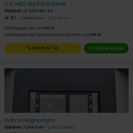
LUX MED Szpital Gdańsk
Gdańsk
,
ul. Wileńska 44
9,1
Znakomita
•
•
2001 opinii
USG Doppler żył
od
210 zł
USG Doppler żył / tętnic kończyn górnych
od
210 zł
58 585
57 90
Umów wizytę
Dobra Diagnostyka
Gdańsk
,
3 placówki -
pokaż adresy