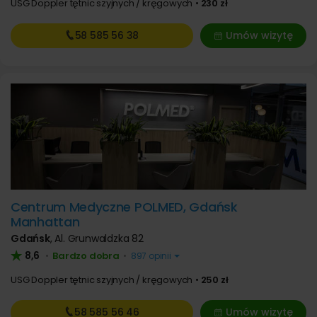
USG Doppler tętnic szyjnych / kręgowych
230 zł
58 585
56 38
Umów wizytę
Centrum Medyczne POLMED, Gdańsk
Manhattan
Gdańsk
,
Al. Grunwaldzka 82
8,6
Bardzo dobra
•
•
897 opinii
USG Doppler tętnic szyjnych / kręgowych
250 zł
58 585
56 46
Umów wizytę