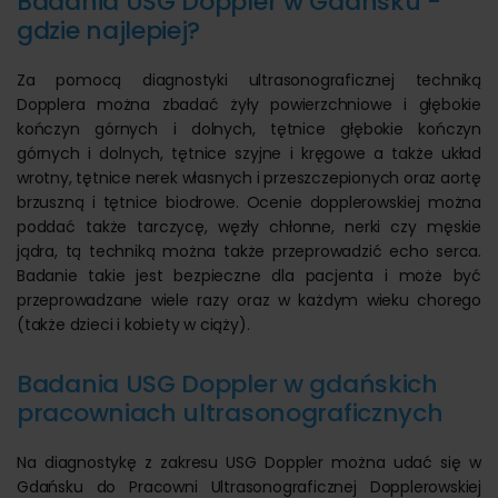
Badania USG Doppler w Gdańsku -
gdzie najlepiej?
Za pomocą diagnostyki ultrasonograficznej techniką
Dopplera można zbadać żyły powierzchniowe i głębokie
kończyn górnych i dolnych, tętnice głębokie kończyn
górnych i dolnych, tętnice szyjne i kręgowe a także układ
wrotny, tętnice nerek własnych i przeszczepionych oraz aortę
brzuszną i tętnice biodrowe. Ocenie dopplerowskiej można
poddać także tarczycę, węzły chłonne, nerki czy męskie
jądra, tą techniką można także przeprowadzić echo serca.
Badanie takie jest bezpieczne dla pacjenta i może być
przeprowadzane wiele razy oraz w każdym wieku chorego
(także dzieci i kobiety w ciąży).
Badania USG Doppler w gdańskich
pracowniach ultrasonograficznych
Na diagnostykę z zakresu USG Doppler można udać się w
Gdańsku do Pracowni Ultrasonograficznej Dopplerowskiej