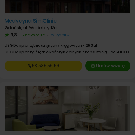
Medycyna SimClinic
Gdańsk
,
ul. Wajdeloty 12a
9,8
Znakomita
•
•
721 opinii
USG Doppler tętnic szyjnych / kręgowych
250 zł
USG Doppler żył / tętnic kończyn dolnych z konsultacją
od
400 zł
58 585
56 59
Umów wizytę