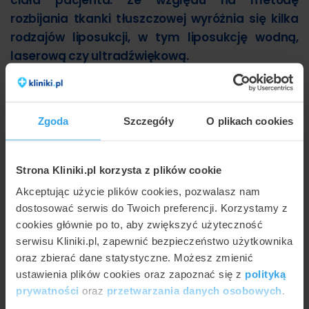
ciała pacjenta. Ze względu na metodę
rozbijania tkanki tłuszczowej wyróżnia się kilka
rodzajów liposukcji, w tym liposukcję wodną,
laserową czy ultradźwiękową.
Zgoda
Szczegóły
O plikach cookies
Strona Kliniki.pl korzysta z plików cookie
Akceptując użycie plików cookies, pozwalasz nam
dostosować serwis do Twoich preferencji. Korzystamy z
cookies głównie po to, aby zwiększyć użyteczność
serwisu Kliniki.pl, zapewnić bezpieczeństwo użytkownika
oraz zbierać dane statystyczne. Możesz zmienić
ustawienia plików cookies oraz zapoznać się z
polityką
prywatności
oraz
przetwarzania danych osobowych
.
Modelowanie sylwetki w Gdańsku