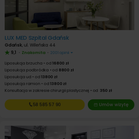
LUX MED Szpital Gdańsk
Gdańsk
,
ul. Wileńska 44
9,1
Znakomita
•
•
2001 opinii
Liposukcja brzucha
od
16800 zł
Liposukcja podbródka
od
8800 zł
Liposukcja ud
od
13800 zł
Liposukcja ramion
od
13800 zł
Konsultacja w zakresie chirurgii plastycznej
od
350 zł
58 585
57 90
Umów wizytę