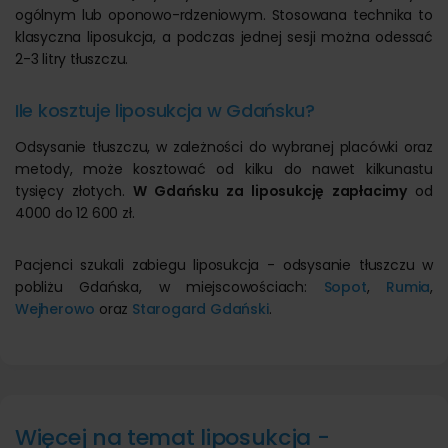
ogólnym lub oponowo-rdzeniowym. Stosowana technika to
klasyczna liposukcja, a podczas jednej sesji można odessać
2-3 litry tłuszczu.
Ile kosztuje liposukcja w Gdańsku?
Odsysanie tłuszczu, w zależności do wybranej placówki oraz
metody, może kosztować od kilku do nawet kilkunastu
tysięcy złotych.
W Gdańsku za liposukcję zapłacimy
od
4000 do 12 600 zł.
Pacjenci szukali zabiegu liposukcja - odsysanie tłuszczu w
pobliżu Gdańska, w miejscowościach:
Sopot
,
Rumia
,
Wejherowo
oraz
Starogard Gdański
.
Więcej na temat liposukcja -