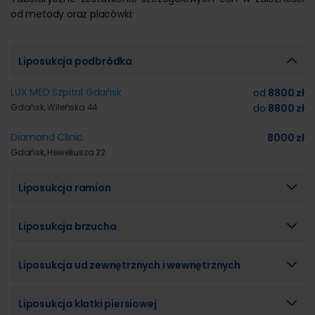
od metody oraz placówki:
Liposukcja podbródka
LUX MED Szpital Gdańsk
od
8800 zł
Gdańsk, Wileńska 44
do
8800 zł
Diamond Clinic
8000 zł
Gdańsk, Heweliusza 22
Liposukcja ramion
Liposukcja brzucha
Liposukcja ud zewnętrznych i wewnętrznych
Liposukcja klatki piersiowej