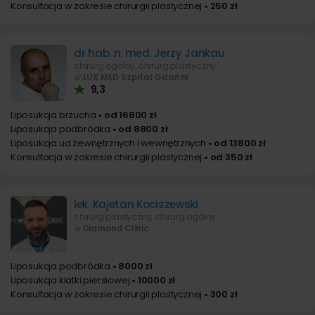
Konsultacja w zakresie chirurgii plastycznej
• 250 zł
dr hab. n. med. Jerzy Jankau
chirurg ogólny, chirurg plastyczny
w
LUX MED Szpital Gdańsk
9,3
Liposukcja brzucha
• od 16800 zł
Liposukcja podbródka
• od 8800 zł
Liposukcja ud zewnętrznych i wewnętrznych
• od 13800 zł
Konsultacja w zakresie chirurgii plastycznej
• od 350 zł
lek. Kajetan Kociszewski
chirurg plastyczny, chirurg ogólny
w
Diamond Clinic
Liposukcja podbródka
• 8000 zł
Liposukcja klatki piersiowej
• 10000 zł
Konsultacja w zakresie chirurgii plastycznej
• 300 zł