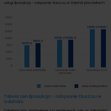
usługi liposukcja - odsysanie tłuszczu w Gdańsk placówkach:
17500
15000
13800 zł
13800 zł
12500
10000 zł
10000 zł
10000
8800 zł
8000 zł
7500
5000
2500
0
Liposukcja podbródka
Liposukcja klatki
Liposukcja ramion
piersiowej
cena minimalna
cena maksymalna
Tabela cen liposukcja - odsysanie tłuszczu w
Gdańsku
Tabelaryczne zestawienie szczegółowych cen w zależności