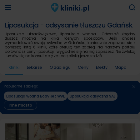
Liposukcja - odsysanie tłuszczu Gdańsk
Liposukcja ultradźwiękowa, liposukcja wodna... Odessać zbędny
tłuszcz można na kilka różnych sposobów. Jeśli chcesz
wymodelować swoją sylwetkę w Gdańsku, koniecznie zapoznaj się z
poniższą listą 6 klinik, które oferują ten zabieg. Na naszym portalu
porównasz ceny liposukcji i wygodnie się na nią zapiszesz. Nie zwlekaj
i umów się na konsultację ze specjalistą jeszcze dziś!
Kliniki
Lekarze
O zabiegu
Ceny
Efekty
Mapa
Popularne zabiegi:
Liposukcja wodna Body Jet WAL
Liposukcja klasyczna SAL
Inne miasto