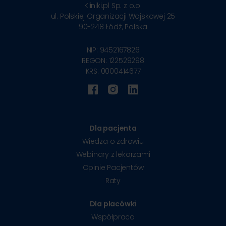
Kliniki.pl Sp. z o.o.
ul. Polskiej Organizacji Wojskowej 25
90-248
Łódź, Polska
NIP: 9452167826
REGON: 122529298
KRS: 0000414677
Dla pacjenta
Wiedza o zdrowiu
Webinary z lekarzami
Opinie Pacjentów
Raty
Dla placówki
Współpraca