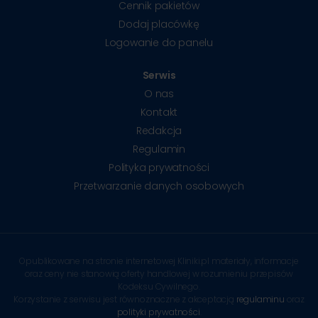
Cennik pakietów
Dodaj placówkę
Logowanie do panelu
Serwis
O nas
Kontakt
Redakcja
Regulamin
Polityka prywatności
Przetwarzanie danych osobowych
Opublikowane na stronie internetowej Kliniki.pl materiały, informacje
oraz ceny nie stanowią oferty handlowej w rozumieniu przepisów
Kodeksu Cywilnego.
Korzystanie z serwisu jest równoznaczne z akceptacją
regulaminu
oraz
polityki prywatności
.