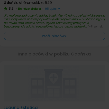
Gdańsk
,
Al. Grunwaldzka 549
8,3
Bardzo dobra
•
•
95 opinii
Ku mojemu zaskoczeniu zabieg trwał tylko 40 minut, a efekt widoczny od
razu. Oczywiście później pojawiła się lekka opuchlizna w okolicach pępka,
ale myślę że to kwestia czasu i zejdzie. Sam zabieg praktycznie
bezbolesny. Nie żałuję i poszedłbym jeszcze raz bez wahania!
~ Przemek
Profil placówki
Inne placówki w pobliżu Gdańska
Laguna Estetica