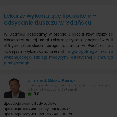
Lekarze wykonujący liposukcja -
odsysanie tłuszczu w Gdańsku
W Gdańsku posiadamy w ofercie 3 specjalistów, którzy są
ekspertami od tej usługi. Lekarze przyjmują pacjentów w 6
różnych placówkach. Usługa liposukcja w Gdańsku jest
najczęściej wykonywana przez
chirurga ogólnego
,
lekarza
wykonującego zabiegi medycyny estetycznej
i
chirurga
plastycznego
.
dr n. med. Mikołaj Pernak
chirurg plastyczny, chirurg ogólny, lekarz wykonujący zabiegi medycyny estetycznej
w
Piękno i Medycyna Dr Pernak
9,0
Liposukcja wodna Body Jet WAL
Liposukcja Body Jet - plecy
• od 6000 zł
Liposukcja Body Jet - brzuch
• od 6000 zł