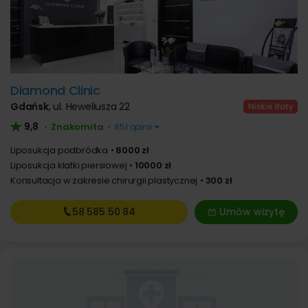
Diamond Clinic
Gdańsk
,
ul. Heweliusza 22
9,8
Znakomita
•
•
851 opinii
Liposukcja podbródka
8000 zł
Liposukcja klatki piersiowej
10000 zł
Konsultacja w zakresie chirurgii plastycznej
300 zł
58 585
50 84
Umów wizytę