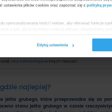
ć ustawienia plików cookies oraz zapoznać się z
polityką pryw
od
1200 zł
do
12
0 zł
do spersonalizowania treści i reklam, aby oferować funkcje sp
ormacje o tym, jak korzystasz z naszej witryny, udostępniamy p
Partnerzy mogą połączyć te informacje z innymi danymi otrzym
nia z ich usług.
Edytuj ustawienia
prawdź
ceny kolonoskopie
w innych miastach.
dzie najlepiej?
e jelita grubego, które przeprowadza się za p
 ocena stanu jelita grubego w czasie rzeczywist