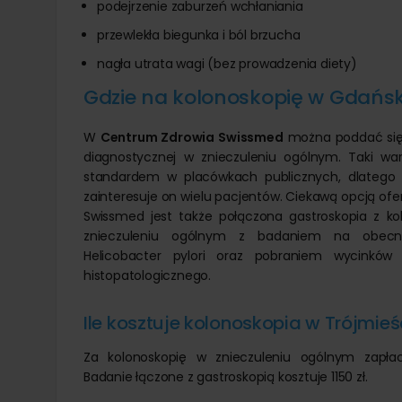
podejrzenie zaburzeń wchłaniania
przewlekła biegunka i ból brzucha
nagła utrata wagi (bez prowadzenia diety)
Gdzie na kolonoskopię w Gdańs
W
Centrum Zdrowia Swissmed
można poddać się 
diagnostycznej w znieczuleniu ogólnym. Taki wari
standardem w placówkach publicznych, dlatego
zainteresuje on wielu pacjentów. Ciekawą opcją of
Swissmed jest także połączona gastroskopia z ko
znieczuleniu ogólnym z badaniem na obecno
Helicobacter pylori oraz pobraniem wycinków
histopatologicznego.
Ile kosztuje kolonoskopia w Trójmieś
Za kolonoskopię w znieczuleniu ogólnym zapła
Badanie łączone z gastroskopią kosztuje 1150 zł.