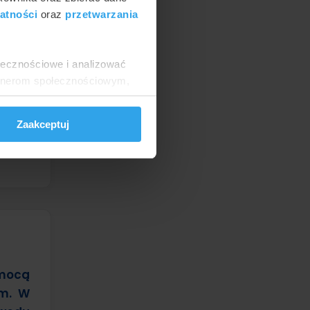
atności
oraz
przetwarzania
00 zł
ołecznościowe i analizować
artnerom społecznościowym,
anymi od Ciebie lub
Zaakceptuj
omocą
ym. W