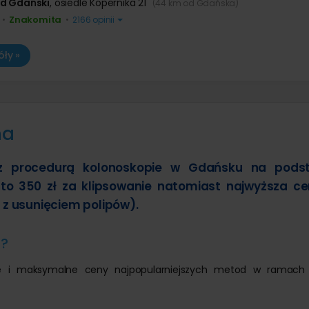
d Gdański
,
osiedle Kopernika 21
(44 km od Gdańska)
Znakomita
•
•
2166 opinii
ły »
na
 z procedurą kolonoskopie w Gdańsku na pods
 to 350 zł za klipsowanie natomiast najwyższa c
 z usunięciem polipów).
u?
lne i maksymalne ceny najpopularniejszych metod w ramach 