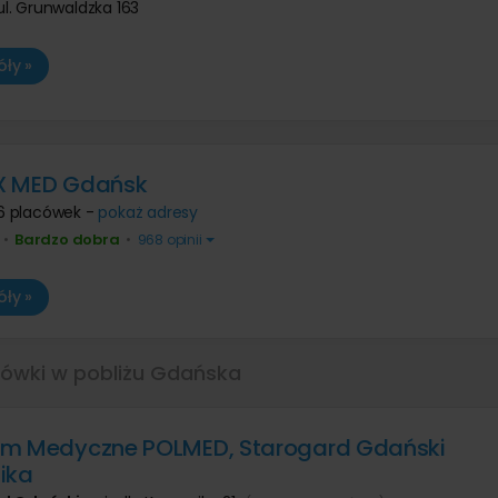
ul. Grunwaldzka 163
ły »
X MED Gdańsk
6 placówek -
pokaż adresy
Bardzo dobra
•
•
968 opinii
ły »
cówki w pobliżu Gdańska
um Medyczne POLMED, Starogard Gdański
ika