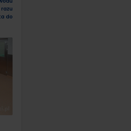
wodu
 razu
ka do