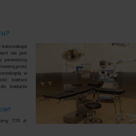
ku?
kolonoskopii
ant nie jest
 z pewnością
erowaną przez
lonoskopią w
ść bakterii
 do badania
cie?
cimy 770 zł.