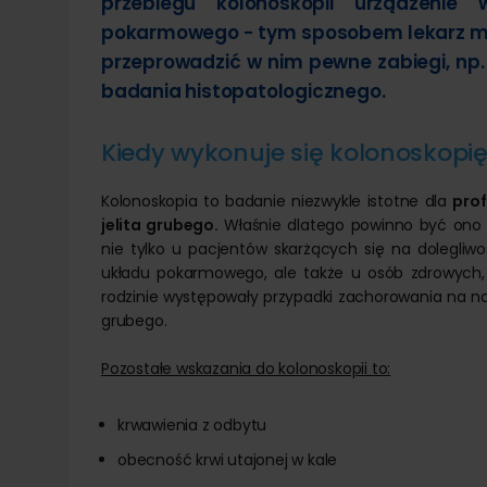
przebiegu kolonoskopii urządzeni
pokarmowego - tym sposobem lekarz może 
przeprowadzić w nim pewne zabiegi, np. 
badania histopatologicznego.
Kiedy wykonuje się kolonoskopi
Kolonoskopia to badanie niezwykle istotne dla
prof
jelita grubego.
Właśnie dlatego powinno być on
nie tylko u pacjentów skarżących się na dolegliwo
układu pokarmowego, ale także u osób zdrowych,
rodzinie występowały przypadki zachorowania na no
grubego.
Pozostałe wskazania do kolonoskopii to:
krwawienia z odbytu
obecność krwi utajonej w kale