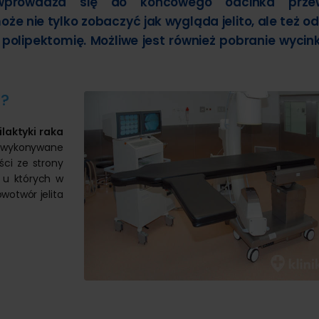
e wprowadza się do końcowego odcinka prze
nie tylko zobaczyć jak wygląda jelito, ale też od
polipektomię. Możliwe jest również pobranie wycin
ę?
ilaktyki raka
o wykonywane
ści ze strony
 u których w
wotwór jelita