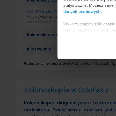
Kolonoskopia diagnostyczna
statystyczne. Możesz zmieni
LUX MED Szpital Gdańsk
danych osobowych
.
Gdańsk, Wileńska 44
bez znieczulenia - od 600 zł w znieczuleniu ogólnym - od 120
Wykorzystujemy pliki cookie 
ruch w naszej witrynie. Inf
Kolonoskopia z usunięciem polipów
reklamowym i analitycznym. 
uzyskanymi podczas korzysta
Klipsowanie
Posiadamy również ofertę w 23 innych miastach. S
Kolonoskopie w Gdańsku - g
Kolonoskopia diagnostyczna to badani
endoskopu. Dzięki niemu możliwa jest