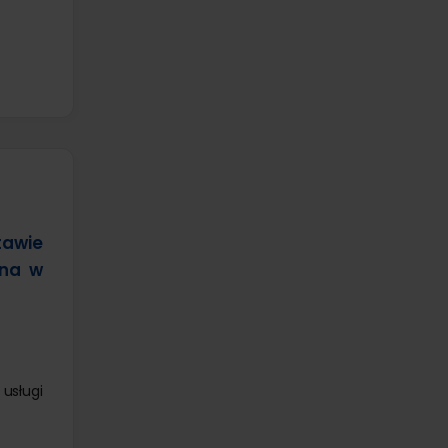
tawie
ena w
usługi