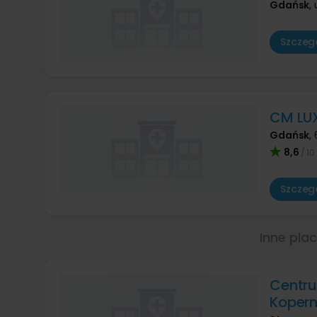
Gdańsk
,
Szczegó
CM LU
Gdańsk
,
8,6
/ 10
Szczegó
Inne pla
Centr
Kopern