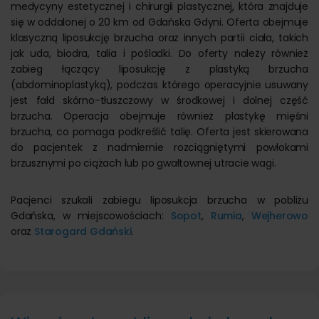
medycyny estetycznej i chirurgii plastycznej, która znajduje
się w oddalonej o 20 km od Gdańska Gdyni. Oferta obejmuje
klasyczną liposukcję brzucha oraz innych partii ciała, takich
jak uda, biodra, talia i pośladki. Do oferty należy również
zabieg łączący liposukcję z plastyką brzucha
(abdominoplastyką), podczas którego operacyjnie usuwany
jest fałd skórno-tłuszczowy w środkowej i dolnej część
brzucha. Operacja obejmuje również plastykę mięśni
brzucha, co pomaga podkreślić talię. Oferta jest skierowana
do pacjentek z nadmiernie rozciągniętymi powłokami
brzusznymi po ciążach lub po gwałtownej utracie wagi.
Pacjenci szukali zabiegu liposukcja brzucha w pobliżu
Gdańska, w miejscowościach:
Sopot
,
Rumia
,
Wejherowo
oraz
Starogard Gdański
.