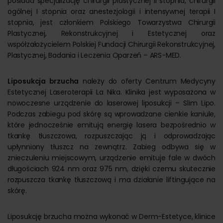
posiada specjalizację chirurgii plastycznej II stopnia, chirurgii
ogólnej I stopnia oraz anestezjologii i intensywnej terapii I
stopnia, jest członkiem Polskiego Towarzystwa Chirurgii
Plastycznej, Rekonstrukcyjnej i Estetycznej oraz
współzałożycielem Polskiej Fundacji Chirurgii Rekonstrukcyjnej,
Plastycznej, Badania i Leczenia Oparzeń – ARS-MED.
Liposukcja brzucha
należy do oferty Centrum Medycyny
Estetycznej Laseroterapii La Nika. Klinika jest wyposażona w
nowoczesne urządzenie do laserowej liposukcji – Slim Lipo.
Podczas zabiegu pod skórę są wprowadzane cienkie kaniule,
które jednocześnie emitują energię lasera bezpośrednio w
tkankę tłuszczowa, rozpuszczając ją i odprowadzając
upłynniony tłuszcz na zewnątrz. Zabieg odbywa się w
znieczuleniu miejscowym, urządzenie emituje fale w dwóch
długościach 924 nm oraz 975 nm, dzięki czemu skutecznie
rozpuszcza tkankę tłuszczową i ma działanie liftingujące na
skórę.
Liposukcję brzucha można wykonać w Derm-Estetyce, klinice