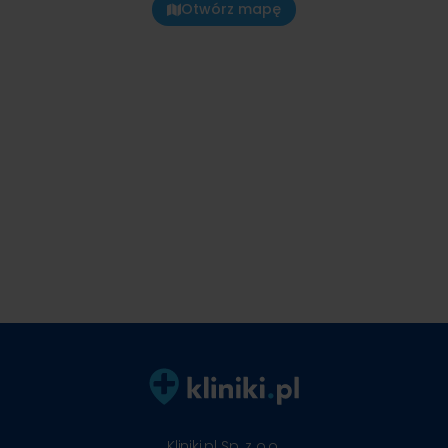
Otwórz mapę
Kliniki.pl Sp. z o.o.