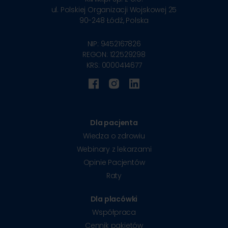
ul. Polskiej Organizacji Wojskowej 25
90-248
Łódź, Polska
NIP: 9452167826
REGON: 122529298
KRS: 0000414677
Dla pacjenta
Wiedza o zdrowiu
Webinary z lekarzami
Opinie Pacjentów
Raty
Dla placówki
Współpraca
Cennik pakietów