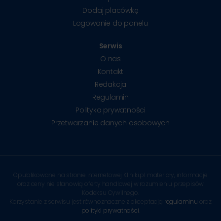
Dodaj placówkę
Logowanie do panelu
Serwis
O nas
Kontakt
Redakcja
Regulamin
Polityka prywatności
Przetwarzanie danych osobowych
Opublikowane na stronie internetowej Kliniki.pl materiały, informacje
oraz ceny nie stanowią oferty handlowej w rozumieniu przepisów
Kodeksu Cywilnego.
Korzystanie z serwisu jest równoznaczne z akceptacją
regulaminu
oraz
polityki prywatności
.