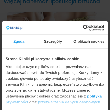
Więcej na temat liposukcja brzucha
Zgoda
Szczegóły
O plikach cookies
Strona Kliniki.pl korzysta z plików cookie
AGNIESZKA KAPKA-PLEWA
Jakimi metodami można usunąć tłuszcz z
Akceptując użycie plików cookies, pozwalasz nam
brzucha?
dostosować serwis do Twoich preferencji. Korzystamy z
cookies głównie po to, aby zwiększyć użyteczność
serwisu Kliniki.pl, zapewnić bezpieczeństwo użytkownika
oraz zbierać dane statystyczne. Możesz zmienić
ustawienia plików cookies oraz zapoznać się z
polityką
prywatności
oraz
przetwarzania danych osobowych
.