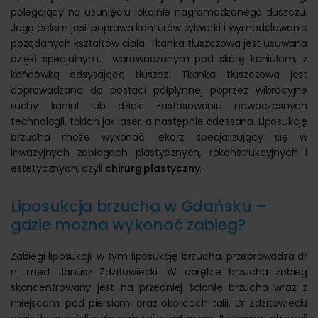
polegający na usunięciu lokalnie nagromadzonego tłuszczu.
Jego celem jest poprawa konturów sylwetki i wymodelowanie
pożądanych kształtów ciała. Tkanka tłuszczowa jest usuwana
dzięki specjalnym, wprowadzanym pod skórę kaniulom, z
końcówką odsysającą tłuszcz. Tkanka tłuszczowa jest
doprowadzana do postaci półpłynnej poprzez wibracyjne
ruchy kaniul lub dzięki zastosowaniu nowoczesnych
technologii, takich jak laser, a następnie odessana. Liposukcję
brzucha może wykonać lekarz specjalizujący się w
inwazyjnych zabiegach plastycznych, rekonstrukcyjnych i
estetycznych, czyli
chirurg plastyczny
.
Liposukcja brzucha w Gdańsku –
gdzie można wykonać zabieg?
Zabiegi liposukcji, w tym liposukcję brzucha, przeprowadza dr
n. med. Janusz Zdzitowiecki. W obrębie brzucha zabieg
skoncentrowany jest na przedniej ścianie brzucha wraz z
miejscami pod piersiami oraz okolicach talii. Dr Zdzitowiecki