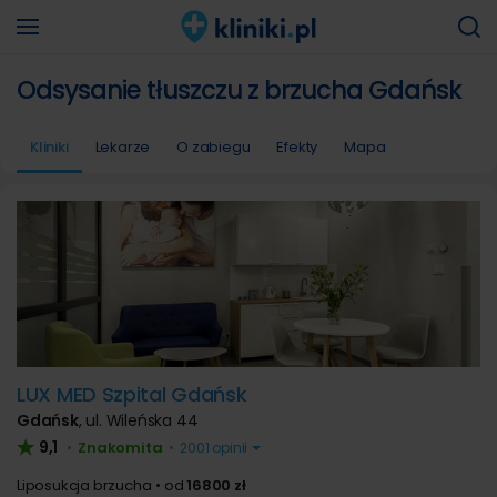
Odsysanie tłuszczu z brzucha Gdańsk
Kliniki
Lekarze
O zabiegu
Efekty
Mapa
LUX MED Szpital Gdańsk
Gdańsk
,
ul. Wileńska 44
9,1
Znakomita
•
•
2001 opinii
Liposukcja brzucha
od
16800 zł