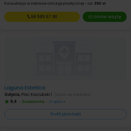
Konsultacja w zakresie chirurgii plastycznej
od
350 zł
58 585
57 90
Umów wizytę
Laguna Estetica
Gdynia
,
Plac Kaszubski 1
(20 km od Gdańska)
9,4
Znakomita
•
•
21 opinii
Profil placówki