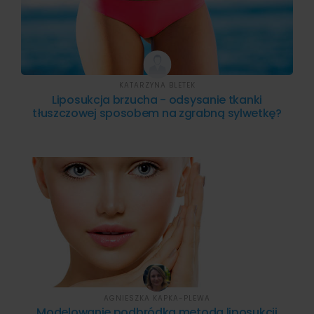
KATARZYNA BLETEK
Liposukcja brzucha - odsysanie tkanki
tłuszczowej sposobem na zgrabną sylwetkę?
AGNIESZKA KAPKA-PLEWA
Modelowanie podbródka metodą liposukcji