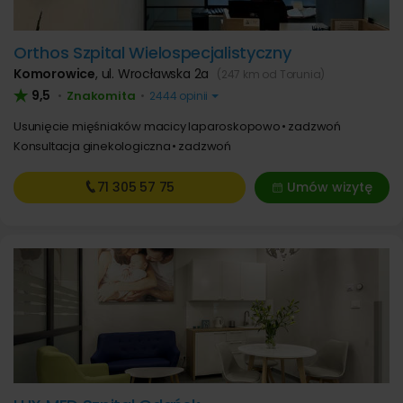
Orthos Szpital Wielospecjalistyczny
Komorowice
,
ul. Wrocławska 2a
(247 km od Torunia)
9,5
Znakomita
•
•
2444 opinii
Usunięcie mięśniaków macicy laparoskopowo
zadzwoń
Konsultacja ginekologiczna
zadzwoń
71 305
57 75
Umów wizytę