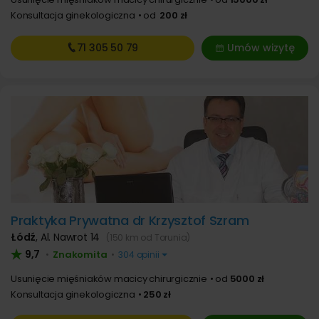
Konsultacja ginekologiczna
od
200 zł
71 305
50 79
Umów wizytę
Praktyka Prywatna dr Krzysztof Szram
Łódź
,
Al. Nawrot 14
(150 km od Torunia)
9,7
Znakomita
•
•
304 opinii
Usunięcie mięśniaków macicy chirurgicznie
od
5000 zł
Konsultacja ginekologiczna
250 zł