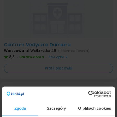
Centrum Medyczne Damiana
Warszawa
,
ul. Wałbrzyska 46
(188 km od Torunia)
8,3
Bardzo dobra
•
•
1594 opinii
Profil placówki
Zgoda
Szczegóły
O plikach cookies