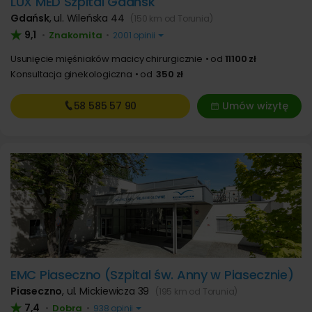
LUX MED Szpital Gdańsk
Gdańsk
,
ul. Wileńska 44
(150 km od Torunia)
9,1
Znakomita
•
•
2001 opinii
Usunięcie mięśniaków macicy chirurgicznie
od
11100 zł
Konsultacja ginekologiczna
od
350 zł
58 585
57 90
Umów wizytę
EMC Piaseczno (Szpital św. Anny w Piasecznie)
Piaseczno
,
ul. Mickiewicza 39
(195 km od Torunia)
7,4
Dobra
•
•
938 opinii