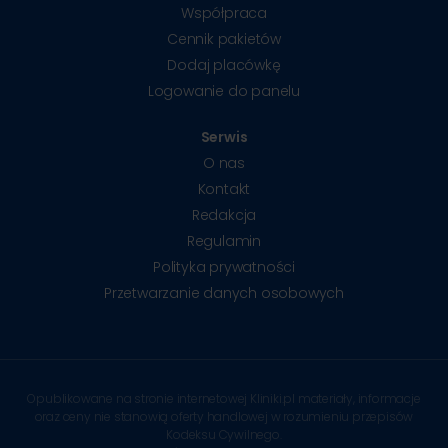
Współpraca
Cennik pakietów
Dodaj placówkę
Logowanie do panelu
Serwis
O nas
Kontakt
Redakcja
Regulamin
Polityka prywatności
Przetwarzanie danych osobowych
Opublikowane na stronie internetowej Kliniki.pl materiały, informacje
oraz ceny nie stanowią oferty handlowej w rozumieniu przepisów
Kodeksu Cywilnego.