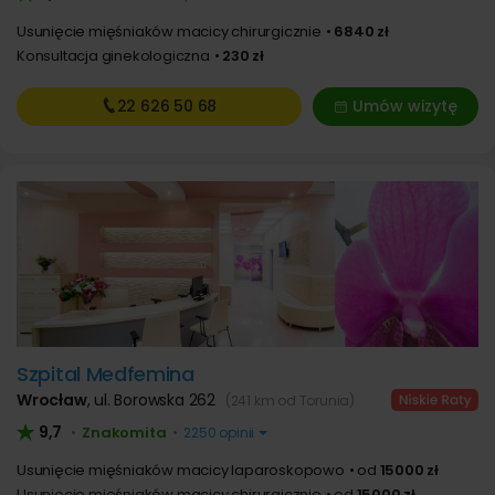
Usunięcie mięśniaków macicy chirurgicznie
6840 zł
Konsultacja ginekologiczna
230 zł
22 626
50 68
Umów wizytę
Szpital Medfemina
Wrocław
,
ul. Borowska 262
(241 km od Torunia)
9,7
Znakomita
•
•
2250 opinii
Usunięcie mięśniaków macicy laparoskopowo
od
15000 zł
Usunięcie mięśniaków macicy chirurgicznie
od
15000 zł