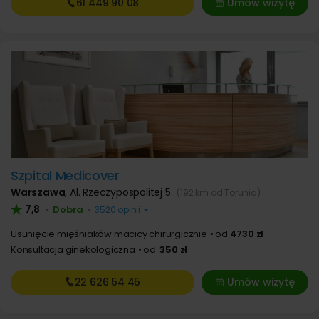
61 449
90 08
Umów wizytę
Szpital Medicover
Warszawa
,
Al. Rzeczypospolitej 5
(192 km od Torunia)
7,8
Dobra
•
•
3520 opinii
Usunięcie mięśniaków macicy chirurgicznie
od
4730 zł
Konsultacja ginekologiczna
od
350 zł
22 626
54 45
Umów wizytę