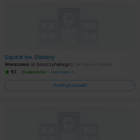
Szpital św. Elżbiety
Warszawa
,
ul. Goszczyńskiego 1
(187 km od Torunia)
9,1
Znakomita
•
•
1440 opinii
Profil placówki