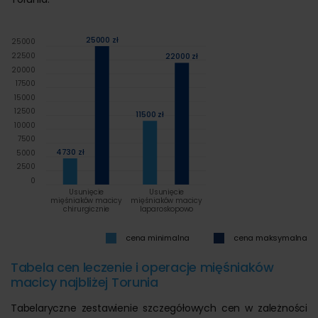
25000 zł
25000
22500
22000 zł
20000
17500
15000
12500
11500 zł
10000
7500
4730 zł
5000
2500
0
Usunięcie
Usunięcie
mięśniaków macicy
mięśniaków macicy
chirurgicznie
laparoskopowo
cena minimalna
cena maksymalna
Tabela cen leczenie i operacje mięśniaków
macicy najbliżej Torunia
Tabelaryczne zestawienie szczegółowych cen w zależności