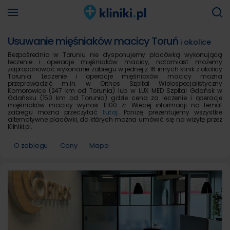
Usuwanie mięśniaków macicy Toruń
i okolice
Bezpośrednio w Toruniu nie dysponujemy placówką wykonującą
leczenie i operacje mięśniaków macicy, natomiast możemy
zaproponować wykonanie zabiegu w jednej z 16 innych klinik z okolicy
Torunia. Leczenie i operacje mięśniaków macicy można
przeprowadzić m.in. w Orthos Szpital Wielospecjalistyczny
Komorowice (247 km od Torunia) lub w LUX MED Szpital Gdańsk w
Gdańsku (150 km od Torunia) gdzie cena za leczenie i operacje
mięśniaków macicy wynosi 11100 zł. Wiecej informacji na temat
zabiegu można przeczytać
tutaj
. Poniżej prezentujemy wszystkie
alternatywne placówki, do których można umówić się na wizytę przez
Kliniki.pl.
O zabiegu
Ceny
Mapa