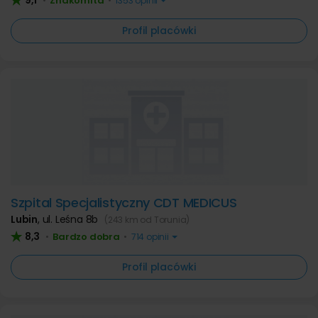
9,1
Znakomita
•
•
1353 opinii
Profil placówki
Szpital Specjalistyczny CDT MEDICUS
Lubin
,
ul. Leśna 8b
(243 km od Torunia)
8,3
Bardzo dobra
•
•
714 opinii
Profil placówki