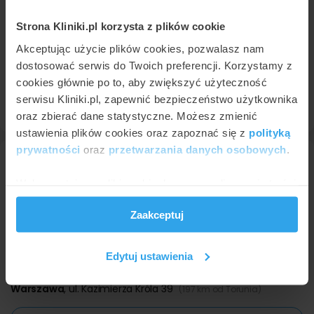
Strona Kliniki.pl korzysta z plików cookie
Szpital Medicus Bonus Środa Wielkopolska
Akceptując użycie plików cookies, pozwalasz nam
Środa Wielkopolska
,
Plac Armii Poznań 3
(124 km od Torunia)
dostosować serwis do Twoich preferencji. Korzystamy z
8,6
Bardzo dobra
•
•
151 opinii
cookies głównie po to, aby zwiększyć użyteczność
serwisu Kliniki.pl, zapewnić bezpieczeństwo użytkownika
Profil placówki
oraz zbierać dane statystyczne. Możesz zmienić
ustawienia plików cookies oraz zapoznać się z
polityką
prywatności
oraz
przetwarzania danych osobowych
.
Wykorzystujemy pliki cookie do spersonalizowania treści
i reklam, aby oferować funkcje społecznościowe i
Zaakceptuj
analizować ruch w naszej witrynie. Informacje o tym, jak
korzystasz z naszej witryny, udostępniamy partnerom
społecznościowym, reklamowym i analitycznym.
Edytuj ustawienia
Partnerzy mogą połączyć te informacje z innymi danymi
EvaClinic
otrzymanymi od Ciebie lub uzyskanymi podczas
Warszawa
,
ul. Kazimierza Króla 39
(197 km od Torunia)
korzystania z ich usług.