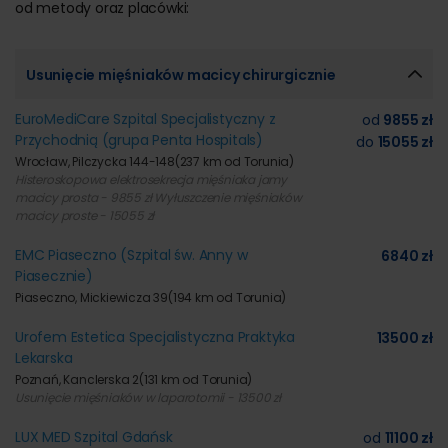
od metody oraz placówki:
Usunięcie mięśniaków macicy chirurgicznie
EuroMediCare Szpital Specjalistyczny z
od
9855 zł
Przychodnią (grupa Penta Hospitals)
do
15055 zł
Wrocław, Pilczycka 144-148
(237 km od Torunia)
Histeroskopowa elektrosekrecja mięśniaka jamy
macicy prosta - 9855 zł Wyłuszczenie mięśniaków
macicy proste - 15055 zł
EMC Piaseczno (Szpital św. Anny w
6840 zł
Piasecznie)
Piaseczno, Mickiewicza 39
(194 km od Torunia)
Urofem Estetica Specjalistyczna Praktyka
13500 zł
Lekarska
Poznań, Kanclerska 2
(131 km od Torunia)
Usunięcie mięśniaków w laparotomii - 13500 zł
LUX MED Szpital Gdańsk
od
11100 zł