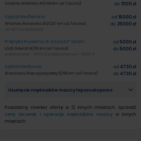
Gdańsk, Wileńska 44
(149 km od Torunia)
do
11100 zł
Szpital Medfemina
od
15000 zł
Wrocław, Borowska 262
(237 km od Torunia)
do
25000 zł
Do 48 h hospitalizacji
Praktyka Prywatna dr Krzysztof Szram
od
5000 zł
Łódź, Nawrot 14
(151 km od Torunia)
do
5000 zł
przezbrzuszne - 5000 zł, przezpochwowo - 6000 zł
Szpital Medicover
od
4730 zł
Warszawa, Rzeczypospolitej 5
(185 km od Torunia)
do
4730 zł
Usunięcie mięśniaków macicy laparoskopowo
Posiadamy również ofertę w 12 innych miastach. Sprawdź
ceny leczenie i operacje mięśniaków macicy
w innych
miastach.