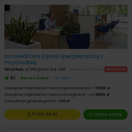
EuroMediCare Szpital Specjalistyczny z
Przychodnią
Wrocław
,
ul. Pilczycka 144-148
(236 km od Torunia)
8,1
Bardzo dobra
•
•
763 opinii
Usunięcie mięśniaków macicy laparoskopowo
11500 zł
Usunięcie mięśniaków macicy chirurgicznie
od
9855 zł
Konsultacja ginekologiczna
310 zł
71 305
50 42
Umów wizytę