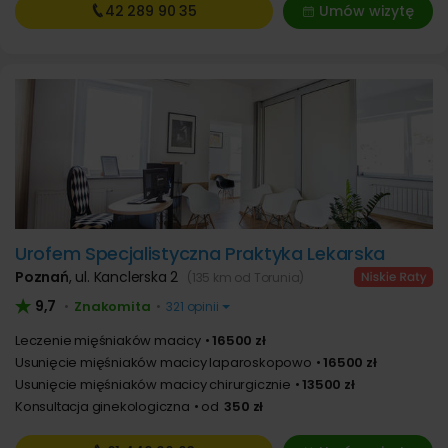
42 289
90 35
Umów wizytę
Urofem Specjalistyczna Praktyka Lekarska
Poznań
,
ul. Kanclerska 2
(135 km od Torunia)
9,7
Znakomita
•
•
321 opinii
Leczenie mięśniaków macicy
16500 zł
Usunięcie mięśniaków macicy laparoskopowo
16500 zł
Usunięcie mięśniaków macicy chirurgicznie
13500 zł
Konsultacja ginekologiczna
od
350 zł