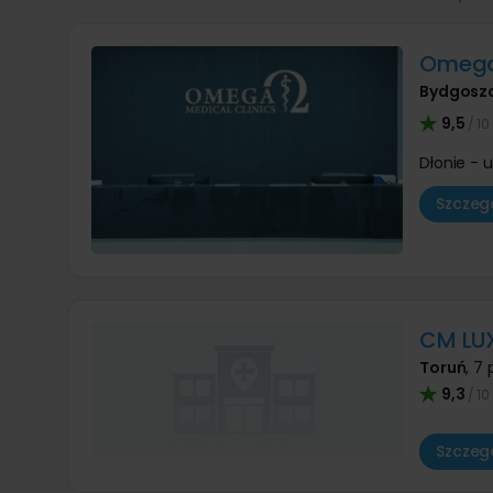
Omega 
Bydgosz
9,5
/ 10
Dłonie - 
Szczegó
CM LU
Toruń
,
7 
9,3
/ 10
Szczegó