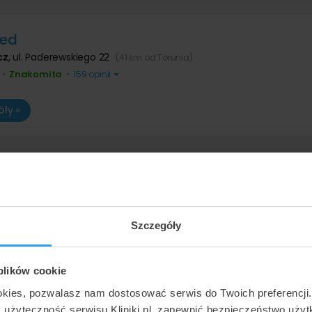
ed
cz
,
ul. Paderewskiego 22
(41 km od Torunia)
Znakomita
•
•
159 opinii
ły »
X MED Bydgoszcz
cz
,
2 placówki -
pokaż adresy
(39 km od Torunia)
Bardzo dobra
•
•
1193 opinii
Szczegóły
ły »
 plików cookie
okies, pozwalasz nam dostosować serwis do Twoich preferencji
ć użyteczność serwisu Kliniki.pl, zapewnić bezpieczeństwo uży