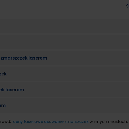
9
e zmarszczek laserem
zek
zek laserem
rem
Sprawdź
ceny laserowe usuwanie zmarszczek
w innych miastach.