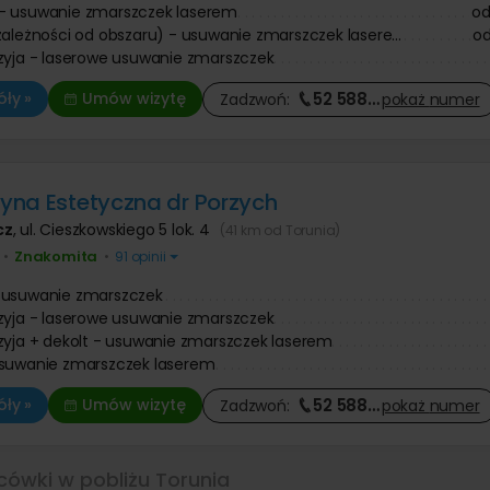
- usuwanie zmarszczek laserem
o
zależności od obszaru) - usuwanie zmarszczek lasere...
o
zyja - laserowe usuwanie zmarszczek
52 588
…
ły »
Umów wizytę
Zadzwoń:
pokaż
numer
na Estetyczna dr Porzych
cz
,
ul. Cieszkowskiego 5 lok. 4
(41 km od Torunia)
Znakomita
•
•
91 opinii
 usuwanie zmarszczek
zyja - laserowe usuwanie zmarszczek
zyja + dekolt - usuwanie zmarszczek laserem
usuwanie zmarszczek laserem
52 588
…
ły »
Umów wizytę
Zadzwoń:
pokaż
numer
cówki w pobliżu Torunia