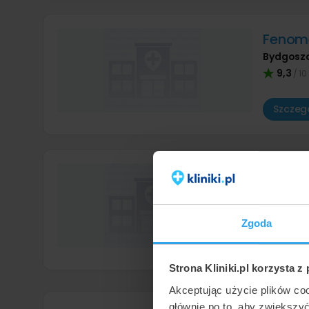
Fenom
Bydgosz
9,3
/ 10
Szczegó
CM LU
Bydgosz
8,8
/ 10
Zgoda
Szczegó
Strona Kliniki.pl korzysta z
Akceptując użycie plików co
głównie po to, aby zwiększy