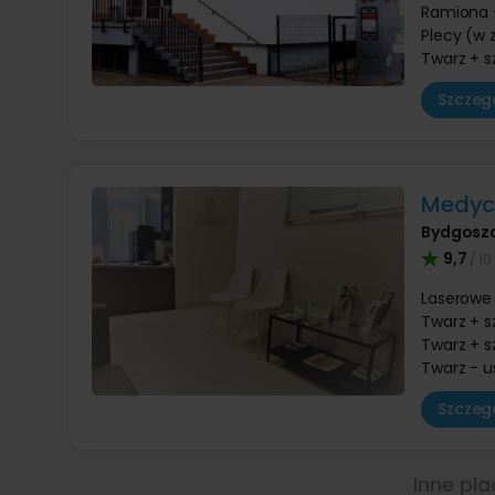
Ramiona 
Plecy (w 
Twarz + s
Szczegó
Medycy
Bydgosz
9,7
/ 10
Laserowe
Twarz + s
Twarz + s
Twarz - 
Szczegó
Inne pla