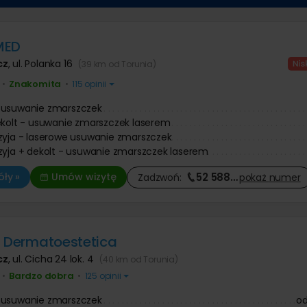
Operacje i leczenie ślinianek
 prostaty
Ortopeda
 dziecięca
 znamion i pieprzyków
Tomografia komputerowa
Urolog
 zmarszczek botoksem
Diagnostyka COVID-19
Pozostałe kategorie
ologia
Chirurg onkolog
niekcyjna
MED
Onkolog kliniczny
Chirurgia szczękowa
nie twarzy
Pozostałe kategorie
e kaszaka
cz
,
ul. Polanka 16
(39 km od Torunia)
Trycholog
Operacja zmiany płci
anie ust kwasem
e tłuszczaka
Psychoterapia
Psychiatra
Leczenie chorób kręgosłupa
 zmarszczek kwasem
ie znamienia barwnikowego
Fizjoterapia
Znakomita
•
•
115 opinii
owym
Antykoncepcja
e brodawki wirusowej / kurzajki
Fizykoterapia
 usuwanie zmarszczek
Leczenie nietrzymania moczu
Leczenie bólu
Onkologia
ekolt - usuwanie zmarszczek laserem
Masaże
Leczenie niepłodności
zyja - laserowe usuwanie zmarszczek
Medycyna pracy
Leczenie zaburzeń odżywiania
zyja + dekolt - usuwanie zmarszczek laserem
Leczenie bólu
52 588
…
ły »
Umów wizytę
Zadzwoń:
pokaż
numer
a Dermatoestetica
cz
,
ul. Cicha 24 lok. 4
(40 km od Torunia)
Bardzo dobra
•
•
125 opinii
 usuwanie zmarszczek
o