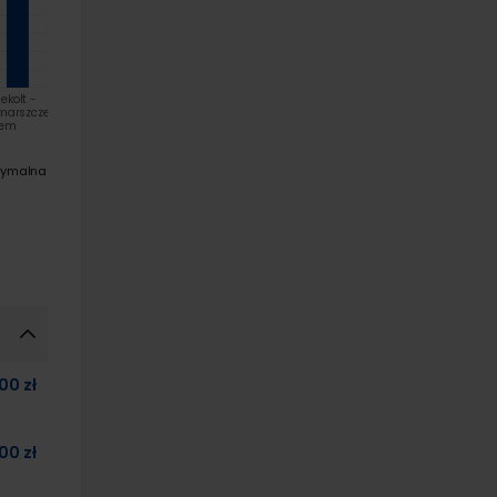
ekolt -
Twarz + szyja + dekolt -
marszczek
usuwanie zmarszczek
rem
laserem
symalna
00 zł
00 zł