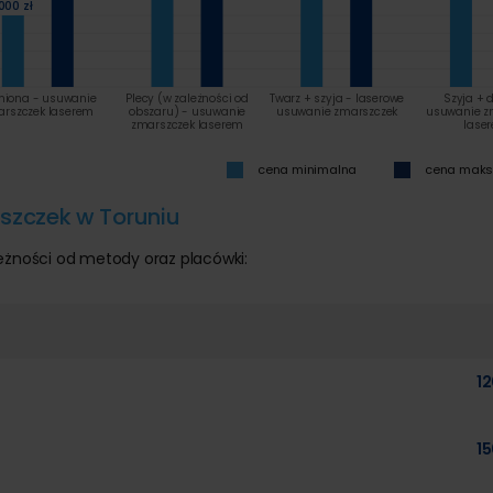
000 zł
iona - usuwanie
Plecy (w zależności od
Twarz + szyja - laserowe
Szyja + d
rszczek laserem
obszaru) - usuwanie
usuwanie zmarszczek
usuwanie z
zmarszczek laserem
lase
cena minimalna
cena mak
szczek w Toruniu
eżności od metody oraz placówki:
12
15