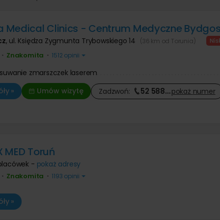
Medical Clinics - Centrum Medyczne Bydgos
cz
,
ul. Księdza Zygmunta Trybowskiego 14
(36 km od Torunia)
Znakomita
•
•
1512 opinii
usuwanie zmarszczek laserem
52 588
…
ły »
Umów wizytę
Zadzwoń:
pokaż
numer
X MED Toruń
placówek -
pokaż adresy
Znakomita
•
•
1193 opinii
ły »