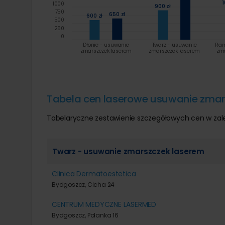
1
1000
900 zł
750
650 zł
600 zł
500
250
0
Dłonie - usuwanie
Twarz - usuwanie
Ram
zmarszczek laserem
zmarszczek laserem
zma
Tabela cen laserowe usuwanie zmar
Tabelaryczne zestawienie szczegółowych cen w zal
Twarz - usuwanie zmarszczek laserem
Clinica Dermatoestetica
Bydgoszcz, Cicha 24
CENTRUM MEDYCZNE LASERMED
Bydgoszcz, Polanka 16