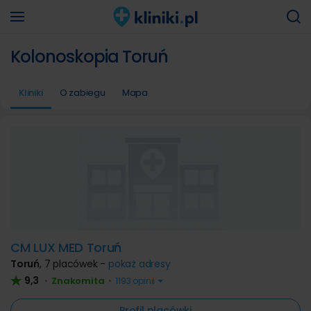
Kolonoskopia Toruń
Kliniki
O zabiegu
Mapa
CM LUX MED Toruń
Toruń
,
7 placówek -
pokaż adresy
9,3
Znakomita
•
•
1193 opinii
Profil placówki