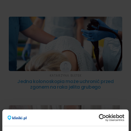
KATARZYNA BLETEK
Jedna kolonoskopia może uchronić przed
zgonem na raka jelita grubego