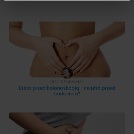
otrzymanymi od Ciebie lub uzyskanymi podczas
korzystania z ich usług.
OLGA SZYMKOWIAK
Dieta przed kolonoskopią - co jeść przed
badaniem?