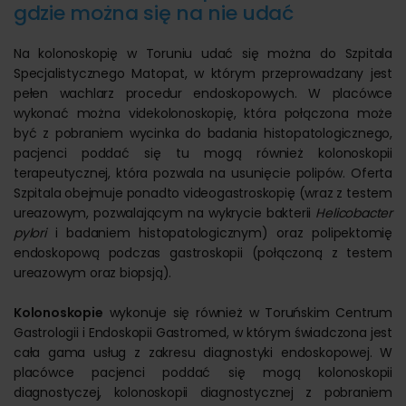
gdzie można się na nie udać
Na kolonoskopię w Toruniu udać się można do Szpitala
Specjalistycznego Matopat, w którym przeprowadzany jest
pełen wachlarz procedur endoskopowych. W placówce
wykonać można videkolonoskopię, która połączona może
być z pobraniem wycinka do badania histopatologicznego,
pacjenci poddać się tu mogą również kolonoskopii
terapeutycznej, która pozwala na usunięcie polipów. Oferta
Szpitala obejmuje ponadto videogastroskopię (wraz z testem
ureazowym, pozwalającym na wykrycie bakterii
Helicobacter
pylori
i badaniem histopatologicznym) oraz polipektomię
endoskopową podczas gastroskopii (połączoną z testem
ureazowym oraz biopsją).
Kolonoskopie
wykonuje się również w Toruńskim Centrum
Gastrologii i Endoskopii Gastromed, w którym świadczona jest
cała gama usług z zakresu diagnostyki endoskopowej. W
placówce pacjenci poddać się mogą kolonoskopii
diagnostyczej, kolonoskopii diagnostycznej z pobraniem