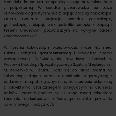
materiału do badania histopatologicznego oraz kolonoskopii
z polipektomią. W ośrodku przeprowadza się także
rektoskopię diagnostyczną lub z biopsją oraz sigmoidoskopię.
Oferta Centrum obejmuje ponadto gastroskopię,
gastroskopię z biopsją oraz gastrofiberoskopię z biopsją i
testem ureazowym pozwalającym na wykrycie bakterii
Helicobacter pylori
.
W Toruniu kolonoskopię przeprowadzić może lek. med.
Łukasz Bochyński,
gastroenterolog
i specjalista chorób
wewnętrznych. Doświadczenie zawodowe zdobywał w
Pracowni Endoskopii Specjalistycznego Szpitala Miejskiego im.
M. Kopernika w Toruniu. Udać się do niego można na
kolonoskopię diagnostyczną, kolonoskopię diagnostyczną z
badaniem histopatologicznym oraz kolonoskopię połączoną
z polipektomią, czyli zabiegiem polegającym na usunięciu
polipów. Pacjenci poddać się u niego mogą rektoskopii
(badanie endoskopowe końcowego odcinka przewodu
pokarmowego – odbytnicy).