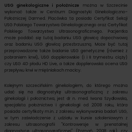
USG ginekologiczne i położnicze
można w Szczecinie
wykonać także w Centrum Diagnostyki Ginekologiczno-
Położniczej Darmed. Placówka ta posiada Certyfikat Sekcji
USG Polskiego Towarzystwa Ginekologicznego oraz Certyfikat
Polskiego Towarzystwa Ultrasonograficznego. Pacjentka
może poddać się tutaj badaniu USG głowicą dopochwową
oraz badaniu USG głowicą przezbrzuszną. Może być tutaj
przeprowadzone także badanie USG genetyczne (również z
pobraniem krwi), USG dopplerowskie (I i II trymestru ciąży)
czy USG 4D płodu HD Live, a także dopplerowska ocena USG
przepływu krwi w mięśniakach macicy.
Kolejnym szczecińskim ginekologiem, do którego można
udać się na diagnostykę ultrasonograficzną z zakresu
ginekologii i położnictwa, jest dr n. med. Iwona Szydłowska,
specjalista położnictwa i ginekologii od 2008 roku, która
posiada certyfikaty m.in. z zakresu wykonywania badań USG,
w tym zaświadczenie z udziału w kursie szkoleniowym z
zakresu ultrasonografii "Kontrowersje w prenatalnej
diagnostyce ultrasonograficznej" (Poznań, 2008 rok) czy