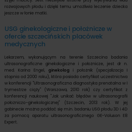
szyjki macicy. Jest niezwykle istotne przy wykrywaniu wad
rozwojowych płodu i dzięki temu umożliwia leczenie dziecka
jeszcze w łonie matki.
USG ginekologiczne i położnicze w
ofercie szczecińskich placówek
medycznych
Lekarzem, wykonującym na terenie Szczecina badania
ultrasonograficzne ginekologiczne i położnicze, jest dr n.
med. Karina Engel,
ginekolog
i położnik (specjalizacja I
stopnia od 2000 roku), która posiada certyfikat uczestnictwa
w konferencji "Ultrasonograficzna diagnostyka prenatalna w I
trymestrze ciąży" (Warszawa, 2010 rok) czy certyfikat z
konferencji naukowej "Jak unikać błędów w ultrasonografii
położniczo-ginekologicznej" (Szczecin, 2013 rok). W jej
gabinecie można poddać się m.in. badaniu USG płodu 3D i 4D
za pomocą aparatu ultrasonograficznego GE-Voluson E8
Expert.