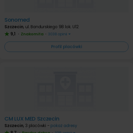
Sonomed
Szczecin
,
ul. Bandurskiego 98 lok. U12
9,1
Znakomita
•
•
3038 opinii
Profil placówki
CM LUX MED Szczecin
Szczecin
,
3 placówki -
pokaż adresy
8,7
Bardzo dobra
•
•
1015 opinii