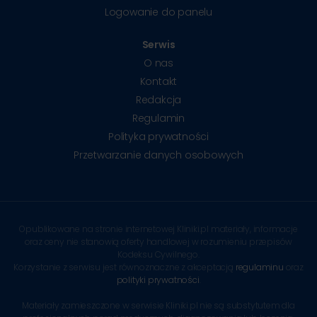
Logowanie do panelu
Serwis
O nas
Kontakt
Redakcja
Regulamin
Polityka prywatności
Przetwarzanie danych osobowych
Opublikowane na stronie internetowej Kliniki.pl materiały, informacje
oraz ceny nie stanowią oferty handlowej w rozumieniu przepisów
Kodeksu Cywilnego.
Korzystanie z serwisu jest równoznaczne z akceptacją
regulaminu
oraz
polityki prywatności
.
Materiały zamieszczone w serwisie Kliniki.pl nie są substytutem dla