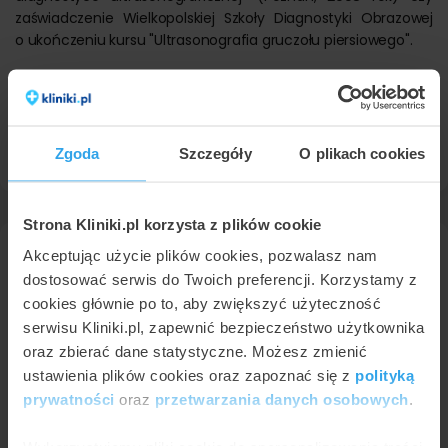
zaświadczenie Wielkopolskiej Szkoły Diagnostyki Obrazowej
o ukończeniu kursu "Ultrasonografia gruczołu piersiowego".
Pacjenci szukali zabiegu usg ginekologiczne i położnicze w
pobliżu Szczecina, w miejscowościach:
Goleniów
oraz
Stargard
.
Zgoda
Szczegóły
O plikach cookies
Strona Kliniki.pl korzysta z plików cookie
Akceptując użycie plików cookies, pozwalasz nam
Więcej na temat USG ginekologiczne i
dostosować serwis do Twoich preferencji. Korzystamy z
położnicze
cookies głównie po to, aby zwiększyć użyteczność
serwisu Kliniki.pl, zapewnić bezpieczeństwo użytkownika
oraz zbierać dane statystyczne. Możesz zmienić
ustawienia plików cookies oraz zapoznać się z
polityką
prywatności
oraz
przetwarzania danych osobowych
.
Wykorzystujemy pliki cookie do spersonalizowania treści