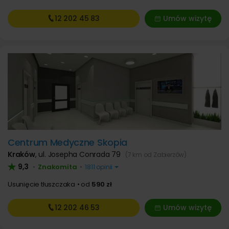
12 202
45 83
Umów wizytę
Centrum Medyczne Skopia
Kraków
,
ul. Josepha Conrada 79
(7 km od Zabierzów)
9,3
Znakomita
•
•
1811 opinii
Usunięcie tłuszczaka
od
590 zł
12 202
46 53
Umów wizytę