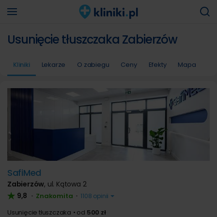
Usunięcie tłuszczaka Zabierzów
Kliniki
Lekarze
O zabiegu
Ceny
Efekty
Mapa
SafiMed
Zabierzów
,
ul. Kątowa 2
9,8
Znakomita
•
•
1108 opinii
Usunięcie tłuszczaka
od
500 zł