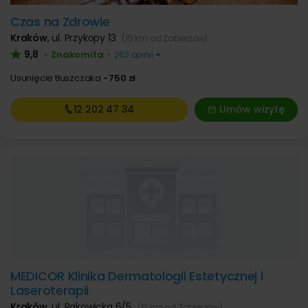
Czas na Zdrowie
Kraków
,
ul. Przykopy 13
(15 km od Zabierzów)
9,8
Znakomita
•
•
263 opinii
Usunięcie tłuszczaka
750 zł
12 202
47 34
Umów wizytę
MEDICOR Klinika Dermatologii Estetycznej i
Laseroterapii
Kraków
,
ul. Rakowicka 6/5
(12 km od Zabierzów)