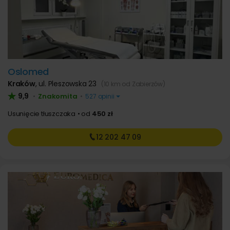
Oslomed
Kraków
,
ul. Pleszowska 23
(10 km od Zabierzów)
9,9
Znakomita
•
•
527 opinii
Usunięcie tłuszczaka
od
450 zł
12 202
47 09