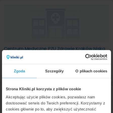
Centrum Medyczne PZU Zdrowie Kraków Niska
Kraków
,
ul. Niska 2
(9 km od Zabierzów)
8,5
Bardzo dobra
•
•
974 opinii
Zgoda
Szczegóły
O plikach cookies
Profil placówki
Strona Kliniki.pl korzysta z plików cookie
Akceptując użycie plików cookies, pozwalasz nam
dostosować serwis do Twoich preferencji. Korzystamy z
cookies głównie po to, aby zwiększyć użyteczność