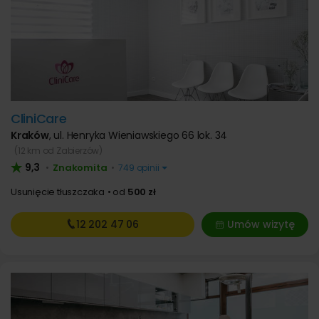
CliniCare
Kraków
,
ul. Henryka Wieniawskiego 66 lok. 34
(12 km od Zabierzów)
9,3
Znakomita
•
•
749 opinii
Usunięcie tłuszczaka
od
500 zł
12 202
47 06
Umów wizytę