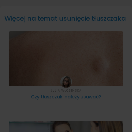
Więcej na temat usunięcie tłuszczaka
JULIA WŁOSIŃSKA
Czy tłuszczaki należy usuwać?