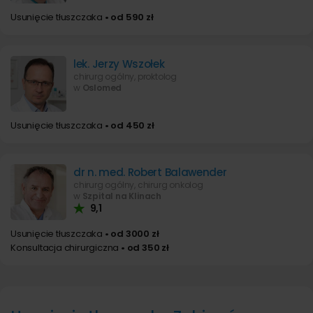
Usunięcie tłuszczaka
• od 590 zł
lek. Jerzy Wszołek
chirurg ogólny, proktolog
w
Oslomed
Usunięcie tłuszczaka
• od 450 zł
dr n. med. Robert Balawender
chirurg ogólny, chirurg onkolog
w
Szpital na Klinach
9,1
Usunięcie tłuszczaka
• od 3000 zł
Konsultacja chirurgiczna
• od 350 zł