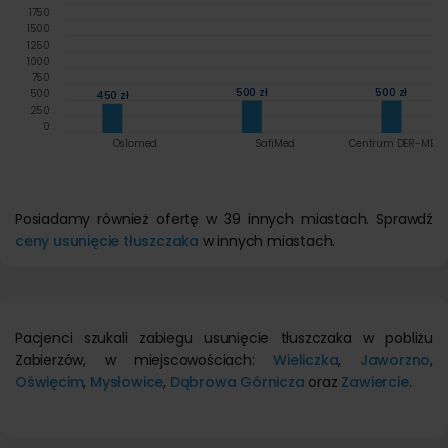
1750
1500
1250
1000
750
500 zł
500 zł
500
450 zł
250
0
Oslomed
SafiMed
Centrum DER-MED 
Posiadamy również ofertę w 39 innych miastach. Sprawdź
ceny usunięcie tłuszczaka
w innych miastach.
Pacjenci szukali zabiegu usunięcie tłuszczaka w pobliżu
Zabierzów, w miejscowościach:
Wieliczka
,
Jaworzno
,
Oświęcim
,
Mysłowice
,
Dąbrowa Górnicza
oraz
Zawiercie
.