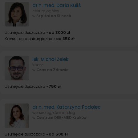
dr n. med. Daria Kuliś
chirurg ogólny
w
Szpital na Klinach
Usunięcie tłuszczaka
• od 3000 zł
Konsultacja chirurgiczna
• od 350 zł
lek. Michał Zelek
lekarz
w
Czas na Zdrowie
Usunięcie tłuszczaka
• 750 zł
dr n. med. Katarzyna Podolec
wenerolog, dermatolog
w
Centrum DER-MED Kraków
Usunięcie tłuszczaka
• od 500 zł