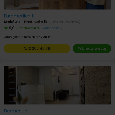
Euromedica II
Kraków
,
ul. Piastowska 1B
(9 km od Zabierzów)
9,0
Znakomita
•
•
4007 opinii
Usunięcie tłuszczaka
700 zł
12 202
46 79
Umów wizytę
Dermestic