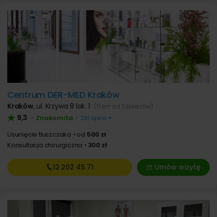
Centrum DER-MED Kraków
Kraków
,
ul. Krzywa 8 lok. 1
(11 km od Zabierzów)
9,3
Znakomita
•
•
281 opinii
Usunięcie tłuszczaka
od
500 zł
Konsultacja chirurgiczna
300 zł
12 202
45 71
Umów wizytę