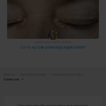
AGNIESZKA KAPKA-PLEWA
Co to są i jak powstają kępki żółte?
Kliniki.pl
Dermatochirurgia
Usunięcie tłuszczaka
Zabierzów
Usunięcie tłuszczaka na mapie