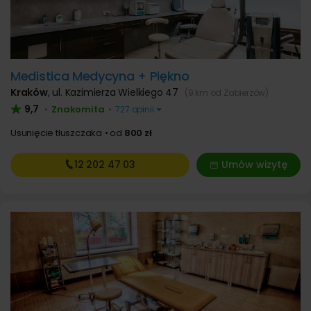
Medistica Medycyna + Piękno
Kraków
,
ul. Kazimierza Wielkiego 47
(9 km od Zabierzów)
9,7
Znakomita
•
•
727 opinii
Usunięcie tłuszczaka
od
800 zł
12 202
47 03
Umów wizytę