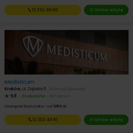
12 202
46 86
Umów wizytę
Medisticum
Kraków
,
ul. Dąbska 11
(14 km od Zabierzów)
9,8
Znakomita
•
•
697 opinii
Usunięcie tłuszczaka
od
1250 zł
12 202
46 91
Umów wizytę