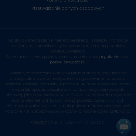
Polityka prywatności
Przetwarzanie danych osobowych
Opublikowane na stronie internetowej Kliniki.pl materiały, informacje
oraz ceny nie stanowią oferty handlowej w rozumieniu przepisów
Kodeksu Cywilnego.
Korzystanie z serwisu jest równoznaczne z akceptacją
regulaminu
oraz
polityki prywatności
.
Materiały zamieszczone w serwisie Kliniki.pl nie są substytutem dla
profesjonalnych porad medycznych, diagnozowania lub leczenia.
Użytkownik serwisu pod żadnym pozorem nie może lekceważyć porady
lekarza lub opóźnić poszukiwania porady medycznej z powodu
informacji, jakie przeczytał w serwisie. Kliniki.pl nie poleca ani nie popiera
żadnych konkretnych badań, lekarzy, procedur, opinii lub innych
informacji zawartych w serwisie, poleganie na informacjach zawartych
na stronie Kliniki.pl odbywa się wyłącznie na własne ryzyko Użytkownika.
Copyright © 2012 - 2026 Kliniki.pl Sp. z o.o.