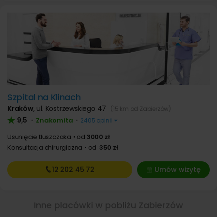
Szpital na Klinach
Kraków
,
ul. Kostrzewskiego 47
(15 km od Zabierzów)
9,5
Znakomita
•
•
2405 opinii
Usunięcie tłuszczaka
od
3000 zł
Konsultacja chirurgiczna
od
350 zł
12 202
45 72
Umów wizytę
Inne placówki w pobliżu Zabierzów