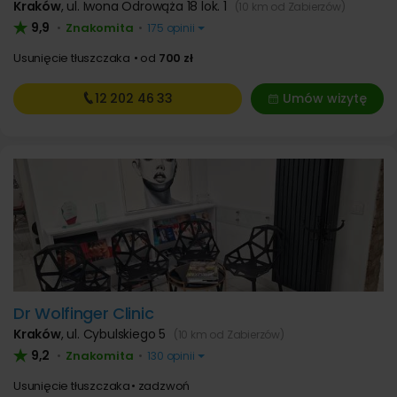
Kraków
,
ul. Iwona Odrowąża 18 lok. 1
(10 km od Zabierzów)
9,9
Znakomita
•
•
175 opinii
Usunięcie tłuszczaka
od
700 zł
12 202
46 33
Umów wizytę
Dr Wolfinger Clinic
Kraków
,
ul. Cybulskiego 5
(10 km od Zabierzów)
9,2
Znakomita
•
•
130 opinii
Usunięcie tłuszczaka
zadzwoń