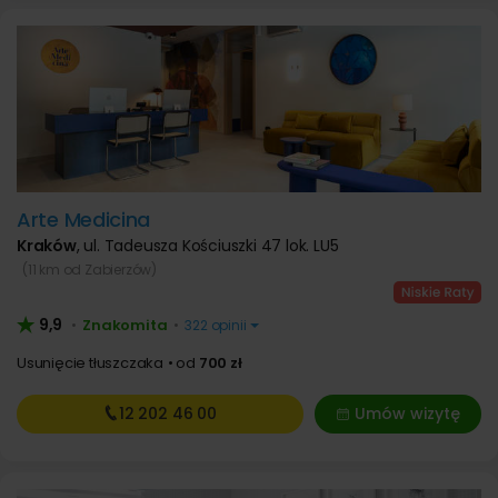
Arte Medicina
Kraków
,
ul. Tadeusza Kościuszki 47 lok. LU5
(11 km od Zabierzów)
9,9
Znakomita
•
•
322 opinii
Usunięcie tłuszczaka
od
700 zł
12 202
46 00
Umów wizytę