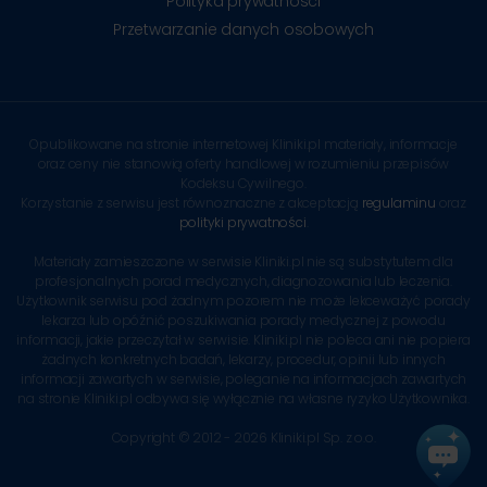
Polityka prywatności
Przetwarzanie danych osobowych
Opublikowane na stronie internetowej Kliniki.pl materiały, informacje
oraz ceny nie stanowią oferty handlowej w rozumieniu przepisów
Kodeksu Cywilnego.
Korzystanie z serwisu jest równoznaczne z akceptacją
regulaminu
oraz
polityki prywatności
.
Materiały zamieszczone w serwisie Kliniki.pl nie są substytutem dla
profesjonalnych porad medycznych, diagnozowania lub leczenia.
Użytkownik serwisu pod żadnym pozorem nie może lekceważyć porady
lekarza lub opóźnić poszukiwania porady medycznej z powodu
informacji, jakie przeczytał w serwisie. Kliniki.pl nie poleca ani nie popiera
żadnych konkretnych badań, lekarzy, procedur, opinii lub innych
informacji zawartych w serwisie, poleganie na informacjach zawartych
na stronie Kliniki.pl odbywa się wyłącznie na własne ryzyko Użytkownika.
Copyright © 2012 - 2026 Kliniki.pl Sp. z o.o.