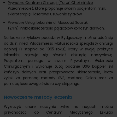
Prywatne Centrum Chirurgii (Toruń Chełmińskie
Przedmieście)
, które proponuje swoim pacjentom m.in.
skleroterapię i laserowe usuwanie żylaków.
Prywatne Usługi Lekarskie dr Masaoud Sousak
(Żnin)
, mikroskleroterapia pajączków kończyn dolnych.
Na leczenie żylaków podudzi w Bydgoszczy można udać się
do dr. n. med. Włodzimierza Matuszczaka, specjalisty chirurgii
ogólnej (II stopnia od 1995 roku), który w swojej praktyce
lekarskiej zajmuje się również chirurgią naczyniową.
Pacjentom pomaga w swoim Prywatnym Gabinecie
Chirurgicznym i wykonuje tutaj badanie USG Doppler żył
kończyn dolnych oraz przeprowadza skleroterapię, leczy
żylaki za pomocą metody SVS, metodą Celon oraz za
pomocą laserowego światła czy strippingu.
Nowoczesne metody leczenia
Wyleczyć chore naczynia żylne na nogach można
przychodząc do Centrum Medycznego Eskulap