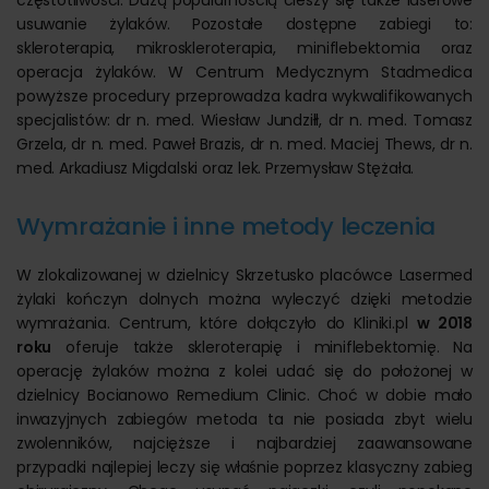
usuwanie żylaków. Pozostałe dostępne zabiegi to:
skleroterapia, mikroskleroterapia, miniflebektomia oraz
operacja żylaków. W Centrum Medycznym Stadmedica
powyższe procedury przeprowadza kadra wykwalifikowanych
specjalistów: dr n. med. Wiesław Jundziłł, dr n. med. Tomasz
Grzela, dr n. med. Paweł Brazis, dr n. med. Maciej Thews, dr n.
med. Arkadiusz Migdalski oraz lek. Przemysław Stężała.
Wymrażanie i inne metody leczenia
W zlokalizowanej w dzielnicy Skrzetusko placówce Lasermed
żylaki kończyn dolnych można wyleczyć dzięki metodzie
wymrażania. Centrum, które dołączyło do Kliniki.pl
w 2018
roku
oferuje także skleroterapię i miniflebektomię. Na
operację żylaków można z kolei udać się do położonej w
dzielnicy Bocianowo Remedium Clinic. Choć w dobie mało
inwazyjnych zabiegów metoda ta nie posiada zbyt wielu
zwolenników, najcięższe i najbardziej zaawansowane
przypadki najlepiej leczy się właśnie poprzez klasyczny zabieg