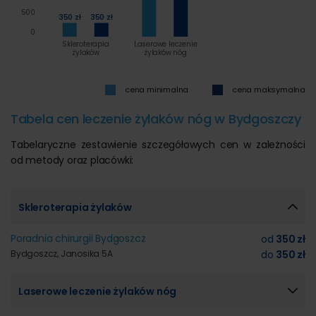
500
350 zł
350 zł
0
Skleroterapia
Laserowe leczenie
żylaków
żylaków nóg
cena minimalna
cena maksymalna
Tabela cen leczenie żylaków nóg w Bydgoszczy
Tabelaryczne zestawienie szczegółowych cen w zależności
od metody oraz placówki:
Skleroterapia żylaków
Poradnia chirurgii Bydgoszcz
od
350 zł
Bydgoszcz, Janosika 5A
do
350 zł
Laserowe leczenie żylaków nóg