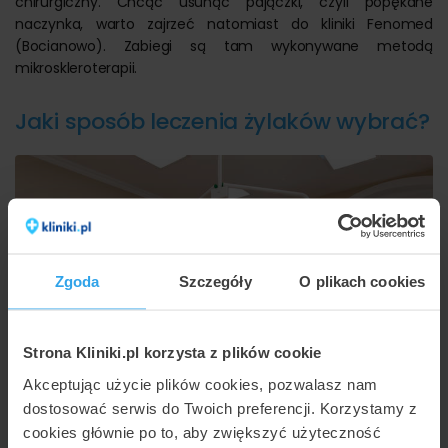
chirurgiczny. Chcąc usunąć pajączki, czyli popękane
naczynka, warto zajrzeć natomiast do kliniki Fenomed
(Bocianowo). Zabiegi są tam wykonywane metodą
mikroskleroterapii.
Jaki sposób leczenia żylaków wybrać?
Zgoda
Szczegóły
O plikach cookies
Strona Kliniki.pl korzysta z plików cookie
Akceptując użycie plików cookies, pozwalasz nam
dostosować serwis do Twoich preferencji. Korzystamy z
cookies głównie po to, aby zwiększyć użyteczność