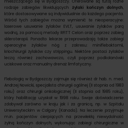
mieszczącego się w Bydgoszczy. Oferowane są tutaj różne
rodzaje zabiegów likwidujących
żylaki kończyn dolnych
,
które dostosowywane są indywidualnie do każdego pacjenta.
Wśród tych zabiegów można wymienić te nieoperacyjne:
laserowe usuwanie żylaków EVLT, usuwanie żylaków parą
wodną, za pomocą metody RFITT Celon oraz poprzez zabieg
skleroterapii. Ponadto lekarze przeprowadzają także zabiegi
operacyjne żylaków nóg z zakresu: minifleboktomii,
kriochirurgii żylaków czy strippingu. Niektóre postaci żylaków
leczą również zachowawczo, czyli poprzez podkolanówki
uciskowe oraz manualny drenaż limfatyczny.
Flebologią w Bydgoszczy zajmuje się również dr hab. n. med.
Andrzej Nowicki, specjalista chirurgii ogólnej (II stopnia od 1983
roku) oraz chirurgii onkologicznej (II stopnia od 1985 roku),
który habilitację uzyskał w 1998 roku. Swoje doświadczenie
zdobywał zarówno w kraju jak i za granicą, np. w Szpitalu
Uniwersyteckim w Calgary (Kanada). Na leczenie przyjmuje
m.in. pacjentów cierpiących na przewlekłą niewydolność
żylną kończyn dolnych, wykonując zabiegi chirurgiczne w