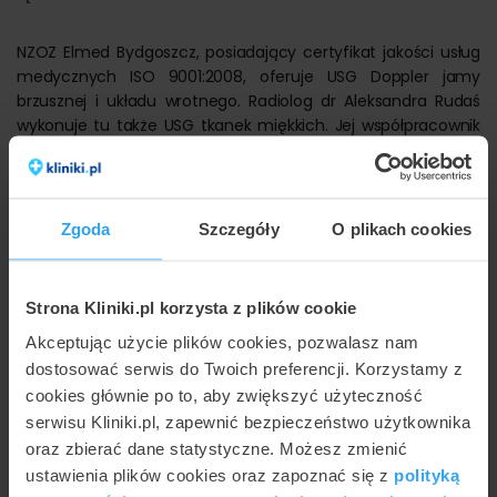
NZOZ Elmed Bydgoszcz, posiadający certyfikat jakości usług
medycznych ISO 9001:2008, oferuje USG Doppler jamy
brzusznej i układu wrotnego. Radiolog dr Aleksandra Rudaś
wykonuje tu także USG tkanek miękkich. Jej współpracownik
radiolog dr Dorota Gorzel przeprowadza w Elmed
USG
Doppler tętnic podobojczykowych
. Oprócz tego w
placówce można poddać się USG dołu pachowego i USG
miednicy mniejszej. Radiolodzy zajmują się tu jeszcze
Zgoda
Szczegóły
O plikach cookies
diagnostyką RTG.
USG naczyniowe kończyn górnych i dolnych metodą
Strona Kliniki.pl korzysta z plików cookie
Dopplera
można wykonać w bydgoskiej klinice Wident, która
Akceptując użycie plików cookies, pozwalasz nam
dysponuje aparatem USG Mindray DC-7. Chirurg naczyniowy
dr Artur Szotkiewicz, po uprzedniej diagnostyce
dostosować serwis do Twoich preferencji. Korzystamy z
dopplerowskiej, leczy tu żylaki kończyn dolnych i pajączki
cookies głównie po to, aby zwiększyć użyteczność
żylne. Placówka oferuje USG tarczycy i szyi.
serwisu Kliniki.pl, zapewnić bezpieczeństwo użytkownika
oraz zbierać dane statystyczne. Możesz zmienić
Do Centrum Medycznego Fontes-med można udać się na
ustawienia plików cookies oraz zapoznać się z
polityką