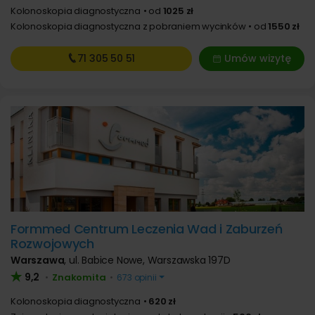
Kolonoskopia diagnostyczna
od
1025 zł
Kolonoskopia diagnostyczna z pobraniem wycinków
od
1550 zł
71 305
50 51
Umów wizytę
Formmed Centrum Leczenia Wad i Zaburzeń
Rozwojowych
Warszawa
,
ul. Babice Nowe, Warszawska 197D
9,2
Znakomita
•
•
673 opinii
Kolonoskopia diagnostyczna
620 zł