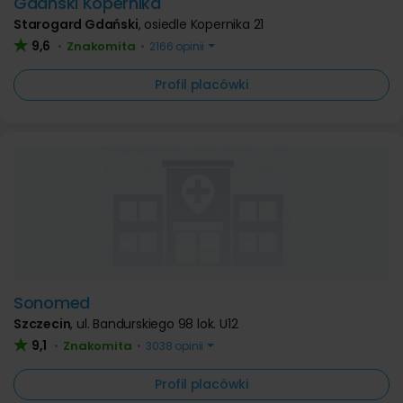
Gdański Kopernika
Starogard Gdański
,
osiedle Kopernika 21
9,6
Znakomita
•
•
2166 opinii
Profil placówki
Sonomed
Szczecin
,
ul. Bandurskiego 98 lok. U12
9,1
Znakomita
•
•
3038 opinii
Profil placówki