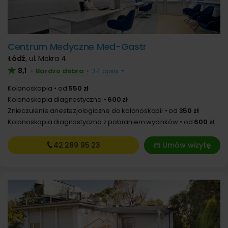
Centrum Medyczne Med-Gastr
Łódź
,
ul. Mokra 4
8,1
Bardzo dobra
•
•
371 opinii
Kolonoskopia
od
550 zł
Kolonoskopia diagnostyczna
600 zł
Znieczulenie anestezjologiczne do kolonoskopii
od
350 zł
Kolonoskopia diagnostyczna z pobraniem wycinków
od
600 zł
42 289
95 23
Umów wizytę