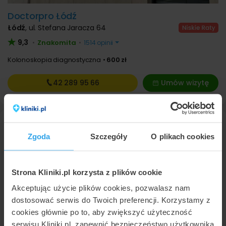
Doctorpro Łódź
Łódź
,
ul. Stefana Jaracza 64
9,3
Znakomita
•
•
1514 opinii
Kolonoskopia diagnostyczna
600 zł
42 289
95 66
Umów wizytę
Zgoda
Szczegóły
O plikach cookies
Strona Kliniki.pl korzysta z plików cookie
Akceptując użycie plików cookies, pozwalasz nam
dostosować serwis do Twoich preferencji. Korzystamy z
Doctorpro Wrocław
cookies głównie po to, aby zwiększyć użyteczność
Wrocław
,
ul. Gen. Jana Henryka Dąbrowskiego 40
serwisu Kliniki.pl, zapewnić bezpieczeństwo użytkownika