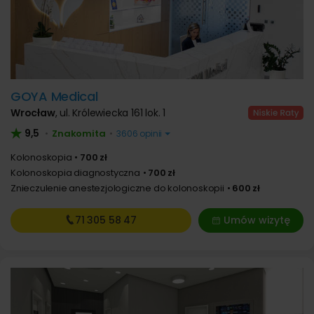
GOYA Medical
Wrocław
,
ul. Królewiecka 161 lok. 1
9,5
Znakomita
•
•
3606 opinii
Kolonoskopia
700 zł
Kolonoskopia diagnostyczna
700 zł
Znieczulenie anestezjologiczne do kolonoskopii
600 zł
71 305
58 47
Umów wizytę