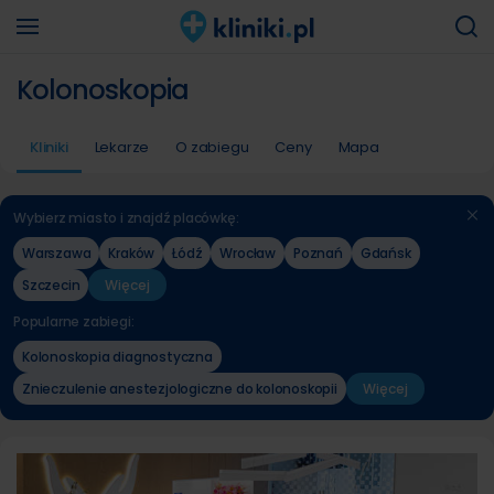
Kolonoskopia
Kliniki
Lekarze
O zabiegu
Ceny
Mapa
Wybierz miasto i znajdź placówkę:
Warszawa
Kraków
Łódź
Wrocław
Poznań
Gdańsk
Szczecin
Więcej
Popularne zabiegi:
Kolonoskopia diagnostyczna
Znieczulenie anestezjologiczne do kolonoskopii
Więcej