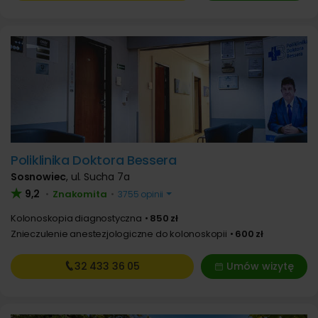
Poliklinika Doktora Bessera
Sosnowiec
,
ul. Sucha 7a
9,2
Znakomita
•
•
3755 opinii
Kolonoskopia diagnostyczna
850 zł
Znieczulenie anestezjologiczne do kolonoskopii
600 zł
32 433
36 05
Umów wizytę