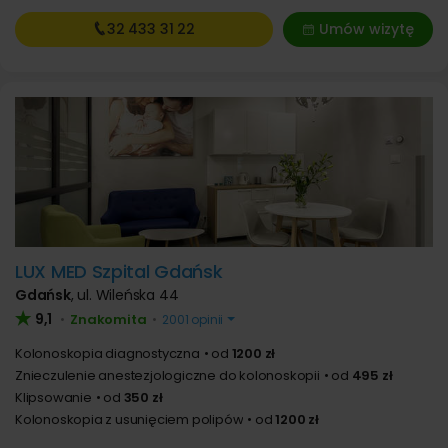
32 433
31 22
Umów wizytę
LUX MED Szpital Gdańsk
Gdańsk
,
ul. Wileńska 44
9,1
Znakomita
•
•
2001 opinii
Kolonoskopia diagnostyczna
od
1200 zł
Znieczulenie anestezjologiczne do kolonoskopii
od
495 zł
Klipsowanie
od
350 zł
Kolonoskopia z usunięciem polipów
od
1200 zł