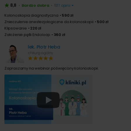
8,8
Bardzo dobra
•
•
1137 opinii
Kolonoskopia diagnostyczna
590 zł
Znieczulenie anestezjologiczne do kolonoskopii
500 zł
Klipsowanie
220 zł
Założenie pętli Endoloop
360 zł
lek. Piotr Heba
chirurg ogólny
Zapraszamy na webinar poświęcony kolonoskopii.