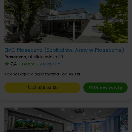
EMC Piaseczno (Szpital św. Anny w Piasecznie)
Piaseczno
,
ul. Mickiewicza 39
7,4
Dobra
•
•
938 opinii
Kolonoskopia diagnostyczna
od
430 zł
22 626
53 05
Umów wizytę