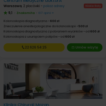
Centrum Medyczne doktorA
Warszawa
,
2 placówki -
pokaż adresy
9,1
Znakomita
•
•
617 opinii
Kolonoskopia diagnostyczna
600 zł
Znieczulenie anestezjologiczne do kolonoskopii
500 zł
Kolonoskopia diagnostyczna z pobraniem wycinków
od
600 zł
Kolonoskopia z usunięciem polipów
od
600 zł
22 626
54 25
Umów wizytę
Klinika Chirurgii Mazan