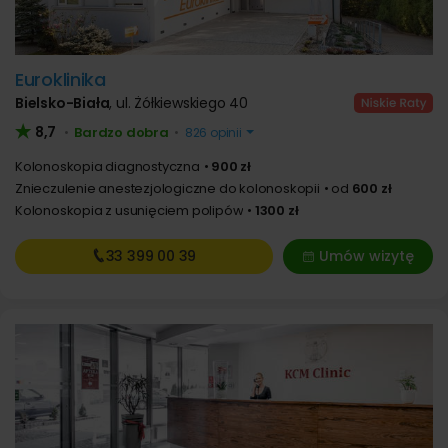
Euroklinika
Bielsko-Biała
,
ul. Żółkiewskiego 40
8,7
Bardzo dobra
•
•
826 opinii
Kolonoskopia diagnostyczna
900 zł
Znieczulenie anestezjologiczne do kolonoskopii
od
600 zł
Kolonoskopia z usunięciem polipów
1300 zł
33 399
00 39
Umów wizytę