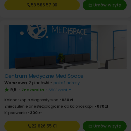
58 585
57 90
Umów wizytę
Centrum Medyczne MediSpace
Warszawa
,
2 placówki -
pokaż adresy
9,5
Znakomita
•
•
5503 opinii
Kolonoskopia diagnostyczna
630 zł
Znieczulenie anestezjologiczne do kolonoskopii
670 zł
Klipsowanie
300 zł
22 626
55 01
Umów wizytę