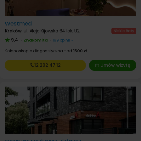
Westmed
Kraków
,
ul. Aleja Kijowska 64 lok. U2
9,4
Znakomita
•
•
199 opinii
Kolonoskopia diagnostyczna
od
1500 zł
12 202
47 12
Umów wizytę