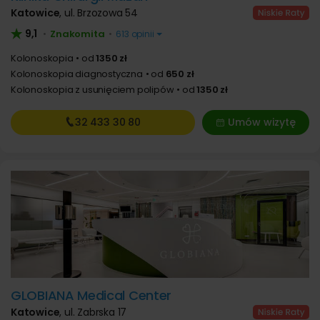
Katowice
,
ul. Brzozowa 54
9,1
Znakomita
•
•
613 opinii
Kolonoskopia
od
1350 zł
Kolonoskopia diagnostyczna
od
650 zł
Kolonoskopia z usunięciem polipów
od
1350 zł
32 433
30 80
Umów wizytę
GLOBIANA Medical Center
Katowice
,
ul. Zabrska 17