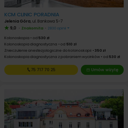
KCM CLINIC PORADNIA
Jelenia Góra
,
ul. Bankowa 5-7
9,0
Znakomita
•
•
2830 opinii
Kolonoskopia
od
530 zł
Kolonoskopia diagnostyczna
od
510 zł
Znieczulenie anestezjologiczne do kolonoskopii
350 zł
Kolonoskopia diagnostyczna z pobraniem wycinków
od
530 zł
75 717
70 25
Umów wizytę