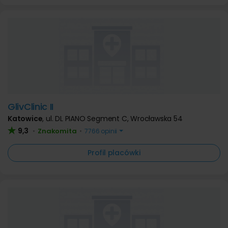
GlivClinic II
Katowice
,
ul. DL PIANO Segment C, Wrocławska 54
9,3
Znakomita
•
•
7766 opinii
Profil placówki