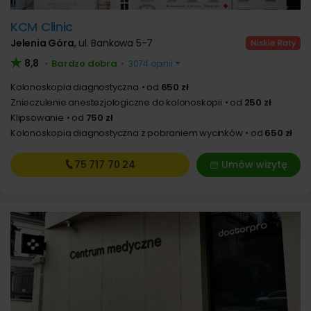
KCM Clinic
Jelenia Góra
,
ul. Bankowa 5-7
8,8
Bardzo dobra
•
•
3074 opinii
Kolonoskopia diagnostyczna
od
650 zł
Znieczulenie anestezjologiczne do kolonoskopii
od
250 zł
Klipsowanie
od
750 zł
Kolonoskopia diagnostyczna z pobraniem wycinków
od
650 zł
75 717
70 24
Umów wizytę