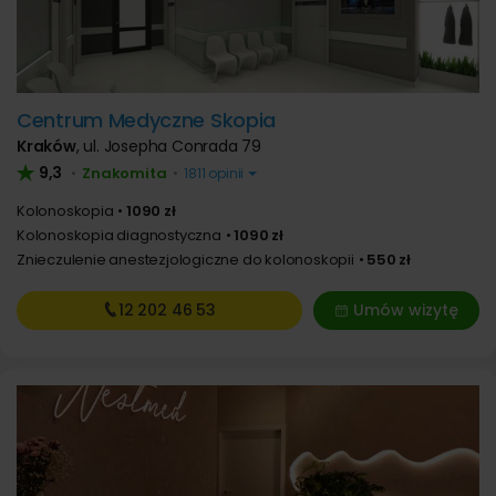
Centrum Medyczne Skopia
Kraków
,
ul. Josepha Conrada 79
9,3
Znakomita
•
•
1811 opinii
Kolonoskopia
1090 zł
Kolonoskopia diagnostyczna
1090 zł
Znieczulenie anestezjologiczne do kolonoskopii
550 zł
12 202
46 53
Umów wizytę