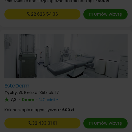
Znieczulenie anestezjologiczne do kolonoskopii
500 zł
22 626
54 36
Umów wizytę
EsteDerm
Tychy
,
Al. Bielska 135b lok. 17
7,2
Dobra
•
•
147 opinii
Kolonoskopia diagnostyczna
600 zł
32 433
31 01
Umów wizytę