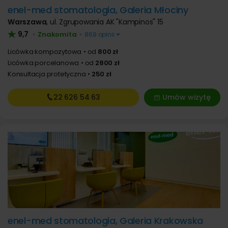
enel-med stomatologia, Galeria Młociny
Warszawa
,
ul. Zgrupowania AK "Kampinos" 15
9,7
Znakomita
•
•
869 opinii
Licówka kompozytowa
od
800 zł
Licówka porcelanowa
od
2800 zł
Konsultacja protetyczna
250 zł
22 626
54 63
Umów wizytę
enel-med stomatologia, Galeria Krakowska