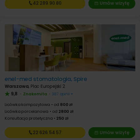
42 289
90 80
Umów wizytę
enel-med stomatologia, Spire
Warszawa
,
Plac Europejski 2
9,8
Znakomita
•
•
387 opinii
Licówka kompozytowa
od
800 zł
Licówka porcelanowa
od
2800 zł
Konsultacja protetyczna
250 zł
22 626
54 57
Umów wizytę