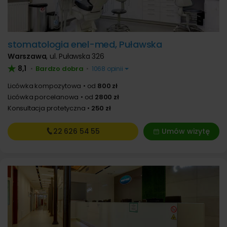
stomatologia enel-med, Puławska
Warszawa
,
ul. Puławska 326
8,1
Bardzo dobra
•
•
1068 opinii
Licówka kompozytowa
od
800 zł
Licówka porcelanowa
od
2800 zł
Konsultacja protetyczna
250 zł
22 626
54 55
Umów wizytę