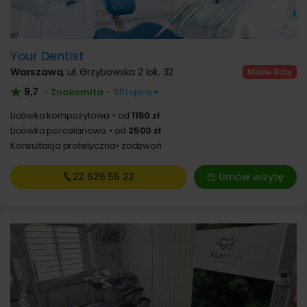
Your Dentist
Warszawa
,
ul. Grzybowska 2 lok. 32
9,7
Znakomita
•
•
551 opinii
Licówka kompozytowa
od
1150 zł
Licówka porcelanowa
od
2500 zł
Konsultacja protetyczna
zadzwoń
22 626
55 22
Umów wizytę