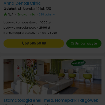
Anna Dental Clinic
Gdańsk
,
ul. Szeroka 119 lok. 120
9,7
Znakomita
•
•
239 opinii
Licówka kompozytowa
1000 zł
Licówka porcelanowa
2600 zł
Konsultacja protetyczna
od
250 zł
58 585
50 88
Umów wizytę
stomatologia enel-med, Homepark Targówek