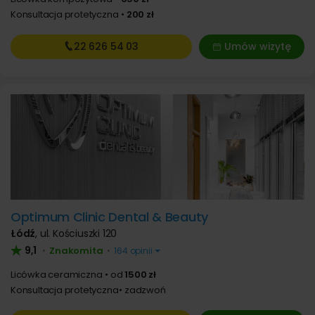
Konsultacja protetyczna
200 zł
22 626
54 03
Umów wizytę
Optimum Clinic Dental & Beauty
Łódź
,
ul. Kościuszki 120
9,1
Znakomita
•
•
164 opinii
Licówka ceramiczna
od
1500 zł
Konsultacja protetyczna
zadzwoń