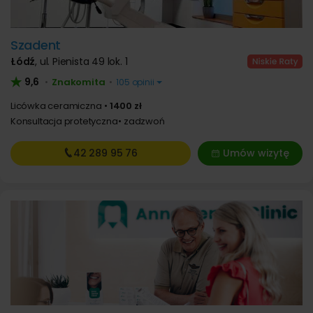
Szadent
Łódź
,
ul. Pienista 49 lok. 1
9,6
Znakomita
•
•
105 opinii
Licówka ceramiczna
1400 zł
Konsultacja protetyczna
zadzwoń
42 289
95 76
Umów wizytę