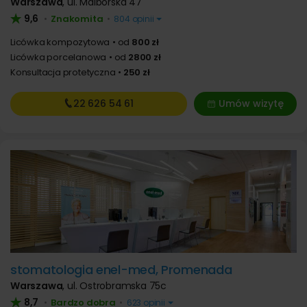
Warszawa
,
ul. Malborska 47
9,6
Znakomita
•
•
804 opinii
Licówka kompozytowa
od
800 zł
Licówka porcelanowa
od
2800 zł
Konsultacja protetyczna
250 zł
22 626
54 61
Umów wizytę
stomatologia enel-med, Promenada
Warszawa
,
ul. Ostrobramska 75c
8,7
Bardzo dobra
•
•
623 opinii