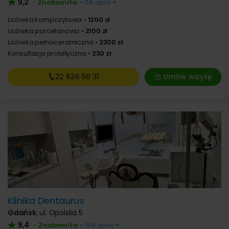
9,2
Znakomita
•
•
58 opinii
Licówka kompozytowa
1200 zł
Licówka porcelanowa
2100 zł
Licówka pełnoceramiczna
2300 zł
Konsultacja protetyczna
230 zł
22 626
50 31
Umów wizytę
Klinika Dentaurus
Gdańsk
,
ul. Opolska 5
9,4
Znakomita
•
•
159 opinii