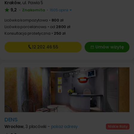
Kraków
,
ul. Pawia 5
9,2
Znakomita
•
•
1605 opinii
Licówka kompozytowa
800 zł
Licówka porcelanowa
od
2800 zł
Konsultacja protetyczna
250 zł
12 202
46 55
Umów wizytę
DENS
Wrocław
,
3 placówki -
pokaż adresy