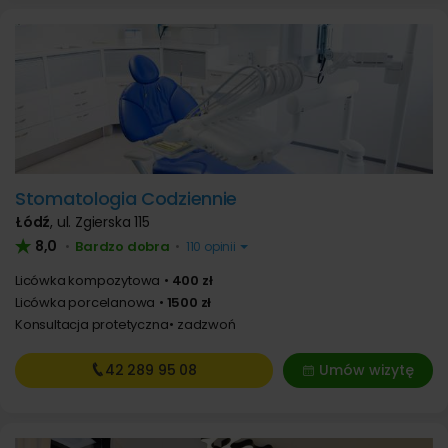
Stomatologia Codziennie
Łódź
,
ul. Zgierska 115
8,0
Bardzo dobra
•
•
110 opinii
Licówka kompozytowa
400 zł
Licówka porcelanowa
1500 zł
Konsultacja protetyczna
zadzwoń
42 289
95 08
Umów wizytę