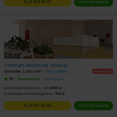
22 626
53 27
Umów wizytę
Centrum Medyczne Severux
Chorzów
,
2 placówki -
pokaż adresy
10
Rewelacyjna
•
•
3938 opinii
Licówka porcelanowa
od
2000 zł
Konsultacja stomatologiczna
150 zł
22 667
53 46
Umów wizytę