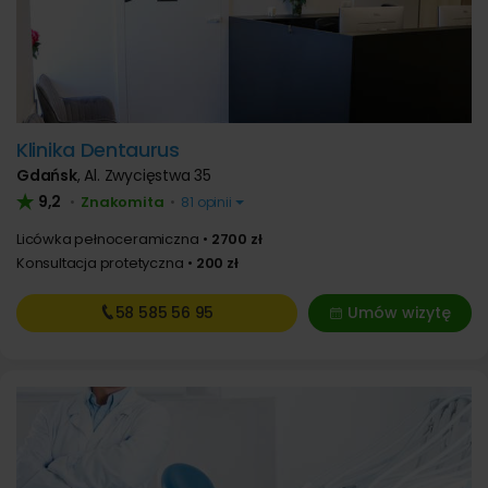
Klinika Dentaurus
Gdańsk
,
Al. Zwycięstwa 35
9,2
Znakomita
•
•
81 opinii
Licówka pełnoceramiczna
2700 zł
Konsultacja protetyczna
200 zł
58 585
56 95
Umów wizytę