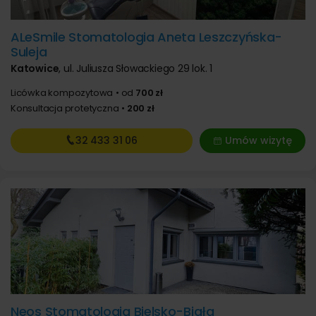
ALeSmile Stomatologia Aneta Leszczyńska-
Suleja
Katowice
,
ul. Juliusza Słowackiego 29 lok. 1
Licówka kompozytowa
od
700 zł
Konsultacja protetyczna
200 zł
32 433
31 06
Umów wizytę
Neos Stomatologia Bielsko-Biała