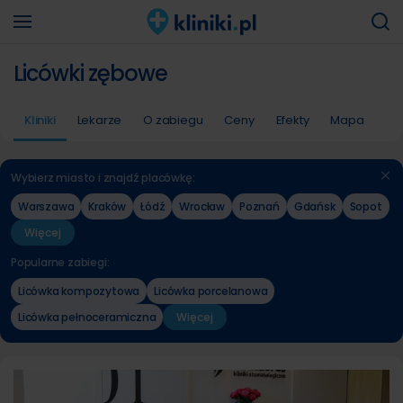
Licówki zębowe
Kliniki
Lekarze
O zabiegu
Ceny
Efekty
Mapa
Wybierz miasto i znajdź placówkę:
Warszawa
Kraków
Łódź
Wrocław
Poznań
Gdańsk
Sopot
Więcej
Popularne zabiegi:
Licówka kompozytowa
Licówka porcelanowa
Licówka pełnoceramiczna
Więcej