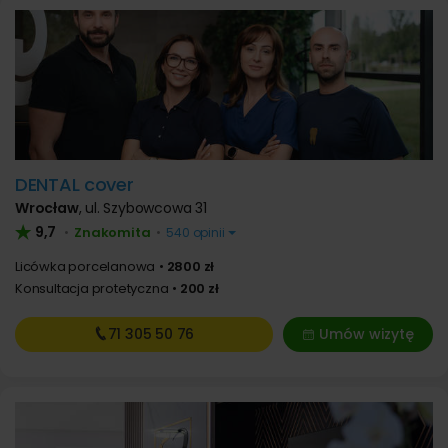
DENTAL cover
Wrocław
,
ul. Szybowcowa 31
9,7
Znakomita
•
•
540 opinii
Licówka porcelanowa
2800 zł
Konsultacja protetyczna
200 zł
71 305
50 76
Umów wizytę