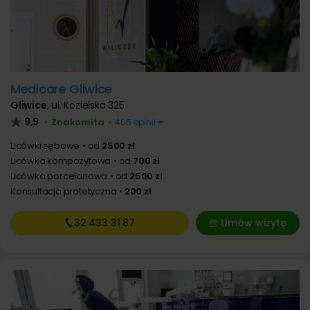
Medicare Gliwice
Gliwice
,
ul. Kozielska 325
9,9
Znakomita
•
•
405 opinii
Licówki zębowe
od
2500 zł
Licówka kompozytowa
od
700 zł
Licówka porcelanowa
od
2500 zł
Konsultacja protetyczna
200 zł
32 433
31 87
Umów wizytę