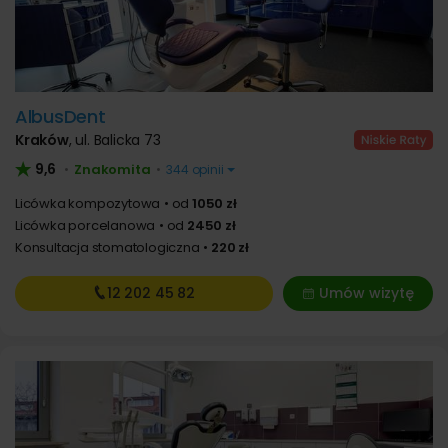
AlbusDent
Kraków
,
ul. Balicka 73
9,6
Znakomita
•
•
344 opinii
Licówka kompozytowa
od
1050 zł
Licówka porcelanowa
od
2450 zł
Konsultacja stomatologiczna
220 zł
12 202
45 82
Umów wizytę