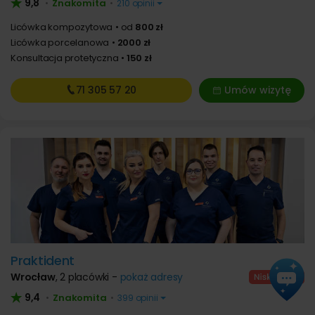
9,8
Znakomita
•
•
210 opinii
Licówka kompozytowa
od
800 zł
Licówka porcelanowa
2000 zł
Konsultacja protetyczna
150 zł
71 305
57 20
Umów wizytę
Praktident
Wrocław
,
2 placówki -
pokaż adresy
9,4
Znakomita
•
•
399 opinii