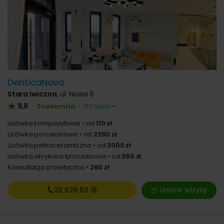
DenticaNova
Stara Iwiczna
,
ul. Nowa 6
9,8
Znakomita
•
•
182 opinii
Licówka kompozytowa
od
110 zł
Licówka porcelanowa
od
2250 zł
Licówka pełnoceramiczna
od
3000 zł
Licówka akrylowa tymczasowa
od
350 zł
Konsultacja protetyczna
260 zł
22 626
53 18
Umów wizytę