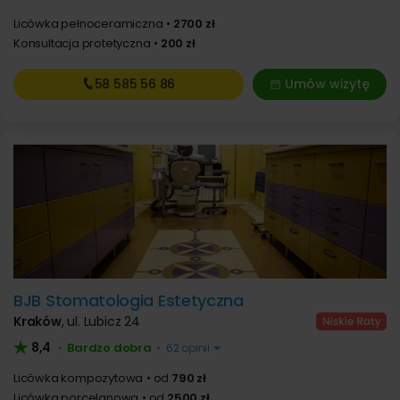
Licówka pełnoceramiczna
2700 zł
Konsultacja protetyczna
200 zł
58 585
56 86
Umów wizytę
BJB Stomatologia Estetyczna
Kraków
,
ul. Lubicz 24
8,4
Bardzo dobra
•
•
62 opinii
Licówka kompozytowa
od
790 zł
Licówka porcelanowa
od
2500 zł