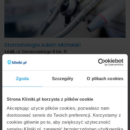
Stomatologia Adam Michalski
Łódź
,
ul. Sierakowskiego 8 lok. 10
9,6
Znakomita
•
•
107 opinii
Licówka kompozytowa
480 zł
Licówka porcelanowa
1900 zł
Zgoda
Szczegóły
O plikach cookies
Konsultacja protetyczna
zadzwoń
42 289
95 03
Umów wizytę
Strona Kliniki.pl korzysta z plików cookie
Akceptując użycie plików cookies, pozwalasz nam
dostosować serwis do Twoich preferencji. Korzystamy z
cookies głównie po to, aby zwiększyć użyteczność
serwisu Kliniki.pl, zapewnić bezpieczeństwo użytkownika