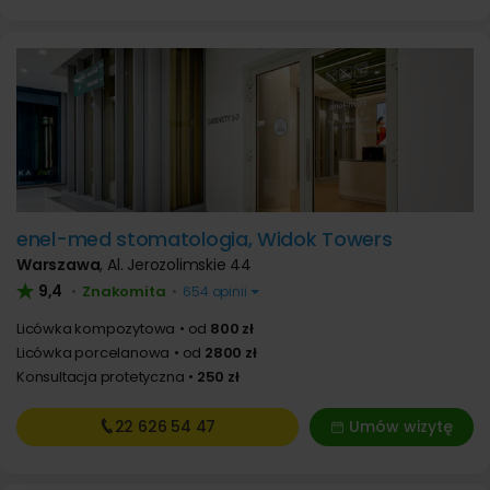
enel-med stomatologia, Widok Towers
Warszawa
,
Al. Jerozolimskie 44
9,4
Znakomita
•
•
654 opinii
Licówka kompozytowa
od
800 zł
Licówka porcelanowa
od
2800 zł
Konsultacja protetyczna
250 zł
22 626
54 47
Umów wizytę