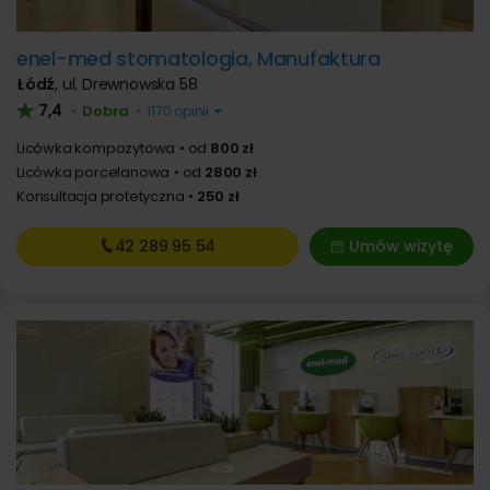
enel-med stomatologia, Manufaktura
Łódź
,
ul. Drewnowska 58
7,4
Dobra
•
•
1170 opinii
Licówka kompozytowa
od
800 zł
Licówka porcelanowa
od
2800 zł
Konsultacja protetyczna
250 zł
42 289
95 54
Umów wizytę