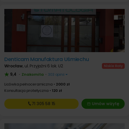
Denticam Manufaktura Uśmiechu
Wrocław
,
ul. Przyjaźni 6 lok. U2
9,4
Znakomita
•
•
303 opinii
Licówka pełnoceramiczna
2000 zł
Konsultacja protetyczna
120 zł
71 305
58 15
Umów wizytę