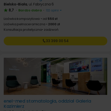
Bielsko-Biała
,
ul. Fabryczna 6
8,7
Bardzo dobra
•
•
132 opinii
Licówka kompozytowa
od
550 zł
Licówka pełnoceramiczna
2000 zł
Konsultacja protetyczna
zadzwoń
33 399
00 54
enel-med stomatologia, oddział Galeria
Kazimierz