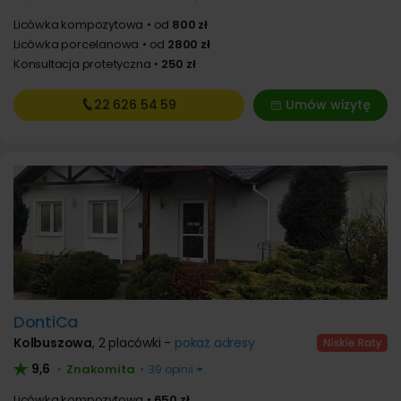
Licówka kompozytowa
od
800 zł
Licówka porcelanowa
od
2800 zł
Konsultacja protetyczna
250 zł
22 626
54 59
Umów wizytę
DontiCa
Kolbuszowa
,
2 placówki -
pokaż adresy
9,6
Znakomita
•
•
39 opinii
Licówka kompozytowa
650 zł