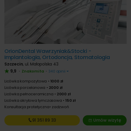
OrionDental Wawrzyniak&Stocki -
Implantologia, Ortodoncja, Stomatologia
Szczecin
,
ul. Małopolska 43
9,9
Znakomita
•
•
340 opinii
Licówka kompozytowa
1000 zł
Licówka porcelanowa
2000 zł
Licówka pełnoceramiczna
2000 zł
Licówka akrylowa tymczasowa
150 zł
Konsultacja protetyczna
zadzwoń
91 351
89 33
Umów wizytę