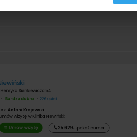
Niewiński
l. Henryka Sienkiewicza 54
Bardzo dobra
•
•
226 opinii
lek. Antoni Krajewski
Umów wizytę
w Klinika Niewiński:
25 629
…
Umów wizytę
pokaż
numer