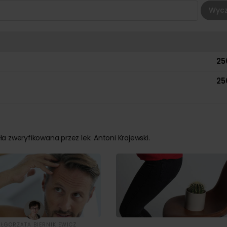
Wycz
25
25
ła zweryfikowana przez lek. Antoni Krajewski.
ŁGORZATA BIERNIKIEWICZ