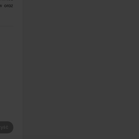
w oraz
yść