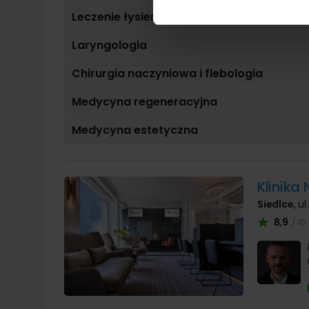
Leczenie łysienia
Laryngologia
Chirurgia naczyniowa i flebologia
Medycyna regeneracyjna
Medycyna estetyczna
Klinika 
Siedlce
, u
8,9
/ 10