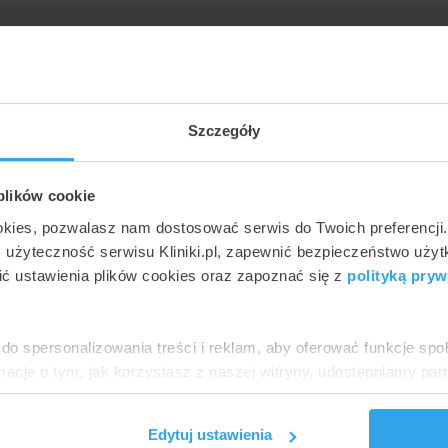
35
Szczegóły
 plików cookie
okies, pozwalasz nam dostosować serwis do Twoich preferencji
ć użyteczność serwisu Kliniki.pl, zapewnić bezpieczeństwo uży
ć ustawienia plików cookies oraz zapoznać się z
polityką pryw
do spersonalizowania treści i reklam, aby oferować funkcje sp
ormacje o tym, jak korzystasz z naszej witryny, udostępniamy p
Partnerzy mogą połączyć te informacje z innymi danymi otrzym
nia z ich usług.
Edytuj ustawienia