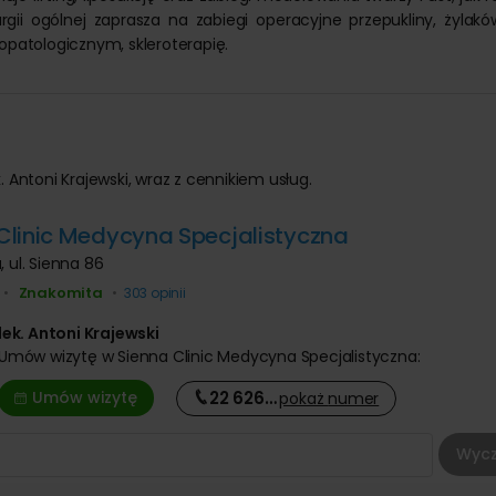
rgii ogólnej zaprasza na zabiegi operacyjne przepukliny, żylakó
patologicznym, skleroterapię.
. Antoni Krajewski, wraz z cennikiem usług.
Clinic Medycyna Specjalistyczna
a
, ul. Sienna 86
Znakomita
•
•
303 opinii
lek. Antoni Krajewski
Umów wizytę
w Sienna Clinic Medycyna Specjalistyczna:
22 626
…
Umów wizytę
pokaż
numer
Wycz