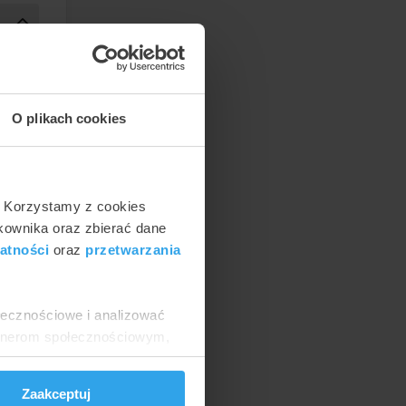
0
zł
O plikach cookies
. Korzystamy z cookies
tkownika oraz zbierać dane
atności
oraz
przetwarzania
ołecznościowe i analizować
artnerom społecznościowym,
anymi od Ciebie lub
Zaakceptuj