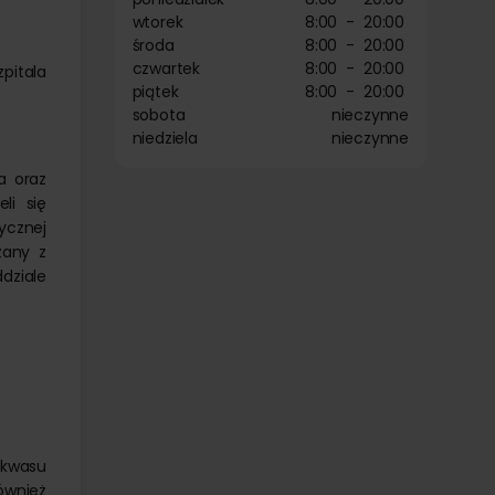
wtorek
8:00
-
20:00
środa
8:00
-
20:00
czwartek
8:00
-
20:00
zpitala
piątek
8:00
-
20:00
sobota
nieczynne
niedziela
nieczynne
a oraz
li się
ycznej
zany z
dziale
e kwasu
również