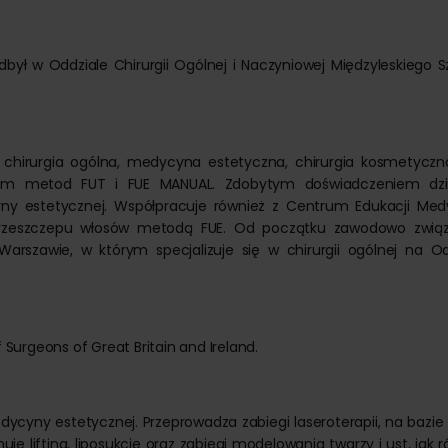
dbył w Oddziale Chirurgii Ogólnej i Naczyniowej Międzyleskiego S
 chirurgia ogólna, medycyna estetyczna, chirurgia kosmetyczn
iem metod FUT i FUE MANUAL. Zdobytym doświadczeniem dzie
ny estetycznej. Współpracuje również z Centrum Edukacji Med
przeszczepu włosów metodą FUE. Od początku zawodowo zwią
arszawie, w którym specjalizuje się w chirurgii ogólnej na Od
Surgeons of Great Britain and Ireland.
edycyny estetycznej. Przeprowadza zabiegi laseroterapii, na bazi
e lifting, liposukcję oraz zabiegi modelowania twarzy i ust, jak 