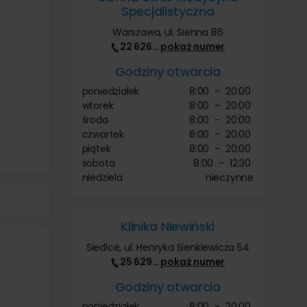
Specjalistyczna
Warszawa, ul. Sienna 86
22 626
…
pokaż
numer
Godziny otwarcia
poniedziałek
8:00
-
20:00
wtorek
8:00
-
20:00
środa
8:00
-
20:00
czwartek
8:00
-
20:00
piątek
8:00
-
20:00
sobota
8:00
-
12:30
niedziela
nieczynne
Klinika Niewiński
Siedlce, ul. Henryka Sienkiewicza 54
25 629
…
pokaż
numer
Godziny otwarcia
poniedziałek
8:00
-
20:00