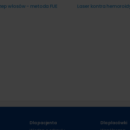
zep włosów - metoda FUE
Laser kontra hemoroid
Dla pacjenta
Dla placówki