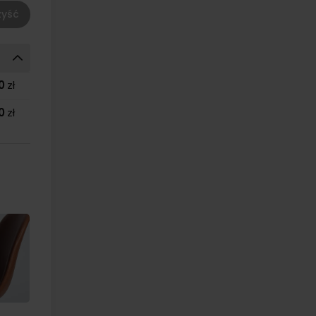
yść
0
zł
0
zł