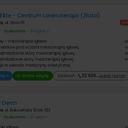
 Elite - Centrum Laseroterapii (Złota)
wa
,
ul. Złota 61
Znakomita
•
•
518 opinii
wy - mezoterapia igłowa
o
 worków pod oczami mezoterapią igłową
o
odmładzanie skóry mezoterapią igłową
o
odmładzanie skóry mezoterapią igłową
o
ja w zakresie medycyny estetycznej
22 626
…
ły »
Umów wizytę
Zadzwoń:
pokaż
numer
y Derm
wa
,
ul. Bukowińska 12 lok. 103
Znakomita
•
•
25 opinii
ia igłowa
o