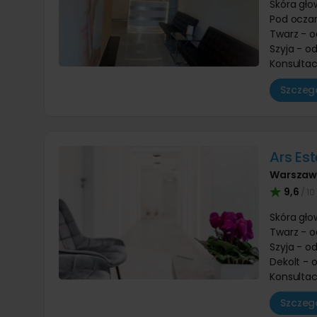
Skóra gło
Pod oczam
Twarz - o
Szyja - o
Konsultac
Szczegó
Ars Es
Warsza
9,6
/ 10
Skóra gło
Twarz - o
Szyja - o
Dekolt - 
Konsultac
Szczegó