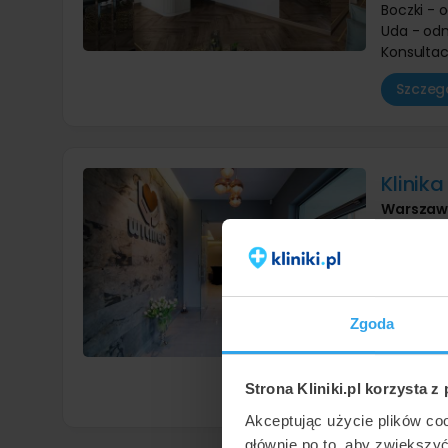
Boczki - 
Uda - odm
Konsultac
Szczegó
Klinik
Warsza
9,0
/ 10
Mezoterap
Skóra gło
Pod oczam
Zgoda
Twarz - o
Konsultac
Szczegó
Strona Kliniki.pl korzysta z
Akceptując użycie plików co
głównie po to, aby zwiększy