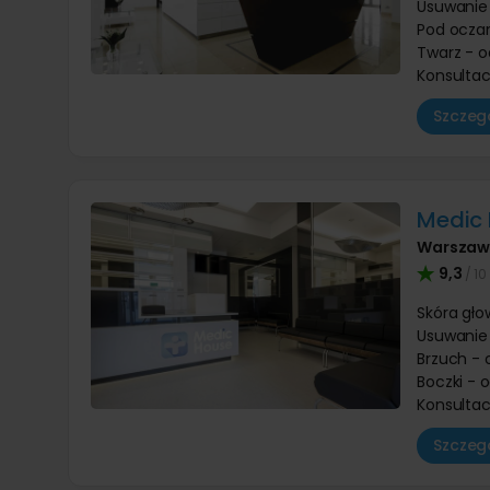
Usuwanie
Pod oczam
Twarz - o
Konsultac
Szczegó
Medic
Warsza
9,3
/ 10
Skóra gło
Usuwanie
Brzuch - 
Boczki - 
Konsultac
Szczegó