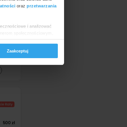
atności
oraz
przetwarzania
ołecznościowe i analizować
artnerom społecznościowym,
d
890 zł
anymi od Ciebie lub
d
890 zł
d
890 zł
Zaakceptuj
d
890 zł
d
260 zł
500 zł