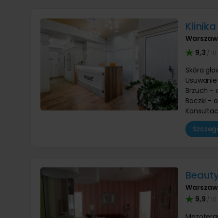
Klinika
Warsza
9,3
/ 10
Skóra gło
Usuwanie
Brzuch - 
Boczki - 
Konsultac
Szczegó
Beaut
Warsza
9,9
/ 10
Mezoterap