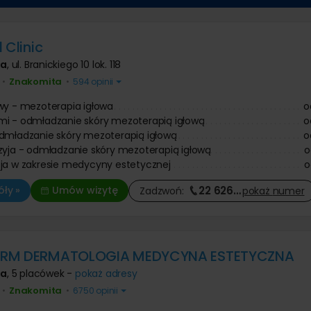
Operacje i leczenie ślinianek
 prostaty
Ortopeda
 dziecięca
 znamion i pieprzyków
Tomografia komputerowa
Urolog
 zmarszczek botoksem
Diagnostyka COVID-19
Pozostałe kategorie
ologia
Chirurg onkolog
niekcyjna
 Clinic
Onkolog kliniczny
Chirurgia szczękowa
nie twarzy
Pozostałe kategorie
e kaszaka
wa
,
ul. Branickiego 10 lok. 118
Trycholog
Operacja zmiany płci
anie ust kwasem
e tłuszczaka
Psychoterapia
Psychiatra
Znakomita
Leczenie chorób kręgosłupa
 zmarszczek kwasem
•
•
594 opinii
ie znamienia barwnikowego
Fizjoterapia
owym
Antykoncepcja
e brodawki wirusowej / kurzajki
Fizykoterapia
wy - mezoterapia igłowa
o
Leczenie nietrzymania moczu
Leczenie bólu
i - odmładzanie skóry mezoterapią igłową
o
Onkologia
Masaże
dmładzanie skóry mezoterapią igłową
o
Leczenie niepłodności
Medycyna pracy
zyja - odmładzanie skóry mezoterapią igłową
o
Leczenie zaburzeń odżywiania
ja w zakresie medycyny estetycznej
o
Leczenie bólu
22 626
…
ły »
Umów wizytę
Zadzwoń:
pokaż
numer
RM DERMATOLOGIA MEDYCYNA ESTETYCZNA
wa
,
5 placówek -
pokaż adresy
Znakomita
•
•
6750 opinii