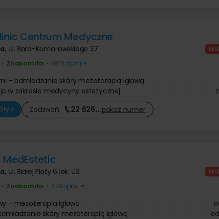
linic Centrum Medyczne
wa
,
ul. Bora-Komorowskiego 37
Znakomita
•
•
2819 opinii
i - odmładzanie skóry mezoterapią igłową
ja w zakresie medycyny estetycznej
22 626
…
ły »
Zadzwoń:
pokaż
numer
 MedEstetic
wa
,
ul. Białej Floty 6 lok. U2
Znakomita
•
•
379 opinii
wy - mezoterapia igłowa
o
odmładzanie skóry mezoterapią igłową
o