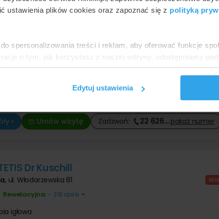
ć ustawienia plików cookies oraz zapoznać się z
polityką pryw
um Dermatologiczne FEBUMED
wa
,
5 placówek -
pokaż adresy
Znakomita
•
•
5481 opinii
do spersonalizowania treści i reklam, aby oferować funkcje sp
ormacje o tym, jak korzystasz z naszej witryny, udostępniamy p
ia igłowa
o
Partnerzy mogą połączyć te informacje z innymi danymi otrzym
wy - mezoterapia igłowa
o
nia z ich usług.
dmładzanie skóry mezoterapią igłową
o
Edytuj ustawienia
dmładzanie skóry mezoterapią igłową
o
ja w zakresie medycyny estetycznej
o
22 626
…
ły »
Umów wizytę
Zadzwoń:
pokaż
numer
ETIS Dr Kuschill
wa
,
ul. Włodarzewska 81
Rewelacyjna
•
•
218 opinii
ia igłowa