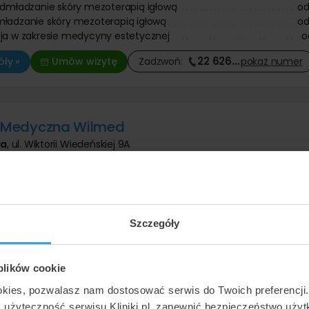
odmładzanie skóry mezoterapią igłową
o
ładzanie skóry mezoterapią igłową
o
ja w zakresie medycyny estetycznej
o
22 626
…
ły »
Umów wizytę
Zadzwoń:
pokaż
numer
a Medyczna Wilmed
wa
,
ul. Wiktorii Wiedeńskiej 9A
Znakomita
•
•
335 opinii
ia igłowa
wy - mezoterapia igłowa
i - odmładzanie skóry mezoterapią igłową
Szczegóły
dmładzanie skóry mezoterapią igłową
ja w zakresie medycyny estetycznej
22 626
…
ły »
Umów wizytę
 plików cookie
Zadzwoń:
pokaż
numer
okies, pozwalasz nam dostosować serwis do Twoich preferencji
ć użyteczność serwisu Kliniki.pl, zapewnić bezpieczeństwo uży