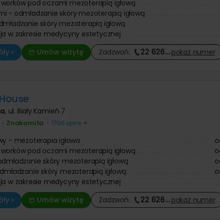
 worków pod oczami mezoterapią igłową
i - odmładzanie skóry mezoterapią igłową
dmładzanie skóry mezoterapią igłową
ja w zakresie medycyny estetycznej
22 626
…
ły »
Umów wizytę
Zadzwoń:
pokaż
numer
 House
wa
,
ul. Biały Kamień 7
Znakomita
•
•
1706 opinii
wy - mezoterapia igłowa
o
 worków pod oczami mezoterapią igłową
o
odmładzanie skóry mezoterapią igłową
o
odmładzanie skóry mezoterapią igłową
o
ja w zakresie medycyny estetycznej
22 626
…
ły »
Umów wizytę
Zadzwoń:
pokaż
numer