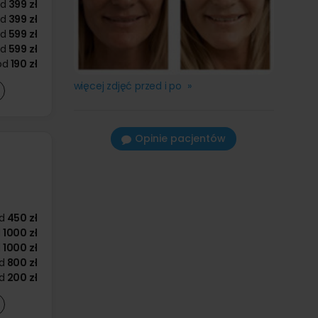
od
399 zł
od
399 zł
od
599 zł
od
599 zł
od
190 zł
więcej zdjęć przed i po »
Opinie pacjentów
d
450 zł
d
1000 zł
d
1000 zł
d
800 zł
d
200 zł