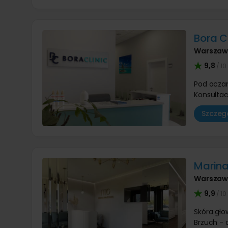
Bora C
Warsza
9,8
/ 10
Pod oczam
Konsultac
Szczegó
Marina
Warsza
9,9
/ 10
Skóra gło
Brzuch - 