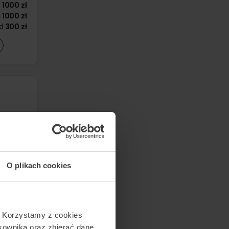
d
1000 zł
d
1000 zł
d
300 zł
zadzwoń
zadzwoń
zadzwoń
O plikach cookies
zadzwoń
zadzwoń
. Korzystamy z cookies
tkownika oraz zbierać dane