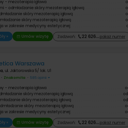
wy - mezoterapia igłowa
i - odmładzanie skóry mezoterapią igłową
dmładzanie skóry mezoterapią igłową
dmładzanie skóry mezoterapią igłową
ja w zakresie medycyny estetycznej
22 626
…
ły »
Umów wizytę
Zadzwoń:
pokaż
numer
tetica Warszawa
wa
,
ul. Jaktorowska 5/ lok. U1
Znakomita
•
•
585 opinii
wy - mezoterapia igłowa
o
dmładzanie skóry mezoterapią igłową
o
dmładzanie skóry mezoterapią igłową
o
odmładzanie skóry mezoterapią igłową
o
ja w zakresie medycyny estetycznej
o
22 626
…
ły »
Umów wizytę
Zadzwoń:
pokaż
numer