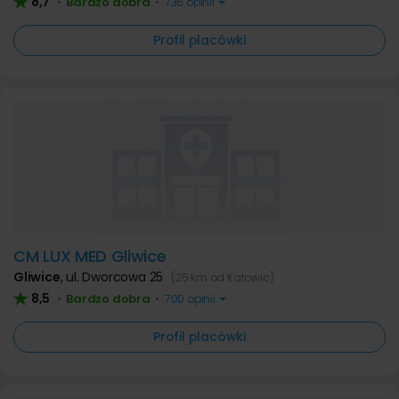
8,7
Bardzo dobra
•
•
736 opinii
Profil placówki
CM LUX MED Gliwice
Gliwice
,
ul. Dworcowa 25
(25 km od Katowic)
8,5
Bardzo dobra
•
•
700 opinii
Profil placówki