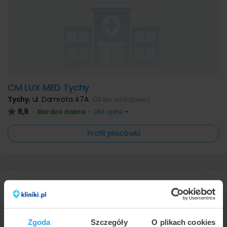
CM LUX MED Tychy
Tychy
,
ul. Damrota 47A
(14 km od Katowic)
8,9
Bardzo dobra
•
•
384 opinii
Profil placówki
Medycyna pracy Katowice - cena
Prezentujemy poniżej ceny związane z
Zgoda
Szczegóły
O plikach cookies