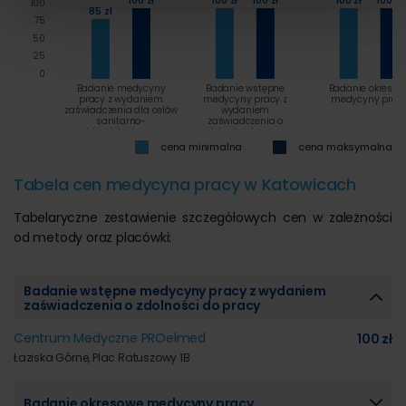
100 zł
100 zł
100 zł
100 zł
100 zł
korzystania z ich usług.
100
85 zł
75
50
25
0
Badanie medycyny
Badanie wstępne
Badanie okresow
pracy z wydaniem
medycyny pracy z
medycyny prac
zaświadczenia dla celów
wydaniem
sanitarno-
zaświadczenia o
epidemiologicznych
zdolności do pracy
cena minimalna
cena maksymalna
Tabela cen medycyna pracy w Katowicach
Tabelaryczne zestawienie szczegółowych cen w zależności
od metody oraz placówki:
Badanie wstępne medycyny pracy z wydaniem
zaświadczenia o zdolności do pracy
Centrum Medyczne PROelmed
100 zł
Łaziska Górne, Plac Ratuszowy 1B
Badanie okresowe medycyny pracy