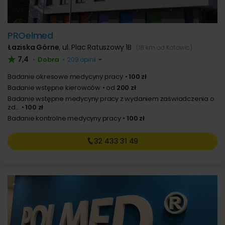
PROelmed
Łaziska Górne
,
ul. Plac Ratuszowy 1B
(18 km od Katowic)
7,4
Dobra
•
•
209 opinii
Badanie okresowe medycyny pracy
100 zł
Badanie wstępne kierowców
od
200 zł
Badanie wstępne medycyny pracy z wydaniem zaświadczenia o
zd...
100 zł
Badanie kontrolne medycyny pracy
100 zł
32 433
31 49