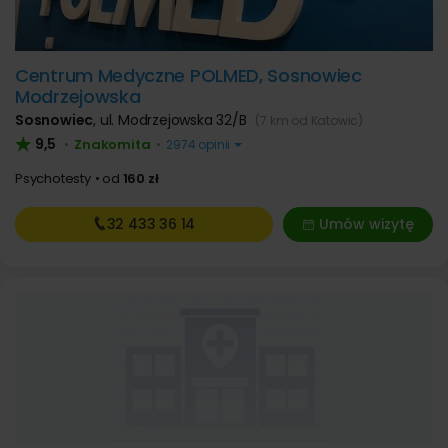
Centrum Medyczne POLMED, Sosnowiec
Modrzejowska
Sosnowiec
,
ul. Modrzejowska 32/B
(7 km od Katowic)
9,5
Znakomita
•
•
2974 opinii
Psychotesty
od
160 zł
32 433
36 14
Umów wizytę