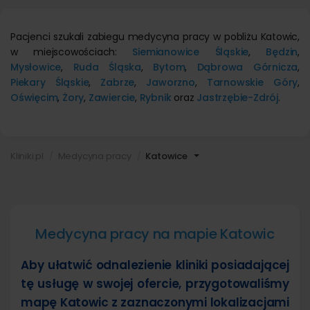
Pacjenci szukali zabiegu medycyna pracy w pobliżu Katowic,
w miejscowościach:
Siemianowice Śląskie
,
Będzin
,
Mysłowice
,
Ruda Śląska
,
Bytom
,
Dąbrowa Górnicza
,
Piekary Śląskie
,
Zabrze
,
Jaworzno
,
Tarnowskie Góry
,
Oświęcim
,
Żory
,
Zawiercie
,
Rybnik
oraz
Jastrzębie-Zdrój
.
Kliniki.pl
Medycyna pracy
Katowice
Medycyna pracy na mapie Katowic
Aby ułatwić odnalezienie kliniki posiadającej
tę usługę w swojej ofercie, przygotowaliśmy
mapę Katowic z zaznaczonymi lokalizacjami