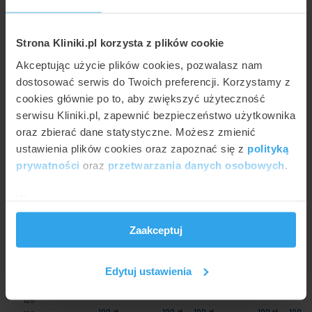
procedurą medycyna pracy w Katowicach na
podstawie cenników z 3 placówek. Najniższa
cena to 85 zł za badanie medycyny pracy z
Strona Kliniki.pl korzysta z plików cookie
wydaniem zaświadczenia dla celów sanitarno-
Akceptując użycie plików cookies, pozwalasz nam
epidemiologicznych natomiast najwyższa cena
dostosować serwis do Twoich preferencji. Korzystamy z
w Katowicach wynosi do 250 zł (psychotesty).
cookies głównie po to, aby zwiększyć użyteczność
serwisu Kliniki.pl, zapewnić bezpieczeństwo użytkownika
oraz zbierać dane statystyczne. Możesz zmienić
Ile kosztuje medycyna pracy w Katowicach?
ustawienia plików cookies oraz zapoznać się z
polityką
Poniższy wykres przedstawia wizualnie minimalne i
prywatności
oraz
przetwarzania danych osobowych
.
maksymalne ceny najpopularniejszych metod w ramach
usługi medycyna pracy w katowickich placówkach:
Wykorzystujemy pliki cookie do spersonalizowania treści
i reklam, aby oferować funkcje społecznościowe i
Zaakceptuj
analizować ruch w naszej witrynie. Informacje o tym, jak
250
225
korzystasz z naszej witryny, udostępniamy partnerom
200
społecznościowym, reklamowym i analitycznym.
Edytuj ustawienia
175
Partnerzy mogą połączyć te informacje z innymi danymi
150
otrzymanymi od Ciebie lub uzyskanymi podczas
125