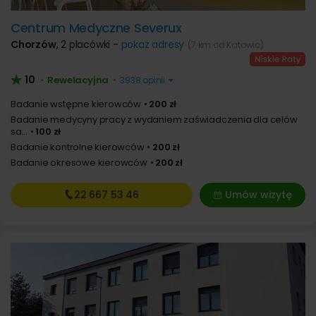
Centrum Medyczne Severux
Chorzów
,
2 placówki -
pokaż adresy
(7 km od Katowic)
10
Rewelacyjna
•
•
3938 opinii
Badanie wstępne kierowców
200 zł
Badanie medycyny pracy z wydaniem zaświadczenia dla celów
sa...
100 zł
Badanie kontrolne kierowców
200 zł
Badanie okresowe kierowców
200 zł
22 667
53 46
Umów wizytę