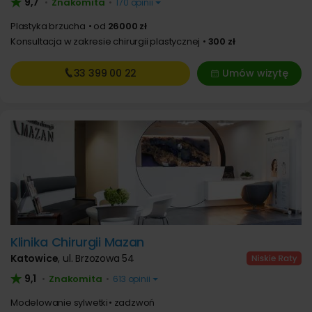
9,7
Znakomita
•
•
170 opinii
Plastyka brzucha
od
26000 zł
Konsultacja w zakresie chirurgii plastycznej
300 zł
33 399
00 22
Umów wizytę
Klinika Chirurgii Mazan
Katowice
,
ul. Brzozowa 54
9,1
Znakomita
•
•
613 opinii
Modelowanie sylwetki
zadzwoń