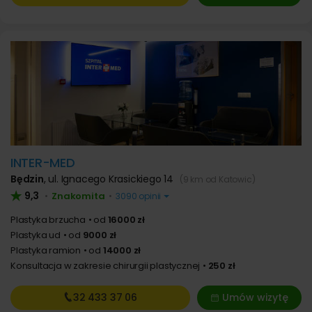
INTER-MED
Będzin
,
ul. Ignacego Krasickiego 14
(9 km od Katowic)
9,3
Znakomita
•
•
3090 opinii
Plastyka brzucha
od
16000 zł
Plastyka ud
od
9000 zł
Plastyka ramion
od
14000 zł
Konsultacja w zakresie chirurgii plastycznej
250 zł
32 433
37 06
Umów wizytę