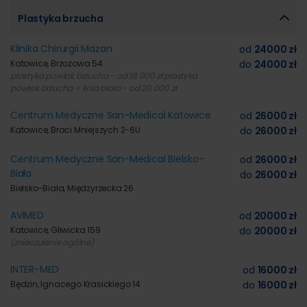
Plastyka brzucha
Klinika Chirurgii Mazan
od
24000 zł
Katowice, Brzozowa 54
do
24000 zł
plastyka powłok brzucha - od 18 000 zł plastyka
powłok brzucha + linia biała - od 20 000 zł
Centrum Medyczne San-Medical Katowice
od
26000 zł
Katowice, Braci Mniejszych 2-6U
do
26000 zł
Centrum Medyczne San-Medical Bielsko-
od
26000 zł
Biała
do
26000 zł
Bielsko-Biała, Międzyrzecka 26
AVIMED
od
20000 zł
Katowice, Gliwicka 159
do
20000 zł
(znieczulenie ogólne)
INTER-MED
od
16000 zł
Będzin, Ignacego Krasickiego 14
do
16000 zł