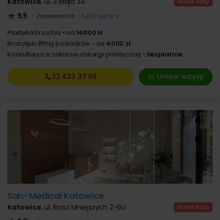
Katowice
,
ul. 3 Maja 34
9,5
Znakomita
•
•
6203 opinii
Plastyka brzucha
od
14000 zł
Brazylijski lifting pośladków
od
4000 zł
Konsultacja w zakresie chirurgii plastycznej
bezpłatnie
32 433
37 09
Umów wizytę
San-Medical Katowice
Katowice
,
ul. Braci Mniejszych 2-6U