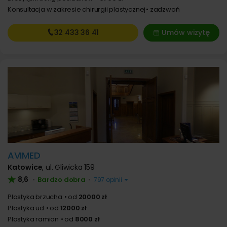
Konsultacja w zakresie chirurgii plastycznej
zadzwoń
32 433
36 41
Umów wizytę
AVIMED
Katowice
,
ul. Gliwicka 159
8,6
Bardzo dobra
•
•
797 opinii
Plastyka brzucha
od
20000 zł
Plastyka ud
od
12000 zł
Plastyka ramion
od
8000 zł