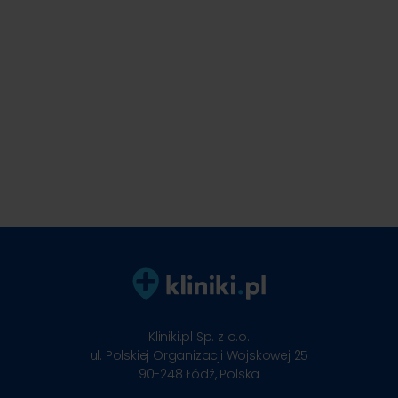
Kliniki.pl Sp. z o.o.
ul. Polskiej Organizacji Wojskowej 25
90-248
Łódź, Polska