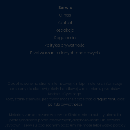
Serwis
O nas
Kontakt
Redakcja
Regulamin
Polityka prywatności
Przetwarzanie danych osobowych
Opublikowane na stronie internetowej Kliniki.pl materiały, informacje
oraz ceny nie stanowią oferty handlowej w rozumieniu przepisów
Kodeksu Cywilnego.
Korzystanie z serwisu jest równoznaczne z akceptacją
regulaminu
oraz
polityki prywatności
.
Materiały zamieszczone w serwisie Kliniki.pl nie są substytutem dla
profesjonalnych porad medycznych, diagnozowania lub leczenia.
Użytkownik serwisu pod żadnym pozorem nie może lekceważyć porady