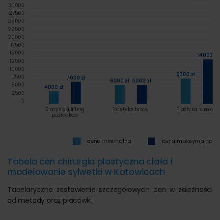
30000
27500
25000
22500
20000
17500
15000
14000 zł
12500
10000
8000 zł
7500
7000 zł
6000 zł
6000 zł
5000
4000 zł
2500
0
Brazylijski lifting
Plastyka brody
Plastyka ramion
pośladków
cena minimalna
cena maksymalna
Tabela cen chirurgia plastyczna ciała i
modelowanie sylwetki w Katowicach
Tabelaryczne zestawienie szczegółowych cen w zależności
od metody oraz placówki: