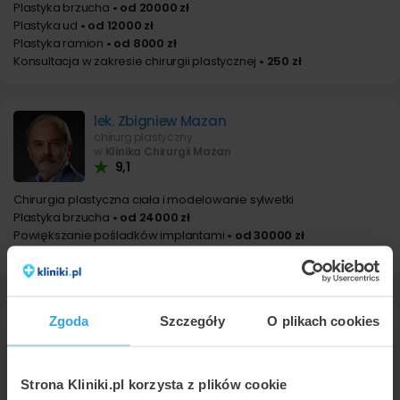
Plastyka brzucha
• od 20000 zł
Plastyka ud
• od 12000 zł
Plastyka ramion
• od 8000 zł
Konsultacja w zakresie chirurgii plastycznej
• 250 zł
lek. Zbigniew Mazan
chirurg plastyczny
w
Klinika Chirurgii Mazan
9,1
Chirurgia plastyczna ciała i modelowanie sylwetki
Plastyka brzucha
• od 24000 zł
Powiększanie pośladków implantami
• od 30000 zł
Konsultacja w zakresie chirurgii plastycznej
• od 300 zł
Zgoda
Szczegóły
O plikach cookies
Chirurgia plastyczna ciała i
modelowanie sylwetki Katowice -
cena
Strona Kliniki.pl korzysta z plików cookie