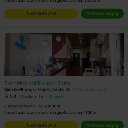
Konsultacja w zakresie chirurgii plastycznej
zadzwoń
33 399
00 98
Umów wizytę
San-Medical Bielsko-Biała
Bielsko-Biała
,
ul. Międzyrzecka 26
(50 km od Katowic)
9,8
Znakomita
•
•
118 opinii
Plastyka brzucha
od
26000 zł
Konsultacja w zakresie chirurgii plastycznej
300 zł
33 399
00 60
Umów wizytę