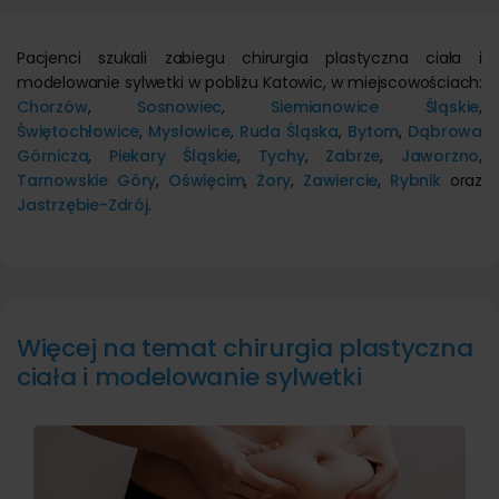
Pacjenci szukali zabiegu chirurgia plastyczna ciała i
modelowanie sylwetki w pobliżu Katowic, w miejscowościach:
Chorzów
,
Sosnowiec
,
Siemianowice Śląskie
,
Świętochłowice
,
Mysłowice
,
Ruda Śląska
,
Bytom
,
Dąbrowa
Górnicza
,
Piekary Śląskie
,
Tychy
,
Zabrze
,
Jaworzno
,
Tarnowskie Góry
,
Oświęcim
,
Żory
,
Zawiercie
,
Rybnik
oraz
Jastrzębie-Zdrój
.
Więcej na temat chirurgia plastyczna
ciała i modelowanie sylwetki