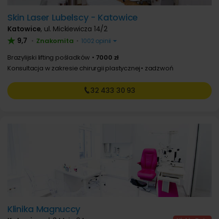
Skin Laser Lubelscy - Katowice
Katowice
,
ul. Mickiewicza 14/2
9,7
Znakomita
•
•
1002 opinii
Brazylijski lifting pośladków
7000 zł
Konsultacja w zakresie chirurgii plastycznej
zadzwoń
32 433
30 93
Klinika Magnuccy