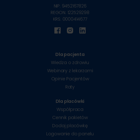
NIP: 9452167826
REGON: 122529298
KRS: 0000414677
Dla pacjenta
Wiedza o zdrowiu
Webinary z lekarzami
Opinie Pacjentów
Raty
Dla placówki
Współpraca
Cennik pakietów
Dodaj placówkę
Logowanie do panelu