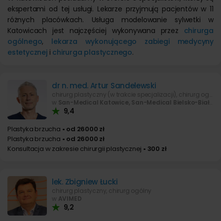
ekspertami od tej usługi. Lekarze przyjmują pacjentów w 11
różnych placówkach. Usługa modelowanie sylwetki w
Katowicach jest najczęściej wykonywana przez
chirurga
ogólnego
,
lekarza wykonującego zabiegi medycyny
estetycznej
i
chirurga plastycznego
.
dr n. med. Artur Sandelewski
chirurg plastyczny (w trakcie specjalizacji), chirurg ogólny, lekarz wykonujący zabiegi medycyny estetycznej
w
San-Medical Katowice, San-Medical Bielsko-Biała
9,4
Plastyka brzucha
• od 26000 zł
Plastyka brzucha
• od 26000 zł
Konsultacja w zakresie chirurgii plastycznej
• 300 zł
lek. Zbigniew Łucki
chirurg plastyczny, chirurg ogólny
w
AVIMED
9,2