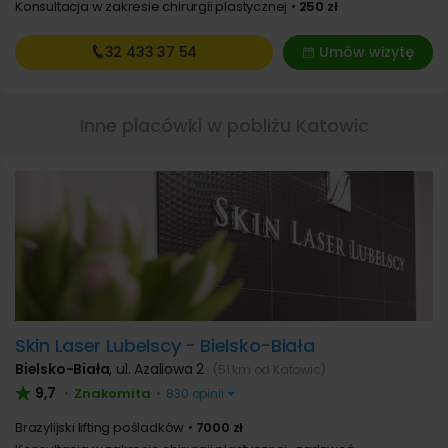
Konsultacja w zakresie chirurgii plastycznej
250 zł
32 433
37 54
Umów wizytę
Inne placówki w pobliżu Katowic
Skin Laser Lubelscy - Bielsko-Biała
Bielsko-Biała
,
ul. Azaliowa 2
(51 km od Katowic)
9,7
Znakomita
•
•
830 opinii
Brazylijski lifting pośladków
7000 zł