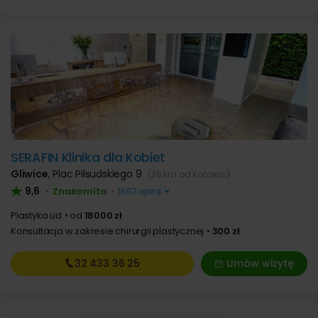
SERAFIN Klinika dla Kobiet
Gliwice
,
Plac Piłsudskiego 9
(26 km od Katowic)
9,6
Znakomita
•
•
1667 opinii
Plastyka ud
od
18000 zł
Konsultacja w zakresie chirurgii plastycznej
300 zł
32 433
36 25
Umów wizytę