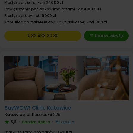
Plastyka brzucha
od
24000 zł
Powiększanie pośladków implantami
od
30000 zł
Plastyka brody
od
6000 zł
Konsultacja w zakresie chirurgii plastycznej
od
300 zł
32 433
30 80
Umów wizytę
SayWOW! Clinic Katowice
Katowice
,
ul. Kościuszki 229
8,9
Bardzo dobra
•
•
152 opinii
Brazylijski lifting pośladków
6700 zł