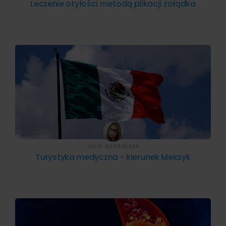
Leczenie otyłości metodą plikacji żołądka
JULIA WŁOSIŃSKA
Turystyka medyczna - kierunek Meksyk