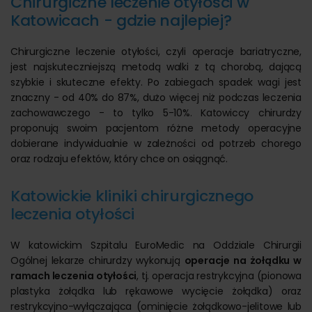
Chirurgiczne leczenie otyłości w
Katowicach - gdzie najlepiej?
Chirurgiczne leczenie otyłości, czyli operacje bariatryczne,
jest najskuteczniejszą metodą walki z tą chorobą, dającą
szybkie i skuteczne efekty. Po zabiegach spadek wagi jest
znaczny - od 40% do 87%, dużo więcej niż podczas leczenia
zachowawczego - to tylko 5-10%. Katowiccy chirurdzy
proponują swoim pacjentom różne metody operacyjne
dobierane indywidualnie w zależności od potrzeb chorego
oraz rodzaju efektów, który chce on osiągnąć.
Katowickie kliniki chirurgicznego
leczenia otyłości
W katowickim Szpitalu EuroMedic na Oddziale Chirurgii
Ogólnej lekarze chirurdzy wykonują
operacje na żołądku w
ramach leczenia otyłości
, tj. operacja restrykcyjna (pionowa
plastyka żołądka lub rękawowe wycięcie żołądka) oraz
restrykcyjno-wyłączająca (ominięcie żołądkowo-jelitowe lub