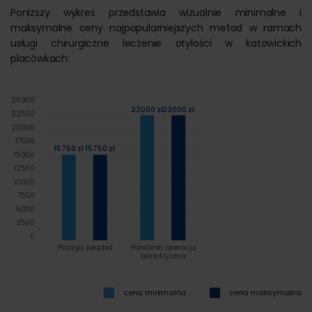
Poniższy wykres przedstawia wizualnie minimalne i
maksymalne ceny najpopularniejszych metod w ramach
usługi chirurgiczne leczenie otyłości w katowickich
placówkach:
25000
23000 zł
23000 zł
22500
20000
17500
15750 zł
15750 zł
15000
12500
10000
7500
5000
2500
0
Plikacja żołądka
Powtórna operacja
bariatryczna
cena minimalna
cena maksymalna