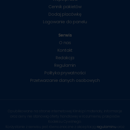
Cennik pakietów
Dodaj placówkę
Logowanie do panelu
Serwis
O nas
Kontakt
Redakcja
Regulamin
Polityka prywatności
Przetwarzanie danych osobowych
Opublikowane na stronie internetowej Kliniki.pl materiały, informacje
oraz ceny nie stanowią oferty handlowej w rozumieniu przepisów
Kodeksu Cywilnego.
Korzystanie z serwisu jest równoznaczne z akceptacją
regulaminu
oraz