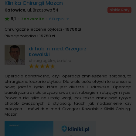
Klinika Chirurgii Mazan
Katowice
,
ul. Brzozowa 54
9,1
Znakomita
•
•
613 opinii
Chirurgiczne leczenie otyłości
15750 zł
Plikacja żołądka
15750 zł
dr hab. n. med. Grzegorz
Kowalski
chirurg ogólny, bariatra
Operacja bariatryczna, czyli operacja zmniejszenia żołądka, to
chirurgiczne leczenie otyłości. Dla wielu osób otyłych to szansa na
nową jakość życia, które jest dłuższe i zdrowsze. Operacja
bariatryczna działa przyczynowo i jest zabiegiem ratującym życie.
Pozwala nie tylko na utratę wagi, lecz także zmniejszyć ryzyko
chorób związanych z otyłością, takich jak nadciśnienie czy
cukrzyca. - mówi dr n. med. Grzegorz Kowalski z Kliniki Chirurgii
Mazan.