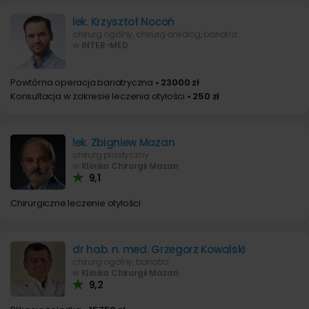
lek. Krzysztof Nocoń
chirurg ogólny, chirurg onkolog, bariatra
w
INTER-MED
Powtórna operacja bariatryczna
• 23000 zł
Konsultacja w zakresie leczenia otyłości
• 250 zł
lek. Zbigniew Mazan
chirurg plastyczny
w
Klinika Chirurgii Mazan
9,1
Chirurgiczne leczenie otyłości
dr hab. n. med. Grzegorz Kowalski
chirurg ogólny, bariatra
w
Klinika Chirurgii Mazan
9,2