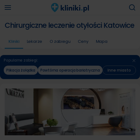
Chirurgiczne leczenie otyłości Katowice
Kliniki
Lekarze
O zabiegu
Ceny
Mapa
Popularne zabiegi:
Plikacja żołądka
Powtórna operacja bariatryczna
Inne miasto