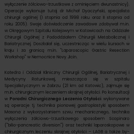
wyłączenie żółciowo-trzustkowe z ominięciem dwunastnicy).
Operacje wykonuje tutaj dr Michał Dyaczyński, specjalista
chirurgii ogólnej (I stopnia od 1998 roku oraz II stopnia od
roku 2005). Swoje doświadczenie zawodowe zdobywał m.in.
w Okręgowym Szpitalu Kolejowym w Katowicach na Oddziale
Chirurgii Ogólnej z Pododdziałem Chirurgii Metabolicznej i
Bariatrycznej. Doszkalał się, uczestnicząc w wielu kursach w
kraju i za granicą m.in. "Laparoscopic Gastric Resection
Workshop" w Nemocnice Novy Jicin.
Katedra i Oddział Kliniczny Chirurgii Ogólnej, Bariatrycznej i
Medycyny Ratunkowej, mieszcząca się w szpitalu
Specjalistycznym w Zabrzu (21 km od Katowic), zajmuje się
m.in. chirurgicznym leczeniem skrajnej otyłości. Po konsultacji
w
Poradni Chirurgicznego Leczenia Otyłości
wykonywane
są operacje tj. technika pionowej gastroplastyki sposobem
Masona z wykorzystaniem szwu mechanicznego, technika
wyłączenia żółciowo-trzustkowego sposobem Scopinaro
("bilio-pancreatic diversion") oraz techniki laparoskopowe w
chirurgicznym leczeniu skrajnej otyłości – LAGB a także by-