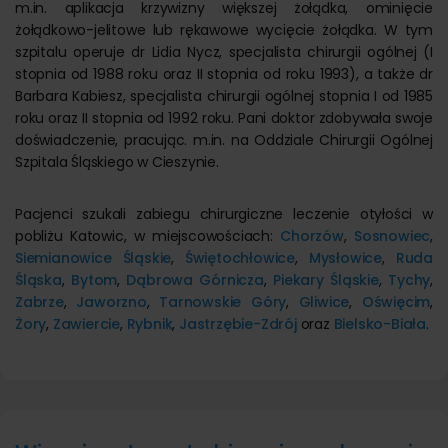
m.in. aplikacja krzywizny większej żołądka, ominięcie
żołądkowo-jelitowe lub rękawowe wycięcie żołądka. W tym
szpitalu operuje dr Lidia Nycz, specjalista chirurgii ogólnej (I
stopnia od 1988 roku oraz II stopnia od roku 1993), a także dr
Barbara Kabiesz, specjalista chirurgii ogólnej stopnia I od 1985
roku oraz II stopnia od 1992 roku. Pani doktor zdobywała swoje
doświadczenie, pracując. m.in. na Oddziale Chirurgii Ogólnej
Szpitala Śląskiego w Cieszynie.
Pacjenci szukali zabiegu chirurgiczne leczenie otyłości w
pobliżu Katowic, w miejscowościach:
Chorzów
,
Sosnowiec
,
Siemianowice Śląskie
,
Świętochłowice
,
Mysłowice
,
Ruda
Śląska
,
Bytom
,
Dąbrowa Górnicza
,
Piekary Śląskie
,
Tychy
,
Zabrze
,
Jaworzno
,
Tarnowskie Góry
,
Gliwice
,
Oświęcim
,
Żory
,
Zawiercie
,
Rybnik
,
Jastrzębie-Zdrój
oraz
Bielsko-Biała
.