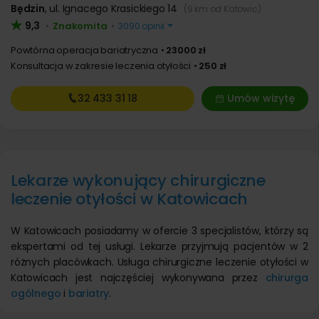
Będzin
,
ul. Ignacego Krasickiego 14
(9 km od Katowic)
9,3
Znakomita
•
•
3090 opinii
Powtórna operacja bariatryczna
23000 zł
Konsultacja w zakresie leczenia otyłości
250 zł
32 433
31 18
Umów wizytę
Lekarze wykonujący chirurgiczne
leczenie otyłości w Katowicach
W Katowicach posiadamy w ofercie 3 specjalistów, którzy są
ekspertami od tej usługi. Lekarze przyjmują pacjentów w 2
różnych placówkach. Usługa chirurgiczne leczenie otyłości w
Katowicach jest najczęściej wykonywana przez
chirurga
ogólnego
i
bariatry
.