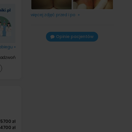
więcej zdjęć przed i po »
Opinie pacjentów
abiegu »
zadzwoń
5700 zł
4700 zł