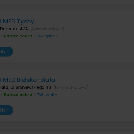
X MED Tychy
. Damrota 47A
(14 km od Katowic)
Bardzo dobra
•
•
384 opinii
ły »
 MED Bielsko-Biała
iała
,
ul. Broniewskiego 48
(50 km od Katowic)
Bardzo dobra
•
•
736 opinii
ły »