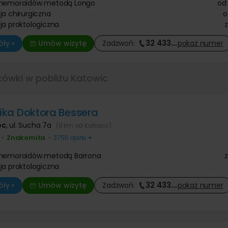
 hemoroidów metodą Longo
od
ja chirurgiczna
o
ja proktologiczna
32 433
…
ły »
Umów wizytę
Zadzwoń:
pokaż
numer
cówki w pobliżu Katowic
inika Doktora Bessera
ec
,
ul. Sucha 7a
(8 km od Katowic)
Znakomita
•
•
3755 opinii
 hemoroidów metodą Barrona
ja proktologiczna
32 433
…
ły »
Umów wizytę
Zadzwoń:
pokaż
numer