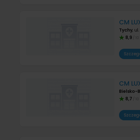
CM LU
Tychy
,
ul
8,9
/ 10
Szczegó
CM LUX
Bielsko-B
8,7
/ 10
Szczegó