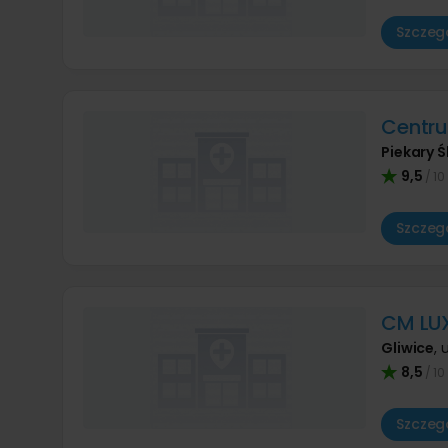
Szczegó
Centr
Piekary Ś
9,5
/ 10
Szczegó
CM LUX
Gliwice
,
8,5
/ 10
Szczegó