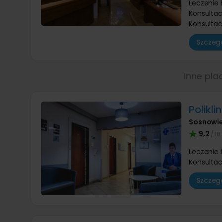
Leczenie
Konsultac
Konsultac
Szczegó
Inne pla
Polikl
Sosnowi
9,2
/ 10
Leczenie
Konsultac
Szczegó