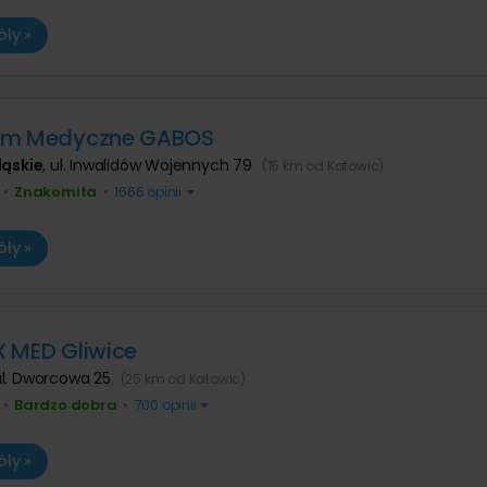
ły »
um Medyczne GABOS
ląskie
,
ul. Inwalidów Wojennych 79
(15 km od Katowic)
Znakomita
•
•
1666 opinii
ły »
 MED Gliwice
ul. Dworcowa 25
(25 km od Katowic)
Bardzo dobra
•
•
700 opinii
ły »