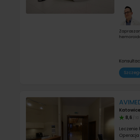
Zaprasza
hemoroid
Konsultac
Szczegó
AVIME
Katowic
8,6
/ 10
Leczenie
Operacja