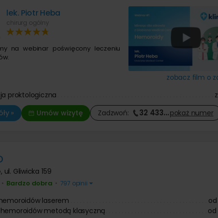
lek. Piotr Heba
chirurg ogólny
my na webinar poświęcony leczeniu
ów.
zobacz film o z
ja proktologiczna
32 433
…
ły »
Umów wizytę
Zadzwoń:
pokaż
numer
D
e
,
ul. Gliwicka 159
Bardzo dobra
•
•
797 opinii
 hemoroidów laserem
od
 hemoroidów metodą klasyczną
od