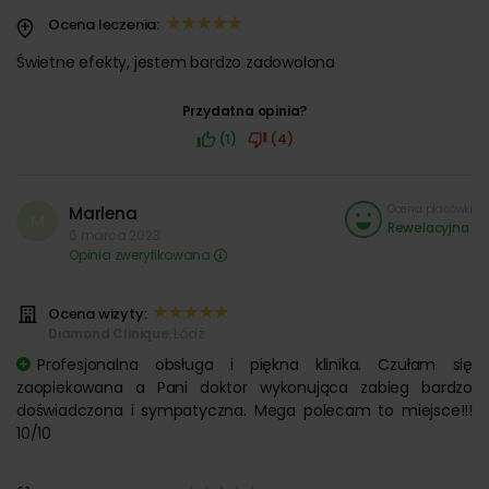
Ocena leczenia:
Świetne efekty, jestem bardzo zadowolona
Przydatna opinia?
(1)
(4)
Ocena placówki
Marlena
M
Rewelacyjna
6 marca 2023
Opinia zweryfikowana
Ocena wizyty:
Diamond Clinique
, Łódź
Profesjonalna obsługa i piękna klinika. Czułam się
zaopiekowana a Pani doktor wykonująca zabieg bardzo
doświadczona i sympatyczna. Mega polecam to miejsce!!!
10/10