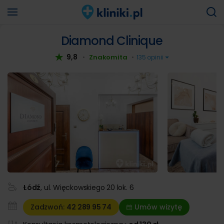
Diamond Clinique
9,8
Znakomita
•
•
135 opinii
Łódź
, ul. Więckowskiego 20 lok. 6
Zadzwoń:
42 289
95 74
Umów wizytę