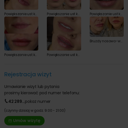
Powiększanie ust kwasem hialuronowym przed i po zabiegu
Powiększanie ust kwasem hialuronowym przed i po zabiegu
Powiększanie ust kwasem hialuronowym przed i po zabiegu
Bruzdy nosowo-wargowe - usuwanie zmarszczek kwasem hialuronowym przed i po zabiegu
Powiększanie ust kwasem hialuronowym przed i po zabiegu
Powiększanie ust kwasem hialuronowym przed i po zabiegu
Rejestracja wizyt
Umawianie wizyt lub pytania
prosimy kierować pod numer telefonu:
42 289
…
pokaż
numer
(czynny dzisiaj w godz. 9:00 - 21:00)
Umów wizytę