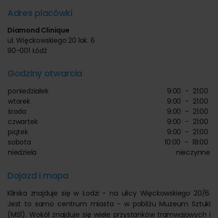
Adres placówki
Diamond Clinique
ul. Więckowskiego 20 lok. 6
90-001 Łódź
Godziny otwarcia
poniedziałek
9:00
-
21:00
wtorek
9:00
-
21:00
środa
9:00
-
21:00
czwartek
9:00
-
21:00
piątek
9:00
-
21:00
sobota
10:00
-
18:00
niedziela
nieczynne
Dojazd i mapa
Klinika znajduje się w Łodzi - na ulicy Więckowskiego 20/6.
Jest to samo centrum miasta - w pobliżu Muzeum Sztuki
(MS1). Wokół znajduje się wiele przystanków tramwajowych i