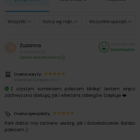
Wszystkie oceny (3)
Sortuj wg najnowszych
Wszystkie specjalizacje
Ocena placówki
Zuzanna
Z
Rewelacyjna
6 marca 2023
Opinia zweryfikowana
Ocena wizyty:
Diamond Clinique
, Łódź
Z czystym sumieniem polecam klinikę! Jestem wręcz
zachwycona obsługą, jak i efektami zabiegów. Dziękuje ❤️
Ocena specjalisty:
Pani doktor ma zarówno wiedzę, jak i doświadczenie. Bardzo
polecam ;)