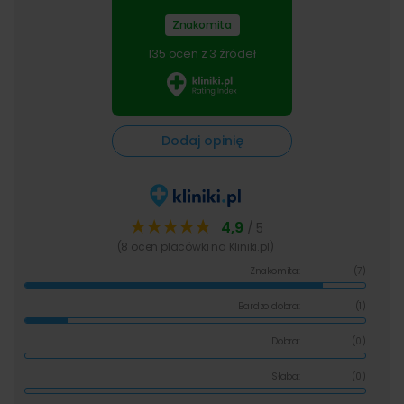
Znakomita
135 ocen z 3 źródeł
Dodaj opinię
4,9
/ 5
(8 ocen placówki na Kliniki.pl)
Znakomita:
(7)
Bardzo dobra:
(1)
Dobra:
(0)
Słaba:
(0)