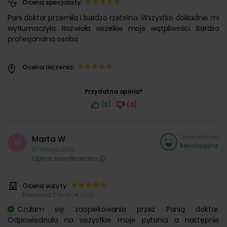
Ocena specjalisty:
Pani doktor przemiła i bardzo rzetelna. Wszystko dokładnie mi
wytłumaczyła. Rozwiała wszelkie moje wątpliwości. Bardzo
profesjonalna osoba.
Ocena leczenia:
Przydatna opinia?
(3)
(0)
Ocena placówki
Marta W
M
Rewelacyjna
27 lutego 2023
Opinia zweryfikowana
Ocena wizyty:
Diamond Clinique
, Łódź
Czułam się zaopiekowania przez Panią doktor.
Odpowiedziała na wszystkie moje pytania a następnie