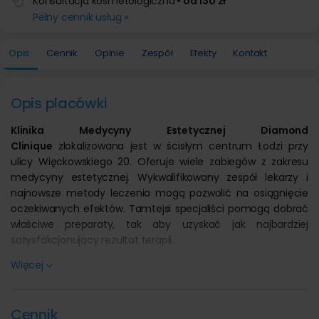
Konsultacja kosmetologiczna
• od 130 zł
Pełny cennik usług »
Opis
Cennik
Opinie
Zespół
Efekty
Kontakt
Opis placówki
Klinika Medycyny Estetycznej Diamond
Clinique
zlokalizowana jest w ścisłym centrum Łodzi przy
ulicy Więckowskiego 20. Oferuje wiele zabiegów z zakresu
medycyny estetycznej. Wykwalifikowany zespół lekarzy i
najnowsze metody leczenia mogą pozwolić na osiągnięcie
oczekiwanych efektów. Tamtejsi specjaliści pomogą dobrać
właściwe preparaty, tak aby uzyskać jak najbardziej
satysfakcjonujący rezultat terapii.
Klinika zaprasza na
darmową konsultację
. W ramach
Więcej
pierwszej wizyty specjaliści zapewniają kompleksową pomoc
oraz doradzą, jaki typ terapii będzie dla Ciebie najlepszy.
Cennik
Diamond Clinique
oferuje takie zabiegi jak m.in.: