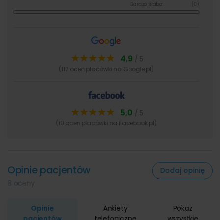
Bardzo słaba:
(0)
4,9
/ 5
(117 ocen placówki na Google.pl)
5,0
/ 5
(10 ocen placówki na Facebook.pl)
Opinie pacjentów
Dodaj opinię
8 oceny
Opinie
Ankiety
Pokaż
pacjentów
telefoniczne
wszystkie