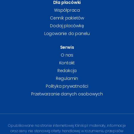
Dla placówki
Współpraca
Cennik pakietów
Dodaj placówkę
Logowanie do panelu
Serwis
O nas
Kontakt
Redakcja
Regulamin
Polityka prywatności
Przetwarzanie danych osobowych
Opublikowane na stronie internetowej Kliniki.pl materiały, informacje
oraz ceny nie stanowią oferty handlowej w rozumieniu przepisów