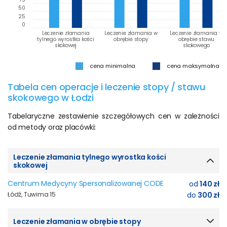
50
25
0
Leczenie złamania
Leczenie złamania w
Leczenie złamania w
tylnego wyrostka kości
obrębie stopy
obrębie stawu
skokowej
skokowego
cena minimalna
cena maksymalna
Tabela cen operacje i leczenie stopy / stawu
skokowego w Łodzi
Tabelaryczne zestawienie szczegółowych cen w zależności
od metody oraz placówki:
Leczenie złamania tylnego wyrostka kości
skokowej
Centrum Medycyny Spersonalizowanej CODE
od
140 zł
Łódź, Tuwima 15
do
300 zł
Leczenie złamania w obrębie stopy