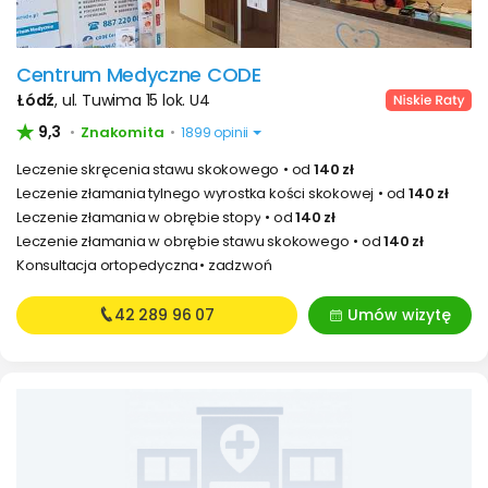
Centrum Medyczne CODE
Łódź
,
ul. Tuwima 15 lok. U4
9,3
Znakomita
•
•
1899 opinii
Leczenie skręcenia stawu skokowego
od
140 zł
Leczenie złamania tylnego wyrostka kości skokowej
od
140 zł
Leczenie złamania w obrębie stopy
od
140 zł
Leczenie złamania w obrębie stawu skokowego
od
140 zł
Konsultacja ortopedyczna
zadzwoń
42 289
96 07
Umów wizytę