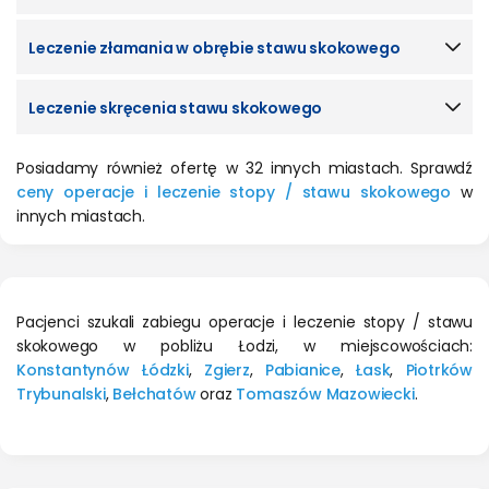
Leczenie złamania w obrębie stawu skokowego
Leczenie skręcenia stawu skokowego
Posiadamy również ofertę w 32 innych miastach. Sprawdź
ceny operacje i leczenie stopy / stawu skokowego
w
innych miastach.
Pacjenci szukali zabiegu operacje i leczenie stopy / stawu
skokowego w pobliżu Łodzi, w miejscowościach:
Konstantynów Łódzki
,
Zgierz
,
Pabianice
,
Łask
,
Piotrków
Trybunalski
,
Bełchatów
oraz
Tomaszów Mazowiecki
.