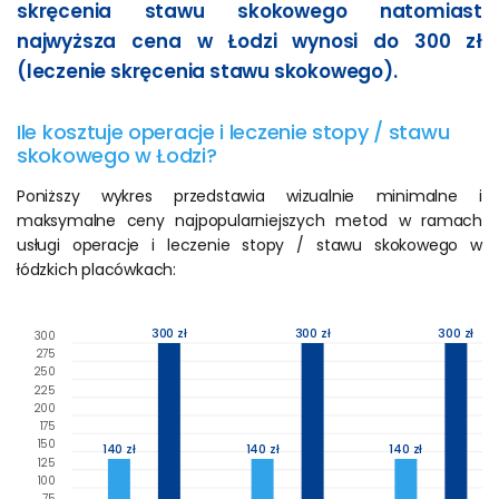
skręcenia stawu skokowego natomiast
najwyższa cena w Łodzi wynosi do 300 zł
(leczenie skręcenia stawu skokowego).
Ile kosztuje operacje i leczenie stopy / stawu
skokowego w Łodzi?
Poniższy wykres przedstawia wizualnie minimalne i
maksymalne ceny najpopularniejszych metod w ramach
usługi operacje i leczenie stopy / stawu skokowego w
łódzkich placówkach:
300 zł
300 zł
300 zł
300
275
250
225
200
175
150
140 zł
140 zł
140 zł
125
100
75