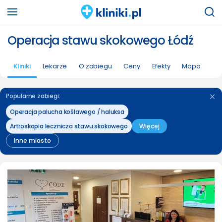
Operacja stawu skokowego Łódź
Kliniki
Lekarze
O zabiegu
Ceny
Efekty
Mapa
Popularne zabiegi:
Operacja palucha koślawego / haluksa
Artroskopia lecznicza stawu skokowego
Więcej
Inne miasto