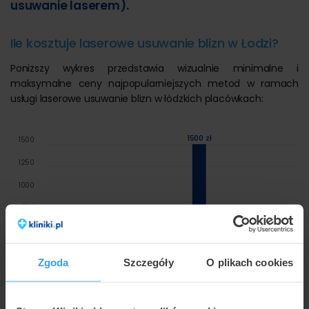
usuwanie laserem).
Ile kosztuje laserowe usuwanie blizn w Łodzi?
Poniższy wykres przedstawia wizualnie minimalne i
maksymalne ceny najpopularniejszych metod w ramach
usługi laserowe usuwanie blizn w łódzkich placówkach:
1500 zł
1500
1250
1000
750
500
400 zł
400 zł
300 zł
300 zł
300 zł
250
Zgoda
Szczegóły
O plikach cookies
0
Blizny pooperacyjne -
Blizna po cesarskim
Pojedyncza blizna 
usuwanie laserem
cięciu - usuwanie
usuwanie laserem
laserem