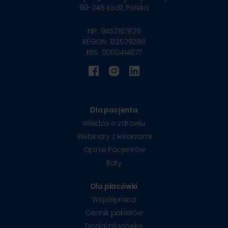
90-248
Łódź, Polska
NIP: 9452167826
REGON: 122529298
KRS: 0000414677
Dla pacjenta
Wiedza o zdrowiu
Webinary z lekarzami
Opinie Pacjentów
Raty
Dla placówki
Współpraca
Cennik pakietów
Dodaj placówkę