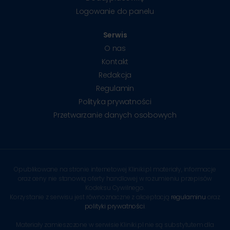
Logowanie do panelu
Serwis
O nas
Kontakt
Redakcja
Regulamin
Polityka prywatności
Przetwarzanie danych osobowych
Opublikowane na stronie internetowej Kliniki.pl materiały, informacje
oraz ceny nie stanowią oferty handlowej w rozumieniu przepisów
Kodeksu Cywilnego.
Korzystanie z serwisu jest równoznaczne z akceptacją
regulaminu
oraz
polityki prywatności
.
Materiały zamieszczone w serwisie Kliniki.pl nie są substytutem dla