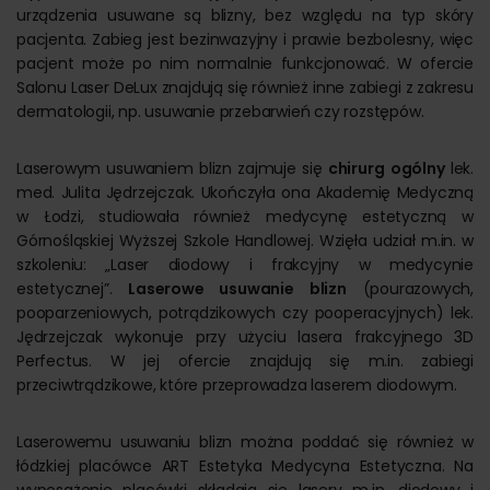
urządzenia usuwane są blizny, bez względu na typ skóry
pacjenta. Zabieg jest bezinwazyjny i prawie bezbolesny, więc
pacjent może po nim normalnie funkcjonować. W ofercie
Salonu Laser DeLux znajdują się również inne zabiegi z zakresu
dermatologii, np. usuwanie przebarwień czy rozstępów.
Laserowym usuwaniem blizn zajmuje się
chirurg
ogólny
lek.
med. Julita Jędrzejczak. Ukończyła ona Akademię Medyczną
w Łodzi, studiowała również medycynę estetyczną w
Górnośląskiej Wyższej Szkole Handlowej. Wzięła udział m.in. w
szkoleniu: „Laser diodowy i frakcyjny w medycynie
estetycznej”.
Laserowe usuwanie blizn
(pourazowych,
pooparzeniowych, potrądzikowych czy pooperacyjnych) lek.
Jędrzejczak wykonuje przy użyciu lasera frakcyjnego 3D
Perfectus. W jej ofercie znajdują się m.in. zabiegi
przeciwtrądzikowe, które przeprowadza laserem diodowym.
Laserowemu usuwaniu blizn można poddać się również w
łódzkiej placówce ART Estetyka Medycyna Estetyczna. Na