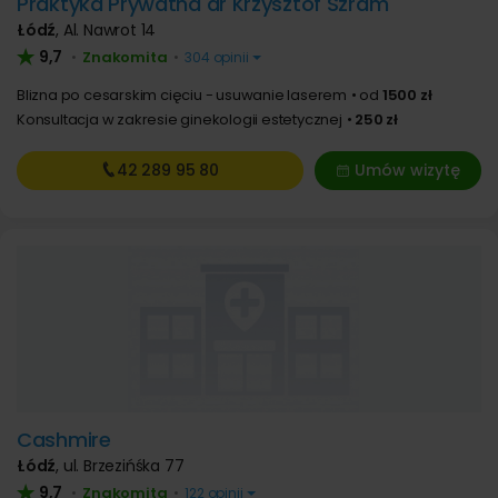
Praktyka Prywatna dr Krzysztof Szram
Łódź
,
Al. Nawrot 14
9,7
Znakomita
•
•
304 opinii
Blizna po cesarskim cięciu - usuwanie laserem
od
1500 zł
Konsultacja w zakresie ginekologii estetycznej
250 zł
42 289
95 80
Umów wizytę
Cashmire
Łódź
,
ul. Brzezińśka 77
9,7
Znakomita
•
•
122 opinii