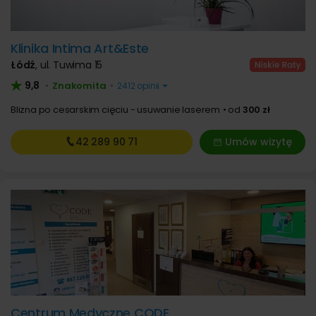
Klinika Intima Art&Este
Łódź
,
ul. Tuwima 15
9,8
Znakomita
•
•
2412 opinii
Blizna po cesarskim cięciu - usuwanie laserem
od
300 zł
42 289
90 71
Umów wizytę
Centrum Medyczne CODE