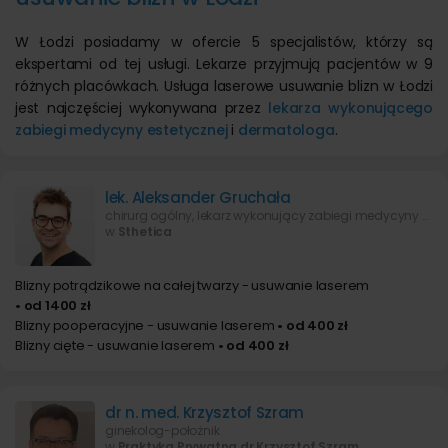
W Łodzi posiadamy w ofercie 5 specjalistów, którzy są
ekspertami od tej usługi. Lekarze przyjmują pacjentów w 9
różnych placówkach. Usługa laserowe usuwanie blizn w Łodzi
jest najczęściej wykonywana przez
lekarza wykonującego
zabiegi medycyny estetycznej
i
dermatologa
.
lek. Aleksander Gruchała
chirurg ogólny, lekarz wykonujący zabiegi medycyny estetycznej
w
Sthetica
Blizny potrądzikowe na całej twarzy - usuwanie laserem
• od 1400 zł
Blizny pooperacyjne - usuwanie laserem
• od 400 zł
Blizny cięte - usuwanie laserem
• od 400 zł
dr n. med. Krzysztof Szram
ginekolog-położnik
w
Praktyka Prywatna dr Krzysztof Szram