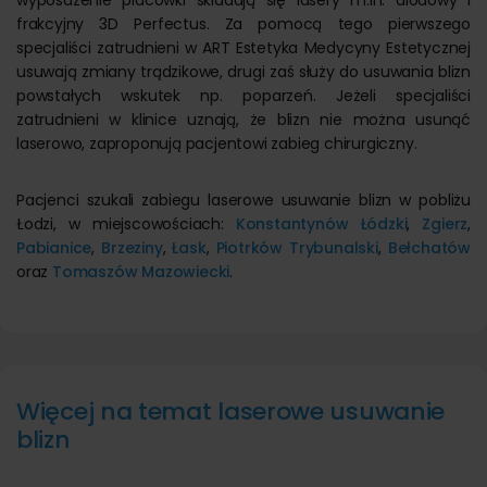
wyposażenie placówki składają się lasery m.in. diodowy i
frakcyjny 3D Perfectus. Za pomocą tego pierwszego
specjaliści zatrudnieni w ART Estetyka Medycyny Estetycznej
usuwają zmiany trądzikowe, drugi zaś służy do usuwania blizn
powstałych wskutek np. poparzeń. Jeżeli specjaliści
zatrudnieni w klinice uznają, że blizn nie można usunąć
laserowo, zaproponują pacjentowi zabieg chirurgiczny.
Pacjenci szukali zabiegu laserowe usuwanie blizn w pobliżu
Łodzi, w miejscowościach:
Konstantynów Łódzki
,
Zgierz
,
Pabianice
,
Brzeziny
,
Łask
,
Piotrków Trybunalski
,
Bełchatów
oraz
Tomaszów Mazowiecki
.
Więcej na temat laserowe usuwanie
blizn