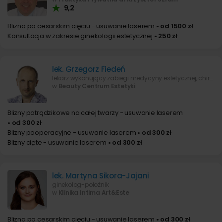
9,2
Blizna po cesarskim cięciu - usuwanie laserem
• od 1500 zł
Konsultacja w zakresie ginekologii estetycznej
• 250 zł
lek. Grzegorz Fiedeń
lekarz wykonujący zabiegi medycyny estetycznej, chirurg ogólny
w
Beauty Centrum Estetyki
Blizny potrądzikowe na całej twarzy - usuwanie laserem
• od 300 zł
Blizny pooperacyjne - usuwanie laserem
• od 300 zł
Blizny cięte - usuwanie laserem
• od 300 zł
lek. Martyna Sikora-Jajani
ginekolog-położnik
w
Klinika Intima Art&Este
Blizna po cesarskim cięciu - usuwanie laserem
• od 300 zł