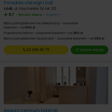
Poradnia chirurgii Łódź
Łódź
,
ul. Strycharska 24 lok. 122
8,7
Bardzo dobra
•
•
6 opinii
Blizny potrądzikowe na całej twarzy - usuwanie
laserem
od
550 zł
Pojedyncza blizna - usuwanie laserem
od
350 zł
Blizny potrądzikowe na plecach - usuwanie laserem
od
350 zł
42 289
95 73
Umów wizytę
Beauty Centrum Estetyki