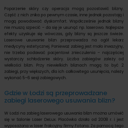
Poparzenie skóry czy operacja mogą pozostawić blizny.
Część z nich znika po pewnym czasie, inne jednak pozostają i
mogą powodować dyskomfort. Współcześnie jednak blizny
nie muszą szpecić – da się je usunąć np. laserowo. Najlepsze
efekty uzyskuje się wówczas, gdy blizny są jeszcze świeże.
Laserowe usuwanie blizn przeprowadza na ogół lekarz
medycyny estetycznej. Ponieważ zabieg jest mało inwazyjny,
nie trzeba podawać pacjentowi znieczulenia – najczęściej
wystarczy schłodzenie skóry. Liczba zabiegów zależy od
wielkości blizn. Przy niewielkich bliznach mogą to być 2
zabiegi, przy większych, dla ich całkowitego usunięcia, należy
wykonać 5–6 sesji zabiegowych.
Gdzie w Łodzi są przeprowadzane
zabiegi laserowego usuwania blizn?
W Łodzi na zabieg laserowego usuwania blizn można umówić
się w Salonie Laser DeLux. Placówka działa od 2008 r. i jest
wyposażona w laser frakcyjny firmy Fotona. Za pomocą tego