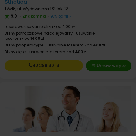
Sthetica
Łódź
,
ul. Wydawnicza 1/3 lok. 12
9,9
Znakomita
•
•
975 opinii
Laserowe usuwanie blizn
od
400 zł
Blizny potrądzikowe na całej twarzy - usuwanie
laserem
od
1400 zł
Blizny pooperacyjne - usuwanie laserem
od
400 zł
Blizny cięte - usuwanie laserem
od
400 zł
42 289
90 19
Umów wizytę