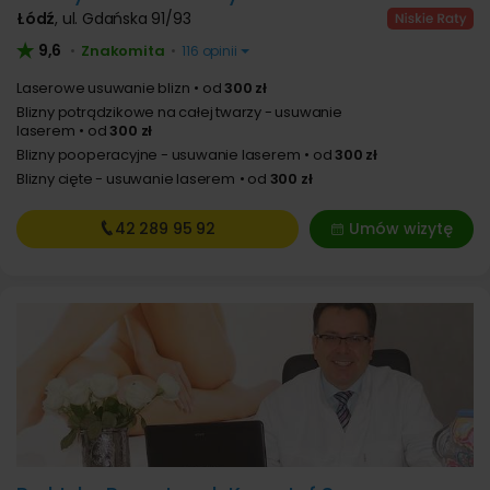
Łódź
,
ul. Gdańska 91/93
9,6
Znakomita
•
•
116 opinii
Laserowe usuwanie blizn
od
300 zł
Blizny potrądzikowe na całej twarzy - usuwanie
laserem
od
300 zł
Blizny pooperacyjne - usuwanie laserem
od
300 zł
Blizny cięte - usuwanie laserem
od
300 zł
42 289
95 92
Umów wizytę