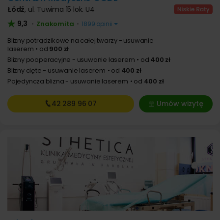
Łódź
,
ul. Tuwima 15 lok. U4
9,3
Znakomita
•
•
1899 opinii
Blizny potrądzikowe na całej twarzy - usuwanie
laserem
od
900 zł
Blizny pooperacyjne - usuwanie laserem
od
400 zł
Blizny cięte - usuwanie laserem
od
400 zł
Pojedyncza blizna - usuwanie laserem
od
400 zł
42 289
96 07
Umów wizytę