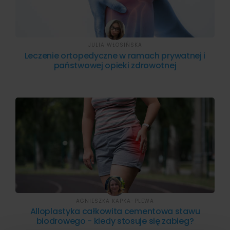
JULIA WŁOSIŃSKA
Leczenie ortopedyczne w ramach prywatnej i
państwowej opieki zdrowotnej
AGNIESZKA KAPKA-PLEWA
Alloplastyka całkowita cementowa stawu
biodrowego - kiedy stosuje się zabieg?