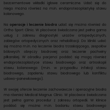
bezcementowe wkładki igłowe ceramiczne. Udać się do
niego można również na m.in. endoprotezoplastykę stawu
kolanowego.
Na
operacje i leczenie biodra
udać się można również do
Ortho Sport Clinic. W placówce świadczona jest pełna gama
usług z zakresu diagnostyki urazów ortopedycznych,
zabiegów ortopedycznych oraz rehabilitacji. Do kliniki udać
się można m.in. na leczenie biodra trzaskającego, zespołów
bólowych obręczy biodrowej oraz leczenie pachwiny
piłkarskiej. W ośrodku pacjenci poddać się mogą również
endoprotezoplastyce stawu biodrowego oraz artroskopii
stawu kolanowego (m.in. w przypadku infekcji stawu
biodrowego, zapaleniu stawu biodrowego lub konfliktu
udowo-panewkowego).
W swojej ofercie leczenie zachowawcze i operacyjne biodra
ma również Medical Magnus Clinic. W placówce świadczona
jest pełna gama procedur z zakresu ortopedii. W klinice
poddać się można m.in. badaniu stawu biodrowego