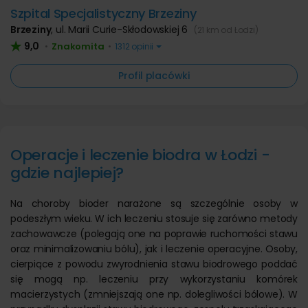
Szpital Specjalistyczny Brzeziny
Brzeziny
,
ul. Marii Curie-Skłodowskiej 6
(21 km od Łodzi)
9,0
Znakomita
•
•
1312 opinii
Profil placówki
Operacje i leczenie biodra w Łodzi -
gdzie najlepiej?
Na choroby bioder narażone są szczególnie osoby w
podeszłym wieku. W ich leczeniu stosuje się zarówno metody
zachowawcze (polegają one na poprawie ruchomości stawu
oraz minimalizowaniu bólu), jak i leczenie operacyjne. Osoby,
cierpiące z powodu zwyrodnienia stawu biodrowego poddać
się mogą np. leczeniu przy wykorzystaniu komórek
macierzystych (zmniejszają one np. dolegliwości bólowe). W