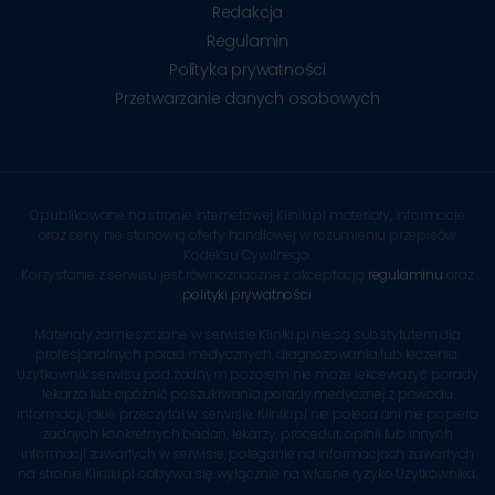
Redakcja
Regulamin
Polityka prywatności
Przetwarzanie danych osobowych
Opublikowane na stronie internetowej Kliniki.pl materiały, informacje
oraz ceny nie stanowią oferty handlowej w rozumieniu przepisów
Kodeksu Cywilnego.
Korzystanie z serwisu jest równoznaczne z akceptacją
regulaminu
oraz
polityki prywatności
.
Materiały zamieszczone w serwisie Kliniki.pl nie są substytutem dla
profesjonalnych porad medycznych, diagnozowania lub leczenia.
Użytkownik serwisu pod żadnym pozorem nie może lekceważyć porady
lekarza lub opóźnić poszukiwania porady medycznej z powodu
informacji, jakie przeczytał w serwisie. Kliniki.pl nie poleca ani nie popiera
żadnych konkretnych badań, lekarzy, procedur, opinii lub innych
informacji zawartych w serwisie, poleganie na informacjach zawartych
na stronie Kliniki.pl odbywa się wyłącznie na własne ryzyko Użytkownika.