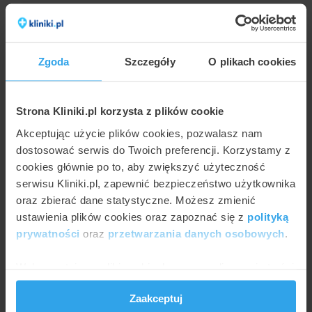
Zgoda
Szczegóły
O plikach cookies
Strona Kliniki.pl korzysta z plików cookie
Akceptując użycie plików cookies, pozwalasz nam
dostosować serwis do Twoich preferencji. Korzystamy z
cookies głównie po to, aby zwiększyć użyteczność
AGNIESZKA KAPKA-PLEWA
serwisu Kliniki.pl, zapewnić bezpieczeństwo użytkownika
Życie z endoprotezą stawu biodrowego
oraz zbierać dane statystyczne. Możesz zmienić
ustawienia plików cookies oraz zapoznać się z
polityką
prywatności
oraz
przetwarzania danych osobowych
.
Wykorzystujemy pliki cookie do spersonalizowania treści
i reklam, aby oferować funkcje społecznościowe i
Zaakceptuj
analizować ruch w naszej witrynie. Informacje o tym, jak