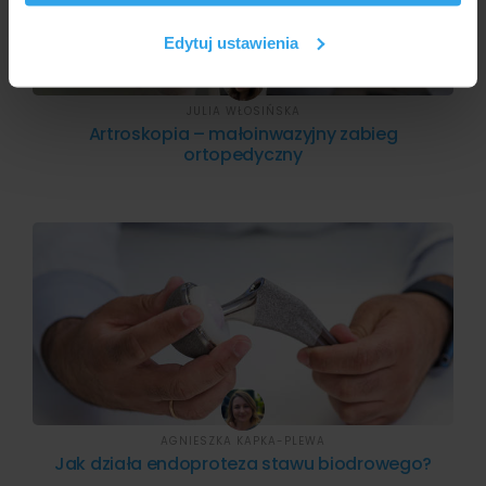
korzystasz z naszej witryny, udostępniamy partnerom
społecznościowym, reklamowym i analitycznym.
Edytuj ustawienia
Partnerzy mogą połączyć te informacje z innymi danymi
otrzymanymi od Ciebie lub uzyskanymi podczas
korzystania z ich usług.
JULIA WŁOSIŃSKA
Artroskopia – małoinwazyjny zabieg
ortopedyczny
AGNIESZKA KAPKA-PLEWA
Jak działa endoproteza stawu biodrowego?