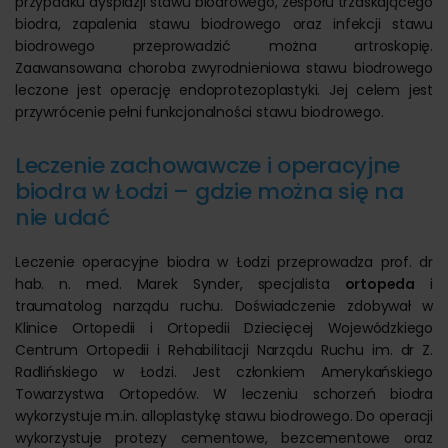
przypadku dysplazji stawu biodrowego, zespołu trzaskającego
biodra, zapalenia stawu biodrowego oraz infekcji stawu
biodrowego przeprowadzić można artroskopię.
Zaawansowana choroba zwyrodnieniowa stawu biodrowego
leczone jest operację endoprotezoplastyki. Jej celem jest
przywrócenie pełni funkcjonalności stawu biodrowego.
Leczenie zachowawcze i operacyjne
biodra w Łodzi – gdzie można się na
nie udać
Leczenie operacyjne biodra w Łodzi przeprowadza prof. dr
hab. n. med. Marek Synder, specjalista
ortopeda
i
traumatolog narządu ruchu. Doświadczenie zdobywał w
Klinice Ortopedii i Ortopedii Dziecięcej Wojewódzkiego
Centrum Ortopedii i Rehabilitacji Narządu Ruchu im. dr Z.
Radlińskiego w Łodzi. Jest członkiem Amerykańskiego
Towarzystwa Ortopedów. W leczeniu schorzeń biodra
wykorzystuje m.in. alloplastykę stawu biodrowego. Do operacji
wykorzystuje protezy cementowe, bezcementowe oraz