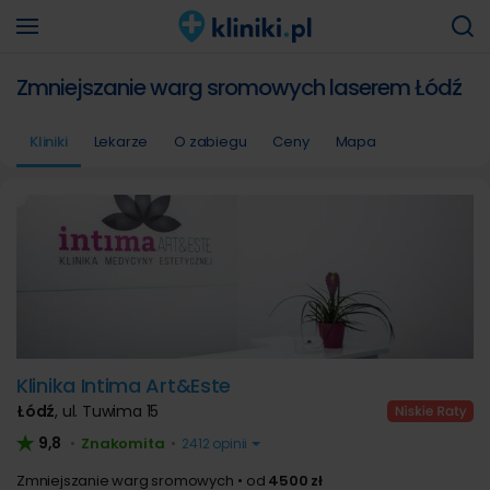
Zmniejszanie warg sromowych laserem Łódź
Kliniki
Lekarze
O zabiegu
Ceny
Mapa
Klinika Intima Art&Este
Łódź
,
ul. Tuwima 15
9,8
Znakomita
•
•
2412 opinii
Zmniejszanie warg sromowych
od
4500 zł