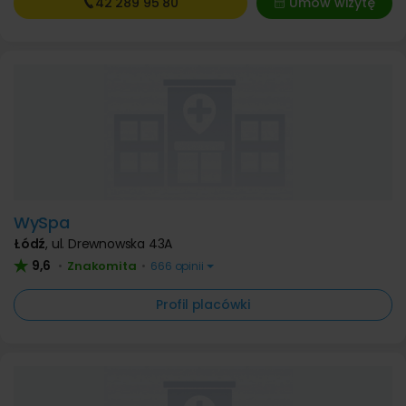
42 289
95 80
Umów wizytę
WySpa
Łódź
,
ul. Drewnowska 43A
9,6
Znakomita
•
•
666 opinii
Profil placówki