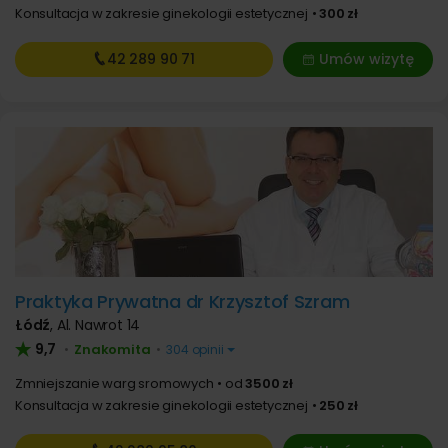
Konsultacja w zakresie ginekologii estetycznej
300 zł
42 289
90 71
Umów wizytę
Praktyka Prywatna dr Krzysztof Szram
Łódź
,
Al. Nawrot 14
9,7
Znakomita
•
•
304 opinii
Zmniejszanie warg sromowych
od
3500 zł
Konsultacja w zakresie ginekologii estetycznej
250 zł