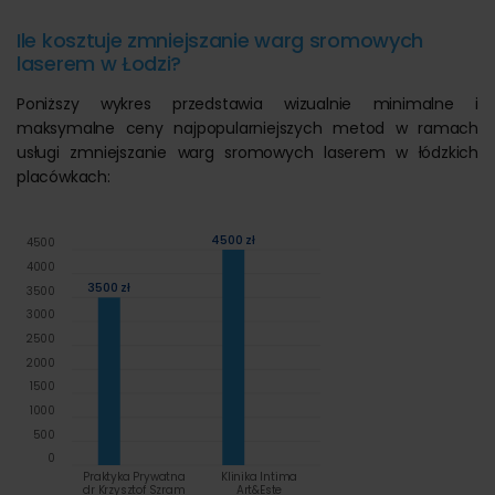
Ile kosztuje zmniejszanie warg sromowych
laserem w Łodzi?
Poniższy wykres przedstawia wizualnie minimalne i
maksymalne ceny najpopularniejszych metod w ramach
usługi zmniejszanie warg sromowych laserem w łódzkich
placówkach:
4500 zł
4500
4000
3500 zł
3500
3000
2500
2000
1500
1000
500
0
Praktyka Prywatna
Klinika Intima
dr Krzysztof Szram
Art&Este