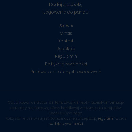
Dodaj placówkę
Logowanie do panelu
Serwis
O nas
Kontakt
Redakcja
Regulamin
Polityka prywatności
Przetwarzanie danych osobowych
Opublikowane na stronie internetowej Kliniki.pl materiały, informacje
oraz ceny nie stanowią oferty handlowej w rozumieniu przepisów
Kodeksu Cywilnego.
Korzystanie z serwisu jest równoznaczne z akceptacją
regulaminu
oraz
polityki prywatności
.