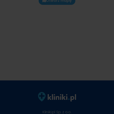
Otwórz mapę
Kliniki.pl Sp. z o.o.