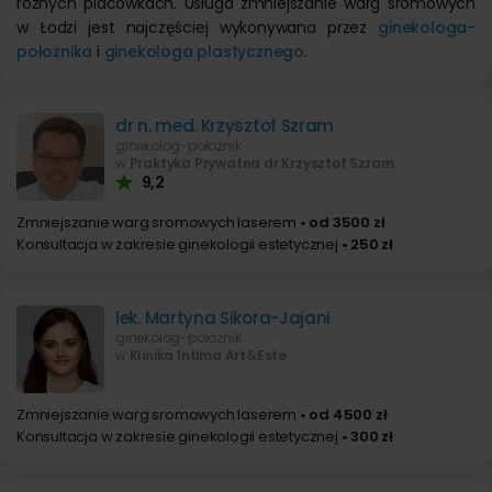
różnych placówkach. Usługa zmniejszanie warg sromowych
w Łodzi jest najczęściej wykonywana przez
ginekologa-
położnika
i
ginekologa plastycznego
.
dr n. med. Krzysztof Szram
ginekolog-położnik
w
Praktyka Prywatna dr Krzysztof Szram
9,2
Zmniejszanie warg sromowych laserem
• od 3500 zł
Konsultacja w zakresie ginekologii estetycznej
• 250 zł
lek. Martyna Sikora-Jajani
ginekolog-położnik
w
Klinika Intima Art&Este
Zmniejszanie warg sromowych laserem
• od 4500 zł
Konsultacja w zakresie ginekologii estetycznej
• 300 zł