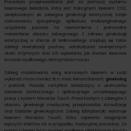
Procedura przeprowadzana jest za pomocą systemu
laserowego Beladona, który jest frakcyjnym laserem CO2,
dedykowanym do zabiegów ginekologii estetycznej. Dzięki
zastosowaniu specjalnego aplikatura endowaginalnego
urządzenie pozwala na równomierne i jednorodne
naświetlanie obszaru zabiegowego. Z zakresu ginekologii
estetycznej w ofercie dr Malinowskiego znajdują się także
zabiegi rewitalizacji pochwy, odmładzania zewnętrznych
okolic intymnych oraz ich wybielania, jak również laserowe
leczenie wysiłkowego nietrzymania moczu.
Zabieg modelowania warg sromowych laserem w Łodzi
wykonać może również dr n. med. Renata Banach,
ginekolog
i położnik. Posiada certyfikat świadczący o ukończeniu
szkolenia technicznego i aplikacyjnego umożliwiającego
pracę z system MonaLisa Touch. Przed każdym z zabiegów z
obszaru ginekologii medycznej przeprowadza konsultację
oraz badanie ginekologiczne. Zabieg labioplastyki wykonuje
laserem MonaLisa Touch, który zapewnia osiągnięcie
lepszych efektów niż w przypadku tradycyjnej procedury. Za
pomocą lasera leczy również wysiłkowe nietrzymanie moczu