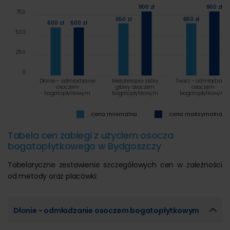
800 zł
800 zł
750
650 zł
650 zł
600 zł
600 zł
500
250
0
Dłonie - odmładzanie
Mezoterapia skóry
Twarz - odmładzani
osoczem
głowy osoczem
osoczem
bogatopłytkowym
bogatopłytkowym
bogatopłytkowym
cena minimalna
cena maksymalna
Tabela cen zabiegi z użyciem osocza
bogatopłytkowego w Bydgoszczy
Tabelaryczne zestawienie szczegółowych cen w zależności
od metody oraz placówki:
Dłonie - odmładzanie osoczem bogatopłytkowym