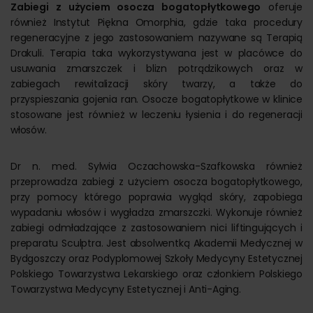
Zabiegi z użyciem osocza bogatopłytkowego
oferuje
również Instytut Piękna Omorphia, gdzie taka procedury
regeneracyjne z jego zastosowaniem nazywane są Terapią
Drakuli. Terapia taka wykorzystywana jest w placówce do
usuwania zmarszczek i blizn potrądzikowych oraz w
zabiegach rewitalizacji skóry twarzy, a także do
przyspieszania gojenia ran. Osocze bogatopłytkowe w klinice
stosowane jest również w leczeniu łysienia i do regeneracji
włosów.
Dr n. med. Sylwia Oczachowska-Szafkowska również
przeprowadza zabiegi z użyciem osocza bogatopłytkowego,
przy pomocy którego poprawia wygląd skóry, zapobiega
wypadaniu włosów i wygładza zmarszczki. Wykonuje również
zabiegi odmładzające z zastosowaniem nici liftingujących i
preparatu Sculptra. Jest absolwentką Akademii Medycznej w
Bydgoszczy oraz Podyplomowej Szkoły Medycyny Estetycznej
Polskiego Towarzystwa Lekarskiego oraz członkiem Polskiego
Towarzystwa Medycyny Estetycznej i Anti-Aging.