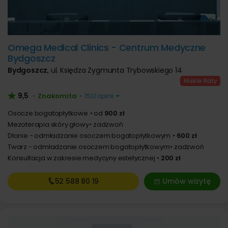
Omega Medical Clinics - Centrum Medyczne
Bydgoszcz
Bydgoszcz
,
ul. Księdza Zygmunta Trybowskiego 14
9,5
Znakomita
•
•
1512 opinii
Osocze bogatopłytkowe
od
900 zł
Mezoterapia skóry głowy
zadzwoń
Dłonie - odmładzanie osoczem bogatopłytkowym
600 zł
Twarz - odmładzanie osoczem bogatopłytkowym
zadzwoń
Konsultacja w zakresie medycyny estetycznej
200 zł
52 588
80 19
Umów wizytę