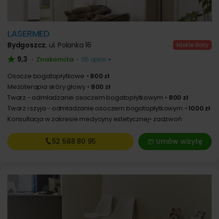
LASERMED
Bydgoszcz
,
ul. Polanka 16
9,3
Znakomita
•
•
115 opinii
Osocze bogatopłytkowe
800 zł
Mezoterapia skóry głowy
800 zł
Twarz - odmładzanie osoczem bogatopłytkowym
800 zł
Twarz i szyja - odmładzanie osoczem bogatopłytkowym
1000 zł
Konsultacja w zakresie medycyny estetycznej
zadzwoń
52 588
80 95
Umów wizytę