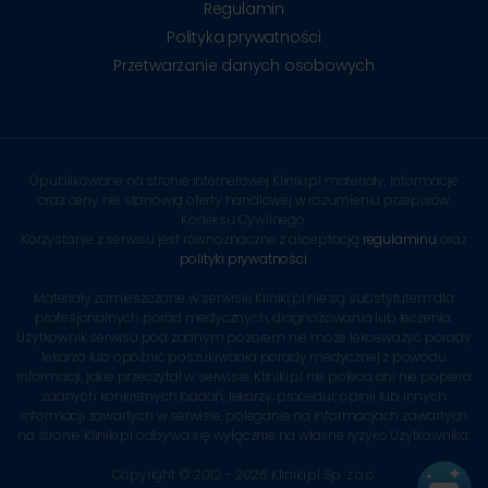
Regulamin
Polityka prywatności
Przetwarzanie danych osobowych
Opublikowane na stronie internetowej Kliniki.pl materiały, informacje
oraz ceny nie stanowią oferty handlowej w rozumieniu przepisów
Kodeksu Cywilnego.
Korzystanie z serwisu jest równoznaczne z akceptacją
regulaminu
oraz
polityki prywatności
.
Materiały zamieszczone w serwisie Kliniki.pl nie są substytutem dla
profesjonalnych porad medycznych, diagnozowania lub leczenia.
Użytkownik serwisu pod żadnym pozorem nie może lekceważyć porady
lekarza lub opóźnić poszukiwania porady medycznej z powodu
informacji, jakie przeczytał w serwisie. Kliniki.pl nie poleca ani nie popiera
żadnych konkretnych badań, lekarzy, procedur, opinii lub innych
informacji zawartych w serwisie, poleganie na informacjach zawartych
na stronie Kliniki.pl odbywa się wyłącznie na własne ryzyko Użytkownika.
Copyright © 2012 - 2026 Kliniki.pl Sp. z o.o.