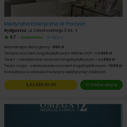
Medycyna Estetyczna dr Porzych
Bydgoszcz
,
ul. Cieszkowskiego 5 lok. 4
9,7
Znakomita
•
•
91 opinii
Mezoterapia skóry głowy
650 zł
Terapia osoczem bogatopłytkowym Arthrex ACP
od
650 zł
Twarz - odmładzanie osoczem bogatopłytkowym
od
650 zł
Twarz i szyja - odmładzanie osoczem bogatopłytkowym
1000 zł
Konsultacja w zakresie medycyny estetycznej
zadzwoń
52 588
80 45
Umów wizytę