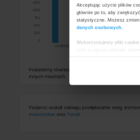
1250
Akceptując użycie plików co
1000
głównie po to, aby zwiększy
750
statystyczne. Możesz zmieni
500
danych osobowych
.
250
0
Wykorzystujemy pliki cookie 
LASERMED
Omega Medical
ruch w naszej witrynie. Inf
Clinics - Centrum
Medyczne
reklamowym i analitycznym. 
Bydgoszcz
uzyskanymi podczas korzysta
Posiadamy również ofertę w 29 innych miastach. S
innych miastach.
Pacjenci szukali zabiegu powiększanie warg srom
Inowrocław
oraz
Toruń
.