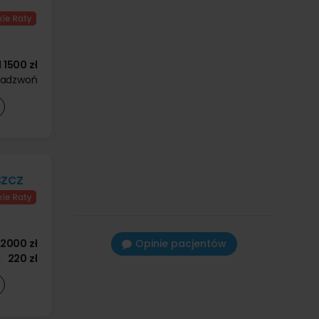
d
1500 zł
zadzwoń
zcz
2000 zł
Opinie pacjentów
220 zł