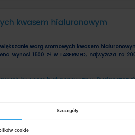
wych kwasem hialuronowym
powiększanie warg sromowych kwasem hialuronowy
ena wynosi 1500 zł w LASERMED, najwyższa to 200
romowych kwasem hialuronowym w Bydgoszczy
lne i maksymalne ceny najpopularniejszych metod w ramach 
ym w Bydgoszcz placówkach:
Szczegóły
 plików cookie