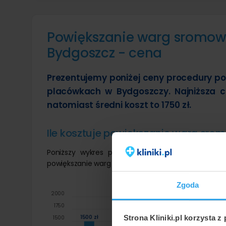
Powiększanie warg sromo
Bydgoszcz - cena
Prezentujemy poniżej ceny procedury 
placówkach w Bydgoszczy. Najniższa c
natomiast średni koszt to 1750 zł.
Ile kosztuje powiększanie warg s
Poniższy wykres przedstawia wizualnie minima
powiększanie warg sromowych kwasem hialuronow
Zgoda
2000 zł
2000
1750
1500 zł
Strona Kliniki.pl korzysta z
1500