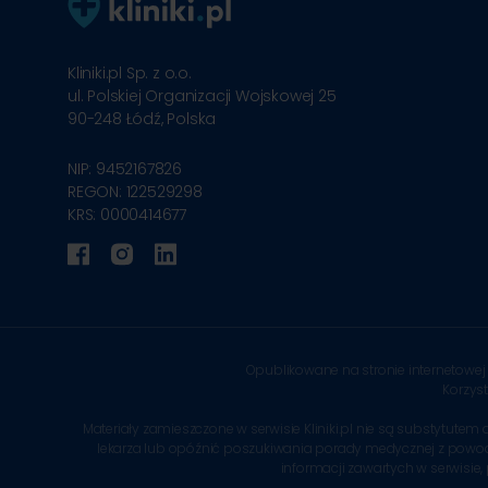
Kliniki.pl Sp. z o.o.
ul. Polskiej Organizacji Wojskowej 25
90-248
Łódź, Polska
NIP: 9452167826
REGON: 122529298
KRS: 0000414677
Opublikowane na stronie internetowej 
Korzys
Materiały zamieszczone w serwisie Kliniki.pl nie są substytu
lekarza lub opóźnić poszukiwania porady medycznej z powodu in
informacji zawartych w serwisie,