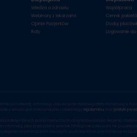
Wiedza o zdrowiu
Współpraca
Webinary z lekarzami
Cennik pakiet
Opinie Pacjentów
Dodaj placów
Raty
Logowanie do
Kliniki.pl materiały, informacje oraz ceny nie stanowią oferty handlowej w r
tanie z serwisu jest równoznaczne z akceptacją
regulaminu
oraz
polityki pryw
tem dla profesjonalnych porad medycznych, diagnozowania lub leczenia. Uży
formacji, jakie przeczytał w serwisie. Kliniki.pl nie poleca ani nie popiera ż
 poleganie na informacjach zawartych na stronie Kliniki.pl odbywa się wyłącz