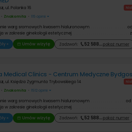
MED
Operacje i leczenie ślinianek
 prostaty
Ortopeda
 dziecięca
 znamion i pieprzyków
Tomografia komputerowa
cz
,
ul. Polanka 16
Urolog
 zmarszczek botoksem
Diagnostyka COVID-19
Pozostałe kategorie
Znakomita
ologia
•
•
115 opinii
Chirurg onkolog
niekcyjna
Onkolog kliniczny
Chirurgia szczękowa
nie twarzy
Pozostałe kategorie
e kaszaka
anie warg sromowych kwasem hialuronowym
o
Trycholog
Operacja zmiany płci
anie ust kwasem
e tłuszczaka
Psychoterapia
ja w zakresie ginekologii estetycznej
Psychiatra
Leczenie chorób kręgosłupa
 zmarszczek kwasem
ie znamienia barwnikowego
Fizjoterapia
owym
Antykoncepcja
e brodawki wirusowej / kurzajki
Fizykoterapia
52 588
…
ły »
Umów wizytę
Zadzwoń:
pokaż
numer
Leczenie nietrzymania moczu
Leczenie bólu
Onkologia
Masaże
Leczenie niepłodności
Medycyna pracy
Leczenie zaburzeń odżywiania
Leczenie bólu
Medical Clinics - Centrum Medyczne Bydgos
cz
,
ul. Księdza Zygmunta Trybowskiego 14
Znakomita
•
•
1512 opinii
anie warg sromowych kwasem hialuronowym
od
ja w zakresie ginekologii estetycznej
52 588
…
ły »
Umów wizytę
Zadzwoń:
pokaż
numer