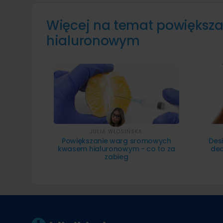
Więcej na temat powięks
hialuronowym
JULIA WŁOSIŃSKA
Powiększanie warg sromowych
Desi
kwasem hialuronowym - co to za
ded
zabieg