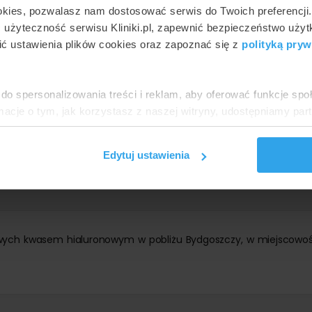
okies, pozwalasz nam dostosować serwis do Twoich preferencji
ć użyteczność serwisu Kliniki.pl, zapewnić bezpieczeństwo uży
ć ustawienia plików cookies oraz zapoznać się z
polityką pryw
do spersonalizowania treści i reklam, aby oferować funkcje sp
ormacje o tym, jak korzystasz z naszej witryny, udostępniamy p
Partnerzy mogą połączyć te informacje z innymi danymi otrzym
nia z ich usług.
prawdź
ceny powiększanie warg sromowych kwasem hialuron
Edytuj ustawienia
owych kwasem hialuronowym w pobliżu Bydgoszczy, w miejscowoś