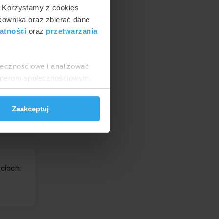
. Korzystamy z cookies
tkownika oraz zbierać dane
atności
oraz
przetwarzania
ołecznościowe i analizować
artnerom społecznościowym,
anymi od Ciebie lub
owym
w
Zaakceptuj
ciach: