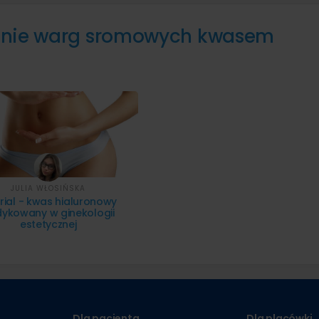
zanie warg sromowych kwasem
JULIA WŁOSIŃSKA
rial - kwas hialuronowy
ykowany w ginekologii
estetycznej
Dla pacjenta
Dla placówki