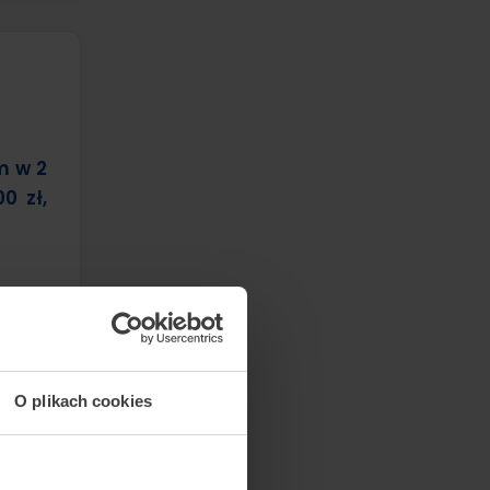
m w 2
0 zł,
?
usługi
O plikach cookies