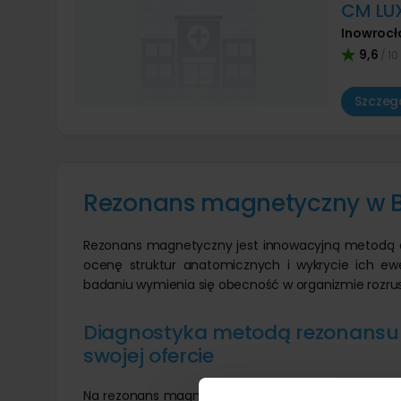
CM LU
Inowroc
9,6
/ 10
Szczegó
Rezonans magnetyczny w By
Rezonans magnetyczny jest innowacyjną metodą o
ocenę struktur anatomicznych i wykrycie ich ew
badaniu wymienia się obecność w organizmie rozrus
Diagnostyka metodą rezonansu
swojej ofercie
Na rezonans magnetyczny udać się można w Bydgo