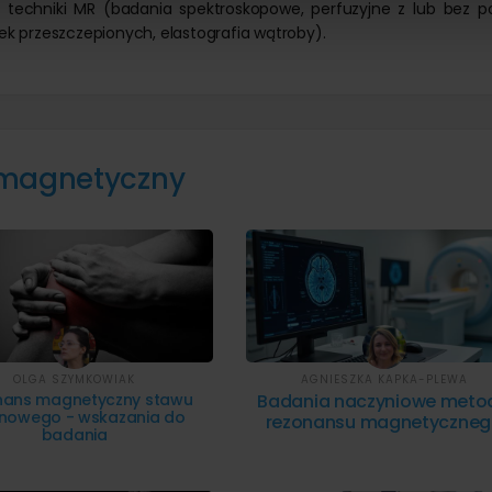
echniki MR (badania spektroskopowe, perfuzyjne z lub bez p
ek przeszczepionych, elastografia wątroby).
 magnetyczny
OLGA SZYMKOWIAK
AGNIESZKA KAPKA-PLEWA
nans magnetyczny stawu
Badania naczyniowe meto
nowego - wskazania do
rezonansu magnetyczne
badania