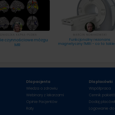
GNIESZKA KAPKA-PLEWA
MARCIN NOWAKOWSKI
ie czynnościowe mózgu
Funkcjonalny rezonans
magnetyczny fMRI - co to taki
MR
Dla pacjenta
Dla placówki
Wiedza o zdrowiu
Współpraca
Webinary z lekarzami
Cennik pakiet
Opinie Pacjentów
Dodaj placów
Raty
Logowanie do