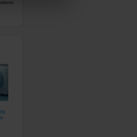
odania
dą
go