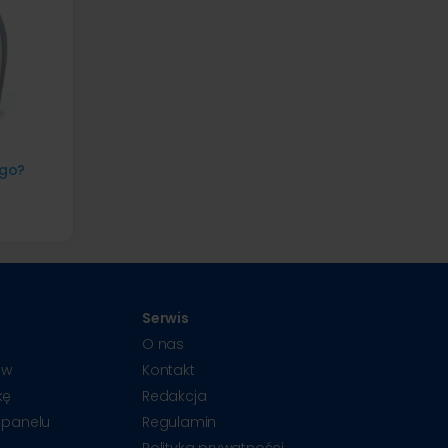
ego?
Serwis
O nas
ów
Kontakt
kę
Redakcja
 panelu
Regulamin