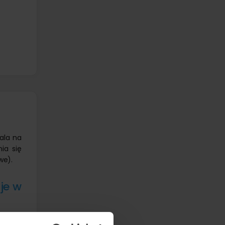
ala na
ia się
we).
je w
sażona