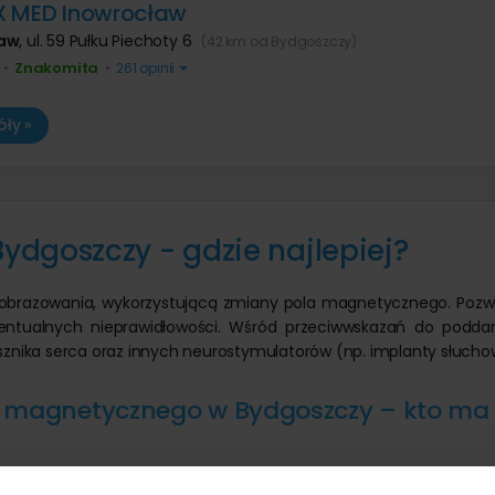
X MED Inowrocław
ław
,
ul. 59 Pułku Piechoty 6
(42 km od Bydgoszczy)
Znakomita
•
•
261 opinii
ły »
dgoszczy - gdzie najlepiej?
brazowania, wykorzystującą zmiany pola magnetycznego. Pozw
entualnych nieprawidłowości. Wśród przeciwwskazań do poddan
znika serca oraz innych neurostymulatorów (np. implanty słucho
 magnetycznego w Bydgoszczy – kto ma 
szczy do Ośrodka Diagnostyki Obrazowej Voxel. Placówka wypo