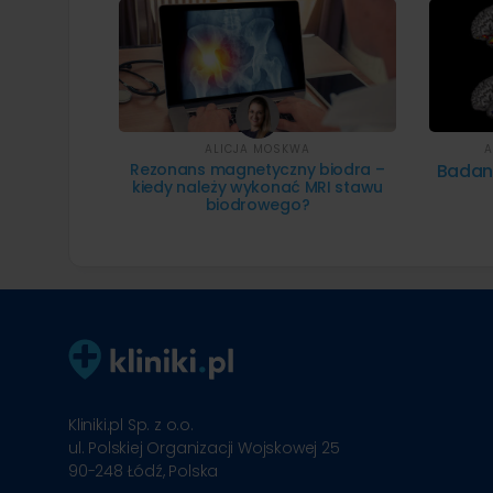
ALICJA MOSKWA
A
Rezonans magnetyczny biodra –
Badan
kiedy należy wykonać MRI stawu
biodrowego?
Kliniki.pl Sp. z o.o.
ul. Polskiej Organizacji Wojskowej 25
90-248
Łódź, Polska