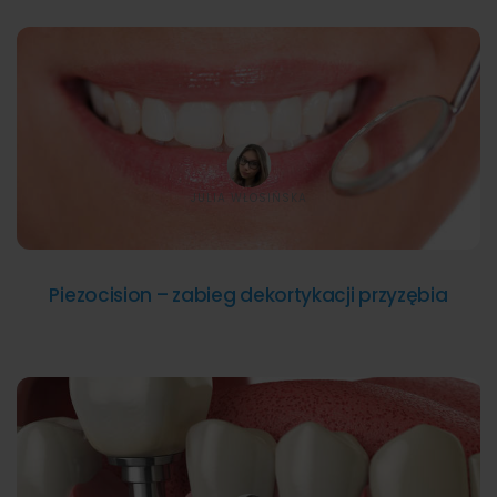
JULIA WŁOSIŃSKA
Piezocision – zabieg dekortykacji przyzębia