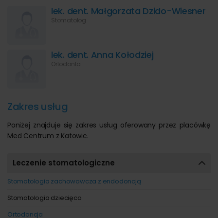
od początku atmosferę komfortu. Pragniemy aby nasi
lek. dent. Małgorzata Dzido-Wiesner
Pacjenci czuli się tu przyjemnie i swobodnie. Zapewniamy
Stomatolog
profesjonalną opiekę medyczną oraz poczucie
bezpieczeństwa zdrowotnego (sterylizacja instrumentów wg
norm UE, jednorazowy sterylny sprzęt stomatologiczny,
personel przeszkolony w udzielaniu pierwszej pomocy,
lek. dent. Anna Kołodziej
defibrylator AED). Lekarze pracujący w MED Centrum są
Ortodonta
specjalistami w swoich dziedzinach, stale podnoszą
kwalifikacje poprzez kursy, szkolenia, konferencje i sympozja.
Gabinety stomatologiczne wyposażone są w nowoczesny
Zakres usług
sprzęt umożliwiający świadczenie usług na wysokim
europejskim poziomie.
Poniżej znajduje się zakres usług oferowany przez placówkę
Med Centrum z Katowic.
Leczenie stomatologiczne
Stomatologia zachowawcza z endodoncją
Stomatologia dziecięca
Ortodoncja