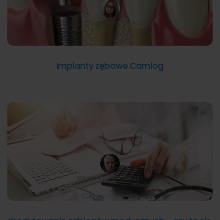
JULIA WŁOSIŃSKA
Implanty zębowe Camlog
MARCIN NOWAKOWSKI