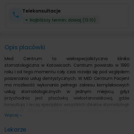
Telekonsultacje
Najbliższy termin: dzisiaj (13:10)
Opis placówki
Med Centrum to wielospecjalistyczna klinika
stomatologiczna w Katowicach. Centrum powstało w 1990
roku i od tego momentu cały czas rozwija się pod względem
poszerzania usług dentystycznych. W MED Centrum Pacjent
ma możliwość wykonania pełnego zakresu kompleksowych
usług stomatologicznych w jednym miejscu, gdyż
przychodnia jest placówką wielostanowiskową, gdzie
konsultują i leczą specjaliści wszystkich działów stomatologii:
protetyki, chirurgii, ortodoncji, stomatologii zachowawczej
Więcej
oraz rentgenodiagnostyki.
Życzliwy personel oraz eleganckie i wygodne wnętrza tworzą
Lekarze