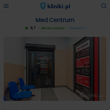
Med Centrum
8,7
Bardzo dobra
•
•
104 opinii