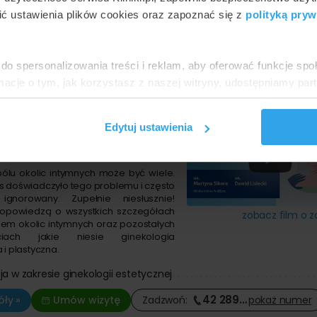
ć ustawienia plików cookies oraz zapoznać się z
polityką pryw
 Intima Art&Este
 Tuwima 15
Znakomita
•
•
2412 opinii
do spersonalizowania treści i reklam, aby oferować funkcje sp
ormacje o tym, jak korzystasz z naszej witryny, udostępniamy p
acja pochwy laserem
Partnerzy mogą połączyć te informacje z innymi danymi otrzym
nia z ich usług.
lek. Dawid Lisiecki
Edytuj ustawienia
ginekolog plastyczny, ginekolog-położnik
bólu okolic intymnych może być wiele.
as doświadczyło tego problemu i często
ignorowany. Zupełnie niesłusznie!
i opowiedzą o wszystkich szczegółach
zobacz film o z
ólem okolic intymnych oraz pozostałych
ciach jakie niesie ginekologia
 i plastyczna.
ja w zakresie ginekologii estetycznej
42 289
…
ły »
Umów wizytę
Zadzwoń:
pokaż
numer