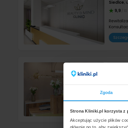
Siedlce
,
u
9,9
/ 10
Rewitaliz
Konsultac
Szczegó
Eurome
Kraków
,
9,0
/ 10
Rewitaliz
Zgoda
Konsultac
Szczegó
Strona Kliniki.pl korzysta z
Akceptując użycie plików co
głównie po to, aby zwiększy