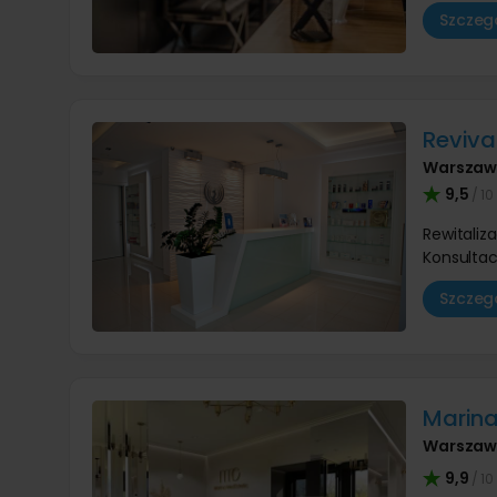
Szczegó
Revival
Warsza
9,5
/ 10
Rewitaliz
Konsultac
Szczegó
Marina
Warsza
9,9
/ 10