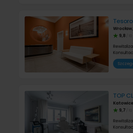
Tesoro
Wrocław
9,8
/ 10
Rewitaliz
Konsultac
Szczegó
TOP C
Katowic
9,7
/ 10
Rewitaliz
Konsultac