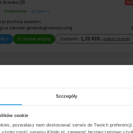
l. Brzeska 125
Znakomita
•
•
42 opinii
acja pochwy laserem
ja w zakresie ginekologii estetycznej
25 629
…
ły »
Umów wizytę
Zadzwoń:
pokaż
numer
dica II
ul. Piastowska 1B
Znakomita
•
•
4007 opinii
acja pochwy laserem
o
Szczegóły
ja w zakresie ginekologii estetycznej
12 202
…
ły »
Umów wizytę
Zadzwoń:
pokaż
numer
 plików cookie
okies, pozwalasz nam dostosować serwis do Twoich preferencji
ć użyteczność serwisu Kliniki.pl, zapewnić bezpieczeństwo uży