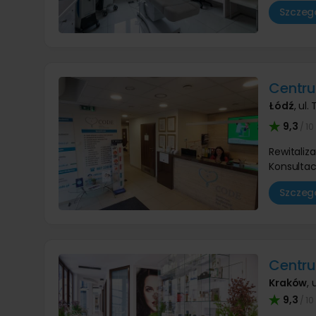
Szczegó
Centr
Łódź
,
ul.
9,3
/ 10
Rewitaliz
Konsultac
Szczegó
Centr
Kraków
,
u
9,3
/ 10