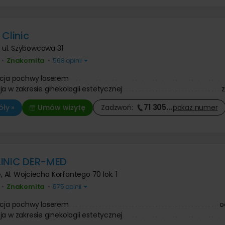
 Clinic
,
ul. Szybowcowa 31
Znakomita
•
•
568 opinii
acja pochwy laserem
ja w zakresie ginekologii estetycznej
71 305
…
ły »
Umów wizytę
Zadzwoń:
pokaż
numer
LINIC DER-MED
e
,
Al. Wojciecha Korfantego 70 lok. 1
Znakomita
•
•
575 opinii
acja pochwy laserem
o
ja w zakresie ginekologii estetycznej