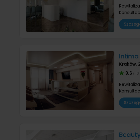
Rewitaliz
Konsultac
Szczegó
Intima 
Kraków
,
9,6
/ 10
Rewitaliz
Konsultac
Szczegó
Beauty