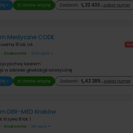
32 433
…
ły »
Umów wizytę
Zadzwoń:
pokaż
numer
um Medyczne CODE
 Tuwima 15 lok. U4
Znakomita
•
•
1899 opinii
acja pochwy laserem
ja w zakresie ginekologii estetycznej
42 289
…
ły »
Umów wizytę
Zadzwoń:
pokaż
numer
um DER-MED Kraków
l. Krzywa 8 lok. 1
Znakomita
•
•
281 opinii