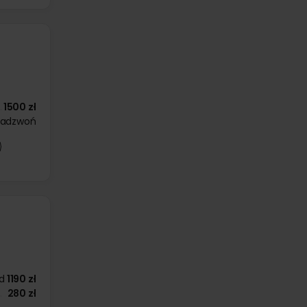
1500 zł
zadzwoń
d
1190 zł
280 zł