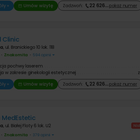
22 626
…
ły »
Umów wizytę
Zadzwoń:
pokaż
numer
 Clinic
wa
,
ul. Branickiego 10 lok. 118
Znakomita
•
•
594 opinii
acja pochwy laserem
ja w zakresie ginekologii estetycznej
22 626
…
ły »
Umów wizytę
Zadzwoń:
pokaż
numer
 MedEstetic
wa
,
ul. Białej Floty 6 lok. U2
Znakomita
•
•
379 opinii