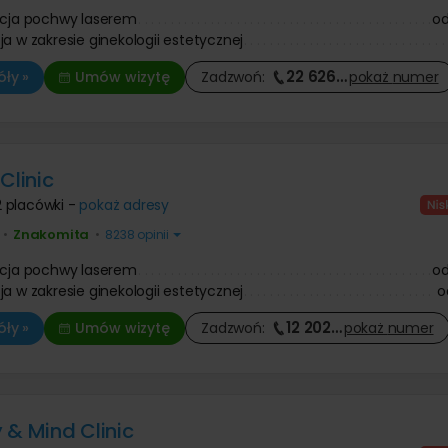
acja pochwy laserem
o
ja w zakresie ginekologii estetycznej
22 626
…
ły »
Umów wizytę
Zadzwoń:
pokaż
numer
Clinic
2 placówki -
pokaż adresy
Znakomita
•
•
8238 opinii
acja pochwy laserem
o
ja w zakresie ginekologii estetycznej
o
12 202
…
ły »
Umów wizytę
Zadzwoń:
pokaż
numer
 & Mind Clinic