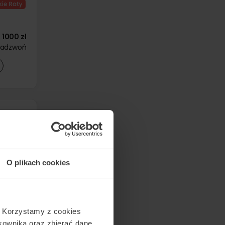
1000 zł
zadzwoń
d
1500 zł
O plikach cookies
280 zł
. Korzystamy z cookies
tkownika oraz zbierać dane