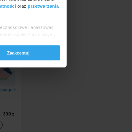
atności
oraz
przetwarzania
ołecznościowe i analizować
artnerom społecznościowym,
1000 zł
anymi od Ciebie lub
Zaakceptuj
abiegu »
300 zł