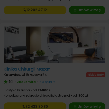
12 202
47 12
Umów wizytę
Klinika Chirurgii Mazan
Katowice
,
ul. Brzozowa 54
9,1
Znakomita
•
•
613 opinii
Plastyka brzucha
od
24000 zł
Konsultacja w zakresie chirurgii plastycznej
od
300 zł
32 433
30 80
Umów wizytę