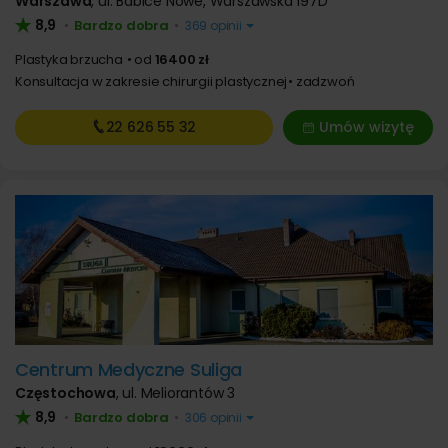
Warszawa
,
ul. Babice Nowe, Warszawska 197D
8,9
Bardzo dobra
•
•
369 opinii
Plastyka brzucha
od
16400 zł
Konsultacja w zakresie chirurgii plastycznej
zadzwoń
22 626
55 32
Umów wizytę
Centrum Medyczne Suliga
Częstochowa
,
ul. Meliorantów 3
8,9
Bardzo dobra
•
•
306 opinii