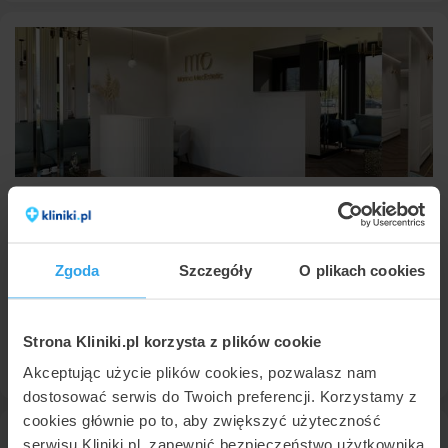
Marina MedEstetic
Warszawa
,
ul. Białej Floty 6 lok. U2
9,9
Znakomita
•
•
379 opinii
Zgoda
Szczegóły
O plikach cookies
Plastyka brzucha
od
23000 zł
Konsultacja w zakresie chirurgii plastycznej
350 zł
Strona Kliniki.pl korzysta z plików cookie
22 626
50 88
Umów wizytę
Akceptując użycie plików cookies, pozwalasz nam
dostosować serwis do Twoich preferencji. Korzystamy z
cookies głównie po to, aby zwiększyć użyteczność
serwisu Kliniki.pl, zapewnić bezpieczeństwo użytkownika