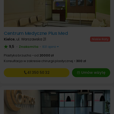
Centrum Medyczne Plus Med
Kielce
,
ul. Warszawska 21
9,5
Znakomita
•
•
831 opinii
Plastyka brzucha
od
20000 zł
Konsultacja w zakresie chirurgii plastycznej
300 zł
41 350
50 32
Umów wizytę