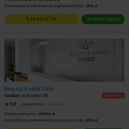
Konsultacja w zakresie chirurgii plastycznej
250 zł
32 433
37 06
Umów wizytę
Beauty & Mind Clinic
Siedlce
,
ul. Brzeska 125
9,9
Znakomita
•
•
42 opinii
Plastyka brzucha
30000 zł
Konsultacja w zakresie chirurgii plastycznej
300 zł