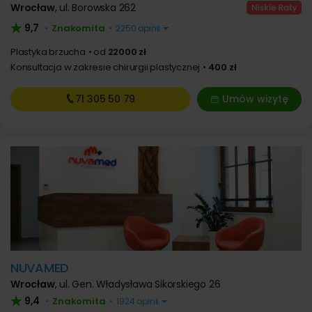
Wrocław
,
ul. Borowska 262
9,7
Znakomita
•
•
2250 opinii
Plastyka brzucha
od
22000 zł
Konsultacja w zakresie chirurgii plastycznej
400 zł
71 305
50 79
Umów wizytę
NUVAMED
Wrocław
,
ul. Gen. Władysława Sikorskiego 26
9,4
Znakomita
•
•
1924 opinii