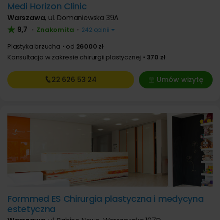
Medi Horizon Clinic
Warszawa
,
ul. Domaniewska 39A
9,7
Znakomita
•
•
242 opinii
Plastyka brzucha
od
26000 zł
Konsultacja w zakresie chirurgii plastycznej
370 zł
22 626
53 24
Umów wizytę
Formmed ES Chirurgia plastyczna i medycyna
estetyczna