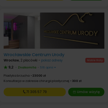
Wrocławskie Centrum Urody
Wrocław
,
2 placówki -
pokaż adresy
9,2
Znakomita
•
•
516 opinii
Plastyka brzucha
23000 zł
Konsultacja w zakresie chirurgii plastycznej
300 zł
71 305
57 79
Umów wizytę