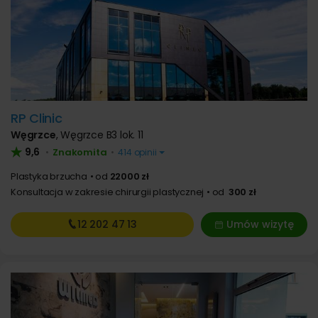
RP Clinic
Węgrzce
,
Węgrzce B3 lok. 11
9,6
Znakomita
•
•
414 opinii
Plastyka brzucha
od
22000 zł
Konsultacja w zakresie chirurgii plastycznej
od
300 zł
12 202
47 13
Umów wizytę