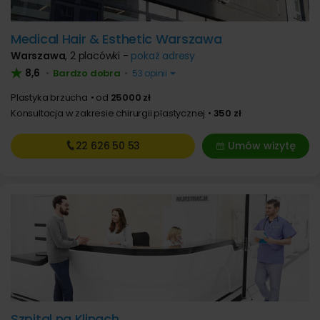
Medical Hair & Esthetic Warszawa
Warszawa
,
2 placówki -
pokaż adresy
8,6
Bardzo dobra
•
•
53 opinii
Plastyka brzucha
od
25000 zł
Konsultacja w zakresie chirurgii plastycznej
350 zł
22 626
50 53
Umów wizytę
Szpital na Klinach