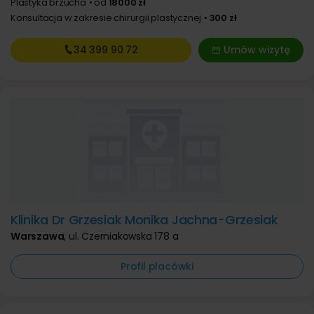
Plastyka brzucha
od
18000 zł
Konsultacja w zakresie chirurgii plastycznej
300 zł
34 399
90 72
Umów wizytę
Klinika Dr Grzesiak Monika Jachna-Grzesiak
Warszawa
,
ul. Czerniakowska 178 a
Profil placówki