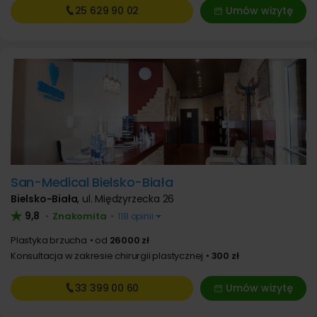
25 629
90 02
Umów wizytę
San-Medical Bielsko-Biała
Bielsko-Biała
,
ul. Międzyrzecka 26
9,8
Znakomita
•
•
118 opinii
Plastyka brzucha
od
26000 zł
Konsultacja w zakresie chirurgii plastycznej
300 zł
33 399
00 60
Umów wizytę