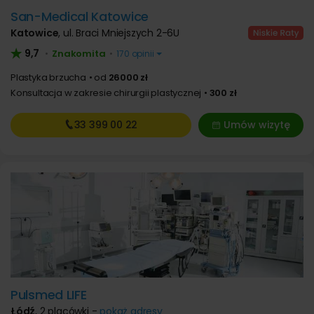
San-Medical Katowice
Katowice
,
ul. Braci Mniejszych 2-6U
9,7
Znakomita
•
•
170 opinii
Plastyka brzucha
od
26000 zł
Konsultacja w zakresie chirurgii plastycznej
300 zł
33 399
00 22
Umów wizytę
Pulsmed LIFE
Łódź
,
2 placówki -
pokaż adresy