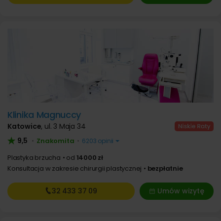
Klinika Magnuccy
Katowice
,
ul. 3 Maja 34
9,5
Znakomita
•
•
6203 opinii
Plastyka brzucha
od
14000 zł
Konsultacja w zakresie chirurgii plastycznej
bezpłatnie
32 433
37 09
Umów wizytę