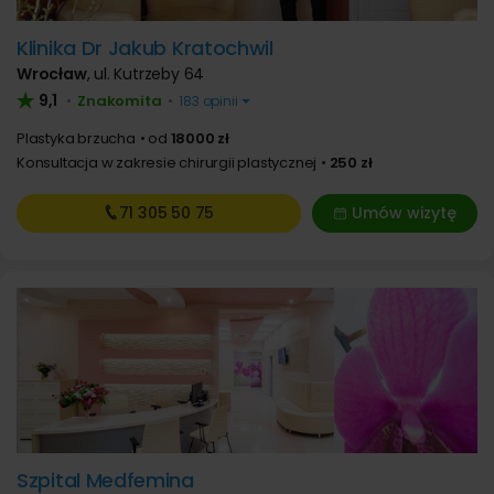
Klinika Dr Jakub Kratochwil
Wrocław
,
ul. Kutrzeby 64
9,1
Znakomita
•
•
183 opinii
Plastyka brzucha
od
18000 zł
Konsultacja w zakresie chirurgii plastycznej
250 zł
71 305
50 75
Umów wizytę
Szpital Medfemina