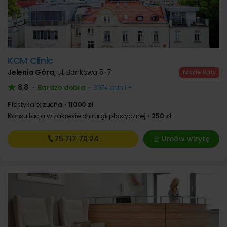
KCM Clinic
Jelenia Góra
,
ul. Bankowa 5-7
8,8
Bardzo dobra
•
•
3074 opinii
Plastyka brzucha
11000 zł
Konsultacja w zakresie chirurgii plastycznej
250 zł
75 717
70 24
Umów wizytę