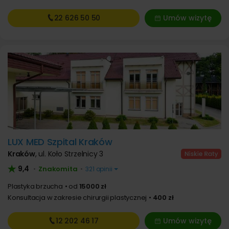
22 626
50 50
Umów wizytę
LUX MED Szpital Kraków
Kraków
,
ul. Koło Strzelnicy 3
9,4
Znakomita
•
•
321 opinii
Plastyka brzucha
od
15000 zł
Konsultacja w zakresie chirurgii plastycznej
400 zł
12 202
46 17
Umów wizytę