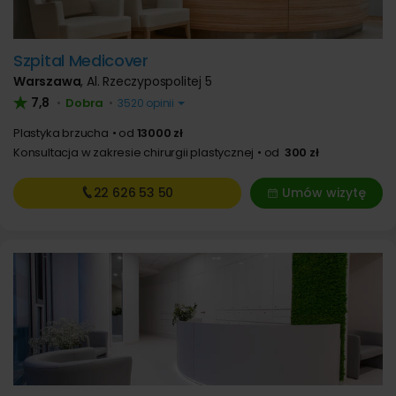
Szpital Medicover
Warszawa
,
Al. Rzeczypospolitej 5
7,8
Dobra
•
•
3520 opinii
Plastyka brzucha
od
13000 zł
Konsultacja w zakresie chirurgii plastycznej
od
300 zł
22 626
53 50
Umów wizytę