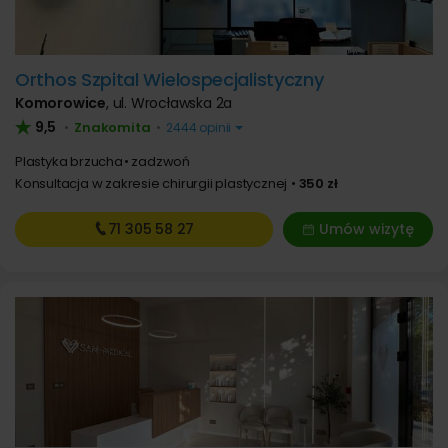
Orthos Szpital Wielospecjalistyczny
Komorowice
,
ul. Wrocławska 2a
9,5
Znakomita
•
•
2444 opinii
Plastyka brzucha
zadzwoń
Konsultacja w zakresie chirurgii plastycznej
350 zł
71 305
58 27
Umów wizytę