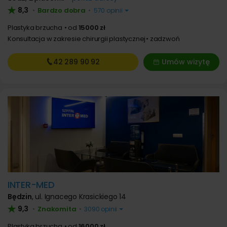
8,3
Bardzo dobra
•
•
570 opinii
Plastyka brzucha
od
15000 zł
Konsultacja w zakresie chirurgii plastycznej
zadzwoń
42 289
90 92
Umów wizytę
INTER-MED
Będzin
,
ul. Ignacego Krasickiego 14
9,3
Znakomita
•
•
3090 opinii
Plastyka brzucha
od
16000 zł