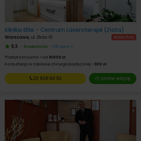
Klinika Elite - Centrum Laseroterapii (Złota)
Warszawa
,
ul. Złota 61
9,3
Znakomita
•
•
518 opinii
Plastyka brzucha
od
16900 zł
Konsultacja w zakresie chirurgii plastycznej
300 zł
22 626
50 52
Umów wizytę