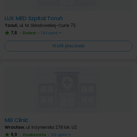
LUX MED Szpital Toruń
Toruń
,
ul. M. Skłodowskiej-Curie 73
7,6
Dobra
•
•
743 opinii
Profil placówki
MEI Clinic
Wrocław
,
ul. Inżynierska 27B lok. U2
9,9
Znakomita
•
•
129 opinii