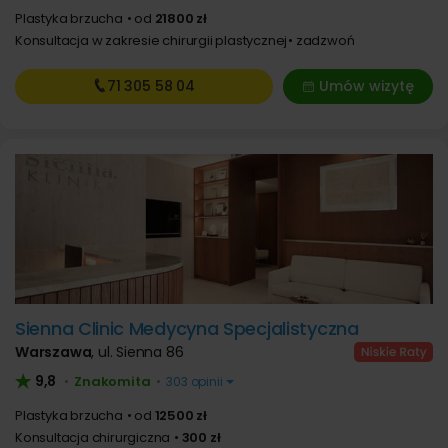
Plastyka brzucha
od
21800 zł
Konsultacja w zakresie chirurgii plastycznej
zadzwoń
71 305
58 04
Umów wizytę
Sienna Clinic Medycyna Specjalistyczna
Warszawa
,
ul. Sienna 86
9,8
Znakomita
•
•
303 opinii
Plastyka brzucha
od
12500 zł
Konsultacja chirurgiczna
300 zł