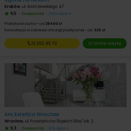
Kraków
,
ul. Kostrzewskiego 47
9,5
Znakomita
•
•
2405 opinii
Plastyka brzucha
od
28400 zł
Konsultacja w zakresie chirurgii plastycznej
od
330 zł
12 202
45 72
Umów wizytę
Ars Estetica Wrocław
Wrocław
,
ul. Powstańców Śląskich 56a/ lok. 2
9,3
Znakomita
•
•
676 opinii