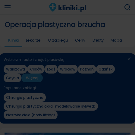
Operacja plastyczna brzucha
Kliniki
Lekarze
O zabiegu
Ceny
Efekty
Mapa
Wybierz miasto i znajdź placówkę:
Warszawa
Kraków
Łódź
Wrocław
Poznań
Gdańsk
Gdynia
Więcej
Popularne zabiegi:
Chirurgia plastyczna
Chirurgia plastyczna ciała i modelowanie sylwetki
Plastyka ciała (body lifting)