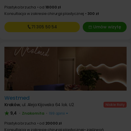
Plastyka brzucha
od
18000 zł
Konsultacja w zakresie chirurgii plastycznej
300 zł
71 305
50 54
Umów wizytę
Westmed
Kraków
,
ul. Aleja Kijowska 64 lok. U2
9,4
Znakomita
•
•
199 opinii
Plastyka brzucha
od
20000 zł
Konsultacja w zakresie chirurgii plastycznej
zadzwoń