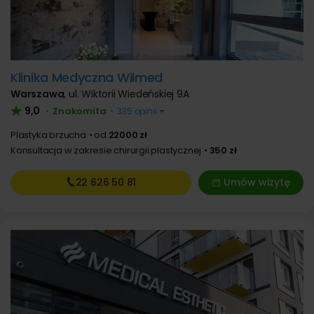
Klinika Medyczna Wilmed
Warszawa
,
ul. Wiktorii Wiedeńskiej 9A
9,0
Znakomita
•
•
335 opinii
Plastyka brzucha
od
22000 zł
Konsultacja w zakresie chirurgii plastycznej
350 zł
22 626
50 81
Umów wizytę