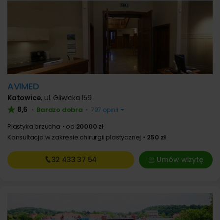
AVIMED
Katowice
,
ul. Gliwicka 159
8,6
Bardzo dobra
•
•
797 opinii
Plastyka brzucha
od
20000 zł
Konsultacja w zakresie chirurgii plastycznej
250 zł
32 433
37 54
Umów wizytę