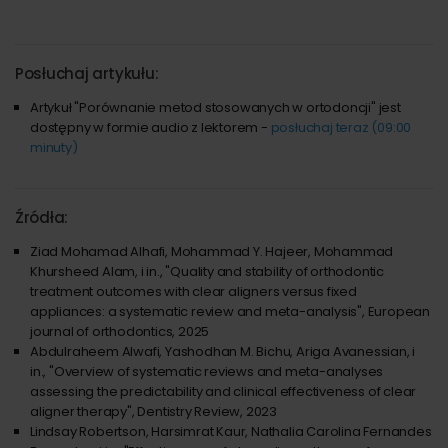
Posłuchaj artykułu:
Artykuł "Porównanie metod stosowanych w ortodoncji" jest
dostępny w formie audio z lektorem -
posłuchaj teraz (09:00
minuty)
Źródła:
Ziad Mohamad Alhafi, Mohammad Y. Hajeer, Mohammad
Khursheed Alam, i in., "Quality and stability of orthodontic
treatment outcomes with clear aligners versus fixed
appliances: a systematic review and meta-analysis", European
journal of orthodontics, 2025
Abdulraheem Alwafi, Yashodhan M. Bichu, Ariga Avanessian, i
in., "Overview of systematic reviews and meta-analyses
assessing the predictability and clinical effectiveness of clear
aligner therapy", Dentistry Review, 2023
Lindsay Robertson, Harsimrat Kaur, Nathalia Carolina Fernandes