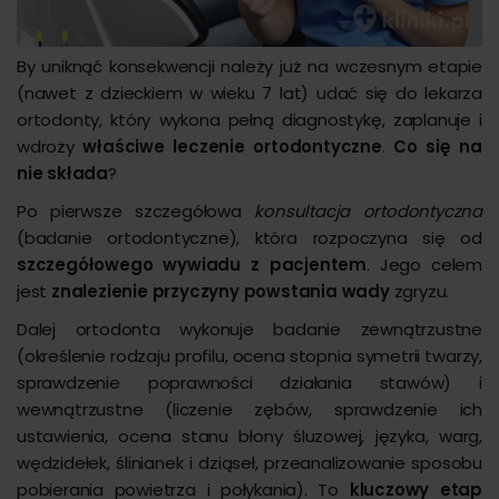
By uniknąć konsekwencji należy już na wczesnym etapie
(nawet z dzieckiem w wieku 7 lat) udać się do lekarza
ortodonty, który wykona pełną diagnostykę, zaplanuje i
wdroży
właściwe leczenie ortodontyczne
.
Co się na
nie składa
?
Po pierwsze szczegółowa
konsultacja ortodontyczna
(badanie ortodontyczne), która rozpoczyna się od
szczegółowego wywiadu z pacjentem
. Jego celem
jest
znalezienie przyczyny powstania wady
zgryzu.
Dalej ortodonta wykonuje badanie zewnątrzustne
(określenie rodzaju profilu, ocena stopnia symetrii twarzy,
sprawdzenie poprawności działania stawów) i
wewnątrzustne (liczenie zębów, sprawdzenie ich
ustawienia, ocena stanu błony śluzowej, języka, warg,
wędzidełek, ślinianek i dziąseł, przeanalizowanie sposobu
pobierania powietrza i połykania). To
kluczowy etap