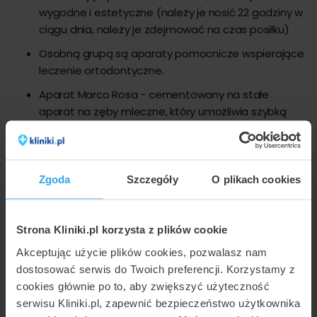
wygodne i estetyczne (należy je nosić 22 godziny w
ciągu dnia, należy je zdejmować na czas posiłku)
Osobną grupą są aparaty pomocnicze wspierające
leczenie ortodontyczne.
Aparat Marco Rosa - cementowany na stałe
aparat na zęby mleczne, który umożliwia szybką
ekspansję u dzieci do lat 9,
GMD – ich zadaniem jest przemieszczenie górnych
zębów do tyłu.
Zgoda
Szczegóły
O plikach cookies
Płytki Nance'a – ich rolą jest odpowiednie
skorygowanie głębokiego zgryzu oraz zwiększenie
zakotwienia zębów trzonowych.
Strona Kliniki.pl korzysta z plików cookie
Maski twarzowe – odpowiedzialne za wysunięcie
Akceptując użycie plików cookies, pozwalasz nam
górnego łuku zębowego.
dostosować serwis do Twoich preferencji. Korzystamy z
cookies głównie po to, aby zwiększyć użyteczność
Aparaty Hyrax / Hass – stosowane przy zbyt
serwisu Kliniki.pl, zapewnić bezpieczeństwo użytkownika
wąskim łuku zębowym, u starszych pacjentów z