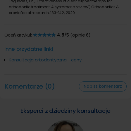
Fagundes, i in., "Effectiveness of clear aligner therapy for
orthodontic treatment: A systematic review", Orthodontics &
craniofacial research, 133-142, 2020
Oceń artykuł:
4.8
/5 (opinie
6
)
Inne przydatne linki
Konsultacja ortodontyczna - ceny
Komentarze (0)
Napisz komentarz
Eksperci z dziedziny konsultacje