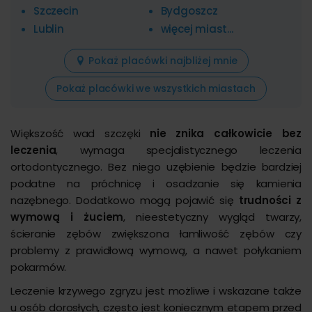
Szczecin
Bydgoszcz
Lublin
więcej miast...
Pokaż placówki najbliżej mnie
Pokaż placówki we wszystkich miastach
Większość wad szczęki
nie znika całkowicie bez
leczenia
, wymaga specjalistycznego leczenia
ortodontycznego. Bez niego uzębienie będzie bardziej
podatne na próchnicę i osadzanie się kamienia
nazębnego. Dodatkowo mogą pojawić się
trudności z
wymową i żuciem
, nieestetyczny wygląd twarzy,
ścieranie zębów zwiększona łamliwość zębów czy
problemy z prawidłową wymową, a nawet połykaniem
pokarmów.
Leczenie krzywego zgryzu jest możliwe i wskazane także
u osób dorosłych, często jest koniecznym etapem przed