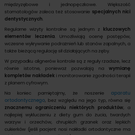
międzyzębowe i jednopęczkowe. Większość
stomatologów zaleca też stosowanie
specjalnych nici
dentystycznych
.
Regularne wizyty kontrolne są jednym z
kluczowych
elementów leczenia
. Umożliwiają ocenę postępów,
wczesne wykrywanie podrażnień lub stanów zapalnych, a
także bieżącą regulację sił działających na zęby.
W przypadku alignerów kontrole są z reguły rzadsze, lecz
równie istotne, ponieważ pozwalają na
wymianę
kompletów nakładek
i monitorowanie zgodności terapii
z planem cyfrowym.
Na koniec pamiętajmy, że noszenie
aparatu
ortodontycznego
, bez względu na jego typ, równa się
znacznemu ograniczeniu niektórych produktów
, a
najlepiej wykluczeniu z diety gum do żucia, twardych
warzyw i orzechów, chrupkich grzanek oraz lepkich
cukierków (jeśli pacjent nosi nakładki ortodontyczne ma