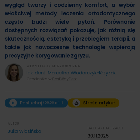
wygląd twarzy i codzienny komfort, a wybór
właściwej metody leczenia ortodontycznego
często budzi wiele pytań. Porównanie
dostępnych rozwiązań pokazuje, jak różnią się
skutecznością, estetyką i przebiegiem terapii, a
także jak nowoczesne technologie wspierają
precyzyjne korygowanie zgryzu.
WERYFIKACJA MERYTORYCZNA
lek. dent. Marcelina Włodarczyk-Krzyżak
Ortodontka w
BestWayDent
Posłuchaj
Streść artykuł
(09:00 min)
00:00
09:00
AUTOR
STRESZCZENIE ARTYKUŁU:
DATA AKTUALIZACJI
Julia Włosińska
30.11.2025