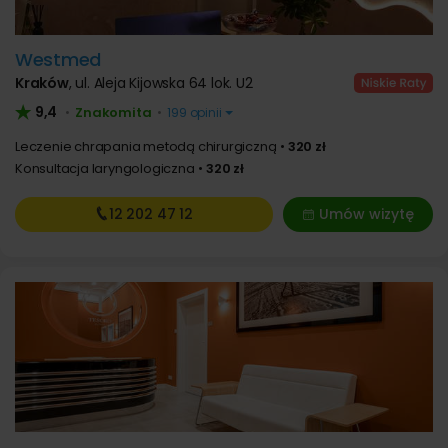
Westmed
Kraków
,
ul. Aleja Kijowska 64 lok. U2
9,4
Znakomita
•
•
199 opinii
Leczenie chrapania metodą chirurgiczną
320 zł
Konsultacja laryngologiczna
320 zł
12 202
47 12
Umów wizytę