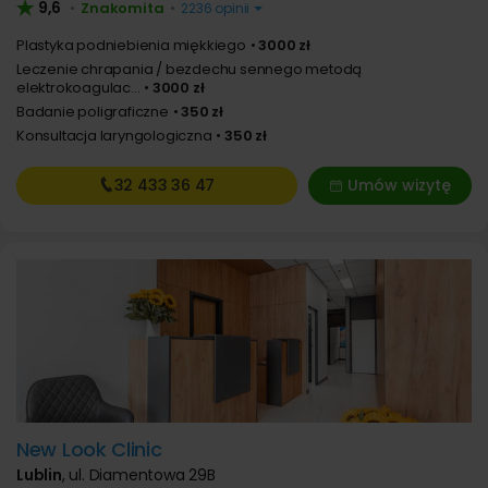
9,6
Znakomita
•
•
2236 opinii
Plastyka podniebienia miękkiego
3000 zł
Leczenie chrapania / bezdechu sennego metodą
elektrokoagulac...
3000 zł
Badanie poligraficzne
350 zł
Konsultacja laryngologiczna
350 zł
32 433
36 47
Umów wizytę
New Look Clinic
Lublin
,
ul. Diamentowa 29B