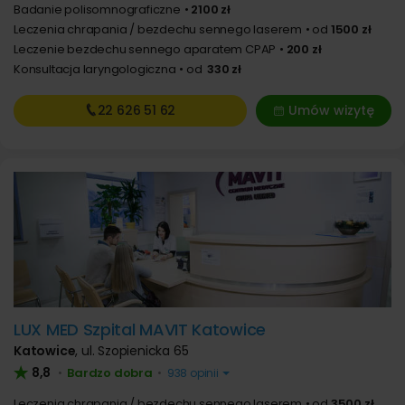
Badanie polisomnograficzne
2100 zł
Leczenia chrapania / bezdechu sennego laserem
od
1500 zł
Leczenie bezdechu sennego aparatem CPAP
200 zł
Konsultacja laryngologiczna
od
330 zł
22 626
51 62
Umów wizytę
LUX MED Szpital MAVIT Katowice
Katowice
,
ul. Szopienicka 65
8,8
Bardzo dobra
•
•
938 opinii
Leczenia chrapania / bezdechu sennego laserem
od
3500 zł