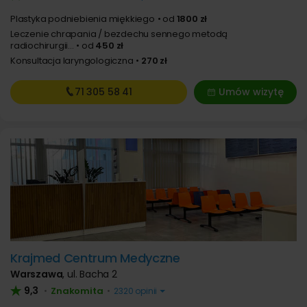
Plastyka podniebienia miękkiego
od
1800 zł
Leczenie chrapania / bezdechu sennego metodą
radiochirurgii...
od
450 zł
Konsultacja laryngologiczna
270 zł
71 305
58 41
Umów wizytę
Krajmed Centrum Medyczne
Warszawa
,
ul. Bacha 2
9,3
Znakomita
•
•
2320 opinii