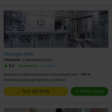
Drzazga Clinic
Chorzów
,
ul. Racławicka 20A
9,2
Znakomita
•
•
78 opinii
Leczenie chrapania laserem Fotona Night Lase
700 zł
Konsultacja laryngologiczna
zadzwoń
32 433
30 89
Umów wizytę