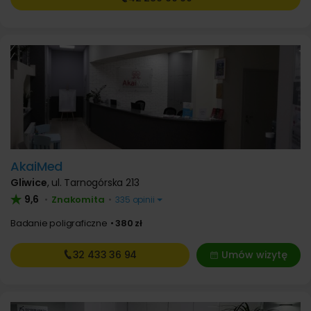
AkaiMed
Gliwice
,
ul. Tarnogórska 213
9,6
Znakomita
•
•
335 opinii
Badanie poligraficzne
380 zł
32 433
36 94
Umów wizytę