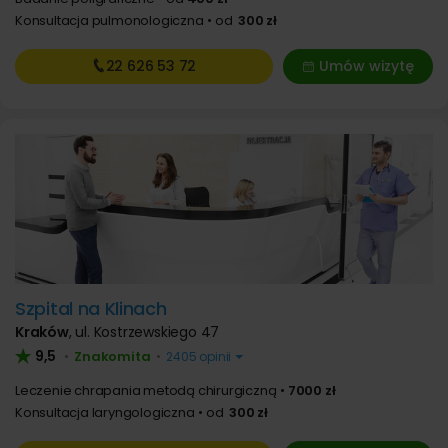
Konsultacja pulmonologiczna
od
300 zł
22 626
53 72
Umów wizytę
Szpital na Klinach
Kraków
,
ul. Kostrzewskiego 47
9,5
Znakomita
•
•
2405 opinii
Leczenie chrapania metodą chirurgiczną
7000 zł
Konsultacja laryngologiczna
od
300 zł