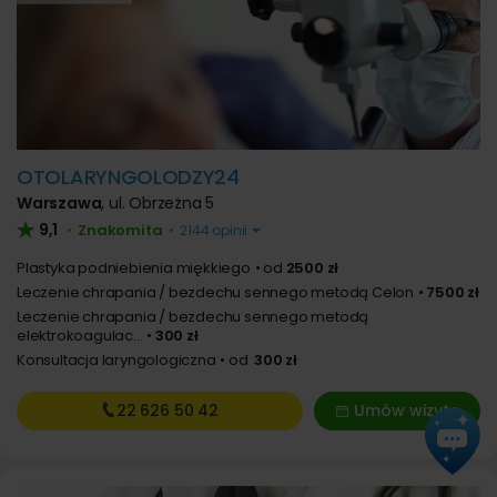
OTOLARYNGOLODZY24
Warszawa
,
ul. Obrzeżna 5
9,1
Znakomita
•
•
2144 opinii
Plastyka podniebienia miękkiego
od
2500 zł
Leczenie chrapania / bezdechu sennego metodą Celon
7500 zł
Leczenie chrapania / bezdechu sennego metodą
elektrokoagulac...
300 zł
Konsultacja laryngologiczna
od
300 zł
22 626
50 42
Umów wizytę