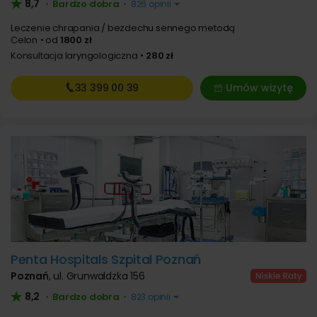
8,7
Bardzo dobra
•
•
826 opinii
Leczenie chrapania / bezdechu sennego metodą
Celon
od
1800 zł
Konsultacja laryngologiczna
280 zł
33 399
00 39
Umów wizytę
Penta Hospitals Szpital Poznań
Poznań
,
ul. Grunwaldzka 156
8,2
Bardzo dobra
•
•
823 opinii