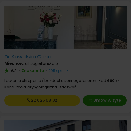
Dr Kowalska Clinic
Miechów
,
ul. Jagiellońska 5
9,7
Znakomita
•
•
205 opinii
Leczenia chrapania / bezdechu sennego laserem
od
600 zł
Konsultacja laryngologiczna
zadzwoń
22 626
53 02
Umów wizytę