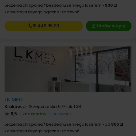
Leczenia chrapania / bezdechu sennego laserem
900 zł
Konsultacja laryngologiczna
zadzwoń
61 449
95 30
Umów wizytę
LK MED
Kraków
,
ul. Grzegórzecka 67F lok. L38
9,5
Znakomita
•
•
300 opinii
Leczenia chrapania / bezdechu sennego laserem
od
850 zł
Konsultacja laryngologiczna
zadzwoń