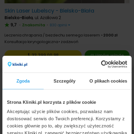
Skin Laser Lubelscy - Bielsko-Biała
Bielsko-Biała
,
ul. Azaliowa 2
9,7
Znakomita
•
•
830 opinii
Leczenia chrapania / bezdechu sennego laserem
2000 zł
Konsultacja laryngologiczna
zadzwoń
33 399
00 98
Umów wizytę
Zgoda
Szczegóły
O plikach cookies
Strona Kliniki.pl korzysta z plików cookie
Akceptując użycie plików cookies, pozwalasz nam
dostosować serwis do Twoich preferencji. Korzystamy z
cookies głównie po to, aby zwiększyć użyteczność
Skin Laser Lubelscy - Katowice
serwisu Kliniki.pl, zapewnić bezpieczeństwo użytkownika