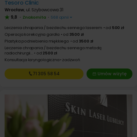
Tesoro Clinic
Wrocław
,
ul. Szybowcowa 31
9,8
Znakomita
•
•
568 opinii
Leczenia chrapania / bezdechu sennego laserem
od
500 zł
Operacja korekcyjna gardła
od
3500 zł
Plastyka podniebienia miękkiego
od
3500 zł
Leczenie chrapania / bezdechu sennego metodą
radiochirurgii...
od
2500 zł
Konsultacja laryngologiczna
zadzwoń
71 305
58 54
Umów wizytę