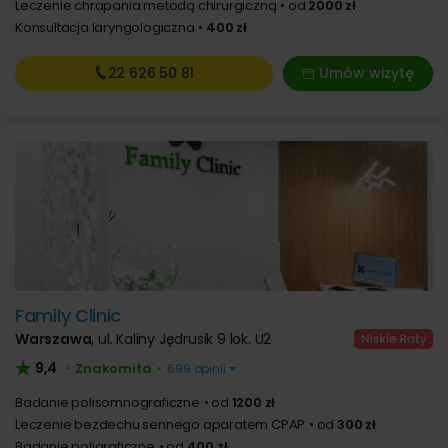
Leczenie chrapania metodą chirurgiczną
od
2000 zł
Konsultacja laryngologiczna
400 zł
22 626
50 81
Umów wizytę
Family Clinic
Warszawa
,
ul. Kaliny Jędrusik 9 lok. U2
9,4
Znakomita
•
•
699 opinii
Badanie polisomnograficzne
od
1200 zł
Leczenie bezdechu sennego aparatem CPAP
od
300 zł
Badanie poligraficzne
od
400 zł