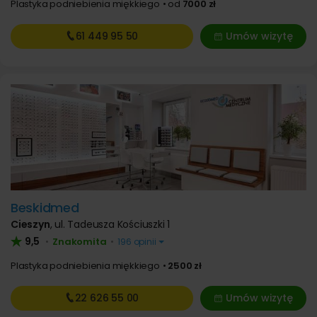
Plastyka podniebienia miękkiego
od
7000 zł
61 449
95 50
Umów wizytę
Beskidmed
Cieszyn
,
ul. Tadeusza Kościuszki 1
9,5
Znakomita
•
•
196 opinii
Plastyka podniebienia miękkiego
2500 zł
22 626
55 00
Umów wizytę