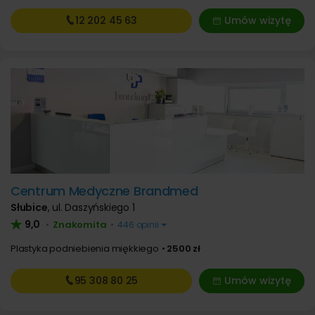
12 202
45 63
Umów wizytę
Centrum Medyczne Brandmed
Słubice
,
ul. Daszyńskiego 1
9,0
Znakomita
•
•
446 opinii
Plastyka podniebienia miękkiego
2500 zł
95 308
80 25
Umów wizytę