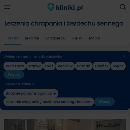
Leczenia chrapania i bezdechu sennego
Kliniki
Lekarze
O zabiegu
Ceny
Mapa
Wybierz miasto i znajdź placówkę:
Warszawa
Kraków
Łódź
Wrocław
Poznań
Gdańsk
Sopot
Więcej
Popularne zabiegi:
Badanie polisomnograficzne
Leczenia chrapania / bezdechu sennego laserem
Więcej