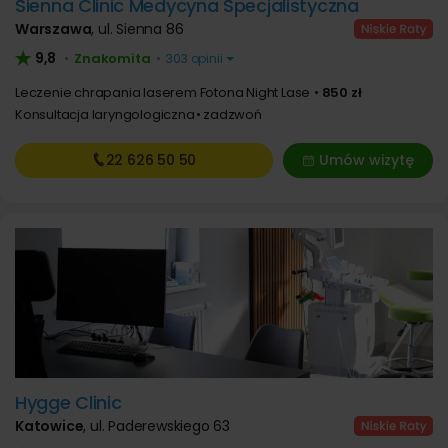
Sienna Clinic Medycyna Specjalistyczna
Warszawa
,
ul. Sienna 86
9,8
Znakomita
•
•
303 opinii
Leczenie chrapania laserem Fotona Night Lase
850 zł
Konsultacja laryngologiczna
zadzwoń
22 626
50 50
Umów wizytę
Hygge Clinic
Katowice
,
ul. Paderewskiego 63