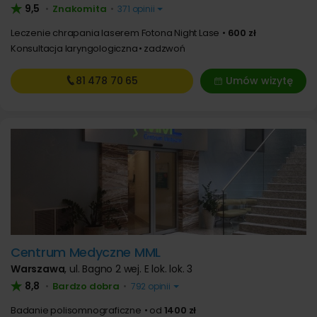
9,5
Znakomita
•
•
371 opinii
Leczenie chrapania laserem Fotona Night Lase
600 zł
Konsultacja laryngologiczna
zadzwoń
81 478
70 65
Umów wizytę
Centrum Medyczne MML
Warszawa
,
ul. Bagno 2 wej. E lok. lok. 3
8,8
Bardzo dobra
•
•
792 opinii
Badanie polisomnograficzne
od
1400 zł