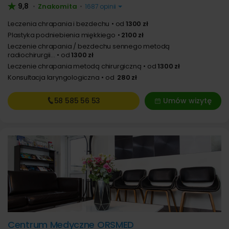
9,8
Znakomita
•
•
1687 opinii
Leczenia chrapania i bezdechu
od
1300 zł
Plastyka podniebienia miękkiego
2100 zł
Leczenie chrapania / bezdechu sennego metodą
radiochirurgii...
od
1300 zł
Leczenie chrapania metodą chirurgiczną
od
1300 zł
Konsultacja laryngologiczna
od
280 zł
58 585
56 53
Umów wizytę
Centrum Medyczne ORSMED