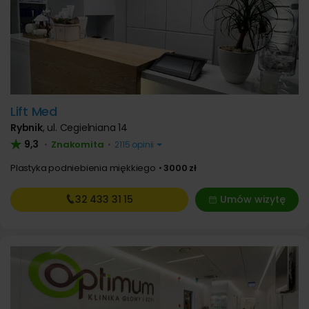
Lift Med
Rybnik
,
ul. Cegielniana 14
9,3
Znakomita
•
•
2115 opinii
Plastyka podniebienia miękkiego
3000 zł
32 433
31 15
Umów wizytę