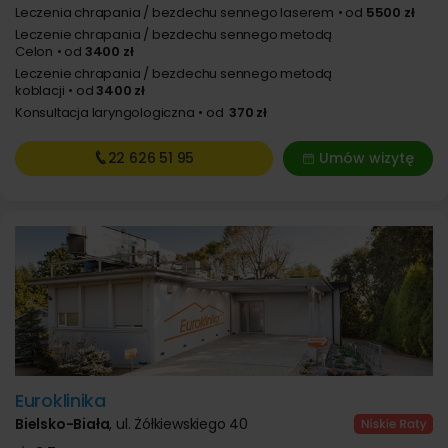
Leczenia chrapania / bezdechu sennego laserem
od
5500 zł
Leczenie chrapania / bezdechu sennego metodą
Celon
od
3400 zł
Leczenie chrapania / bezdechu sennego metodą
koblacji
od
3400 zł
Konsultacja laryngologiczna
od
370 zł
22 626
51 95
Umów wizytę
Euroklinika
Bielsko-Biała
,
ul. Żółkiewskiego 40