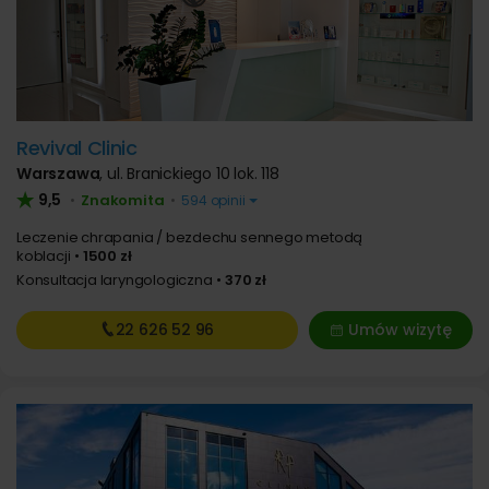
Revival Clinic
Warszawa
,
ul. Branickiego 10 lok. 118
9,5
Znakomita
•
•
594 opinii
Leczenie chrapania / bezdechu sennego metodą
koblacji
1500 zł
Konsultacja laryngologiczna
370 zł
22 626
52 96
Umów wizytę