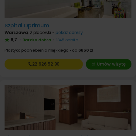
Szpital Optimum
Warszawa
,
2 placówki -
pokaż adresy
8,7
Bardzo dobra
•
•
1845 opinii
Plastyka podniebienia miękkiego
od
6850 zł
22 626
52 90
Umów wizytę