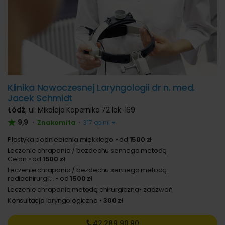
Klinika Nowoczesnej Laryngologii dr n. med.
Jacek Schmidt
Łódź
,
ul. Mikołaja Kopernika 72 lok. 169
9,9
Znakomita
•
•
317 opinii
Plastyka podniebienia miękkiego
od
1500 zł
Leczenie chrapania / bezdechu sennego metodą
Celon
od
1500 zł
Leczenie chrapania / bezdechu sennego metodą
radiochirurgii...
od
1500 zł
Leczenie chrapania metodą chirurgiczną
zadzwoń
Konsultacja laryngologiczna
300 zł
42 289
90 90