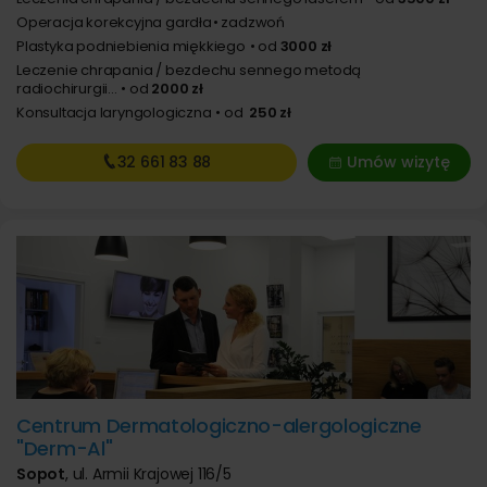
Operacja korekcyjna gardła
zadzwoń
Plastyka podniebienia miękkiego
od
3000 zł
Leczenie chrapania / bezdechu sennego metodą
radiochirurgii...
od
2000 zł
Konsultacja laryngologiczna
od
250 zł
32 661
83 88
Umów wizytę
Centrum Dermatologiczno-alergologiczne
"Derm-Al"
Sopot
,
ul. Armii Krajowej 116/5